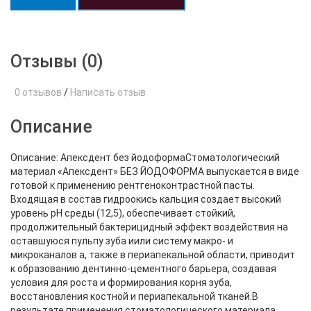
Отзывы (0)
0 отзывов
/
Написать отзыв
Описание
Описание: Апексдент без йодоформаСтоматологический
материал «Апексдент» БЕЗ ЙОДОФОРМА выпускается в виде
готовой к применению рентгеноконтрастной пасты.
Входящая в состав гидроокись кальция создает высокий
уровень рН среды (12,5), обеспечивает стойкий,
продолжительный бактерицидный эффект воздействия на
оставшуюся пульпу зуба иили систему макро- и
микроканалов а, также в периапекальной области, приводит
к образованию дентинно-цементного барьера, создавая
условия для роста и формирования корня зуба,
восстановления костной и периапекальной тканей.В
результате применения стоматологического материала