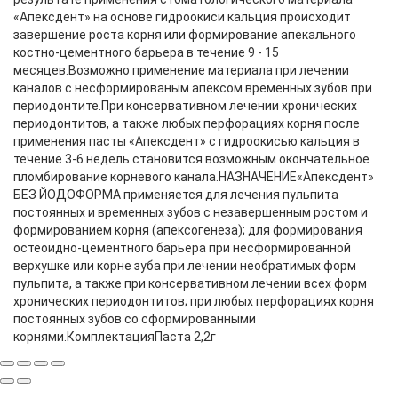
«Апексдент» на основе гидроокиси кальция происходит
завершение роста корня или формирование апекального
костно-цементного барьера в течение 9 - 15
месяцев.Возможно применение материала при лечении
каналов с несформированым апексом временных зубов при
периодонтите.При консервативном лечении хронических
периодонтитов, а также любых перфорациях корня после
применения пасты «Апексдент» с гидроокисью кальция в
течение 3-6 недель становится возможным окончательное
пломбирование корневого канала.НАЗНАЧЕНИЕ«Апексдент»
БЕЗ ЙОДОФОРМА применяется для лечения пульпита
постоянных и временных зубов с незавершенным ростом и
формированием корня (апексогенеза); для формирования
остеоидно-цементного барьера при несформированной
верхушке или корне зуба при лечении необратимых форм
пульпита, а также при консервативном лечении всех форм
хронических периодонтитов; при любых перфорациях корня
постоянных зубов со сформированными
корнями.КомплектацияПаста 2,2г