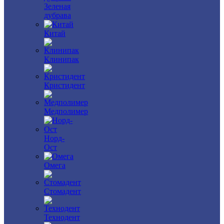
Зеленая
дубрава
Китай
Клинипак
Кристидент
Медполимер
Норд-
Ост
Омега
Стомадент
Технодент