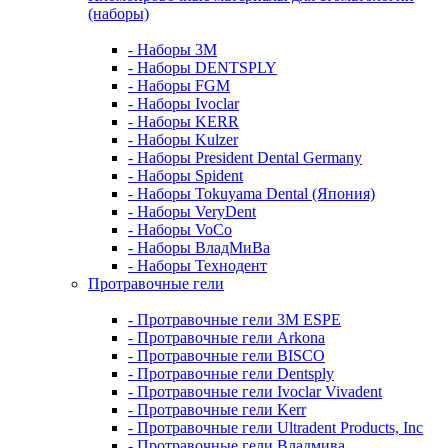
(наборы)
- Наборы 3М
- Наборы DENTSPLY
- Наборы FGM
- Наборы Ivoclar
- Наборы KERR
- Наборы Kulzer
- Наборы President Dental Germany
- Наборы Spident
- Наборы Tokuyama Dental (Япония)
- Наборы VeryDent
- Наборы VoCo
- Наборы ВладМиВа
- Наборы Технодент
Протравочные гели
- Протравочные гели 3М ESPE
- Протравочные гели Arkona
- Протравочные гели BISCO
- Протравочные гели Dentsply
- Протравочные гели Ivoclar Vivadent
- Протравочные гели Kerr
- Протравочные гели Ultradent Products, Inc
- Протравочные гели Владмива