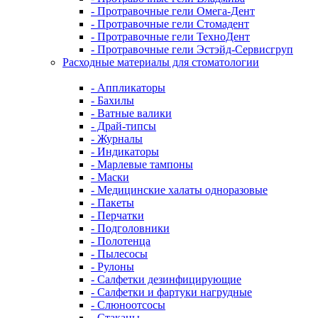
- Протравочные гели Омега-Дент
- Протравочные гели Стомадент
- Протравочные гели ТехноДент
- Протравочные гели Эстэйд-Сервисгруп
Расходные материалы для стоматологии
- Аппликаторы
- Бахилы
- Ватные валики
- Драй-типсы
- Журналы
- Индикаторы
- Марлевые тампоны
- Маски
- Медицинские халаты одноразовые
- Пакеты
- Перчатки
- Подголовники
- Полотенца
- Пылесосы
- Рулоны
- Салфетки дезинфицирующие
- Салфетки и фартуки нагрудные
- Слюноотсосы
- Стаканы