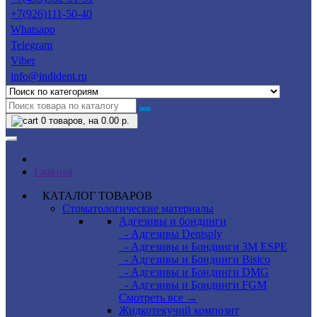
+7(926)111-50-40
Whatsapp
Telegram
Viber
info@indident.ru
0
товаров, на 0.00 р.
Главная
КАТАЛОГ ТОВАРОВ
Стоматологические материалы
Адгезивы и бондинги
- Адгезивы Dentsply
- Адгезивы и Бондинги 3M ESPE
- Адгезивы и Бондинги Bisico
- Адгезивы и Бондинги DMG
- Адгезивы и Бондинги FGM
Смотреть все →
Жидкотекучий композит