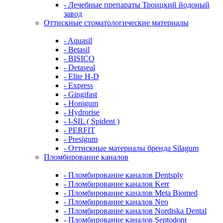
- Лечебные препараты Троицкий йодоный
завод
Оттискные стоматологические материалы
- Aquasil
- Betasil
- BISICO
- Detaseal
- Elite H-D
- Express
- Gingifast
- Honigum
- Hydrorise
- I-SIL ( Spident )
- PERFIT
- Presigum
- Оттискные материалы бренда Silagum
Пломбирование каналов
- Пломбирование каналов Dentsply
- Пломбирование каналов Kerr
- Пломбирование каналов Meta Biomed
- Пломбирование каналов Neo
- Пломбирование каналов Nordiska Dental
- Пломбирование каналов Septodont