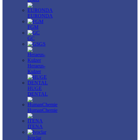
EURONDA
FGM
GC
GS
Heraeus-
Kulzer
HUGE
DENTAL
HumanChemie
ITENA
Ivoclar