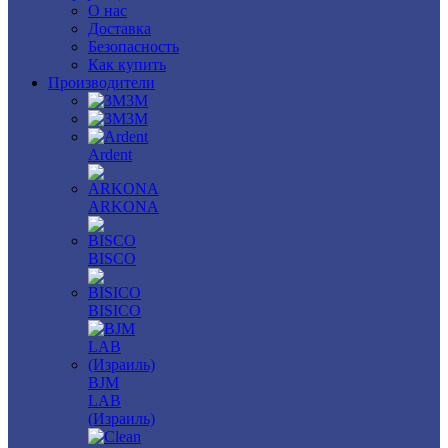
О нас
Доставка
Безопасность
Как купить
Производители
3M
3М
Ardent
ARKONA
BISCO
BISICO
BJM
LAB
(Израиль)