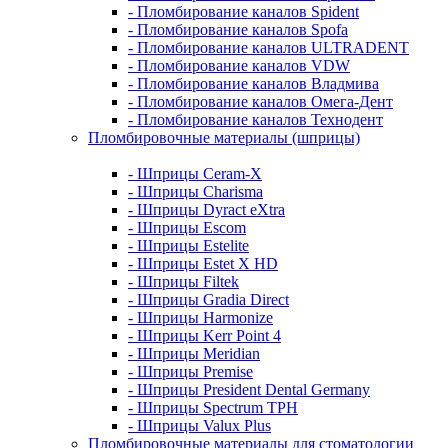
- Пломбирование каналов Spident
- Пломбирование каналов Spofa
- Пломбирование каналов ULTRADENT
- Пломбирование каналов VDW
- Пломбирование каналов Владмива
- Пломбирование каналов Омега-Дент
- Пломбирование каналов Технодент
Пломбировочные материалы (шприцы)
- Шприцы Ceram-X
- Шприцы Charisma
- Шприцы Dyract eXtra
- Шприцы Escom
- Шприцы Estelite
- Шприцы Estet X HD
- Шприцы Filtek
- Шприцы Gradia Direct
- Шприцы Harmonize
- Шприцы Kerr Point 4
- Шприцы Meridian
- Шприцы Premise
- Шприцы President Dental Germany
- Шприцы Spectrum TPH
- Шприцы Valux Plus
Пломбировочные материалы для стоматологии