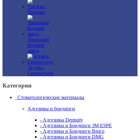
Трилокс
Троицкий
йодный
завод
Эстэйд-
Сервисгруп
Категории
Стоматологические материалы
Адгезивы и бондинги
- Адгезивы Dentsply
- Адгезивы и Бондинги 3M ESPE
- Адгезивы и Бондинги Bisico
- Адгезивы и Бондинги DMG