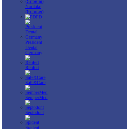
Noritake
(Япония)
PD
President
Dental
Germany
Renfert
Safe&Care
SemperMed
Septodont
Spident