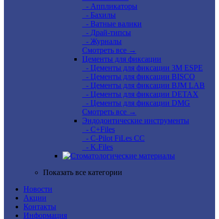
- Аппликаторы
- Бахилы
- Ватные валики
- Драй-типсы
- Журналы
Смотреть все →
Цементы для фиксации
- Цементы для фиксации 3M ESPE
- Цементы для фиксации BISCO
- Цементы для фиксации BJM LAB
- Цементы для фиксации DETAX
- Цементы для фиксации DMG
Смотреть все →
Эндодонтические инструменты
- C+Files
- C-Pilot FiLes CC
- K.Files
Показать все категории
Новости
Акции
Контакты
Информация