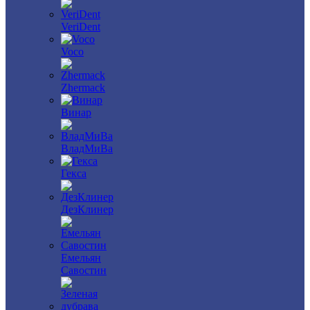
VeriDent
Voco
Zhermack
Винар
ВладМиВа
Гекса
ДезКлинер
Емельян
Савостин