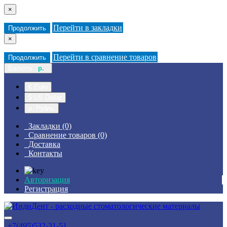
×
Перейти в закладки
Продолжить
×
Перейти в сравнение товаров
Продолжить
Валюта
р.
€ Euro
$ US Dollar
р. Рубль
Закладки (0)
Сравнение товаров (0)
Доставка
Контакты
Авторизация
Регистрация
+7(495)532-31-51