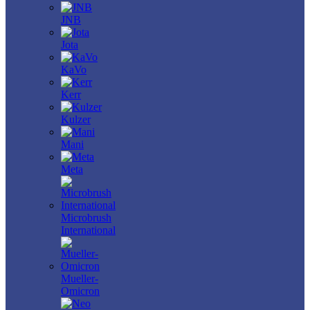
JNB
Jota
KaVo
Kerr
Kulzer
Mani
Meta
Microbrush
International
Mueller-
Omicron