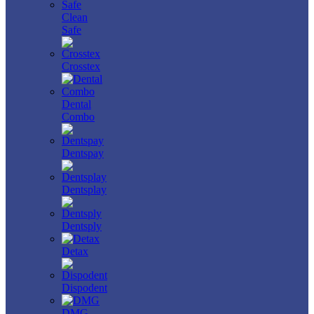
Clean
Safe
Crosstex
Dental
Combo
Dentspay
Dentsplay
Dentsply
Detax
Dispodent
DMG