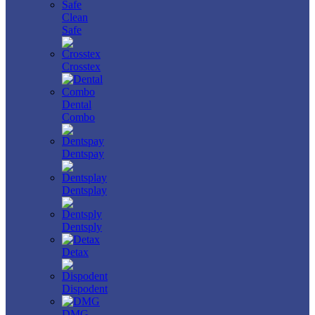
Clean
Safe
Crosstex
Dental
Combo
Dentspay
Dentsplay
Dentsply
Detax
Dispodent
DMG