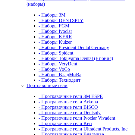
(наборы)
- Наборы 3М
- Наборы DENTSPLY
- Наборы FGM
- Наборы Ivoclar
- Наборы KERR
- Наборы Kulzer
- Наборы President Dental Germany
- Наборы Spident
- Наборы Tokuyama Dental (Япония)
- Наборы VeryDent
- Наборы VoCo
- Наборы ВладМиВа
- Наборы Технодент
Протравочные гели
- Протравочные гели 3М ESPE
- Протравочные гели Arkona
- Протравочные гели BISCO
- Протравочные гели Dentsply
- Протравочные гели Ivoclar Vivadent
- Протравочные гели Kerr
- Протравочные гели Ultradent Products, Inc
- Протравочные гели Владмива