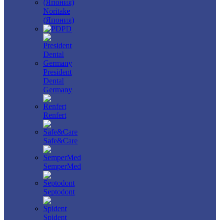
Noritake
(Япония)
PD
President
Dental
Germany
Renfert
Safe&Care
SemperMed
Septodont
Spident