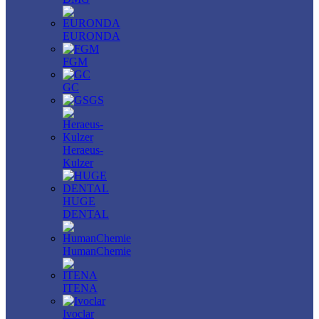
EURONDA
FGM
GC
GS
Heraeus-
Kulzer
HUGE
DENTAL
HumanChemie
ITENA
Ivoclar