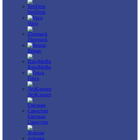
VeriDent
Voco
Zhermack
Винар
ВладМиВа
Гекса
ДезКлинер
Емельян
Савостин