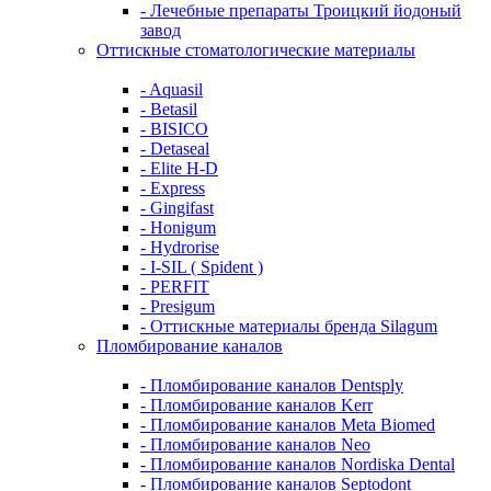
- Лечебные препараты Троицкий йодоный
завод
Оттискные стоматологические материалы
- Aquasil
- Betasil
- BISICO
- Detaseal
- Elite H-D
- Express
- Gingifast
- Honigum
- Hydrorise
- I-SIL ( Spident )
- PERFIT
- Presigum
- Оттискные материалы бренда Silagum
Пломбирование каналов
- Пломбирование каналов Dentsply
- Пломбирование каналов Kerr
- Пломбирование каналов Meta Biomed
- Пломбирование каналов Neo
- Пломбирование каналов Nordiska Dental
- Пломбирование каналов Septodont