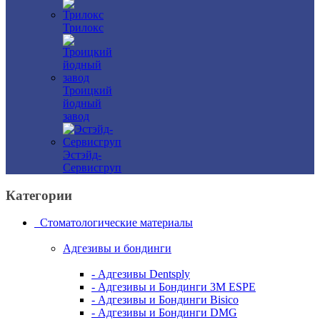
Трилокс
Троицкий
йодный
завод
Эстэйд-
Сервисгруп
Категории
Стоматологические материалы
Адгезивы и бондинги
- Адгезивы Dentsply
- Адгезивы и Бондинги 3M ESPE
- Адгезивы и Бондинги Bisico
- Адгезивы и Бондинги DMG