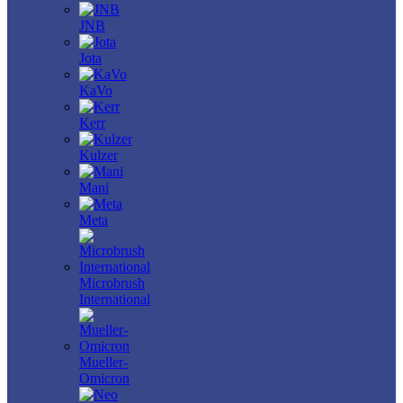
JNB
Jota
KaVo
Kerr
Kulzer
Mani
Meta
Microbrush
International
Mueller-
Omicron