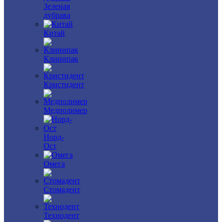
Зеленая
дубрава
Китай
Клинипак
Кристидент
Медполимер
Норд-
Ост
Омега
Стомадент
Технодент