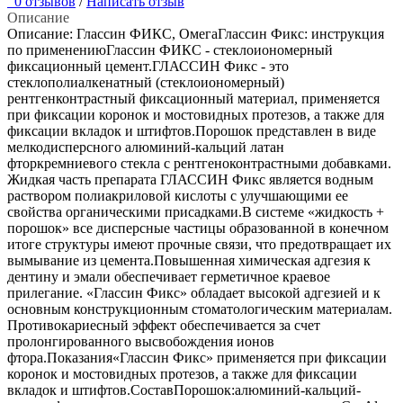
0 отзывов
/
Написать отзыв
Описание
Описание: Глассин ФИКС, ОмегаГлассин Фикс: инструкция
по применениюГлассин ФИКС - стеклоиономерный
фиксационный цемент.ГЛАССИН Фикс - это
стеклополиалкенатный (стеклоиономерный)
рентгенконтрастный фиксационный материал, применяется
при фиксации коронок и мостовидных протезов, а также для
фиксации вкладок и штифтов.Порошок представлен в виде
мелкодисперсного алюминий-кальций латан
фторкремниевого стекла с рентгеноконтрастными добавками.
Жидкая часть препарата ГЛАССИН Фикс является водным
раствором полиакриловой кислоты с улучшающими ее
свойства органическими присадками.В системе «жидкость +
порошок» все дисперсные частицы образованной в конечном
итоге структуры имеют прочные связи, что предотвращает их
вымывание из цемента.Повышенная химическая адгезия к
дентину и эмали обеспечивает герметичное краевое
прилегание. «Глассин Фикс» обладает высокой адгезией и к
основным конструкционным стоматологическим материалам.
Противокариесный эффект обеспечивается за счет
пролонгированного высвобождения ионов
фтора.Показания«Глассин Фикс» применяется при фиксации
коронок и мостовидных протезов, а также для фиксации
вкладок и штифтов.СоставПорошок:алюминий-кальций-