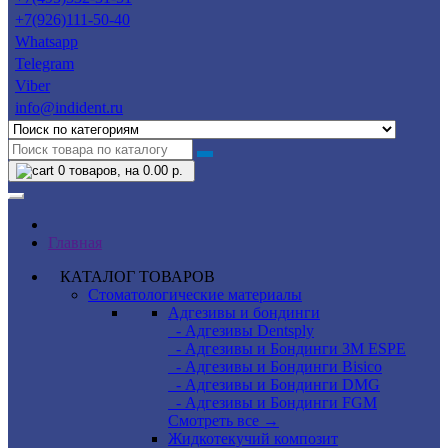
+7(926)111-50-40
Whatsapp
Telegram
Viber
info@indident.ru
0
товаров, на 0.00 р.
Главная
КАТАЛОГ ТОВАРОВ
Стоматологические материалы
Адгезивы и бондинги
- Адгезивы Dentsply
- Адгезивы и Бондинги 3M ESPE
- Адгезивы и Бондинги Bisico
- Адгезивы и Бондинги DMG
- Адгезивы и Бондинги FGM
Смотреть все →
Жидкотекучий композит