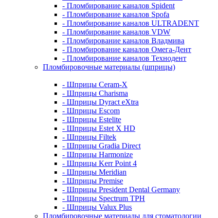
- Пломбирование каналов Spident
- Пломбирование каналов Spofa
- Пломбирование каналов ULTRADENT
- Пломбирование каналов VDW
- Пломбирование каналов Владмива
- Пломбирование каналов Омега-Дент
- Пломбирование каналов Технодент
Пломбировочные материалы (шприцы)
- Шприцы Ceram-X
- Шприцы Charisma
- Шприцы Dyract eXtra
- Шприцы Escom
- Шприцы Estelite
- Шприцы Estet X HD
- Шприцы Filtek
- Шприцы Gradia Direct
- Шприцы Harmonize
- Шприцы Kerr Point 4
- Шприцы Meridian
- Шприцы Premise
- Шприцы President Dental Germany
- Шприцы Spectrum TPH
- Шприцы Valux Plus
Пломбировочные материалы для стоматологии