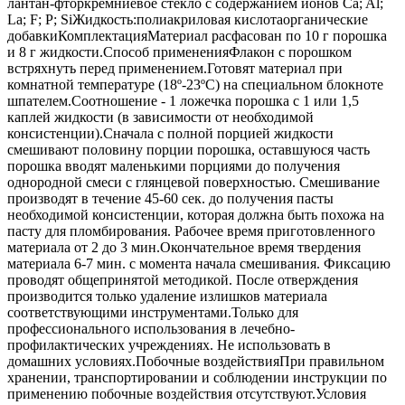
лантан-фторкремниевое стекло с содержанием ионов Ca; Al;
La; F; P; SiЖидкость:полиакриловая кислотаорганические
добавкиКомплектацияМатериал расфасован по 10 г порошка
и 8 г жидкости.Способ примененияФлакон с порошком
встряхнуть перед применением.Готовят материал при
комнатной температуре (18º-23ºС) на специальном блокноте
шпателем.Соотношение - 1 ложечка порошка с 1 или 1,5
каплей жидкости (в зависимости от необходимой
консистенции).Сначала с полной порцией жидкости
смешивают половину порции порошка, оставшуюся часть
порошка вводят маленькими порциями до получения
однородной смеси с глянцевой поверхностью. Смешивание
производят в течение 45-60 сек. до получения пасты
необходимой консистенции, которая должна быть похожа на
пасту для пломбирования. Рабочее время приготовленного
материала от 2 до 3 мин.Окончательное время твердения
материала 6-7 мин. с момента начала смешивания. Фиксацию
проводят общепринятой методикой. После отверждения
производится только удаление излишков материала
соответствующими инструментами.Только для
профессионального использования в лечебно-
профилактических учреждениях. Не использовать в
домашних условиях.Побочные воздействияПри правильном
хранении, транспортировании и соблюдении инструкции по
применению побочные воздействия отсутствуют.Условия