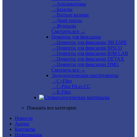
- Аппликаторы
- Бахилы
- Ватные валики
- Драй-типсы
- Журналы
Смотреть все →
Цементы для фиксации
- Цементы для фиксации 3M ESPE
- Цементы для фиксации BISCO
- Цементы для фиксации BJM LAB
- Цементы для фиксации DETAX
- Цементы для фиксации DMG
Смотреть все →
Эндодонтические инструменты
- C+Files
- C-Pilot FiLes CC
- K.Files
Показать все категории
Новости
Акции
Контакты
Информация