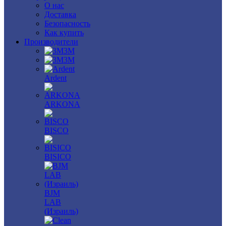
О нас
Доставка
Безопасность
Как купить
Производители
3M
3М
Ardent
ARKONA
BISCO
BISICO
BJM
LAB
(Израиль)