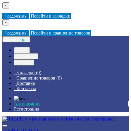
×
Перейти в закладки
Продолжить
×
Перейти в сравнение товаров
Продолжить
Валюта
р.
€ Euro
$ US Dollar
р. Рубль
Закладки (0)
Сравнение товаров (0)
Доставка
Контакты
Авторизация
Регистрация
+7(495)532-31-51