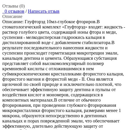
Отзывы (0)
0 отзывов
/
Написать отзыв
Описание
Описание: Глуфторэд 10мл-глубокое фториров.В
стоматологический комплект «Глуфторэд» входят: жидкость -
раствор голубого цвета, содержащий ионы фтора и меди,
суспензия - мелкодисперсная гидроокись кальция в
дистиллированной воде с добавлением стабилизатора.В
результате последовательного нанесения жидкости и
суспензии происходит герметизация микротрещин эмали,
канальцев дентина и цемента. Образующаяся субстанция
представляет собой высокомолекулярный полимер
кремниевой кислоты с отложившимися в нем
субмикроскопическими кристалликами фтористого кальция,
фтористого магния и фтористой меди - II. Она является
щелочной по своей природе и исключительно плотной, что
обеспечивает эффективную защиту дентина и пульпы от
воздействия кислот и мономеров, содержащихся в
композитных материалах.В отличие от обычного
фторирования, при проведении глубокого фторирования
микрокристаллики фтористого кальция, размерами менее 1
микрона, образуются непосредственно в дентинных
канальцах и порах поврежденной эмали, что обеспечивает
эффективную, длительно действующую защиту от