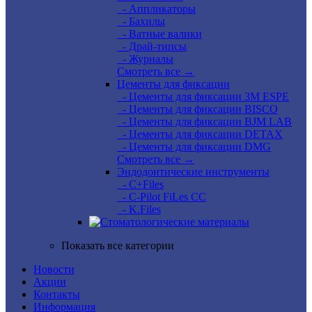
- Аппликаторы
- Бахилы
- Ватные валики
- Драй-типсы
- Журналы
Смотреть все →
Цементы для фиксации
- Цементы для фиксации 3M ESPE
- Цементы для фиксации BISCO
- Цементы для фиксации BJM LAB
- Цементы для фиксации DETAX
- Цементы для фиксации DMG
Смотреть все →
Эндодонтические инструменты
- C+Files
- C-Pilot FiLes CC
- K.Files
Показать все категории
Новости
Акции
Контакты
Информация