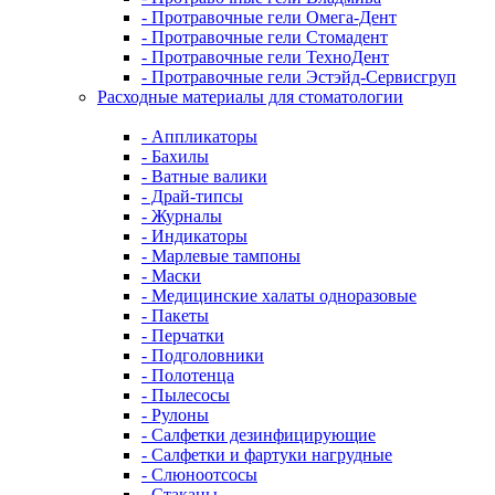
- Протравочные гели Омега-Дент
- Протравочные гели Стомадент
- Протравочные гели ТехноДент
- Протравочные гели Эстэйд-Сервисгруп
Расходные материалы для стоматологии
- Аппликаторы
- Бахилы
- Ватные валики
- Драй-типсы
- Журналы
- Индикаторы
- Марлевые тампоны
- Маски
- Медицинские халаты одноразовые
- Пакеты
- Перчатки
- Подголовники
- Полотенца
- Пылесосы
- Рулоны
- Салфетки дезинфицирующие
- Салфетки и фартуки нагрудные
- Слюноотсосы
- Стаканы