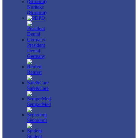
Noritake
(Япония)
PD
President
Dental
Germany
Renfert
Safe&Care
SemperMed
Septodont
Spident