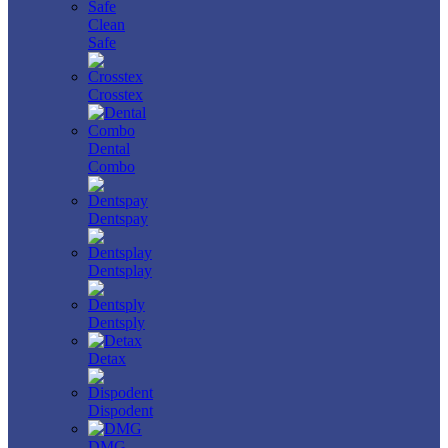
Clean
Safe
Crosstex
Dental
Combo
Dentspay
Dentsplay
Dentsply
Detax
Dispodent
DMG