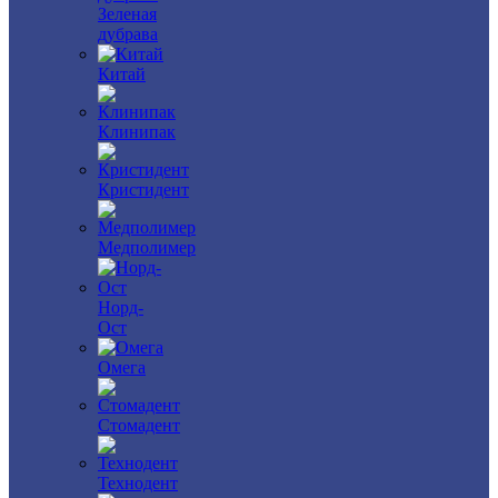
Зеленая
дубрава
Китай
Клинипак
Кристидент
Медполимер
Норд-
Ост
Омега
Стомадент
Технодент