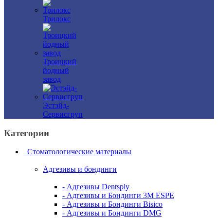
Трилокс
Троицкий
йодный
завод
Эстэйд-
Сервисгруп
Категории
Стоматологические материалы
Адгезивы и бондинги
- Адгезивы Dentsply
- Адгезивы и Бондинги 3M ESPE
- Адгезивы и Бондинги Bisico
- Адгезивы и Бондинги DMG