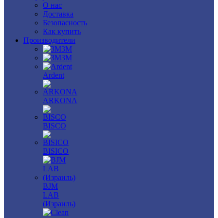
О нас
Доставка
Безопасность
Как купить
Производители
3M
3М
Ardent
ARKONA
BISCO
BISICO
BJM
LAB
(Израиль)