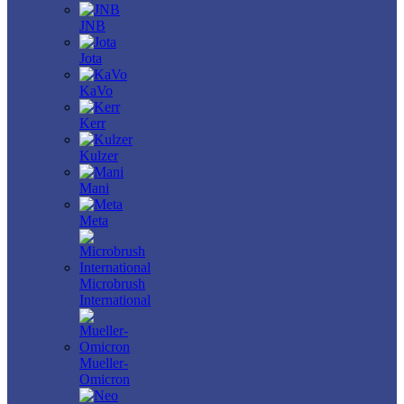
JNB
Jota
KaVo
Kerr
Kulzer
Mani
Meta
Microbrush
International
Mueller-
Omicron