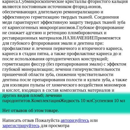
кариеса.Субмикроскопические кристаллы фтористого кальция
являются постоянным источником фторид-ионов,
обеспечивающих длительную реминерализацию и
эффективную герметизацию твердых тканей. Соединения
меди гарантируют эффективную защиту твердых тканей зуба
от кариесогенных микроорганизмов.Глубокое фторирование
не снижает адгезию и ретенцию пломбировочных и
реставрационных материалов.НАЗНАЧЕНИЕПрименяется
для глубокого фторирования эмали и дентина при:
профилактике и лечении первичного и вторичного кариеса,
кариеса в стадии пятна, а также профилактике кариеса до и
после использования ортодонтических конструкций;
герметизации фиссур (без препарирования эмали) с эффектом
глубокой минерализации; лечении гиперчувствительности
пришеечной области зуба, снижении чувствительности
дентина после препарирования полости и культи зуба, а также
для изоляции пульпы от химического воздействия мономеров
и кислот, входящих в состав композитных материалов и
других видов пломб; лечении
пародонтитов.КомплектацияЖидкость 10 млСуспензия 10 мл
Нет отзывов об этом товаре.
Написать отзыв
Пожалуйста
авторизуйтесь
или
зарегистрируйтесь
для просмотра