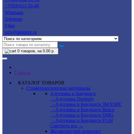
+7(926)111-50-40
Whatsapp
Telegram
Viber
info@indident.ru
0
товаров, на 0.00 р.
Главная
КАТАЛОГ ТОВАРОВ
Стоматологические материалы
Адгезивы и бондинги
- Адгезивы Dentsply
- Адгезивы и Бондинги 3M ESPE
- Адгезивы и Бондинги Bisico
- Адгезивы и Бондинги DMG
- Адгезивы и Бондинги FGM
Смотреть все →
Жидкотекучий композит