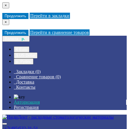
×
Перейти в закладки
Продолжить
×
Перейти в сравнение товаров
Продолжить
Валюта
р.
€ Euro
$ US Dollar
р. Рубль
Закладки (0)
Сравнение товаров (0)
Доставка
Контакты
Авторизация
Регистрация
+7(495)532-31-51