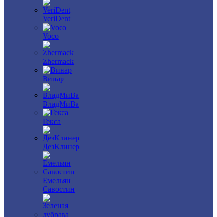
VeriDent
Voco
Zhermack
Винар
ВладМиВа
Гекса
ДезКлинер
Емельян
Савостин