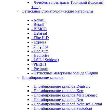
- Лечебные препараты Троицкий йодоный
завод
Оттискные стоматологические материалы
- Aquasil
- Betasil
- BISICO
- Detaseal
- Elite H-D
- Express
- Gingifast
- Honigum
- Hydrorise
- I-SIL ( Spident )
- PERFIT
- Presigum
- Оттискные материалы бренда Silagum
Пломбирование каналов
- Пломбирование каналов Dentsply
- Пломбирование каналов Kerr
- Пломбирование каналов Meta Biomed
- Пломбирование каналов Neo
- Пломбирование каналов Nordiska Dental
- Пломбирование каналов Septodont