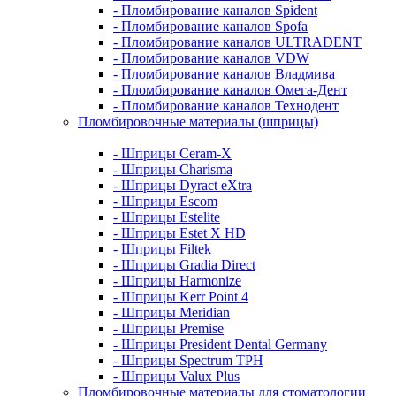
- Пломбирование каналов Spident
- Пломбирование каналов Spofa
- Пломбирование каналов ULTRADENT
- Пломбирование каналов VDW
- Пломбирование каналов Владмива
- Пломбирование каналов Омега-Дент
- Пломбирование каналов Технодент
Пломбировочные материалы (шприцы)
- Шприцы Ceram-X
- Шприцы Charisma
- Шприцы Dyract eXtra
- Шприцы Escom
- Шприцы Estelite
- Шприцы Estet X HD
- Шприцы Filtek
- Шприцы Gradia Direct
- Шприцы Harmonize
- Шприцы Kerr Point 4
- Шприцы Meridian
- Шприцы Premise
- Шприцы President Dental Germany
- Шприцы Spectrum TPH
- Шприцы Valux Plus
Пломбировочные материалы для стоматологии