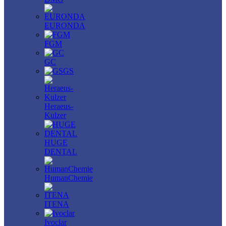
EURONDA
FGM
GC
GS
Heraeus-
Kulzer
HUGE
DENTAL
HumanChemie
ITENA
Ivoclar