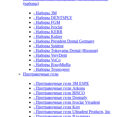
(наборы)
- Наборы 3М
- Наборы DENTSPLY
- Наборы FGM
- Наборы Ivoclar
- Наборы KERR
- Наборы Kulzer
- Наборы President Dental Germany
- Наборы Spident
- Наборы Tokuyama Dental (Япония)
- Наборы VeryDent
- Наборы VoCo
- Наборы ВладМиВа
- Наборы Технодент
Протравочные гели
- Протравочные гели 3М ESPE
- Протравочные гели Arkona
- Протравочные гели BISCO
- Протравочные гели Dentsply
- Протравочные гели Ivoclar Vivadent
- Протравочные гели Kerr
- Протравочные гели Ultradent Products, Inc
- Протравочные гели Владмива