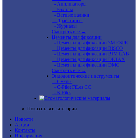
- Аппликаторы
- Бахилы
- Ватные валики
- Драй-типсы
- Журналы
Смотреть все →
Цементы для фиксации
- Цементы для фиксации 3M ESPE
- Цементы для фиксации BISCO
- Цементы для фиксации BJM LAB
- Цементы для фиксации DETAX
- Цементы для фиксации DMG
Смотреть все →
Эндодонтические инструменты
- C+Files
- C-Pilot FiLes CC
- K.Files
Показать все категории
Новости
Акции
Контакты
Информация