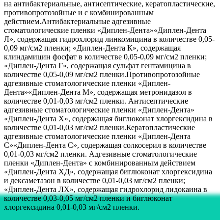
на антибактериальные, антисептические, кератопластические,
противопротозойные и с комбинированным
действием.Антибактериальные адгезивные
стоматологические пленки «Диплен-Дента»«Диплен-Дента
Л», содержащая гидрохлорид линкомицина в количестве 0,05-
0,09 мг/см2 пленки; «Диплен-Дента К», содержащая
клиндамицин фосфат в количестве 0,05-0,09 мг/см2 пленки;
«Диплен-Дента Г», содержащая сульфат гентамицина в
количестве 0,05-0,09 мг/см2 пленки.Противопротозойные
адгезивные стоматологические пленки «Диплен-
Дента»«Диплен-Дента М», содержащая метронидазол в
количестве 0,01-0,03 мг/см2 пленки. Антисептические
адгезивные стоматологические пленки «Диплен-Дента»
«Диплен-Дента X», содержащая биглюконат хлоргексидина в
количестве 0,01-0,03 мг/см2 пленки.Кератопластические
адгезивные стоматологические пленки «Диплен-Дента
С»«Диплен-Дента С», содержащая солкосерил в количестве
0,01-0,03 мг/см2 пленки. Адгезивные стоматологические
пленки «Диплен-Дента» с комбинированным действием
«Диплен-Дента ХД», содержащая биглюконат хлоргексидина
и дексаметазон в количестве 0,01-0,03 мг/см2 пленки;
«Диплен-Дента ЛХ», содержащая гидрохлорид лидокаина в
количестве 0,03-0,05 мг/см2 пленки и биглюконат
хлоргексидина 0,01-0,03 мг/см2 пленки.