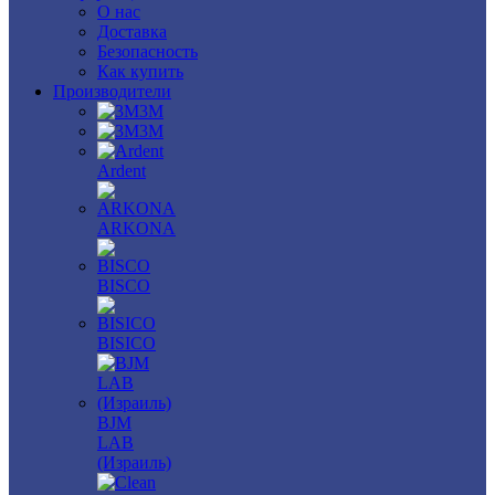
О нас
Доставка
Безопасность
Как купить
Производители
3M
3М
Ardent
ARKONA
BISCO
BISICO
BJM
LAB
(Израиль)