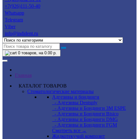
+7(926)111-50-40
Whatsapp
Telegram
Viber
info@indident.ru
0
товаров, на 0.00 р.
Главная
КАТАЛОГ ТОВАРОВ
Стоматологические материалы
Адгезивы и бондинги
- Адгезивы Dentsply
- Адгезивы и Бондинги 3M ESPE
- Адгезивы и Бондинги Bisico
- Адгезивы и Бондинги DMG
- Адгезивы и Бондинги FGM
Смотреть все →
Жидкотекучий композит