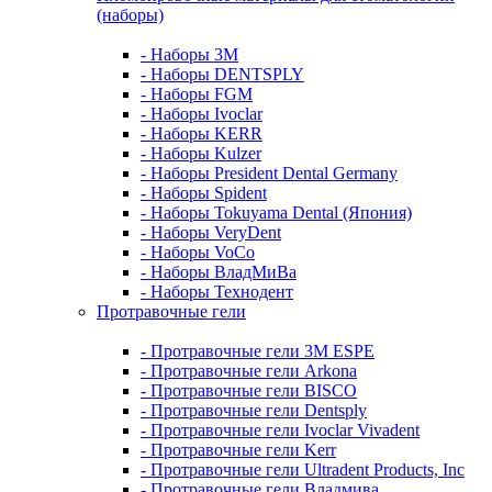
(наборы)
- Наборы 3М
- Наборы DENTSPLY
- Наборы FGM
- Наборы Ivoclar
- Наборы KERR
- Наборы Kulzer
- Наборы President Dental Germany
- Наборы Spident
- Наборы Tokuyama Dental (Япония)
- Наборы VeryDent
- Наборы VoCo
- Наборы ВладМиВа
- Наборы Технодент
Протравочные гели
- Протравочные гели 3М ESPE
- Протравочные гели Arkona
- Протравочные гели BISCO
- Протравочные гели Dentsply
- Протравочные гели Ivoclar Vivadent
- Протравочные гели Kerr
- Протравочные гели Ultradent Products, Inc
- Протравочные гели Владмива