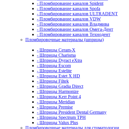
- Пломбирование каналов Spident
- Пломбирование каналов Spofa
- Пломбирование каналов ULTRADENT
- Пломбирование каналов VDW
- Пломбирование каналов Владмива
- Пломбирование каналов Омега-Дент
- Пломбирование каналов Технодент
Пломбировочные материалы (шприцы)
- Шприцы Ceram-X
- Шприцы Charisma
- Шприцы Dyract eXtra
- Шприцы Escom
- Шприцы Estelite
- Шприцы Estet X HD
- Шприцы Filtek
- Шприцы Gradia Direct
- Шприцы Harmonize
- Шприцы Kerr Point 4
- Шприцы Meridian
- Шприцы Premise
- Шприцы President Dental Germany
- Шприцы Spectrum TPH
- Шприцы Valux Plus
Пломбировочные материалы для стоматологии