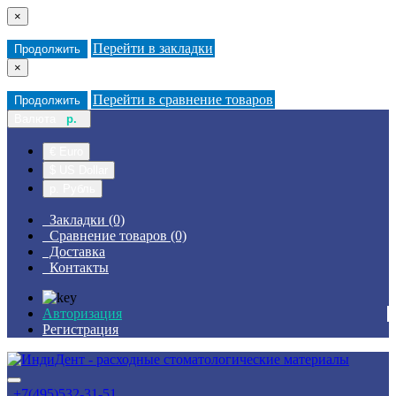
×
Перейти в закладки
Продолжить
×
Перейти в сравнение товаров
Продолжить
Валюта
р.
€ Euro
$ US Dollar
р. Рубль
Закладки (0)
Сравнение товаров (0)
Доставка
Контакты
Авторизация
Регистрация
+7(495)532-31-51