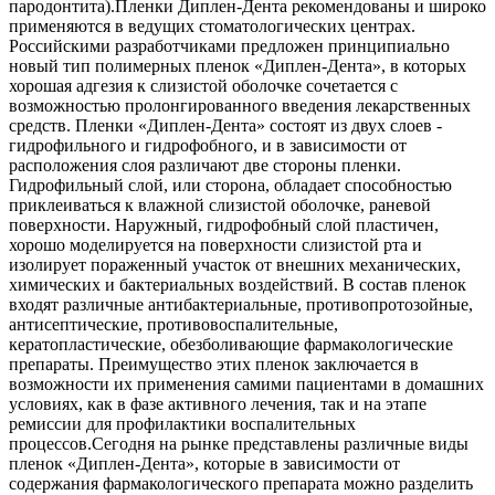
пародонтита).Пленки Диплен-Дента рекомендованы и широко
применяются в ведущих стоматологических центрах.
Российскими разработчиками предложен принципиально
новый тип полимерных пленок «Диплен-Дента», в которых
хорошая адгезия к слизистой оболочке сочетается с
возможностью пролонгированного введения лекарственных
средств. Пленки «Диплен-Дента» состоят из двух слоев -
гидрофильного и гидрофобного, и в зависимости от
расположения слоя различают две стороны пленки.
Гидрофильный слой, или сторона, обладает способностью
приклеиваться к влажной слизистой оболочке, раневой
поверхности. Наружный, гидрофобный слой пластичен,
хорошо моделируется на поверхности слизистой рта и
изолирует пораженный участок от внешних механических,
химических и бактериальных воздействий. В состав пленок
входят различные антибактериальные, противопротозойные,
антисептические, противовоспалительные,
кератопластические, обезболивающие фармакологические
препараты. Преимущество этих пленок заключается в
возможности их применения самими пациентами в домашних
условиях, как в фазе активного лечения, так и на этапе
ремиссии для профилактики воспалительных
процессов.Сегодня на рынке представлены различные виды
пленок «Диплен-Дента», которые в зависимости от
содержания фармакологического препарата можно разделить