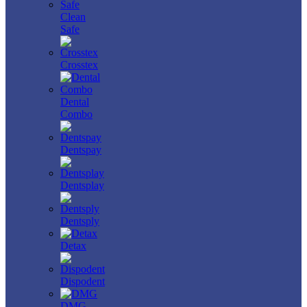
Clean
Safe
Crosstex
Dental
Combo
Dentspay
Dentsplay
Dentsply
Detax
Dispodent
DMG