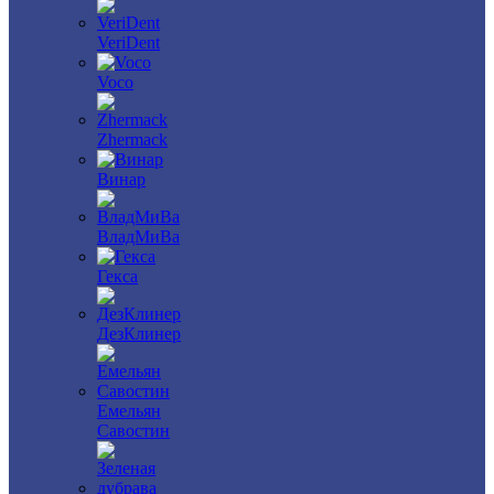
VeriDent
Voco
Zhermack
Винар
ВладМиВа
Гекса
ДезКлинер
Емельян
Савостин