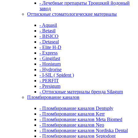
- Лечебные препараты Троицкий йодоный
завод
Оттискные стоматологические материалы
- Aquasil
- Betasil
- BISICO
- Detaseal
- Elite H-D
- Express
- Gingifast
- Honigum
- Hydrorise
- I-SIL ( Spident )
- PERFIT
- Presigum
- Оттискные материалы бренда Silagum
Пломбирование каналов
- Пломбирование каналов Dentsply
- Пломбирование каналов Kerr
- Пломбирование каналов Meta Biomed
- Пломбирование каналов Neo
- Пломбирование каналов Nordiska Dental
- Пломбирование каналов Septodont