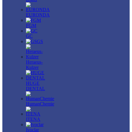
EURONDA
FGM
GC
GS
Heraeus-
Kulzer
HUGE
DENTAL
HumanChemie
ITENA
Ivoclar