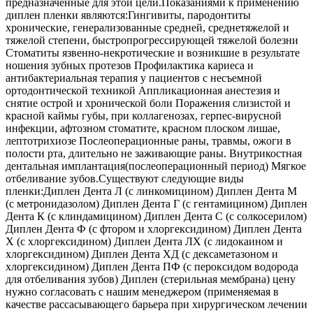
предназначенные для этой цели.Показаниями к применению
диплен пленки являются:Гингивиты, пародонтиты
хронические, генерализованные средней, среднетяжелой и
тяжелой степени, быстропрогрессирующей тяжелой болезни
Стоматиты язвенно-некротические и возникшие в результате
ношения зубных протезов Профилактика кариеса и
антибактериальная терапия у пациентов с несъемной
ортодонтической техникой Аппликационная анестезия и
снятие острой и хронической боли Поражения слизистой и
красной каймы губы, при коллагенозах, герпес-вирусной
инфекции, афтозном стоматите, красном плоском лишае,
лептотрихиозе Послеоперационные раны, травмы, ожоги в
полости рта, длительно не заживающие раны. Внутрикостная
дентальная имплантация(послеоперационный период) Мягкое
отбеливание зубов.Существуют следующие виды
пленки:Диплен Дента Л (с линкомицином) Диплен Дента М
(с метронидазолом) Диплен Дента Г (с гентамицином) Диплен
Дента К (с клиндамицином) Диплен Дента С (с солкосерилом)
Диплен Дента Ф (с фтором и хлоргексидином) Диплен Дента
Х (с хлоргексидином) Диплен Дента ЛХ (с лидокаином и
хлоргексидином) Диплен Дента ХД (с дексаметазоном и
хлоргексидином) Диплен Дента ПФ (с пероксидом водорода
для отбеливания зубов) Диплен (стерильная мембрана) цену
нужно согласовать с нашим менеджером (применяемая в
качестве рассасывающего барьера при хирургическом лечении