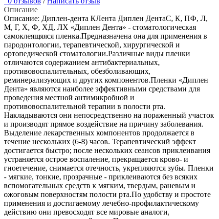
0 отзывов
/
Написать отзыв
Описание
Описание: Диплен-дента КЛента Диплен ДентаС, К, ПФ, Л,
М, Г, Х, Ф, ХД, ЛХ «Диплен Дента» - стоматологическая
самоклеящяяся пленка.Предназначена она для применения в
пародонтологии, терапевтической, хирургической и
ортопедической стоматологии.Различные виды пленки
отличаются содержанием антибактериальных,
противовоспалительных, обезболивающих,
реминерализующих и других компонентов.Пленки «Диплен
Дента» являются наиболее эффективными средствами для
проведения местной антимикробной и
противовоспалительной терапии в полости рта.
Накладываются они непосредственно на пораженный участок
и производят прямое воздействие на причину заболевания.
Выделение лекарственных компонентов продолжается в
течение нескольких (6-8) часов. Терапевтический эффект
достигается быстро; после нескольких сеансов приклеивания
устраняется острое воспаление, прекращается крово- и
гноетечение, снимается отечность, укрепляются зубы. Пленки
- мягкие, тонкие, прозрачные - приклеиваются без всяких
вспомогательных средств к мягким, твердым, раневым и
ожоговым поверхностям полости рта.По удобству и простоте
применения и достигаемому лечебно-профилактическому
действию они превосходят все мировые аналоги,