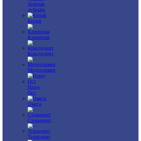
Зеленая
дубрава
Китай
Клинипак
Кристидент
Медполимер
Норд-
Ост
Омега
Стомадент
Технодент