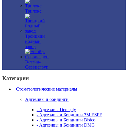
Трилокс
Троицкий
йодный
завод
Эстэйд-
Сервисгруп
Категории
Стоматологические материалы
Адгезивы и бондинги
- Адгезивы Dentsply
- Адгезивы и Бондинги 3M ESPE
- Адгезивы и Бондинги Bisico
- Адгезивы и Бондинги DMG