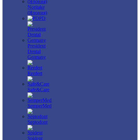
Noritake
(Япония)
PD
President
Dental
Germany
Renfert
Safe&Care
SemperMed
Septodont
Spident