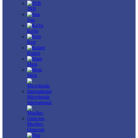
JNB
Jota
KaVo
Kerr
Kulzer
Mani
Meta
Microbrush
International
Mueller-
Omicron