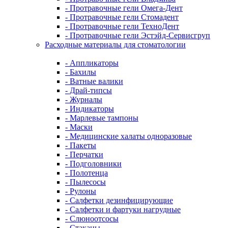
- Протравочные гели Омега-Дент
- Протравочные гели Стомадент
- Протравочные гели ТехноДент
- Протравочные гели Эстэйд-Сервисгруп
Расходные материалы для стоматологии
- Аппликаторы
- Бахилы
- Ватные валики
- Драй-типсы
- Журналы
- Индикаторы
- Марлевые тампоны
- Маски
- Медицинские халаты одноразовые
- Пакеты
- Перчатки
- Подголовники
- Полотенца
- Пылесосы
- Рулоны
- Салфетки дезинфицирующие
- Салфетки и фартуки нагрудные
- Слюноотсосы
- Стаканы