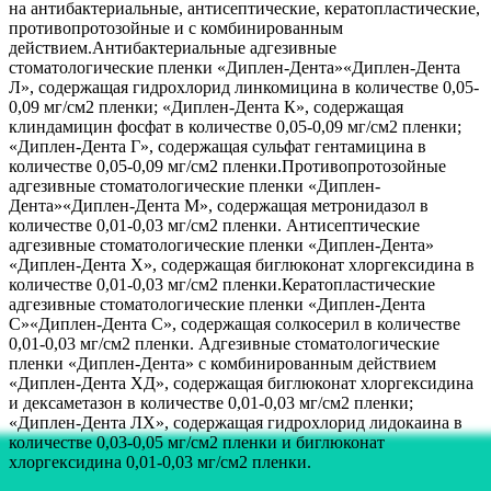
на антибактериальные, антисептические, кератопластические,
противопротозойные и с комбинированным
действием.Антибактериальные адгезивные
стоматологические пленки «Диплен-Дента»«Диплен-Дента
Л», содержащая гидрохлорид линкомицина в количестве 0,05-
0,09 мг/см2 пленки; «Диплен-Дента К», содержащая
клиндамицин фосфат в количестве 0,05-0,09 мг/см2 пленки;
«Диплен-Дента Г», содержащая сульфат гентамицина в
количестве 0,05-0,09 мг/см2 пленки.Противопротозойные
адгезивные стоматологические пленки «Диплен-
Дента»«Диплен-Дента М», содержащая метронидазол в
количестве 0,01-0,03 мг/см2 пленки. Антисептические
адгезивные стоматологические пленки «Диплен-Дента»
«Диплен-Дента X», содержащая биглюконат хлоргексидина в
количестве 0,01-0,03 мг/см2 пленки.Кератопластические
адгезивные стоматологические пленки «Диплен-Дента
С»«Диплен-Дента С», содержащая солкосерил в количестве
0,01-0,03 мг/см2 пленки. Адгезивные стоматологические
пленки «Диплен-Дента» с комбинированным действием
«Диплен-Дента ХД», содержащая биглюконат хлоргексидина
и дексаметазон в количестве 0,01-0,03 мг/см2 пленки;
«Диплен-Дента ЛХ», содержащая гидрохлорид лидокаина в
количестве 0,03-0,05 мг/см2 пленки и биглюконат
хлоргексидина 0,01-0,03 мг/см2 пленки.