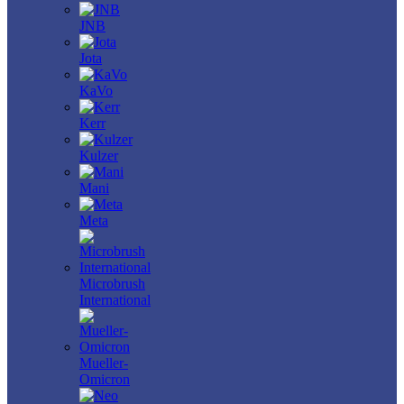
JNB
Jota
KaVo
Kerr
Kulzer
Mani
Meta
Microbrush
International
Mueller-
Omicron