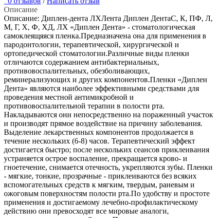
0 отзывов
/
Написать отзыв
Описание
Описание: Диплен-дента ЛХЛента Диплен ДентаС, К, ПФ, Л,
М, Г, Х, Ф, ХД, ЛХ «Диплен Дента» - стоматологическая
самоклеящяяся пленка.Предназначена она для применения в
пародонтологии, терапевтической, хирургической и
ортопедической стоматологии.Различные виды пленки
отличаются содержанием антибактериальных,
противовоспалительных, обезболивающих,
реминерализующих и других компонентов.Пленки «Диплен
Дента» являются наиболее эффективными средствами для
проведения местной антимикробной и
противовоспалительной терапии в полости рта.
Накладываются они непосредственно на пораженный участок
и производят прямое воздействие на причину заболевания.
Выделение лекарственных компонентов продолжается в
течение нескольких (6-8) часов. Терапевтический эффект
достигается быстро; после нескольких сеансов приклеивания
устраняется острое воспаление, прекращается крово- и
гноетечение, снимается отечность, укрепляются зубы. Пленки
- мягкие, тонкие, прозрачные - приклеиваются без всяких
вспомогательных средств к мягким, твердым, раневым и
ожоговым поверхностям полости рта.По удобству и простоте
применения и достигаемому лечебно-профилактическому
действию они превосходят все мировые аналоги,