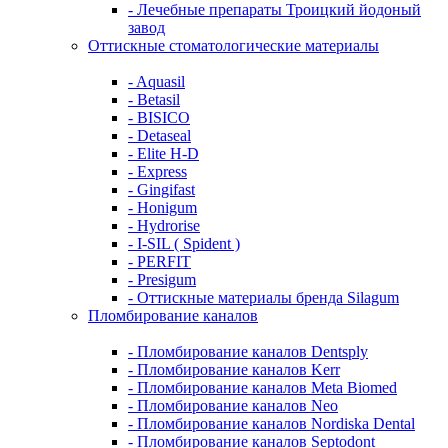
- Лечебные препараты Троицкий йодоный
завод
Оттискные стоматологические материалы
- Aquasil
- Betasil
- BISICO
- Detaseal
- Elite H-D
- Express
- Gingifast
- Honigum
- Hydrorise
- I-SIL ( Spident )
- PERFIT
- Presigum
- Оттискные материалы бренда Silagum
Пломбирование каналов
- Пломбирование каналов Dentsply
- Пломбирование каналов Kerr
- Пломбирование каналов Meta Biomed
- Пломбирование каналов Neo
- Пломбирование каналов Nordiska Dental
- Пломбирование каналов Septodont