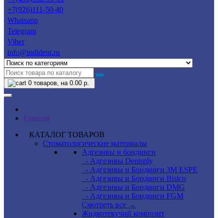
+7(926)111-50-40
Whatsapp
Telegram
Viber
info@indident.ru
0
товаров, на 0.00 р.
Главная
КАТАЛОГ ТОВАРОВ
Стоматологические материалы
Адгезивы и бондинги
- Адгезивы Dentsply
- Адгезивы и Бондинги 3M ESPE
- Адгезивы и Бондинги Bisico
- Адгезивы и Бондинги DMG
- Адгезивы и Бондинги FGM
Смотреть все →
Жидкотекучий композит