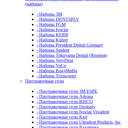
(наборы)
- Наборы 3М
- Наборы DENTSPLY
- Наборы FGM
- Наборы Ivoclar
- Наборы KERR
- Наборы Kulzer
- Наборы President Dental Germany
- Наборы Spident
- Наборы Tokuyama Dental (Япония)
- Наборы VeryDent
- Наборы VoCo
- Наборы ВладМиВа
- Наборы Технодент
Протравочные гели
- Протравочные гели 3М ESPE
- Протравочные гели Arkona
- Протравочные гели BISCO
- Протравочные гели Dentsply
- Протравочные гели Ivoclar Vivadent
- Протравочные гели Kerr
- Протравочные гели Ultradent Products, Inc
- Протравочные гели Владмива