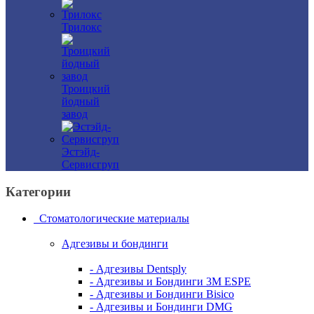
Трилокс
Троицкий
йодный
завод
Эстэйд-
Сервисгруп
Категории
Стоматологические материалы
Адгезивы и бондинги
- Адгезивы Dentsply
- Адгезивы и Бондинги 3M ESPE
- Адгезивы и Бондинги Bisico
- Адгезивы и Бондинги DMG