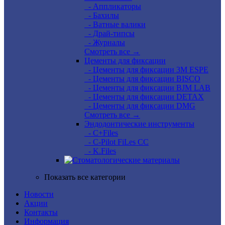
- Аппликаторы
- Бахилы
- Ватные валики
- Драй-типсы
- Журналы
Смотреть все →
Цементы для фиксации
- Цементы для фиксации 3M ESPE
- Цементы для фиксации BISCO
- Цементы для фиксации BJM LAB
- Цементы для фиксации DETAX
- Цементы для фиксации DMG
Смотреть все →
Эндодонтические инструменты
- C+Files
- C-Pilot FiLes CC
- K.Files
Показать все категории
Новости
Акции
Контакты
Информация