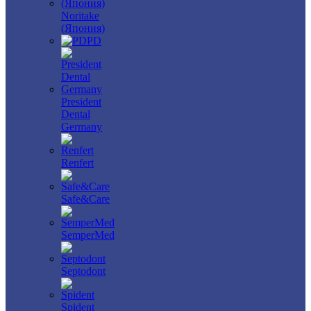
Noritake
(Япония)
PD
President
Dental
Germany
Renfert
Safe&Care
SemperMed
Septodont
Spident