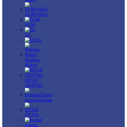
EURONDA
FGM
GC
GS
Heraeus-
Kulzer
HUGE
DENTAL
HumanChemie
ITENA
Ivoclar