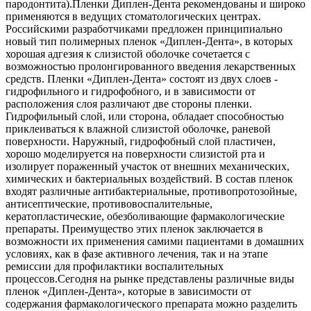
пародонтита).Пленки Диплен-Дента рекомендованы и широко
применяются в ведущих стоматологических центрах.
Российскими разработчиками предложен принципиально
новый тип полимерных пленок «Диплен-Дента», в которых
хорошая адгезия к слизистой оболочке сочетается с
возможностью пролонгированного введения лекарственных
средств. Пленки «Диплен-Дента» состоят из двух слоев -
гидрофильного и гидрофобного, и в зависимости от
расположения слоя различают две стороны пленки.
Гидрофильный слой, или сторона, обладает способностью
приклеиваться к влажной слизистой оболочке, раневой
поверхности. Наружный, гидрофобный слой пластичен,
хорошо моделируется на поверхности слизистой рта и
изолирует пораженный участок от внешних механических,
химических и бактериальных воздействий. В состав пленок
входят различные антибактериальные, противопротозойные,
антисептические, противовоспалительные,
кератопластические, обезболивающие фармакологические
препараты. Преимущество этих пленок заключается в
возможности их применения самими пациентами в домашних
условиях, как в фазе активного лечения, так и на этапе
ремиссии для профилактики воспалительных
процессов.Сегодня на рынке представлены различные виды
пленок «Диплен-Дента», которые в зависимости от
содержания фармакологического препарата можно разделить