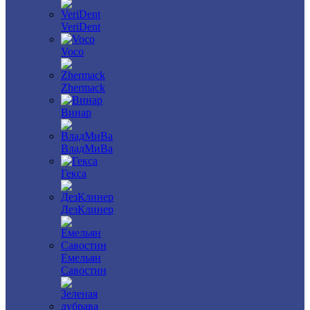
VeriDent
Voco
Zhermack
Винар
ВладМиВа
Гекса
ДезКлинер
Емельян
Савостин