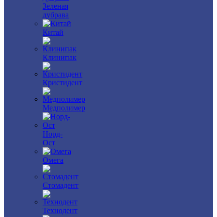
Зеленая
дубрава
Китай
Клинипак
Кристидент
Медполимер
Норд-
Ост
Омега
Стомадент
Технодент