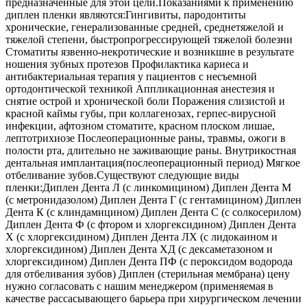
предназначенные для этой цели.Показаниями к применению
диплен пленки являются:Гингивиты, пародонтиты
хронические, генерализованные средней, среднетяжелой и
тяжелой степени, быстропрогрессирующей тяжелой болезни
Стоматиты язвенно-некротические и возникшие в результате
ношения зубных протезов Профилактика кариеса и
антибактериальная терапия у пациентов с несъемной
ортодонтической техникой Аппликационная анестезия и
снятие острой и хронической боли Поражения слизистой и
красной каймы губы, при коллагенозах, герпес-вирусной
инфекции, афтозном стоматите, красном плоском лишае,
лептотрихиозе Послеоперационные раны, травмы, ожоги в
полости рта, длительно не заживающие раны. Внутрикостная
дентальная имплантация(послеоперационный период) Мягкое
отбеливание зубов.Существуют следующие виды
пленки:Диплен Дента Л (с линкомицином) Диплен Дента М
(с метронидазолом) Диплен Дента Г (с гентамицином) Диплен
Дента К (с клиндамицином) Диплен Дента С (с солкосерилом)
Диплен Дента Ф (с фтором и хлоргексидином) Диплен Дента
Х (с хлоргексидином) Диплен Дента ЛХ (с лидокаином и
хлоргексидином) Диплен Дента ХД (с дексаметазоном и
хлоргексидином) Диплен Дента ПФ (с пероксидом водорода
для отбеливания зубов) Диплен (стерильная мембрана) цену
нужно согласовать с нашим менеджером (применяемая в
качестве рассасывающего барьера при хирургическом лечении