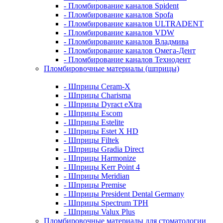
- Пломбирование каналов Spident
- Пломбирование каналов Spofa
- Пломбирование каналов ULTRADENT
- Пломбирование каналов VDW
- Пломбирование каналов Владмива
- Пломбирование каналов Омега-Дент
- Пломбирование каналов Технодент
Пломбировочные материалы (шприцы)
- Шприцы Ceram-X
- Шприцы Charisma
- Шприцы Dyract eXtra
- Шприцы Escom
- Шприцы Estelite
- Шприцы Estet X HD
- Шприцы Filtek
- Шприцы Gradia Direct
- Шприцы Harmonize
- Шприцы Kerr Point 4
- Шприцы Meridian
- Шприцы Premise
- Шприцы President Dental Germany
- Шприцы Spectrum TPH
- Шприцы Valux Plus
Пломбировочные материалы для стоматологии