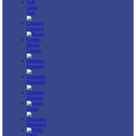
Clean
Safe
Crosstex
Dental
Combo
Dentspay
Dentsplay
Dentsply
Detax
Dispodent
DMG