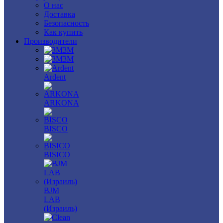
О нас
Доставка
Безопасность
Как купить
Производители
3M
3М
Ardent
ARKONA
BISCO
BISICO
BJM
LAB
(Израиль)