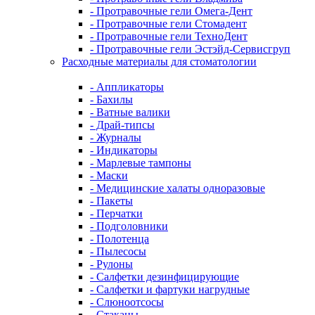
- Протравочные гели Омега-Дент
- Протравочные гели Стомадент
- Протравочные гели ТехноДент
- Протравочные гели Эстэйд-Сервисгруп
Расходные материалы для стоматологии
- Аппликаторы
- Бахилы
- Ватные валики
- Драй-типсы
- Журналы
- Индикаторы
- Марлевые тампоны
- Маски
- Медицинские халаты одноразовые
- Пакеты
- Перчатки
- Подголовники
- Полотенца
- Пылесосы
- Рулоны
- Салфетки дезинфицирующие
- Салфетки и фартуки нагрудные
- Слюноотсосы
- Стаканы