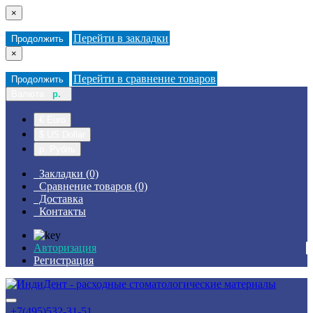
×
Перейти в закладки
Продолжить
×
Перейти в сравнение товаров
Продолжить
Валюта
р.
€ Euro
$ US Dollar
р. Рубль
Закладки (0)
Сравнение товаров (0)
Доставка
Контакты
Авторизация
Регистрация
+7(495)532-31-51