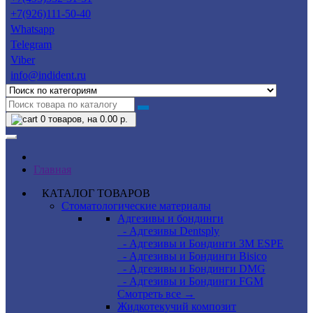
+7(926)111-50-40
Whatsapp
Telegram
Viber
info@indident.ru
0
товаров, на 0.00 р.
Главная
КАТАЛОГ ТОВАРОВ
Стоматологические материалы
Адгезивы и бондинги
- Адгезивы Dentsply
- Адгезивы и Бондинги 3M ESPE
- Адгезивы и Бондинги Bisico
- Адгезивы и Бондинги DMG
- Адгезивы и Бондинги FGM
Смотреть все →
Жидкотекучий композит