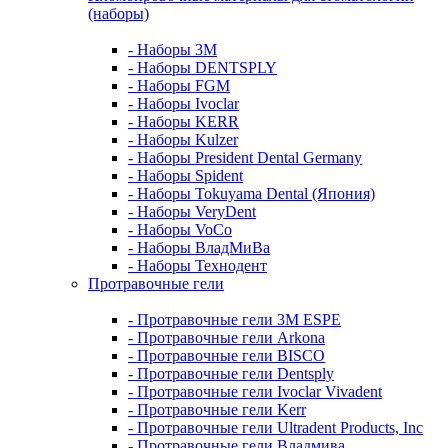
(наборы)
- Наборы 3М
- Наборы DENTSPLY
- Наборы FGM
- Наборы Ivoclar
- Наборы KERR
- Наборы Kulzer
- Наборы President Dental Germany
- Наборы Spident
- Наборы Tokuyama Dental (Япония)
- Наборы VeryDent
- Наборы VoCo
- Наборы ВладМиВа
- Наборы Технодент
Протравочные гели
- Протравочные гели 3М ESPE
- Протравочные гели Arkona
- Протравочные гели BISCO
- Протравочные гели Dentsply
- Протравочные гели Ivoclar Vivadent
- Протравочные гели Kerr
- Протравочные гели Ultradent Products, Inc
- Протравочные гели Владмива