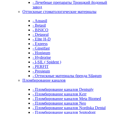
- Лечебные препараты Троицкий йодоный
завод
Оттискные стоматологические материалы
- Aquasil
- Betasil
- BISICO
- Detaseal
- Elite H-D
- Express
- Gingifast
- Honigum
- Hydrorise
- I-SIL ( Spident )
- PERFIT
- Presigum
- Оттискные материалы бренда Silagum
Пломбирование каналов
- Пломбирование каналов Dentsply
- Пломбирование каналов Kerr
- Пломбирование каналов Meta Biomed
- Пломбирование каналов Neo
- Пломбирование каналов Nordiska Dental
- Пломбирование каналов Septodont