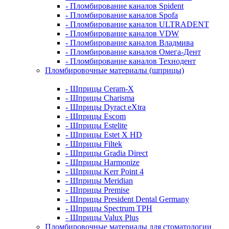
- Пломбирование каналов Spident
- Пломбирование каналов Spofa
- Пломбирование каналов ULTRADENT
- Пломбирование каналов VDW
- Пломбирование каналов Владмива
- Пломбирование каналов Омега-Дент
- Пломбирование каналов Технодент
Пломбировочные материалы (шприцы)
- Шприцы Ceram-X
- Шприцы Charisma
- Шприцы Dyract eXtra
- Шприцы Escom
- Шприцы Estelite
- Шприцы Estet X HD
- Шприцы Filtek
- Шприцы Gradia Direct
- Шприцы Harmonize
- Шприцы Kerr Point 4
- Шприцы Meridian
- Шприцы Premise
- Шприцы President Dental Germany
- Шприцы Spectrum TPH
- Шприцы Valux Plus
Пломбировочные материалы для стоматологии