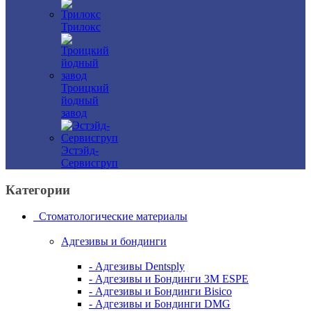
Трилокс
Троицкий
йодный
завод
Эстэйд-
Сервисгруп
Категории
Стоматологические материалы
Адгезивы и бондинги
- Адгезивы Dentsply
- Адгезивы и Бондинги 3M ESPE
- Адгезивы и Бондинги Bisico
- Адгезивы и Бондинги DMG