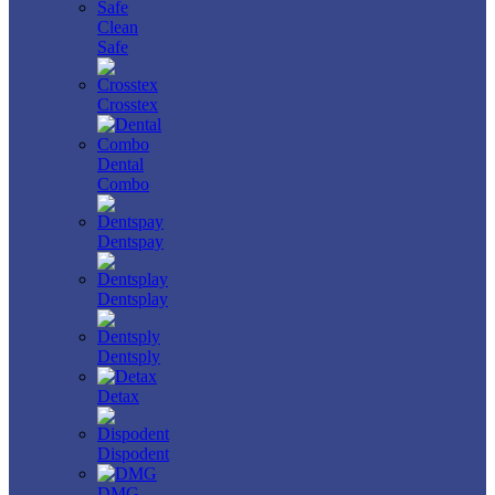
Clean
Safe
Crosstex
Dental
Combo
Dentspay
Dentsplay
Dentsply
Detax
Dispodent
DMG