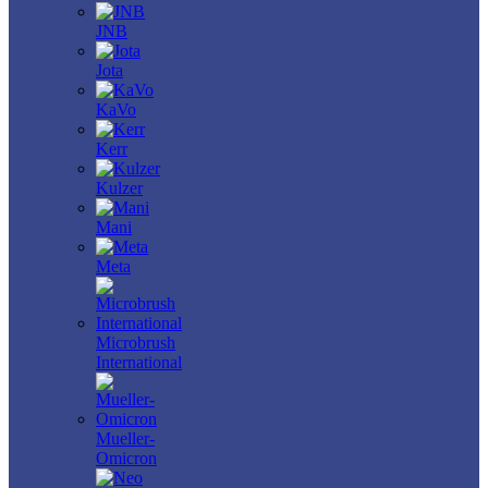
JNB
Jota
KaVo
Kerr
Kulzer
Mani
Meta
Microbrush
International
Mueller-
Omicron