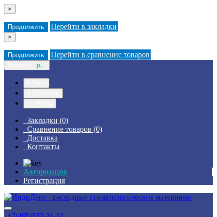
×
Перейти в закладки
Продолжить
×
Перейти в сравнение товаров
Продолжить
Валюта
р.
€ Euro
$ US Dollar
р. Рубль
Закладки (0)
Сравнение товаров (0)
Доставка
Контакты
Авторизация
Регистрация
+7(495)532-31-51