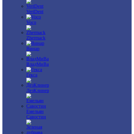
VeriDent
Voco
Zhermack
Винар
ВладМиВа
Гекса
ДезКлинер
Емельян
Савостин