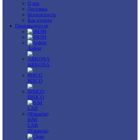
О нас
Доставка
Безопасность
Как купить
Производители
3M
3М
Ardent
ARKONA
BISCO
BISICO
BJM
LAB
(Израиль)