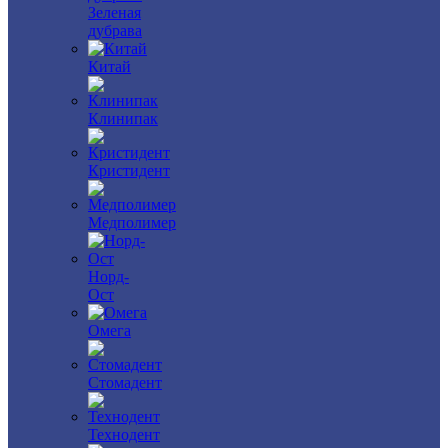
Зеленая
дубрава
Китай
Клинипак
Кристидент
Медполимер
Норд-
Ост
Омега
Стомадент
Технодент