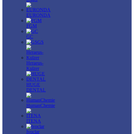
EURONDA
FGM
GC
GS
Heraeus-
Kulzer
HUGE
DENTAL
HumanChemie
ITENA
Ivoclar