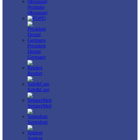
Noritake
(Япония)
PD
President
Dental
Germany
Renfert
Safe&Care
SemperMed
Septodont
Spident