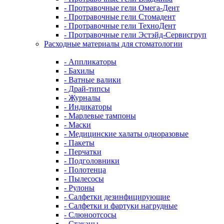
- Протравочные гели Омега-Дент
- Протравочные гели Стомадент
- Протравочные гели ТехноДент
- Протравочные гели Эстэйд-Сервисгруп
Расходные материалы для стоматологии
- Аппликаторы
- Бахилы
- Ватные валики
- Драй-типсы
- Журналы
- Индикаторы
- Марлевые тампоны
- Маски
- Медицинские халаты одноразовые
- Пакеты
- Перчатки
- Подголовники
- Полотенца
- Пылесосы
- Рулоны
- Салфетки дезинфицирующие
- Салфетки и фартуки нагрудные
- Слюноотсосы
- Стаканы