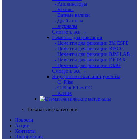
- Аппликаторы
- Бахилы
- Ватные валики
- Драй-типсы
- Журналы
Смотреть все →
Цементы для фиксации
- Цементы для фиксации 3M ESPE
- Цементы для фиксации BISCO
- Цементы для фиксации BJM LAB
- Цементы для фиксации DETAX
- Цементы для фиксации DMG
Смотреть все →
Эндодонтические инструменты
- C+Files
- C-Pilot FiLes CC
- K.Files
Показать все категории
Новости
Акции
Контакты
Информация