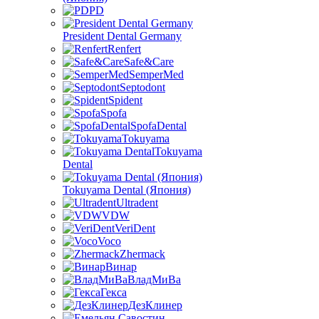
PD
President Dental Germany
Renfert
Safe&Care
SemperMed
Septodont
Spident
Spofa
SpofaDental
Tokuyama
Tokuyama
Dental
Tokuyama Dental (Япония)
Ultradent
VDW
VeriDent
Voco
Zhermack
Винар
ВладМиВа
Гекса
ДезКлинер