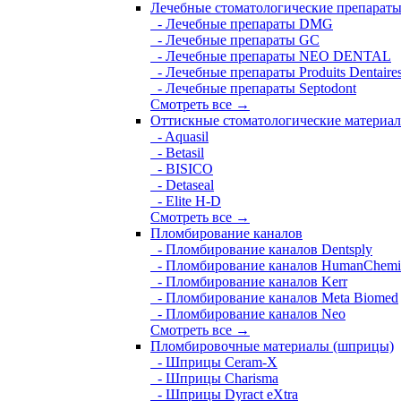
Лечебные стоматологические препарат
- Лечебные препараты DMG
- Лечебные препараты GC
- Лечебные препараты NEO DENTAL
- Лечебные препараты Produits Dentaire
- Лечебные препараты Septodont
Смотреть все →
Оттискные стоматологические материа
- Aquasil
- Betasil
- BISICO
- Detaseal
- Elite H-D
Смотреть все →
Пломбирование каналов
- Пломбирование каналов Dentsply
- Пломбирование каналов HumanChemi
- Пломбирование каналов Kerr
- Пломбирование каналов Meta Biomed
- Пломбирование каналов Neo
Смотреть все →
Пломбировочные материалы (шприцы)
- Шприцы Ceram-X
- Шприцы Charisma
- Шприцы Dyract eXtra