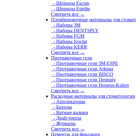
- Шприцы Escom
- Шприцы Estelite
Смотреть все →
Пломбировочные материалы для стомат
- Наборы 3М
- Наборы DENTSPLY
- Наборы FGM
- Наборы Ivoclar
- Наборы KERR
Смотреть все →
Протравочные гели
- Протравочные гели 3М ESPE
- Протравочные гели Arkona
- Протравочные гели BISCO
- Протравочные гели Dentsply
- Протравочные гели Heraeus-Kulzer
Смотреть все →
Расходные материалы для стоматологии
- Аппликаторы
- Бахилы
- Ватные валики
- Драй-типсы
- Журналы
Смотреть все →
Цементы для фиксации