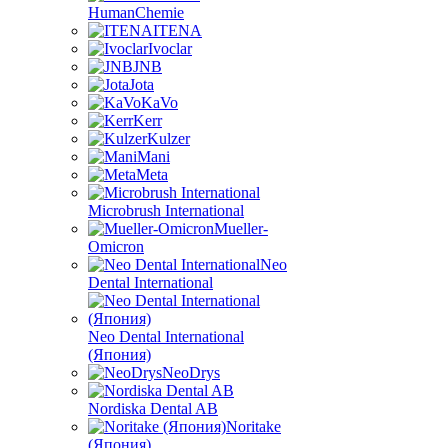
HumanChemie
ITENA
Ivoclar
JNB
Jota
KaVo
Kerr
Kulzer
Mani
Meta
Microbrush International
Mueller-
Omicron
Neo
Dental International
Neo Dental International
(Япония)
NeoDrys
Nordiska Dental AB
Noritake
(Япония)