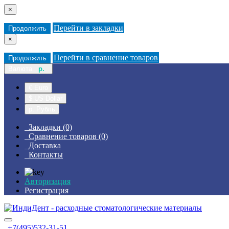
×
Перейти в закладки
Продолжить
×
Перейти в сравнение товаров
Продолжить
Валюта
р.
€ Euro
$ US Dollar
р. Рубль
Закладки (0)
Сравнение товаров (0)
Доставка
Контакты
Авторизация
Регистрация
+7(495)532-31-51