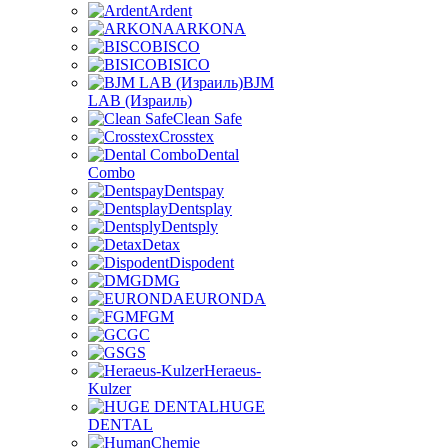
Ardent
ARKONA
BISCO
BISICO
BJM
LAB (Израиль)
Clean Safe
Crosstex
Dental
Combo
Dentspay
Dentsplay
Dentsply
Detax
Dispodent
DMG
EURONDA
FGM
GC
GS
Heraeus-
Kulzer
HUGE
DENTAL