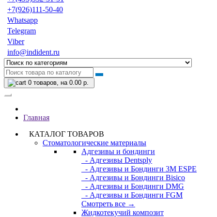
+7(926)111-50-40
Whatsapp
Telegram
Viber
info@indident.ru
0
товаров, на 0.00 р.
Главная
КАТАЛОГ ТОВАРОВ
Стоматологические материалы
Адгезивы и бондинги
- Адгезивы Dentsply
- Адгезивы и Бондинги 3M ESPE
- Адгезивы и Бондинги Bisico
- Адгезивы и Бондинги DMG
- Адгезивы и Бондинги FGM
Смотреть все →
Жидкотекучий композит