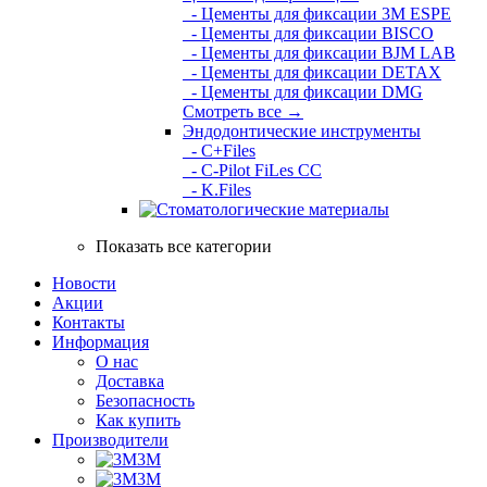
- Цементы для фиксации 3M ESPE
- Цементы для фиксации BISCO
- Цементы для фиксации BJM LAB
- Цементы для фиксации DETAX
- Цементы для фиксации DMG
Смотреть все →
Эндодонтические инструменты
- C+Files
- C-Pilot FiLes CC
- K.Files
Показать все категории
Новости
Акции
Контакты
Информация
О нас
Доставка
Безопасность
Как купить
Производители
3M
3М