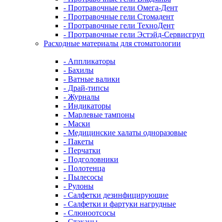
- Протравочные гели Омега-Дент
- Протравочные гели Стомадент
- Протравочные гели ТехноДент
- Протравочные гели Эстэйд-Сервисгруп
Расходные материалы для стоматологии
- Аппликаторы
- Бахилы
- Ватные валики
- Драй-типсы
- Журналы
- Индикаторы
- Марлевые тампоны
- Маски
- Медицинские халаты одноразовые
- Пакеты
- Перчатки
- Подголовники
- Полотенца
- Пылесосы
- Рулоны
- Салфетки дезинфицирующие
- Салфетки и фартуки нагрудные
- Слюноотсосы
- Стаканы