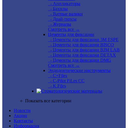
- Аппликаторы
- Бахилы
- Ватные валики
- Драй-типсы
- Журналы
Смотреть все →
Цементы для фиксации
- Цементы для фиксации 3M ESPE
- Цементы для фиксации BISCO
- Цементы для фиксации BJM LAB
- Цементы для фиксации DETAX
- Цементы для фиксации DMG
Смотреть все →
Эндодонтические инструменты
- C+Files
- C-Pilot FiLes CC
- K.Files
Показать все категории
Новости
Акции
Контакты
Информация