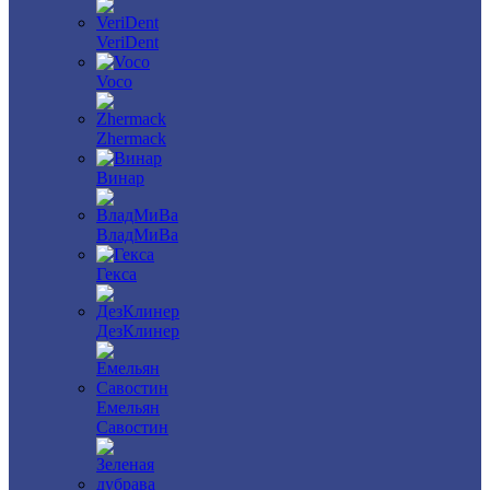
VeriDent
Voco
Zhermack
Винар
ВладМиВа
Гекса
ДезКлинер
Емельян
Савостин