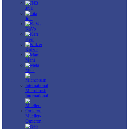
JNB
Jota
KaVo
Kerr
Kulzer
Mani
Meta
Microbrush
International
Mueller-
Omicron