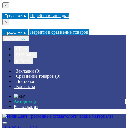
×
Перейти в закладки
Продолжить
×
Перейти в сравнение товаров
Продолжить
Валюта
р.
€ Euro
$ US Dollar
р. Рубль
Закладки (0)
Сравнение товаров (0)
Доставка
Контакты
Авторизация
Регистрация
+7(495)532-31-51