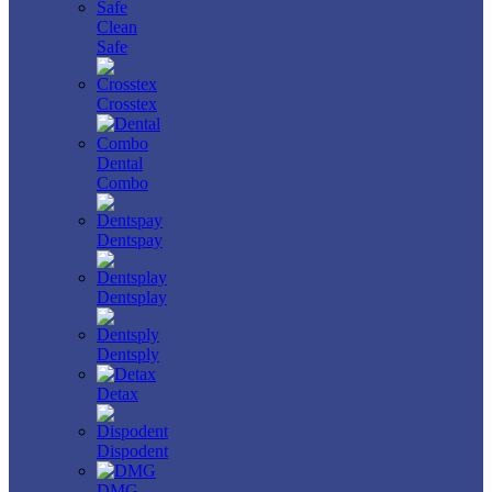
Clean
Safe
Crosstex
Dental
Combo
Dentspay
Dentsplay
Dentsply
Detax
Dispodent
DMG