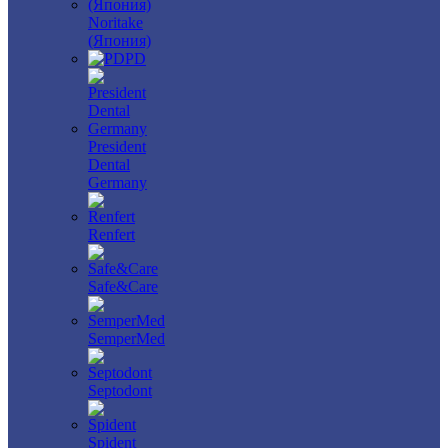
Noritake
(Япония)
PD
President
Dental
Germany
Renfert
Safe&Care
SemperMed
Septodont
Spident