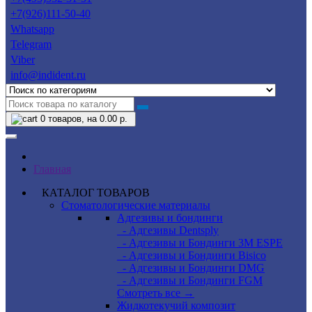
+7(926)111-50-40
Whatsapp
Telegram
Viber
info@indident.ru
0
товаров, на 0.00 р.
Главная
КАТАЛОГ ТОВАРОВ
Стоматологические материалы
Адгезивы и бондинги
- Адгезивы Dentsply
- Адгезивы и Бондинги 3M ESPE
- Адгезивы и Бондинги Bisico
- Адгезивы и Бондинги DMG
- Адгезивы и Бондинги FGM
Смотреть все →
Жидкотекучий композит