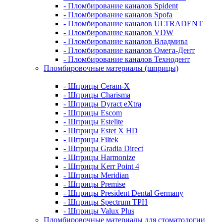
- Пломбирование каналов Spident
- Пломбирование каналов Spofa
- Пломбирование каналов ULTRADENT
- Пломбирование каналов VDW
- Пломбирование каналов Владмива
- Пломбирование каналов Омега-Дент
- Пломбирование каналов Технодент
Пломбировочные материалы (шприцы)
- Шприцы Ceram-X
- Шприцы Charisma
- Шприцы Dyract eXtra
- Шприцы Escom
- Шприцы Estelite
- Шприцы Estet X HD
- Шприцы Filtek
- Шприцы Gradia Direct
- Шприцы Harmonize
- Шприцы Kerr Point 4
- Шприцы Meridian
- Шприцы Premise
- Шприцы President Dental Germany
- Шприцы Spectrum TPH
- Шприцы Valux Plus
Пломбировочные материалы для стоматологии