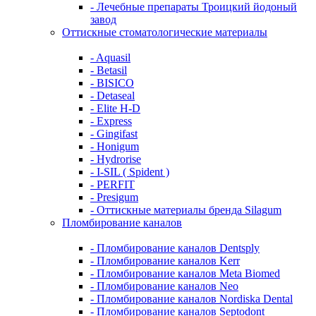
- Лечебные препараты Троицкий йодоный
завод
Оттискные стоматологические материалы
- Aquasil
- Betasil
- BISICO
- Detaseal
- Elite H-D
- Express
- Gingifast
- Honigum
- Hydrorise
- I-SIL ( Spident )
- PERFIT
- Presigum
- Оттискные материалы бренда Silagum
Пломбирование каналов
- Пломбирование каналов Dentsply
- Пломбирование каналов Kerr
- Пломбирование каналов Meta Biomed
- Пломбирование каналов Neo
- Пломбирование каналов Nordiska Dental
- Пломбирование каналов Septodont