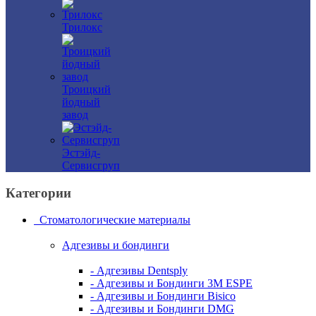
Трилокс
Троицкий
йодный
завод
Эстэйд-
Сервисгруп
Категории
Стоматологические материалы
Адгезивы и бондинги
- Адгезивы Dentsply
- Адгезивы и Бондинги 3M ESPE
- Адгезивы и Бондинги Bisico
- Адгезивы и Бондинги DMG