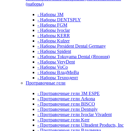
(наборы)
- Наборы 3М
- Наборы DENTSPLY
- Наборы FGM
- Наборы Ivoclar
- Наборы KERR
- Наборы Kulzer
- Наборы President Dental Germany
- Наборы Spident
- Наборы Tokuyama Dental (Япония)
- Наборы VeryDent
- Наборы VoCo
- Наборы ВладМиВа
- Наборы Технодент
Протравочные гели
- Протравочные гели 3М ESPE
- Протравочные гели Arkona
- Протравочные гели BISCO
- Протравочные гели Dentsply
- Протравочные гели Ivoclar Vivadent
- Протравочные гели Kerr
- Протравочные гели Ultradent Products, Inc
- Протравочные гели Владмива