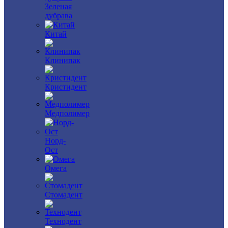
Зеленая
дубрава
Китай
Клинипак
Кристидент
Медполимер
Норд-
Ост
Омега
Стомадент
Технодент