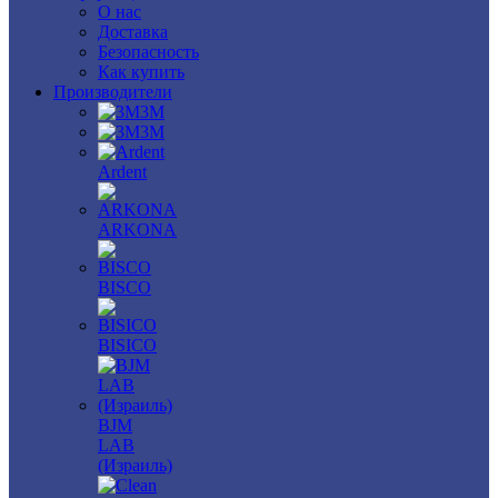
О нас
Доставка
Безопасность
Как купить
Производители
3M
3М
Ardent
ARKONA
BISCO
BISICO
BJM
LAB
(Израиль)