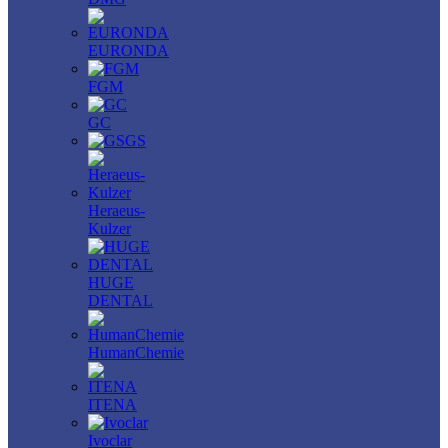
EURONDA
FGM
GC
GS
Heraeus-
Kulzer
HUGE
DENTAL
HumanChemie
ITENA
Ivoclar