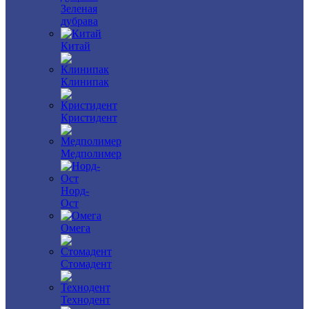
Зеленая
дубрава
Китай
Клинипак
Кристидент
Медполимер
Норд-
Ост
Омега
Стомадент
Технодент