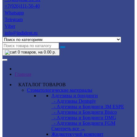
+7(926)111-50-40
Whatsapp
Telegram
Viber
info@indident.ru
0
товаров, на 0.00 р.
Главная
КАТАЛОГ ТОВАРОВ
Стоматологические материалы
Адгезивы и бондинги
- Адгезивы Dentsply
- Адгезивы и Бондинги 3M ESPE
- Адгезивы и Бондинги Bisico
- Адгезивы и Бондинги DMG
- Адгезивы и Бондинги FGM
Смотреть все →
Жидкотекучий композит