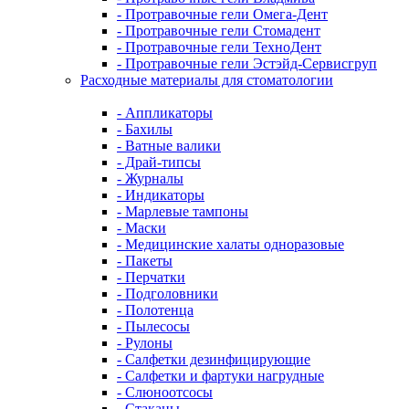
- Протравочные гели Омега-Дент
- Протравочные гели Стомадент
- Протравочные гели ТехноДент
- Протравочные гели Эстэйд-Сервисгруп
Расходные материалы для стоматологии
- Аппликаторы
- Бахилы
- Ватные валики
- Драй-типсы
- Журналы
- Индикаторы
- Марлевые тампоны
- Маски
- Медицинские халаты одноразовые
- Пакеты
- Перчатки
- Подголовники
- Полотенца
- Пылесосы
- Рулоны
- Салфетки дезинфицирующие
- Салфетки и фартуки нагрудные
- Слюноотсосы
- Стаканы