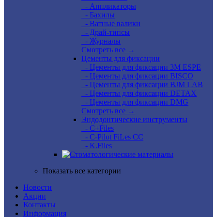
- Аппликаторы
- Бахилы
- Ватные валики
- Драй-типсы
- Журналы
Смотреть все →
Цементы для фиксации
- Цементы для фиксации 3M ESPE
- Цементы для фиксации BISCO
- Цементы для фиксации BJM LAB
- Цементы для фиксации DETAX
- Цементы для фиксации DMG
Смотреть все →
Эндодонтические инструменты
- C+Files
- C-Pilot FiLes CC
- K.Files
Показать все категории
Новости
Акции
Контакты
Информация