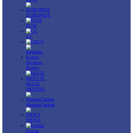
EURONDA
FGM
GC
GS
Heraeus-
Kulzer
HUGE
DENTAL
HumanChemie
ITENA
Ivoclar