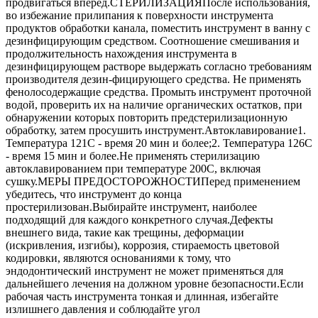
продвигаться вперёд.СТЕРИЛИЗАЦИЯПосле использования,
во избежание прилипания к поверхности инструмента
продуктов обработки канала, поместить инструмент в ванну с
дезинфицирующим средством. Соотношение смешивания и
продолжительность нахождения инструмента в
дезинфицирующем растворе выдержать согласно требованиям
производителя дезин-фицирующего средства. Не применять
фенолосодержащие средства. Промыть инструмент проточной
водой, проверить их на наличие органических остатков, при
обнаружении которых повторить предстерилизационную
обработку, затем просушить инструмент.Автоклавирование1.
Температура 121С - время 20 мин и более;2. Температура 126С
- время 15 мин и более.Не применять стерилизацию
автоклавированием при температуре 200С, включая
сушку.МЕРЫ ПРЕДОСТОРОЖНОСТИПеред применением
убедитесь, что инструмент до конца
простерилизован.Выбирайте инструмент, наиболее
подходящий для каждого конкретного случая.Дефекты
внешнего вида, такие как трещины, деформации
(искривления, изгибы), коррозия, стираемость цветовой
кодировки, являются основаниями к тому, что
эндодонтический инструмент не может применяться для
дальнейшего лечения на должном уровне безопасности.Если
рабочая часть инструмента тонкая и длинная, избегайте
излишнего давления и соблюдайте угол