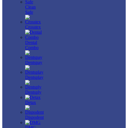
Clean
Safe
Crosstex
Dental
Combo
Dentspay
Dentsplay
Dentsply
Detax
Dispodent
DMG