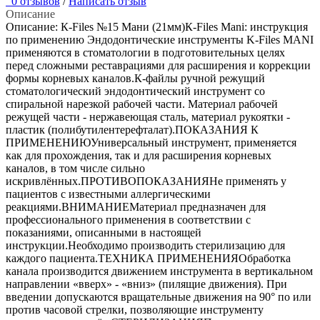
0 отзывов
/
Написать отзыв
Описание
Описание: К-Files №15 Мани (21мм)К-Files Mani: инструкция
по применению Эндодонтические инструменты K-Files MANI
применяются в стоматологии в подготовительных целях
перед сложными реставрациями для расширения и коррекции
формы корневых каналов.К-файлы ручной режущий
стоматологический эндодонтический инструмент со
спиральной нарезкой рабочей части. Материал рабочей
режущей части - нержавеющая сталь, материал рукоятки -
пластик (полибутилентерефталат).ПОКАЗАНИЯ К
ПРИМЕНЕНИЮУниверсальный инструмент, применяется
как для прохождения, так и для расширения корневых
каналов, в том числе сильно
искривлённых.ПРОТИВОПОКАЗАНИЯНе применять у
пациентов с известными аллергическими
реакциями.ВНИМАНИЕМатериал предназначен для
профессионального применения в соответствии с
показаниями, описанными в настоящей
инструкции.Необходимо производить стерилизацию для
каждого пациента.ТЕХНИКА ПРИМЕНЕНИЯОбработка
канала производится движением инструмента в вертикальном
направлении «вверх» - «вниз» (пилящие движения). При
введении допускаются вращательные движения на 90° по или
против часовой стрелки, позволяющие инструменту