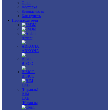
О нас
Доставка
Безопасность
Как купить
Производители
3M
3М
Ardent
ARKONA
BISCO
BISICO
BJM
LAB
(Израиль)