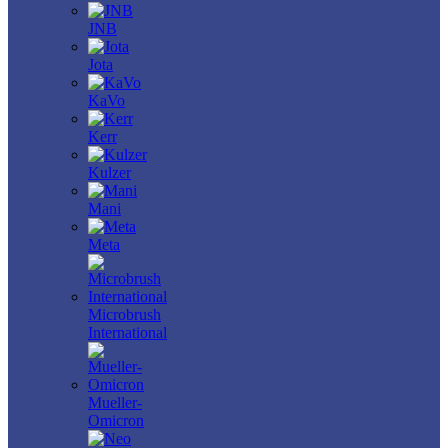
JNB
Jota
KaVo
Kerr
Kulzer
Mani
Meta
Microbrush
International
Mueller-
Omicron