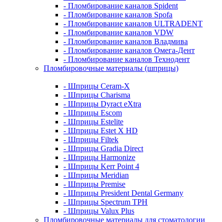
- Пломбирование каналов Spident
- Пломбирование каналов Spofa
- Пломбирование каналов ULTRADENT
- Пломбирование каналов VDW
- Пломбирование каналов Владмива
- Пломбирование каналов Омега-Дент
- Пломбирование каналов Технодент
Пломбировочные материалы (шприцы)
- Шприцы Ceram-X
- Шприцы Charisma
- Шприцы Dyract eXtra
- Шприцы Escom
- Шприцы Estelite
- Шприцы Estet X HD
- Шприцы Filtek
- Шприцы Gradia Direct
- Шприцы Harmonize
- Шприцы Kerr Point 4
- Шприцы Meridian
- Шприцы Premise
- Шприцы President Dental Germany
- Шприцы Spectrum TPH
- Шприцы Valux Plus
Пломбировочные материалы для стоматологии