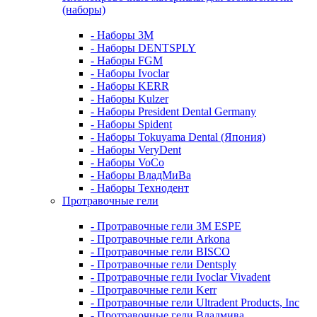
(наборы)
- Наборы 3М
- Наборы DENTSPLY
- Наборы FGM
- Наборы Ivoclar
- Наборы KERR
- Наборы Kulzer
- Наборы President Dental Germany
- Наборы Spident
- Наборы Tokuyama Dental (Япония)
- Наборы VeryDent
- Наборы VoCo
- Наборы ВладМиВа
- Наборы Технодент
Протравочные гели
- Протравочные гели 3М ESPE
- Протравочные гели Arkona
- Протравочные гели BISCO
- Протравочные гели Dentsply
- Протравочные гели Ivoclar Vivadent
- Протравочные гели Kerr
- Протравочные гели Ultradent Products, Inc
- Протравочные гели Владмива