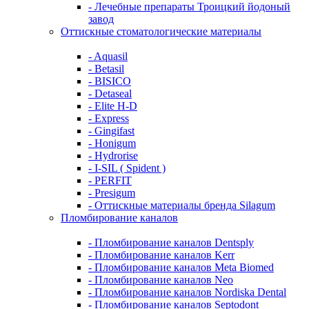
- Лечебные препараты Троицкий йодоный
завод
Оттискные стоматологические материалы
- Aquasil
- Betasil
- BISICO
- Detaseal
- Elite H-D
- Express
- Gingifast
- Honigum
- Hydrorise
- I-SIL ( Spident )
- PERFIT
- Presigum
- Оттискные материалы бренда Silagum
Пломбирование каналов
- Пломбирование каналов Dentsply
- Пломбирование каналов Kerr
- Пломбирование каналов Meta Biomed
- Пломбирование каналов Neo
- Пломбирование каналов Nordiska Dental
- Пломбирование каналов Septodont