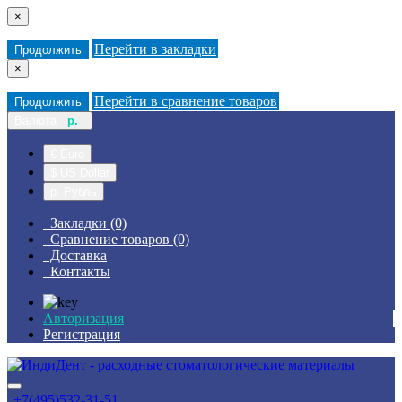
×
Перейти в закладки
Продолжить
×
Перейти в сравнение товаров
Продолжить
Валюта
р.
€ Euro
$ US Dollar
р. Рубль
Закладки (0)
Сравнение товаров (0)
Доставка
Контакты
Авторизация
Регистрация
+7(495)532-31-51