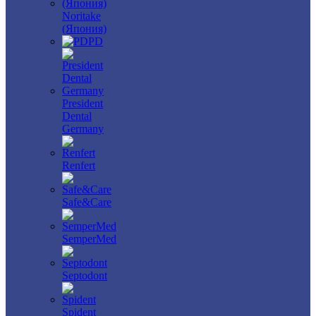
Noritake
(Япония)
PD
President
Dental
Germany
Renfert
Safe&Care
SemperMed
Septodont
Spident