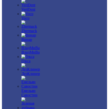
VeriDent
Voco
Zhermack
Винар
ВладМиВа
Гекса
ДезКлинер
Емельян
Савостин