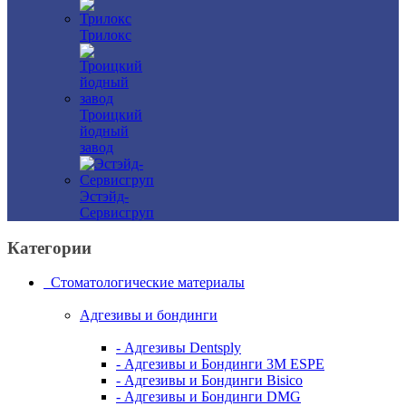
Трилокс
Троицкий
йодный
завод
Эстэйд-
Сервисгруп
Категории
Стоматологические материалы
Адгезивы и бондинги
- Адгезивы Dentsply
- Адгезивы и Бондинги 3M ESPE
- Адгезивы и Бондинги Bisico
- Адгезивы и Бондинги DMG