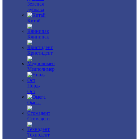
Зеленая
дубрава
Китай
Клинипак
Кристидент
Медполимер
Норд-
Ост
Омега
Стомадент
Технодент