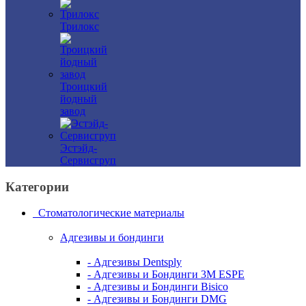
Трилокс
Троицкий
йодный
завод
Эстэйд-
Сервисгруп
Категории
Стоматологические материалы
Адгезивы и бондинги
- Адгезивы Dentsply
- Адгезивы и Бондинги 3M ESPE
- Адгезивы и Бондинги Bisico
- Адгезивы и Бондинги DMG