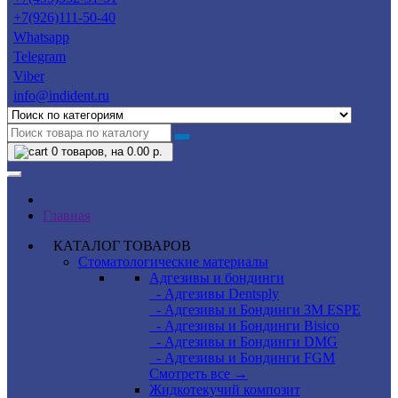
+7(926)111-50-40
Whatsapp
Telegram
Viber
info@indident.ru
0
товаров, на 0.00 р.
Главная
КАТАЛОГ ТОВАРОВ
Стоматологические материалы
Адгезивы и бондинги
- Адгезивы Dentsply
- Адгезивы и Бондинги 3M ESPE
- Адгезивы и Бондинги Bisico
- Адгезивы и Бондинги DMG
- Адгезивы и Бондинги FGM
Смотреть все →
Жидкотекучий композит