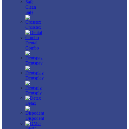
Clean
Safe
Crosstex
Dental
Combo
Dentspay
Dentsplay
Dentsply
Detax
Dispodent
DMG