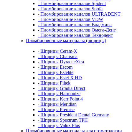
- Пломбирование каналов Spident
- Пломбирование каналов Spofa
- Пломбирование каналов ULTRADENT
- Пломбирование каналов VDW
- Пломбирование каналов Владмива
- Пломбирование каналов Омега-Дент
- Пломбирование каналов Технодент
Пломбировочные материалы (шприцы)
- Шприцы Ceram-X
- Шприцы Charisma
- Шприцы Dyract eXtra
- Шприцы Escom
- Шприцы Estelite
- Шприцы Estet X HD
- Шприцы Filtek
- Шприцы Gradia Direct
- Шприцы Harmonize
- Шприцы Kerr Point 4
- Шприцы Meridian
- Шприцы Premise
- Шприцы President Dental Germany
- Шприцы Spectrum TPH
- Шприцы Valux Plus
Пломбировочные материалы для стоматологии