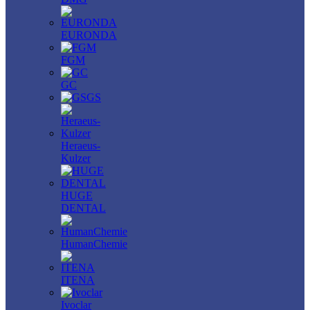
EURONDA
FGM
GC
GS
Heraeus-
Kulzer
HUGE
DENTAL
HumanChemie
ITENA
Ivoclar