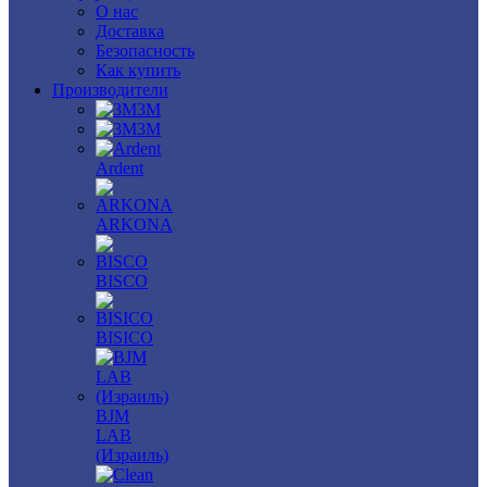
О нас
Доставка
Безопасность
Как купить
Производители
3M
3М
Ardent
ARKONA
BISCO
BISICO
BJM
LAB
(Израиль)