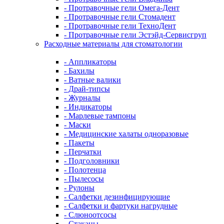
- Протравочные гели Омега-Дент
- Протравочные гели Стомадент
- Протравочные гели ТехноДент
- Протравочные гели Эстэйд-Сервисгруп
Расходные материалы для стоматологии
- Аппликаторы
- Бахилы
- Ватные валики
- Драй-типсы
- Журналы
- Индикаторы
- Марлевые тампоны
- Маски
- Медицинские халаты одноразовые
- Пакеты
- Перчатки
- Подголовники
- Полотенца
- Пылесосы
- Рулоны
- Салфетки дезинфицирующие
- Салфетки и фартуки нагрудные
- Слюноотсосы
- Стаканы