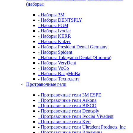
(наборы)
- Наборы 3М
- Наборы DENTSPLY
- Наборы FGM
- Наборы Ivoclar
- Наборы KERR
- Наборы Kulzer
- Наборы President Dental Germany
- Наборы Spident
- Наборы Tokuyama Dental (Япония)
- Наборы VeryDent
- Наборы VoCo
- Наборы ВладМиВа
- Наборы Технодент
Протравочные гели
- Протравочные гели 3М ESPE
- Протравочные гели Arkona
- Протравочные гели BISCO
- Протравочные гели Dentsply
- Протравочные гели Ivoclar Vivadent
- Протравочные гели Kerr
- Протравочные гели Ultradent Products, Inc
- Протравочные гели Владмива