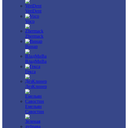
VeriDent
Voco
Zhermack
Винар
ВладМиВа
Гекса
ДезКлинер
Емельян
Савостин