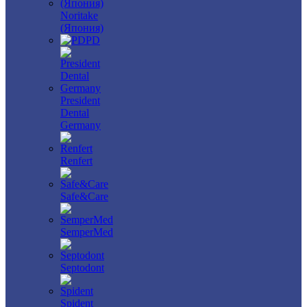
Noritake
(Япония)
PD
President
Dental
Germany
Renfert
Safe&Care
SemperMed
Septodont
Spident