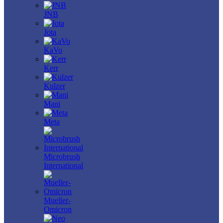
JNB
Jota
KaVo
Kerr
Kulzer
Mani
Meta
Microbrush
International
Mueller-
Omicron