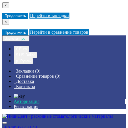
×
Перейти в закладки
Продолжить
×
Перейти в сравнение товаров
Продолжить
Валюта
р.
€ Euro
$ US Dollar
р. Рубль
Закладки (0)
Сравнение товаров (0)
Доставка
Контакты
Авторизация
Регистрация
+7(495)532-31-51