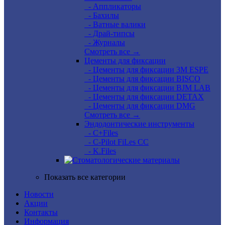
- Аппликаторы
- Бахилы
- Ватные валики
- Драй-типсы
- Журналы
Смотреть все →
Цементы для фиксации
- Цементы для фиксации 3M ESPE
- Цементы для фиксации BISCO
- Цементы для фиксации BJM LAB
- Цементы для фиксации DETAX
- Цементы для фиксации DMG
Смотреть все →
Эндодонтические инструменты
- C+Files
- C-Pilot FiLes CC
- K.Files
Показать все категории
Новости
Акции
Контакты
Информация