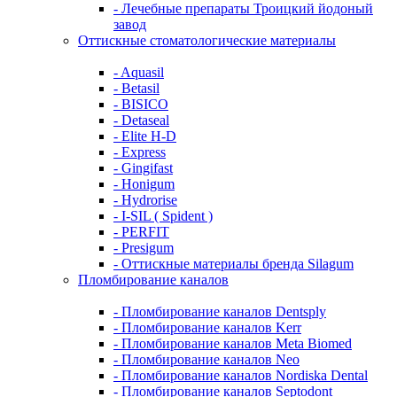
- Лечебные препараты Троицкий йодоный
завод
Оттискные стоматологические материалы
- Aquasil
- Betasil
- BISICO
- Detaseal
- Elite H-D
- Express
- Gingifast
- Honigum
- Hydrorise
- I-SIL ( Spident )
- PERFIT
- Presigum
- Оттискные материалы бренда Silagum
Пломбирование каналов
- Пломбирование каналов Dentsply
- Пломбирование каналов Kerr
- Пломбирование каналов Meta Biomed
- Пломбирование каналов Neo
- Пломбирование каналов Nordiska Dental
- Пломбирование каналов Septodont