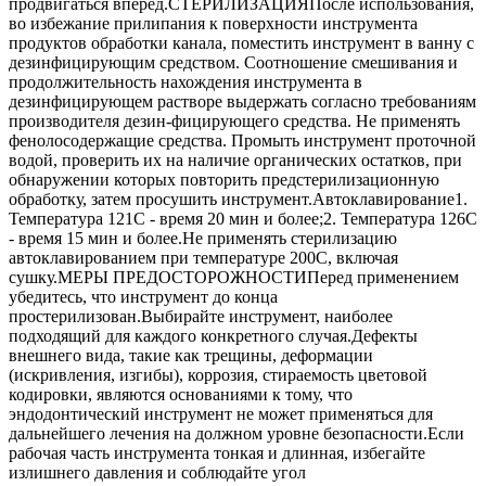
продвигаться вперёд.СТЕРИЛИЗАЦИЯПосле использования,
во избежание прилипания к поверхности инструмента
продуктов обработки канала, поместить инструмент в ванну с
дезинфицирующим средством. Соотношение смешивания и
продолжительность нахождения инструмента в
дезинфицирующем растворе выдержать согласно требованиям
производителя дезин-фицирующего средства. Не применять
фенолосодержащие средства. Промыть инструмент проточной
водой, проверить их на наличие органических остатков, при
обнаружении которых повторить предстерилизационную
обработку, затем просушить инструмент.Автоклавирование1.
Температура 121С - время 20 мин и более;2. Температура 126С
- время 15 мин и более.Не применять стерилизацию
автоклавированием при температуре 200С, включая
сушку.МЕРЫ ПРЕДОСТОРОЖНОСТИПеред применением
убедитесь, что инструмент до конца
простерилизован.Выбирайте инструмент, наиболее
подходящий для каждого конкретного случая.Дефекты
внешнего вида, такие как трещины, деформации
(искривления, изгибы), коррозия, стираемость цветовой
кодировки, являются основаниями к тому, что
эндодонтический инструмент не может применяться для
дальнейшего лечения на должном уровне безопасности.Если
рабочая часть инструмента тонкая и длинная, избегайте
излишнего давления и соблюдайте угол