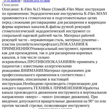
0 отзывов
/
Написать отзыв
Описание
Описание: К-Files №15 Мани (31мм)К-Files Mani: инструкция
по применению Эндодонтические инструменты K-Files MANI
применяются в стоматологии в подготовительных целях
перед сложными реставрациями для расширения и коррекции
формы корневых каналов.К-файлы ручной режущий
стоматологический эндодонтический инструмент со
спиральной нарезкой рабочей части. Материал рабочей
режущей части - нержавеющая сталь, материал рукоятки -
пластик (полибутилентерефталат).ПОКАЗАНИЯ К
ПРИМЕНЕНИЮУниверсальный инструмент, применяется
как для прохождения, так и для расширения корневых
каналов, в том числе сильно
искривлённых.ПРОТИВОПОКАЗАНИЯНе применять у
пациентов с известными аллергическими
реакциями.ВНИМАНИЕМатериал предназначен для
профессионального применения в соответствии с
показаниями, описанными в настоящей
инструкции.Необходимо производить стерилизацию для
каждого пациента.ТЕХНИКА ПРИМЕНЕНИЯОбработка
канала производится движением инструмента в вертикальном
направлении «вверх» - «вниз» (пилящие движения). При
введении допускаются вращательные движения на 90° по или
против часовой стрелки, позволяющие инструменту