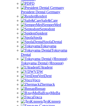
PD
President Dental Germany
Renfert
Safe&Care
SemperMed
Septodont
Spident
Spofa
SpofaDental
Tokuyama
Tokuyama
Dental
Tokuyama Dental (Япония)
Ultradent
VDW
VeriDent
Voco
Zhermack
Винар
ВладМиВа
Гекса
ДезКлинер