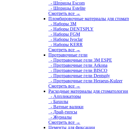
- Шприцы Escom
- Шприцы Estelite
Смотреть все →
Пломбировочные материалы для стомат
- Наборы 3М
- Наборы DENTSPLY
- Наборы FGM
- Наборы Ivoclar
- Наборы KERR
Смотреть все →
Протравочные гели
- Протравочные гели 3М ESPE
- Протравочные гели Arkona
- Протравочные гели BISCO
- Протравочные гели Dentsply
- Протравочные гели Heraeus-Kulzer
Смотреть все →
Расходные материалы для стоматологии
- Аппликаторы
- Бахилы
- Ватные валики
- Драй-типсы
- Журналы
Смотреть все →
Цементы для фиксации