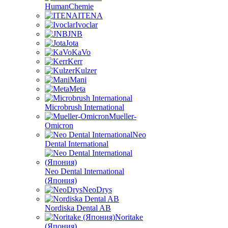
HumanChemie
ITENA
Ivoclar
JNB
Jota
KaVo
Kerr
Kulzer
Mani
Meta
Microbrush International
Mueller-
Omicron
Neo
Dental International
Neo Dental International
(Япония)
NeoDrys
Nordiska Dental AB
Noritake
(Япония)