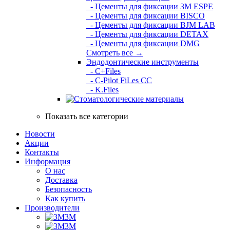
- Цементы для фиксации 3M ESPE
- Цементы для фиксации BISCO
- Цементы для фиксации BJM LAB
- Цементы для фиксации DETAX
- Цементы для фиксации DMG
Смотреть все →
Эндодонтические инструменты
- C+Files
- C-Pilot FiLes CC
- K.Files
Показать все категории
Новости
Акции
Контакты
Информация
О нас
Доставка
Безопасность
Как купить
Производители
3M
3М