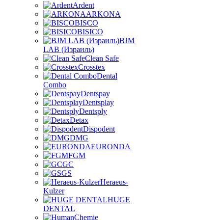
Ardent
ARKONA
BISCO
BISICO
BJM
LAB (Израиль)
Clean Safe
Crosstex
Dental
Combo
Dentspay
Dentsplay
Dentsply
Detax
Dispodent
DMG
EURONDA
FGM
GC
GS
Heraeus-
Kulzer
HUGE
DENTAL