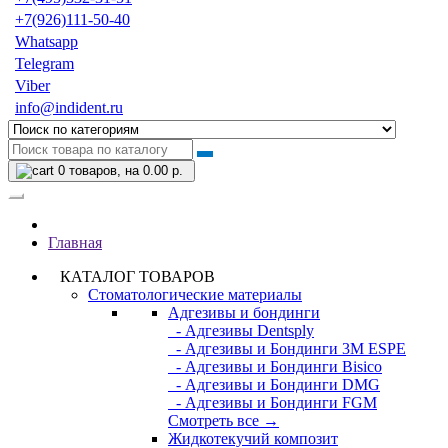
+7(926)111-50-40
Whatsapp
Telegram
Viber
info@indident.ru
0
товаров, на 0.00 р.
Главная
КАТАЛОГ ТОВАРОВ
Стоматологические материалы
Адгезивы и бондинги
- Адгезивы Dentsply
- Адгезивы и Бондинги 3M ESPE
- Адгезивы и Бондинги Bisico
- Адгезивы и Бондинги DMG
- Адгезивы и Бондинги FGM
Смотреть все →
Жидкотекучий композит