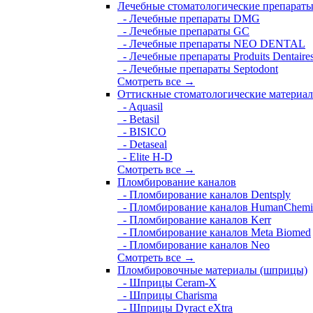
Лечебные стоматологические препарат
- Лечебные препараты DMG
- Лечебные препараты GC
- Лечебные препараты NEO DENTAL
- Лечебные препараты Produits Dentaire
- Лечебные препараты Septodont
Смотреть все →
Оттискные стоматологические материа
- Aquasil
- Betasil
- BISICO
- Detaseal
- Elite H-D
Смотреть все →
Пломбирование каналов
- Пломбирование каналов Dentsply
- Пломбирование каналов HumanChemi
- Пломбирование каналов Kerr
- Пломбирование каналов Meta Biomed
- Пломбирование каналов Neo
Смотреть все →
Пломбировочные материалы (шприцы)
- Шприцы Ceram-X
- Шприцы Charisma
- Шприцы Dyract eXtra