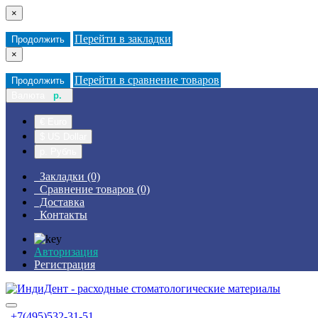
×
Перейти в закладки
Продолжить
×
Перейти в сравнение товаров
Продолжить
Валюта
р.
€ Euro
$ US Dollar
р. Рубль
Закладки (0)
Сравнение товаров (0)
Доставка
Контакты
Авторизация
Регистрация
+7(495)532-31-51