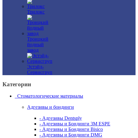
Трилокс
Троицкий
йодный
завод
Эстэйд-
Сервисгруп
Категории
Стоматологические материалы
Адгезивы и бондинги
- Адгезивы Dentsply
- Адгезивы и Бондинги 3M ESPE
- Адгезивы и Бондинги Bisico
- Адгезивы и Бондинги DMG