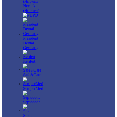
Noritake
(Япония)
PD
President
Dental
Germany
Renfert
Safe&Care
SemperMed
Septodont
Spident