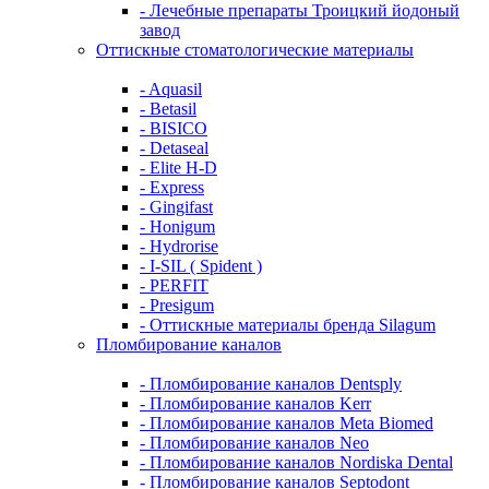
- Лечебные препараты Троицкий йодоный
завод
Оттискные стоматологические материалы
- Aquasil
- Betasil
- BISICO
- Detaseal
- Elite H-D
- Express
- Gingifast
- Honigum
- Hydrorise
- I-SIL ( Spident )
- PERFIT
- Presigum
- Оттискные материалы бренда Silagum
Пломбирование каналов
- Пломбирование каналов Dentsply
- Пломбирование каналов Kerr
- Пломбирование каналов Meta Biomed
- Пломбирование каналов Neo
- Пломбирование каналов Nordiska Dental
- Пломбирование каналов Septodont