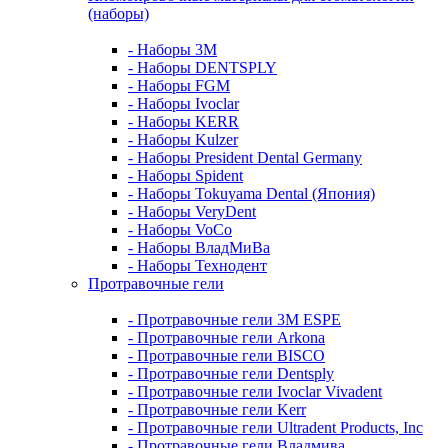
(наборы)
- Наборы 3М
- Наборы DENTSPLY
- Наборы FGM
- Наборы Ivoclar
- Наборы KERR
- Наборы Kulzer
- Наборы President Dental Germany
- Наборы Spident
- Наборы Tokuyama Dental (Япония)
- Наборы VeryDent
- Наборы VoCo
- Наборы ВладМиВа
- Наборы Технодент
Протравочные гели
- Протравочные гели 3М ESPE
- Протравочные гели Arkona
- Протравочные гели BISCO
- Протравочные гели Dentsply
- Протравочные гели Ivoclar Vivadent
- Протравочные гели Kerr
- Протравочные гели Ultradent Products, Inc
- Протравочные гели Владмива