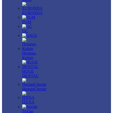
EURONDA
FGM
GC
GS
Heraeus-
Kulzer
HUGE
DENTAL
HumanChemie
ITENA
Ivoclar