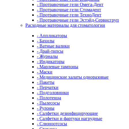
- Протравочные гели Омега-Дент
- Протравочные гели Стомадент
- Протравочные гели ТехноДент
- Протравочные гели Эстэйд-Сервисгруп
Расходные материалы для стоматологии
- Аппликаторы
- Бахилы
- Ватные валики
- Драй-типсы
- Журналы
- Индикаторы
- Марлевые тампоны
- Маски
- Медицинские халаты одноразовые
- Пакеты
- Перчатки
- Подголовники
- Полотенца
- Пылесосы
- Рулоны
- Салфетки дезинфицирующие
- Салфетки и фартуки нагрудные
- Слюноотсосы
- Стаканы