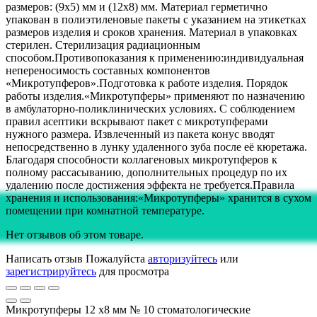
размеров: (9x5) мм и (12x8) мм. Материал герметично
упакован в полиэтиленовые пакеты с указанием на этикетках
размеров изделия и сроков хранения. Материал в упаковках
стерилен. Стерилизация радиационным
способом.Противопоказания к применению:индивидуальная
непереносимость составных компонентов
«Микротупферов».Подготовка к работе изделия. Порядок
работы изделия.«Микротупферы» применяют по назначению
в амбулаторно-поликлинических условиях. С соблюдением
правил асептики вскрывают пакет с микротупферами
нужного размера. Извлеченный из пакета конус вводят
непосредственно в лунку удаленного зуба после её кюретажа.
Благодаря способности коллагеновых микротупферов к
полному рассасыванию, дополнительных процедур по их
удалению после достижения эффекта не требуется.Правила
хранения и использования:«Микротупферы» хранится в сухом
помещении при комнатной температуре.
Нет отзывов об этом товаре.
Написать отзыв
Пожалуйста
авторизуйтесь
или
зарегистрируйтесь
для просмотра
Микротупферы 12 х8 мм № 10 стоматологические