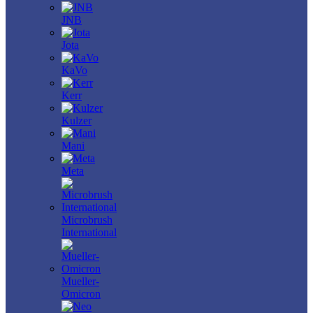
JNB
Jota
KaVo
Kerr
Kulzer
Mani
Meta
Microbrush
International
Mueller-
Omicron