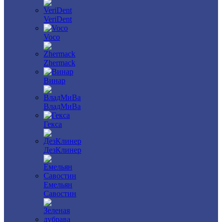
VeriDent
Voco
Zhermack
Винар
ВладМиВа
Гекса
ДезКлинер
Емельян
Савостин