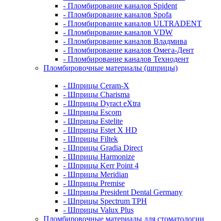
- Пломбирование каналов Spident
- Пломбирование каналов Spofa
- Пломбирование каналов ULTRADENT
- Пломбирование каналов VDW
- Пломбирование каналов Владмива
- Пломбирование каналов Омега-Дент
- Пломбирование каналов Технодент
Пломбировочные материалы (шприцы)
- Шприцы Ceram-X
- Шприцы Charisma
- Шприцы Dyract eXtra
- Шприцы Escom
- Шприцы Estelite
- Шприцы Estet X HD
- Шприцы Filtek
- Шприцы Gradia Direct
- Шприцы Harmonize
- Шприцы Kerr Point 4
- Шприцы Meridian
- Шприцы Premise
- Шприцы President Dental Germany
- Шприцы Spectrum TPH
- Шприцы Valux Plus
Пломбировочные материалы для стоматологии