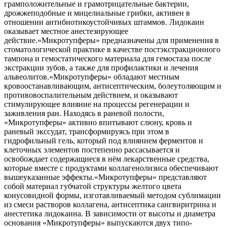
грамположительные и грамотрицательные бактерии,
дрожжеподобные и мицелиальные грибки, активен в
отношении антибиотикоустойчивых штаммов. Лидокаин
оказывает местное анестезирующее
действие.«Микротупферы» предназначены для применения в
стоматологической практике в качестве постэкстракционного
тампона и гемостатического материала для гемостаза после
экстракции зубов, а также для профилактики и лечения
альвеолитов.«Микротупферы» обладают местным
кровоостанавливающим, антисептическим, болеутоляющим и
противовоспалительным действием, и оказывают
стимулирующее влияние на процессы регенерации и
заживления ран. Находясь в раневой полости,
«Микротупферы» активно впитывают слюну, кровь и
раневый экссудат, трансформируясь при этом в
гидрофильный гель, который под влиянием ферментов и
клеточных элементов постепенно рассасывается и
освобождает содержащиеся в нём лекарственные средства,
которые вместе с продуктами коллагенолизиса обеспечивают
вышеуказанные эффекты.«Микротупферы» представляют
собой материал губчатой структуры желтого цвета
конусовидной формы, изготавливаемый методом сублимации
из смеси растворов коллагена, антисептика сангвиритрина и
анестетика лидокаина. В зависимости от высоты и диаметра
основания «Микротупферы» выпускаются двух типо-