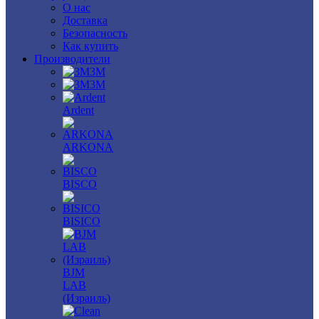
О нас
Доставка
Безопасность
Как купить
Производители
3M
3М
Ardent
ARKONA
BISCO
BISICO
BJM
LAB
(Израиль)