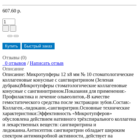
607.60 р.
Купить
Быстрый заказ
Отзывы (0)
0 отзывов
/
Написать отзыв
Описание
Описание: Микротупферы 12 х8 мм № 10 стоматологические
коллагеновые конусные с сангвиритрином (Зеленая
дубрава)Микротупферы стоматологические коллагеновые
конусные с сангвинитрином.Показания для применения:-
Профилактика и лечение ольвеолитов,-В качестве
гемостатического средства после экстракции зубов.Состав:-
Коллаген,-лидокаин,-сангвиритрин.Основные технические
характеристики:Эффективность «Микротупферов»
обусловлена действием нативного трёхспирального коллагена
и лекарственных веществ: сангвиритрина и
лидокаина.Антисептик сангвиритрин обладает широким
спектром антимикробной активности, действует на