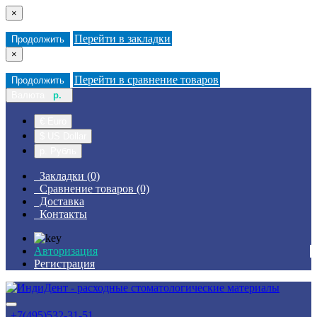
×
Перейти в закладки
Продолжить
×
Перейти в сравнение товаров
Продолжить
Валюта
р.
€ Euro
$ US Dollar
р. Рубль
Закладки (0)
Сравнение товаров (0)
Доставка
Контакты
Авторизация
Регистрация
+7(495)532-31-51