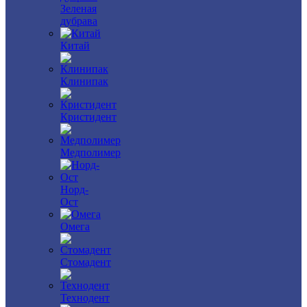
Зеленая
дубрава
Китай
Клинипак
Кристидент
Медполимер
Норд-
Ост
Омега
Стомадент
Технодент