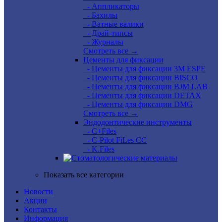
- Аппликаторы
- Бахилы
- Ватные валики
- Драй-типсы
- Журналы
Смотреть все →
Цементы для фиксации
- Цементы для фиксации 3M ESPE
- Цементы для фиксации BISCO
- Цементы для фиксации BJM LAB
- Цементы для фиксации DETAX
- Цементы для фиксации DMG
Смотреть все →
Эндодонтические инструменты
- C+Files
- C-Pilot FiLes CC
- K.Files
Показать все категории
Новости
Акции
Контакты
Информация