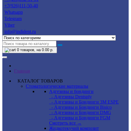
+7(926)111-50-40
Whatsapp
Telegram
Viber
info@indident.ru
0
товаров, на 0.00 р.
Главная
КАТАЛОГ ТОВАРОВ
Стоматологические материалы
Адгезивы и бондинги
- Адгезивы Dentsply
- Адгезивы и Бондинги 3M ESPE
- Адгезивы и Бондинги Bisico
- Адгезивы и Бондинги DMG
- Адгезивы и Бондинги FGM
Смотреть все →
Жидкотекучий композит