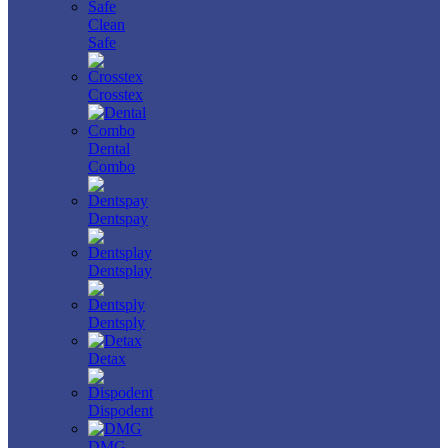
Clean
Safe
Crosstex
Dental
Combo
Dentspay
Dentsplay
Dentsply
Detax
Dispodent
DMG