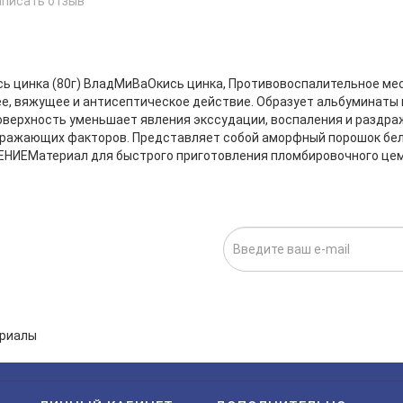
аписать отзыв
е
сь цинка (80г) ВладМиВаОкись цинка, Противовоспалительное м
, вяжущее и антисептическое действие. Образует альбуминаты и
верхность уменьшает явления экссудации, воспаления и раздраж
ражающих факторов. Представляет собой аморфный порошок бело
НИЕМатериал для быстрого приготовления пломбировочного цем
ИСКА НА НОВОСТИ:
исаться», я даю cогласие на
обработку персональных данных.