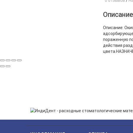
0 отзывов
/
Н
Описани
Описание: Оки
адсорбирующее
пораженную по
действия разд
цвета.НАЗНАЧЕ
ПОДП
Нажимая на кнопку «Подп