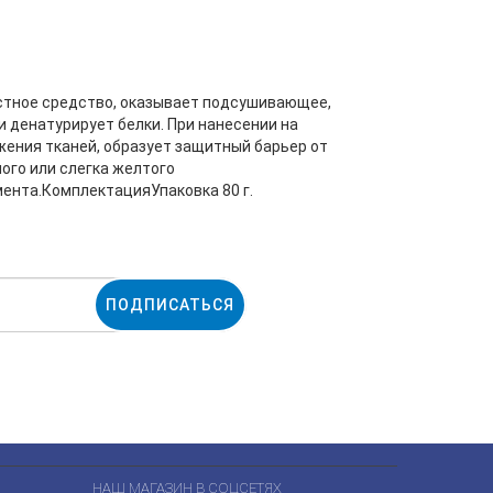
естное средство, оказывает подсушивающее,
 денатурирует белки. При нанесении на
ения тканей, образует защитный барьер от
го или слегка желтого
ента.КомплектацияУпаковка 80 г.
ПОДПИСАТЬСЯ
НАШ МАГАЗИН В СОЦСЕТЯХ