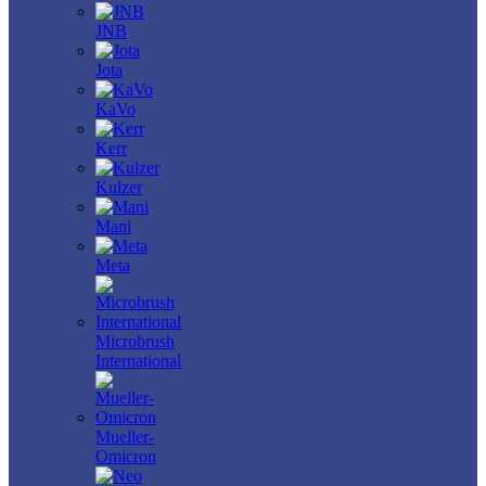
JNB
Jota
KaVo
Kerr
Kulzer
Mani
Meta
Microbrush
International
Mueller-
Omicron