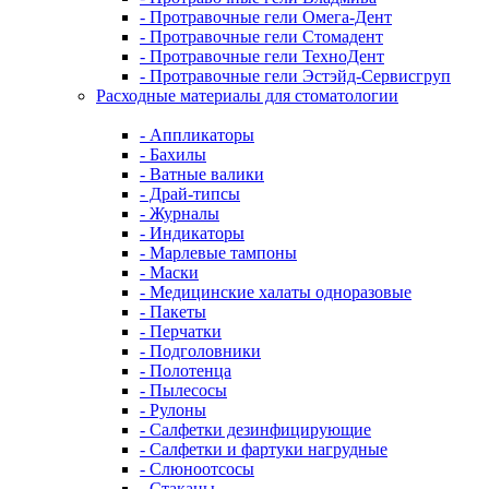
- Протравочные гели Омега-Дент
- Протравочные гели Стомадент
- Протравочные гели ТехноДент
- Протравочные гели Эстэйд-Сервисгруп
Расходные материалы для стоматологии
- Аппликаторы
- Бахилы
- Ватные валики
- Драй-типсы
- Журналы
- Индикаторы
- Марлевые тампоны
- Маски
- Медицинские халаты одноразовые
- Пакеты
- Перчатки
- Подголовники
- Полотенца
- Пылесосы
- Рулоны
- Салфетки дезинфицирующие
- Салфетки и фартуки нагрудные
- Слюноотсосы
- Стаканы