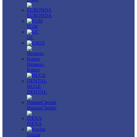
EURONDA
FGM
GC
GS
Heraeus-
Kulzer
HUGE
DENTAL
HumanChemie
ITENA
Ivoclar