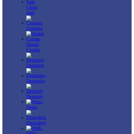
Clean
Safe
Crosstex
Dental
Combo
Dentspay
Dentsplay
Dentsply
Detax
Dispodent
DMG