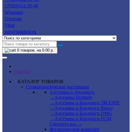
+7(926)111-50-40
Whatsapp
Telegram
Viber
info@indident.ru
0
товаров, на 0.00 р.
Главная
КАТАЛОГ ТОВАРОВ
Стоматологические материалы
Адгезивы и бондинги
- Адгезивы Dentsply
- Адгезивы и Бондинги 3M ESPE
- Адгезивы и Бондинги Bisico
- Адгезивы и Бондинги DMG
- Адгезивы и Бондинги FGM
Смотреть все →
Жидкотекучий композит