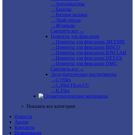
- Аппликаторы
- Бахилы
- Ватные валики
- Драй-типсы
- Журналы
Смотреть все →
Цементы для фиксации
- Цементы для фиксации 3M ESPE
- Цементы для фиксации BISCO
- Цементы для фиксации BJM LAB
- Цементы для фиксации DETAX
- Цементы для фиксации DMG
Смотреть все →
Эндодонтические инструменты
- C+Files
- C-Pilot FiLes CC
- K.Files
Показать все категории
Новости
Акции
Контакты
Информация