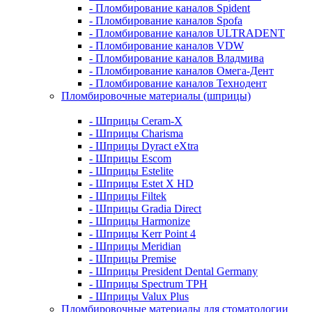
- Пломбирование каналов Spident
- Пломбирование каналов Spofa
- Пломбирование каналов ULTRADENT
- Пломбирование каналов VDW
- Пломбирование каналов Владмива
- Пломбирование каналов Омега-Дент
- Пломбирование каналов Технодент
Пломбировочные материалы (шприцы)
- Шприцы Ceram-X
- Шприцы Charisma
- Шприцы Dyract eXtra
- Шприцы Escom
- Шприцы Estelite
- Шприцы Estet X HD
- Шприцы Filtek
- Шприцы Gradia Direct
- Шприцы Harmonize
- Шприцы Kerr Point 4
- Шприцы Meridian
- Шприцы Premise
- Шприцы President Dental Germany
- Шприцы Spectrum TPH
- Шприцы Valux Plus
Пломбировочные материалы для стоматологии