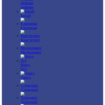
Зеленая
дубрава
Китай
Клинипак
Кристидент
Медполимер
Норд-
Ост
Омега
Стомадент
Технодент