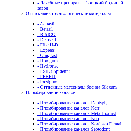
- Лечебные препараты Троицкий йодоный
завод
Оттискные стоматологические материалы
- Aquasil
- Betasil
- BISICO
- Detaseal
- Elite H-D
- Express
- Gingifast
- Honigum
- Hydrorise
- I-SIL ( Spident )
- PERFIT
- Presigum
- Оттискные материалы бренда Silagum
Пломбирование каналов
- Пломбирование каналов Dentsply
- Пломбирование каналов Kerr
- Пломбирование каналов Meta Biomed
- Пломбирование каналов Neo
- Пломбирование каналов Nordiska Dental
- Пломбирование каналов Septodont