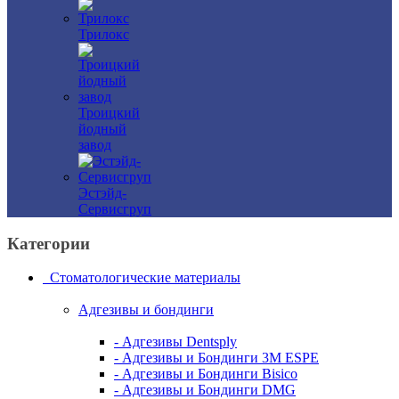
Трилокс
Троицкий
йодный
завод
Эстэйд-
Сервисгруп
Категории
Стоматологические материалы
Адгезивы и бондинги
- Адгезивы Dentsply
- Адгезивы и Бондинги 3M ESPE
- Адгезивы и Бондинги Bisico
- Адгезивы и Бондинги DMG