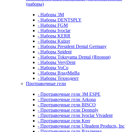
(наборы)
- Наборы 3М
- Наборы DENTSPLY
- Наборы FGM
- Наборы Ivoclar
- Наборы KERR
- Наборы Kulzer
- Наборы President Dental Germany
- Наборы Spident
- Наборы Tokuyama Dental (Япония)
- Наборы VeryDent
- Наборы VoCo
- Наборы ВладМиВа
- Наборы Технодент
Протравочные гели
- Протравочные гели 3М ESPE
- Протравочные гели Arkona
- Протравочные гели BISCO
- Протравочные гели Dentsply
- Протравочные гели Ivoclar Vivadent
- Протравочные гели Kerr
- Протравочные гели Ultradent Products, Inc
- Протравочные гели Владмива