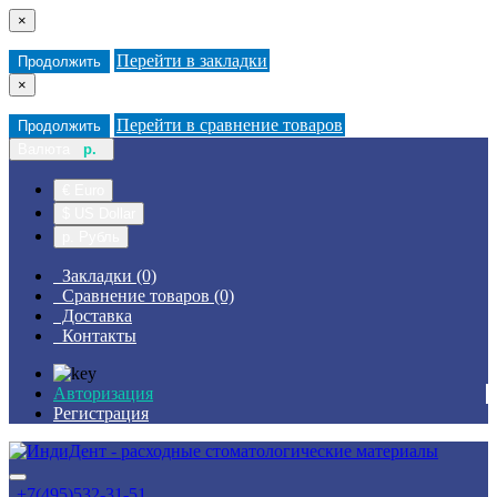
×
Перейти в закладки
Продолжить
×
Перейти в сравнение товаров
Продолжить
Валюта
р.
€ Euro
$ US Dollar
р. Рубль
Закладки (0)
Сравнение товаров (0)
Доставка
Контакты
Авторизация
Регистрация
+7(495)532-31-51