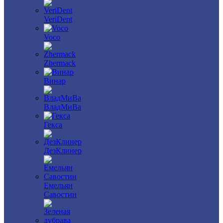
VeriDent
Voco
Zhermack
Винар
ВладМиВа
Гекса
ДезКлинер
Емельян
Савостин