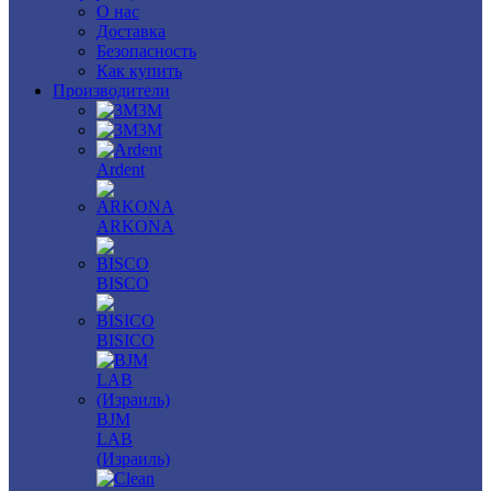
О нас
Доставка
Безопасность
Как купить
Производители
3M
3М
Ardent
ARKONA
BISCO
BISICO
BJM
LAB
(Израиль)