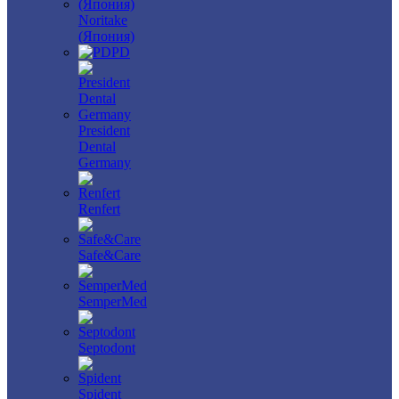
Noritake
(Япония)
PD
President
Dental
Germany
Renfert
Safe&Care
SemperMed
Septodont
Spident