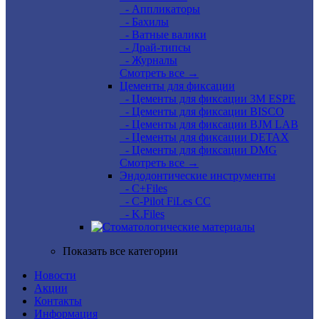
- Аппликаторы
- Бахилы
- Ватные валики
- Драй-типсы
- Журналы
Смотреть все →
Цементы для фиксации
- Цементы для фиксации 3M ESPE
- Цементы для фиксации BISCO
- Цементы для фиксации BJM LAB
- Цементы для фиксации DETAX
- Цементы для фиксации DMG
Смотреть все →
Эндодонтические инструменты
- C+Files
- C-Pilot FiLes CC
- K.Files
Показать все категории
Новости
Акции
Контакты
Информация