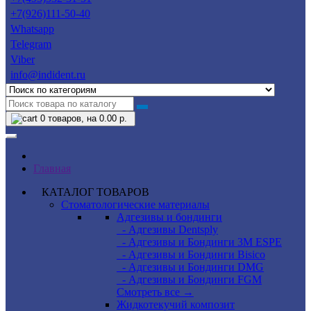
+7(926)111-50-40
Whatsapp
Telegram
Viber
info@indident.ru
0
товаров, на 0.00 р.
Главная
КАТАЛОГ ТОВАРОВ
Стоматологические материалы
Адгезивы и бондинги
- Адгезивы Dentsply
- Адгезивы и Бондинги 3M ESPE
- Адгезивы и Бондинги Bisico
- Адгезивы и Бондинги DMG
- Адгезивы и Бондинги FGM
Смотреть все →
Жидкотекучий композит