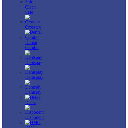
Clean
Safe
Crosstex
Dental
Combo
Dentspay
Dentsplay
Dentsply
Detax
Dispodent
DMG