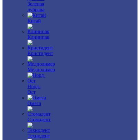
Зеленая
дубрава
Китай
Клинипак
Кристидент
Медполимер
Норд-
Ост
Омега
Стомадент
Технодент