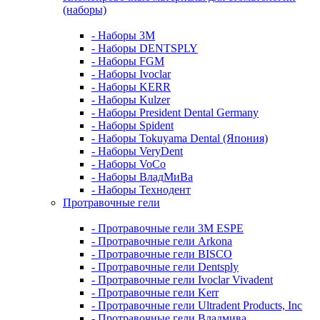
(наборы)
- Наборы 3М
- Наборы DENTSPLY
- Наборы FGM
- Наборы Ivoclar
- Наборы KERR
- Наборы Kulzer
- Наборы President Dental Germany
- Наборы Spident
- Наборы Tokuyama Dental (Япония)
- Наборы VeryDent
- Наборы VoCo
- Наборы ВладМиВа
- Наборы Технодент
Протравочные гели
- Протравочные гели 3М ESPE
- Протравочные гели Arkona
- Протравочные гели BISCO
- Протравочные гели Dentsply
- Протравочные гели Ivoclar Vivadent
- Протравочные гели Kerr
- Протравочные гели Ultradent Products, Inc
- Протравочные гели Владмива