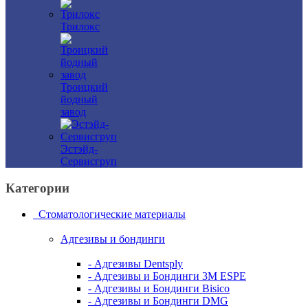
Трилокс
Троицкий
йодный
завод
Эстэйд-
Сервисгруп
Категории
Стоматологические материалы
Адгезивы и бондинги
- Адгезивы Dentsply
- Адгезивы и Бондинги 3M ESPE
- Адгезивы и Бондинги Bisico
- Адгезивы и Бондинги DMG