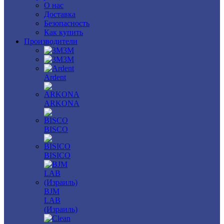
О нас
Доставка
Безопасность
Как купить
Производители
3M
3М
Ardent
ARKONA
BISCO
BISICO
BJM
LAB
(Израиль)