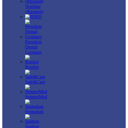
Noritake
(Япония)
PD
President
Dental
Germany
Renfert
Safe&Care
SemperMed
Septodont
Spident