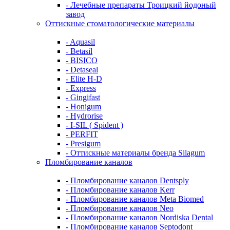
- Лечебные препараты Троицкий йодоный
завод
Оттискные стоматологические материалы
- Aquasil
- Betasil
- BISICO
- Detaseal
- Elite H-D
- Express
- Gingifast
- Honigum
- Hydrorise
- I-SIL ( Spident )
- PERFIT
- Presigum
- Оттискные материалы бренда Silagum
Пломбирование каналов
- Пломбирование каналов Dentsply
- Пломбирование каналов Kerr
- Пломбирование каналов Meta Biomed
- Пломбирование каналов Neo
- Пломбирование каналов Nordiska Dental
- Пломбирование каналов Septodont