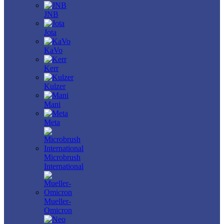
JNB
Jota
KaVo
Kerr
Kulzer
Mani
Meta
Microbrush
International
Mueller-
Omicron