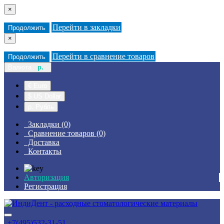
×
Перейти в закладки
Продолжить
×
Перейти в сравнение товаров
Продолжить
Валюта
р.
€ Euro
$ US Dollar
р. Рубль
Закладки (0)
Сравнение товаров (0)
Доставка
Контакты
Авторизация
Регистрация
+7(495)532-31-51