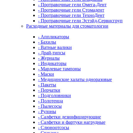
- Протравочные гели Омега-Дент
- Протравочные гели Стомадент
- Протравочные гели ТехноДент
- Протравочные гели Эстэйд-Сервисгруп
Расходные материалы для стоматологии
- Аппликаторы
- Бахилы
- Ватные валики
- Драй-типсы
- Журналы
- Индикаторы
- Марлевые тампоны
- Маски
- Медицинские халаты одноразовые
- Пакеты
- Перчатки
- Подголовники
- Полотенца
- Пылесосы
- Рулоны
- Салфетки дезинфицирующие
- Салфетки и фартуки нагрудные
- Слюноотсосы
- Стаканы