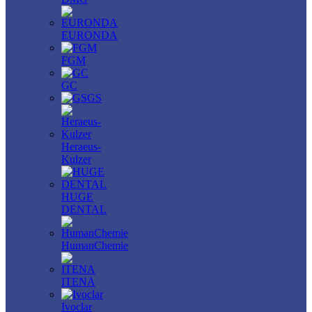
EURONDA
FGM
GC
GS
Heraeus-
Kulzer
HUGE
DENTAL
HumanChemie
ITENA
Ivoclar