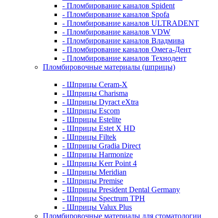
- Пломбирование каналов Spident
- Пломбирование каналов Spofa
- Пломбирование каналов ULTRADENT
- Пломбирование каналов VDW
- Пломбирование каналов Владмива
- Пломбирование каналов Омега-Дент
- Пломбирование каналов Технодент
Пломбировочные материалы (шприцы)
- Шприцы Ceram-X
- Шприцы Charisma
- Шприцы Dyract eXtra
- Шприцы Escom
- Шприцы Estelite
- Шприцы Estet X HD
- Шприцы Filtek
- Шприцы Gradia Direct
- Шприцы Harmonize
- Шприцы Kerr Point 4
- Шприцы Meridian
- Шприцы Premise
- Шприцы President Dental Germany
- Шприцы Spectrum TPH
- Шприцы Valux Plus
Пломбировочные материалы для стоматологии