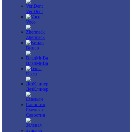
VeriDent
Voco
Zhermack
Винар
ВладМиВа
Гекса
ДезКлинер
Емельян
Савостин