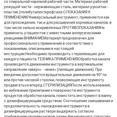
со спиральной нарезкой рабочей части. Материал рабочей
режущей части - нержавеющая сталь, материал рукоятки -
пластик (полибутилентерефталат).ПОКАЗАНИЯ К
ПРИМЕНЕНИЮУниверсальный инструмент, применяется как
для прохождения, так и для расширения корневых каналов, в
том числе сильно искривлённых.ПРОТИВОПОКАЗАНИЯНе
применять у пациентов с известными аллергическими
реакциями.ВНИМАНИЕМатериал предназначен для
профессионального применения в соответствии с
показаниями, описанными в настоящей
инструкции.Необходимо производить стерилизацию для
каждого пациента.ТЕХНИКА ПРИМЕНЕНИЯОбработка канала
производится движением инструмента в вертикальном
направлении «вверх» - «вниз» (пилящие движения). При
введении допускаются вращательные движения на 90° по
или против часовой стрелки, позволяющие инструменту
продвигаться вперёд.СТЕРИЛИЗАЦИЯПосле использования,
во избежание прилипания к поверхности инструмента
продуктов обработки канала, поместить инструмент в ванну
с дезинфицирующим средством. Соотношение смешивания и
продолжительность нахождения инструмента в
дезинфицирующем растворе выдержать согласно
требованиям производителя дезин-фицирующего средства.