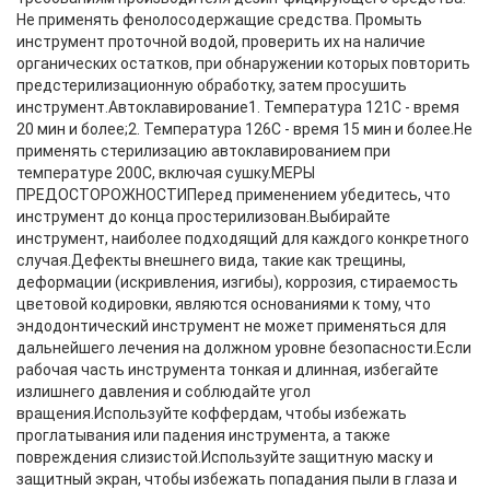
Не применять фенолосодержащие средства. Промыть
инструмент проточной водой, проверить их на наличие
органических остатков, при обнаружении которых повторить
предстерилизационную обработку, затем просушить
инструмент.Автоклавирование1. Температура 121С - время
20 мин и более;2. Температура 126С - время 15 мин и более.Не
применять стерилизацию автоклавированием при
температуре 200С, включая сушку.МЕРЫ
ПРЕДОСТОРОЖНОСТИПеред применением убедитесь, что
инструмент до конца простерилизован.Выбирайте
инструмент, наиболее подходящий для каждого конкретного
случая.Дефекты внешнего вида, такие как трещины,
деформации (искривления, изгибы), коррозия, стираемость
цветовой кодировки, являются основаниями к тому, что
эндодонтический инструмент не может применяться для
дальнейшего лечения на должном уровне безопасности.Если
рабочая часть инструмента тонкая и длинная, избегайте
излишнего давления и соблюдайте угол
вращения.Используйте коффердам, чтобы избежать
проглатывания или падения инструмента, а также
повреждения слизистой.Используйте защитную маску и
защитный экран, чтобы избежать попадания пыли в глаза и