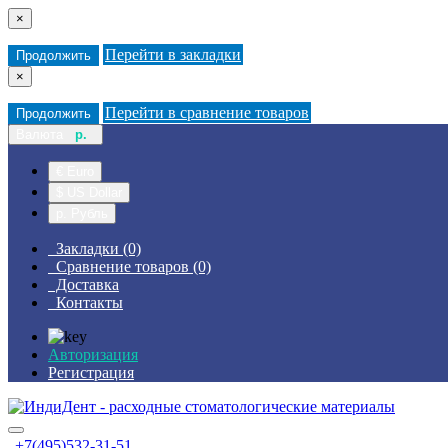
×
Перейти в закладки
Продолжить
×
Перейти в сравнение товаров
Продолжить
Валюта
р.
€ Euro
$ US Dollar
р. Рубль
Закладки (0)
Сравнение товаров (0)
Доставка
Контакты
Авторизация
Регистрация
+7(495)532-31-51