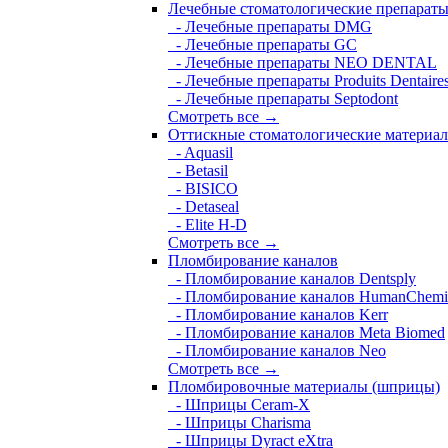
Лечебные стоматологические препарат
- Лечебные препараты DMG
- Лечебные препараты GC
- Лечебные препараты NEO DENTAL
- Лечебные препараты Produits Dentaire
- Лечебные препараты Septodont
Смотреть все →
Оттискные стоматологические материа
- Aquasil
- Betasil
- BISICO
- Detaseal
- Elite H-D
Смотреть все →
Пломбирование каналов
- Пломбирование каналов Dentsply
- Пломбирование каналов HumanChemi
- Пломбирование каналов Kerr
- Пломбирование каналов Meta Biomed
- Пломбирование каналов Neo
Смотреть все →
Пломбировочные материалы (шприцы)
- Шприцы Ceram-X
- Шприцы Charisma
- Шприцы Dyract eXtra