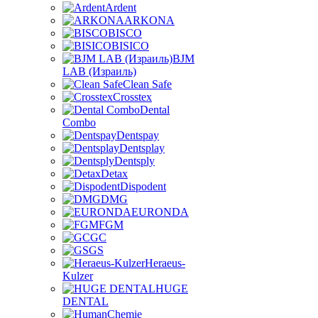
Ardent
ARKONA
BISCO
BISICO
BJM
LAB (Израиль)
Clean Safe
Crosstex
Dental
Combo
Dentspay
Dentsplay
Dentsply
Detax
Dispodent
DMG
EURONDA
FGM
GC
GS
Heraeus-
Kulzer
HUGE
DENTAL