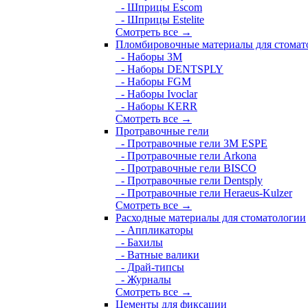
- Шприцы Escom
- Шприцы Estelite
Смотреть все →
Пломбировочные материалы для стомат
- Наборы 3М
- Наборы DENTSPLY
- Наборы FGM
- Наборы Ivoclar
- Наборы KERR
Смотреть все →
Протравочные гели
- Протравочные гели 3М ESPE
- Протравочные гели Arkona
- Протравочные гели BISCO
- Протравочные гели Dentsply
- Протравочные гели Heraeus-Kulzer
Смотреть все →
Расходные материалы для стоматологии
- Аппликаторы
- Бахилы
- Ватные валики
- Драй-типсы
- Журналы
Смотреть все →
Цементы для фиксации