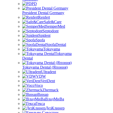
PD
President Dental Germany
Renfert
Safe&Care
SemperMed
Septodont
Spident
Spofa
SpofaDental
Tokuyama
Tokuyama
Dental
Tokuyama Dental (Япония)
Ultradent
VDW
VeriDent
Voco
Zhermack
Винар
ВладМиВа
Гекса
ДезКлинер