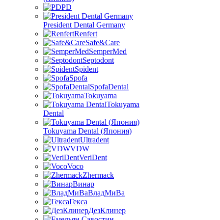
PD
President Dental Germany
Renfert
Safe&Care
SemperMed
Septodont
Spident
Spofa
SpofaDental
Tokuyama
Tokuyama
Dental
Tokuyama Dental (Япония)
Ultradent
VDW
VeriDent
Voco
Zhermack
Винар
ВладМиВа
Гекса
ДезКлинер