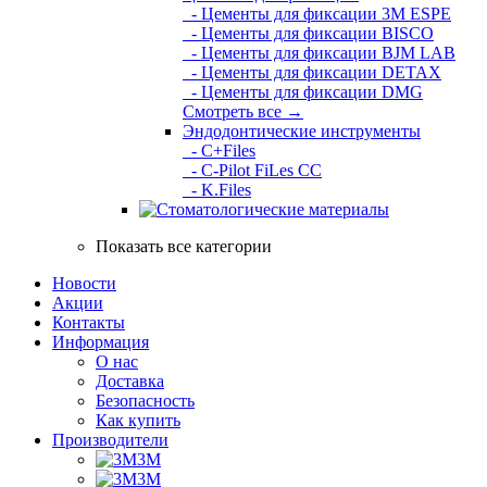
- Цементы для фиксации 3M ESPE
- Цементы для фиксации BISCO
- Цементы для фиксации BJM LAB
- Цементы для фиксации DETAX
- Цементы для фиксации DMG
Смотреть все →
Эндодонтические инструменты
- C+Files
- C-Pilot FiLes CC
- K.Files
Показать все категории
Новости
Акции
Контакты
Информация
О нас
Доставка
Безопасность
Как купить
Производители
3M
3М