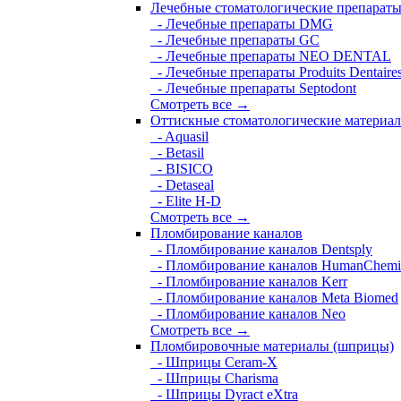
Лечебные стоматологические препарат
- Лечебные препараты DMG
- Лечебные препараты GC
- Лечебные препараты NEO DENTAL
- Лечебные препараты Produits Dentaire
- Лечебные препараты Septodont
Смотреть все →
Оттискные стоматологические материа
- Aquasil
- Betasil
- BISICO
- Detaseal
- Elite H-D
Смотреть все →
Пломбирование каналов
- Пломбирование каналов Dentsply
- Пломбирование каналов HumanChemi
- Пломбирование каналов Kerr
- Пломбирование каналов Meta Biomed
- Пломбирование каналов Neo
Смотреть все →
Пломбировочные материалы (шприцы)
- Шприцы Ceram-X
- Шприцы Charisma
- Шприцы Dyract eXtra