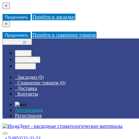
×
Перейти в закладки
Продолжить
×
Перейти в сравнение товаров
Продолжить
Валюта
р.
€ Euro
$ US Dollar
р. Рубль
Закладки (0)
Сравнение товаров (0)
Доставка
Контакты
Авторизация
Регистрация
+7(495)532-31-51