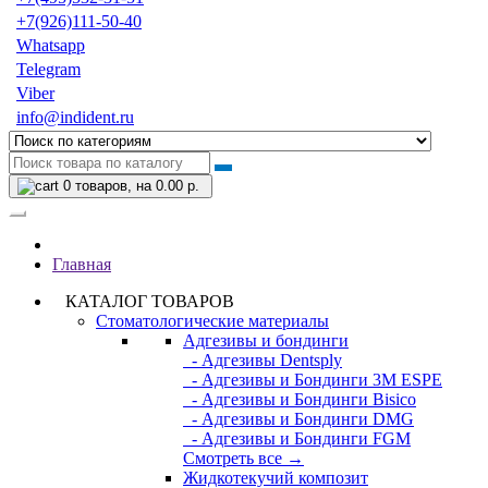
+7(926)111-50-40
Whatsapp
Telegram
Viber
info@indident.ru
0
товаров, на 0.00 р.
Главная
КАТАЛОГ ТОВАРОВ
Стоматологические материалы
Адгезивы и бондинги
- Адгезивы Dentsply
- Адгезивы и Бондинги 3M ESPE
- Адгезивы и Бондинги Bisico
- Адгезивы и Бондинги DMG
- Адгезивы и Бондинги FGM
Смотреть все →
Жидкотекучий композит