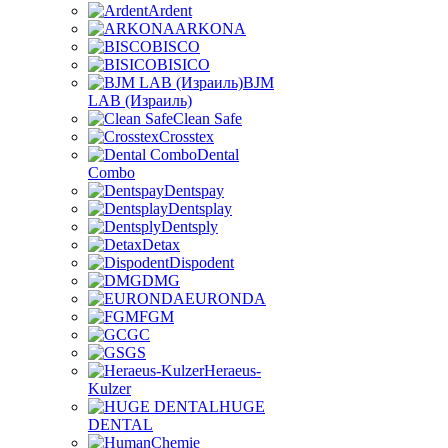
Ardent
ARKONA
BISCO
BISICO
BJM
LAB (Израиль)
Clean Safe
Crosstex
Dental
Combo
Dentspay
Dentsplay
Dentsply
Detax
Dispodent
DMG
EURONDA
FGM
GC
GS
Heraeus-
Kulzer
HUGE
DENTAL