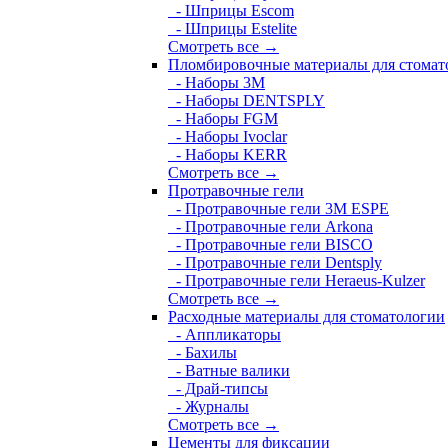
- Шприцы Escom
- Шприцы Estelite
Смотреть все →
Пломбировочные материалы для стомат
- Наборы 3М
- Наборы DENTSPLY
- Наборы FGM
- Наборы Ivoclar
- Наборы KERR
Смотреть все →
Протравочные гели
- Протравочные гели 3М ESPE
- Протравочные гели Arkona
- Протравочные гели BISCO
- Протравочные гели Dentsply
- Протравочные гели Heraeus-Kulzer
Смотреть все →
Расходные материалы для стоматологии
- Аппликаторы
- Бахилы
- Ватные валики
- Драй-типсы
- Журналы
Смотреть все →
Цементы для фиксации