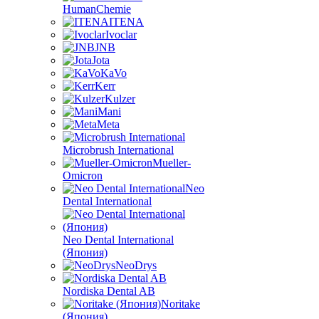
HumanChemie
ITENA
Ivoclar
JNB
Jota
KaVo
Kerr
Kulzer
Mani
Meta
Microbrush International
Mueller-
Omicron
Neo
Dental International
Neo Dental International
(Япония)
NeoDrys
Nordiska Dental AB
Noritake
(Япония)