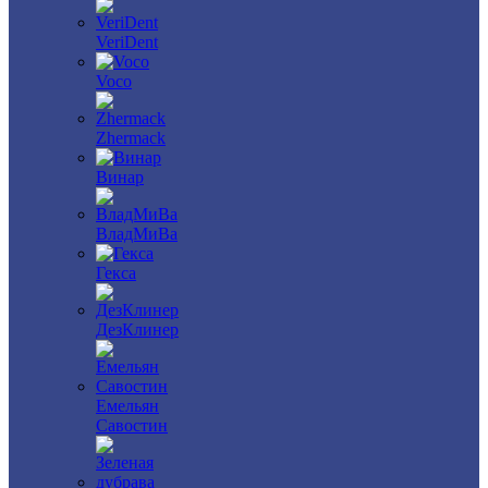
VeriDent
Voco
Zhermack
Винар
ВладМиВа
Гекса
ДезКлинер
Емельян
Савостин