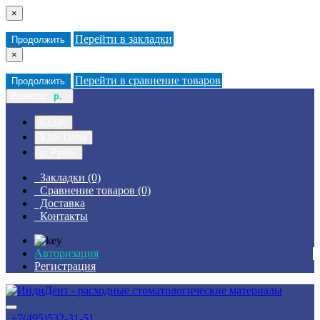
×
Перейти в закладки
Продолжить
×
Перейти в сравнение товаров
Продолжить
Валюта
р.
€ Euro
$ US Dollar
р. Рубль
Закладки (0)
Сравнение товаров (0)
Доставка
Контакты
Авторизация
Регистрация
+7(495)532-31-51