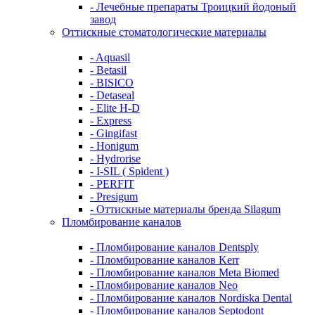
- Лечебные препараты Троицкий йодоный
завод
Оттискные стоматологические материалы
- Aquasil
- Betasil
- BISICO
- Detaseal
- Elite H-D
- Express
- Gingifast
- Honigum
- Hydrorise
- I-SIL ( Spident )
- PERFIT
- Presigum
- Оттискные материалы бренда Silagum
Пломбирование каналов
- Пломбирование каналов Dentsply
- Пломбирование каналов Kerr
- Пломбирование каналов Meta Biomed
- Пломбирование каналов Neo
- Пломбирование каналов Nordiska Dental
- Пломбирование каналов Septodont