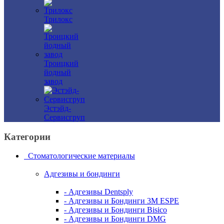
Трилокс
Троицкий
йодный
завод
Эстэйд-
Сервисгруп
Категории
Стоматологические материалы
Адгезивы и бондинги
- Адгезивы Dentsply
- Адгезивы и Бондинги 3M ESPE
- Адгезивы и Бондинги Bisico
- Адгезивы и Бондинги DMG