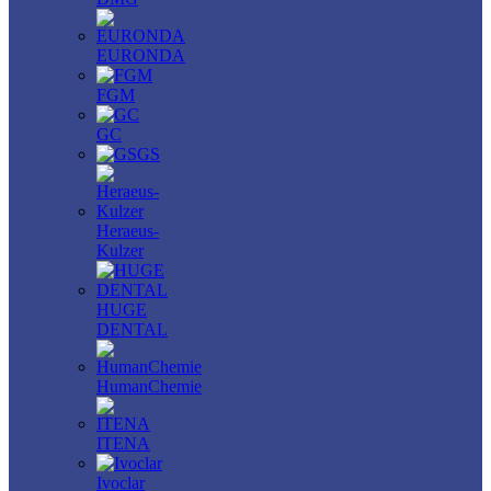
EURONDA
FGM
GC
GS
Heraeus-
Kulzer
HUGE
DENTAL
HumanChemie
ITENA
Ivoclar