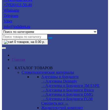
+7(926)111-50-40
Whatsapp
Telegram
Viber
info@indident.ru
0
товаров, на 0.00 р.
Главная
КАТАЛОГ ТОВАРОВ
Стоматологические материалы
Адгезивы и бондинги
- Адгезивы Dentsply
- Адгезивы и Бондинги 3M ESPE
- Адгезивы и Бондинги Bisico
- Адгезивы и Бондинги DMG
- Адгезивы и Бондинги FGM
Смотреть все →
Жидкотекучий композит