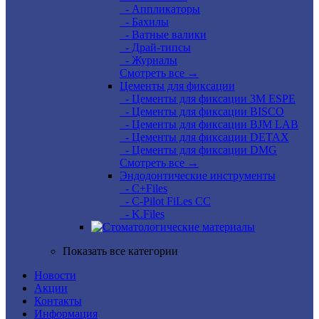
- Аппликаторы
- Бахилы
- Ватные валики
- Драй-типсы
- Журналы
Смотреть все →
Цементы для фиксации
- Цементы для фиксации 3M ESPE
- Цементы для фиксации BISCO
- Цементы для фиксации BJM LAB
- Цементы для фиксации DETAX
- Цементы для фиксации DMG
Смотреть все →
Эндодонтические инструменты
- C+Files
- C-Pilot FiLes CC
- K.Files
Показать все категории
Новости
Акции
Контакты
Информация