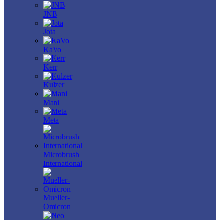
JNB
Jota
KaVo
Kerr
Kulzer
Mani
Meta
Microbrush
International
Mueller-
Omicron