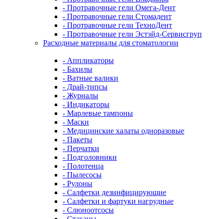
- Протравочные гели Омега-Дент
- Протравочные гели Стомадент
- Протравочные гели ТехноДент
- Протравочные гели Эстэйд-Сервисгруп
Расходные материалы для стоматологии
- Аппликаторы
- Бахилы
- Ватные валики
- Драй-типсы
- Журналы
- Индикаторы
- Марлевые тампоны
- Маски
- Медицинские халаты одноразовые
- Пакеты
- Перчатки
- Подголовники
- Полотенца
- Пылесосы
- Рулоны
- Салфетки дезинфицирующие
- Салфетки и фартуки нагрудные
- Слюноотсосы
- Стаканы