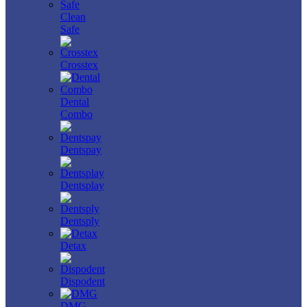
Clean
Safe
Crosstex
Dental
Combo
Dentspay
Dentsplay
Dentsply
Detax
Dispodent
DMG