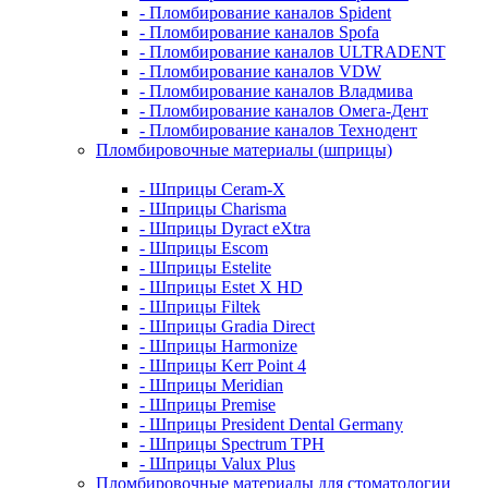
- Пломбирование каналов Spident
- Пломбирование каналов Spofa
- Пломбирование каналов ULTRADENT
- Пломбирование каналов VDW
- Пломбирование каналов Владмива
- Пломбирование каналов Омега-Дент
- Пломбирование каналов Технодент
Пломбировочные материалы (шприцы)
- Шприцы Ceram-X
- Шприцы Charisma
- Шприцы Dyract eXtra
- Шприцы Escom
- Шприцы Estelite
- Шприцы Estet X HD
- Шприцы Filtek
- Шприцы Gradia Direct
- Шприцы Harmonize
- Шприцы Kerr Point 4
- Шприцы Meridian
- Шприцы Premise
- Шприцы President Dental Germany
- Шприцы Spectrum TPH
- Шприцы Valux Plus
Пломбировочные материалы для стоматологии