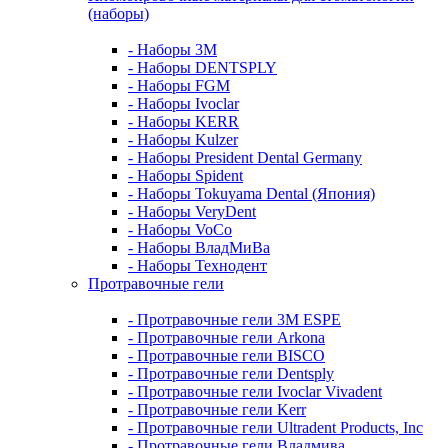
(наборы)
- Наборы 3М
- Наборы DENTSPLY
- Наборы FGM
- Наборы Ivoclar
- Наборы KERR
- Наборы Kulzer
- Наборы President Dental Germany
- Наборы Spident
- Наборы Tokuyama Dental (Япония)
- Наборы VeryDent
- Наборы VoCo
- Наборы ВладМиВа
- Наборы Технодент
Протравочные гели
- Протравочные гели 3М ESPE
- Протравочные гели Arkona
- Протравочные гели BISCO
- Протравочные гели Dentsply
- Протравочные гели Ivoclar Vivadent
- Протравочные гели Kerr
- Протравочные гели Ultradent Products, Inc
- Протравочные гели Владмива