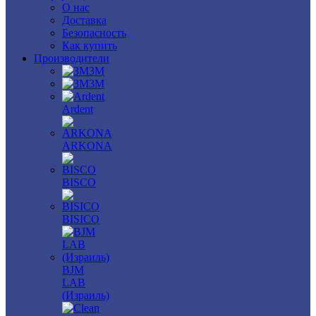
О нас
Доставка
Безопасность
Как купить
Производители
3M
3М
Ardent
ARKONA
BISCO
BISICO
BJM
LAB
(Израиль)