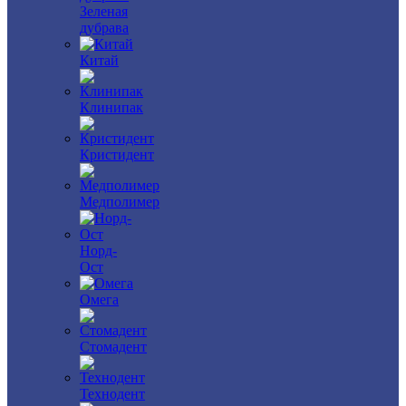
Зеленая
дубрава
Китай
Клинипак
Кристидент
Медполимер
Норд-
Ост
Омега
Стомадент
Технодент