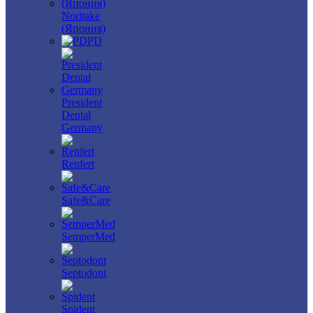
Noritake
(Япония)
PD
President
Dental
Germany
Renfert
Safe&Care
SemperMed
Septodont
Spident