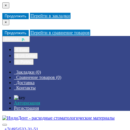
×
Перейти в закладки
Продолжить
×
Перейти в сравнение товаров
Продолжить
Валюта
р.
€ Euro
$ US Dollar
р. Рубль
Закладки (0)
Сравнение товаров (0)
Доставка
Контакты
Авторизация
Регистрация
+7(495)532-31-51