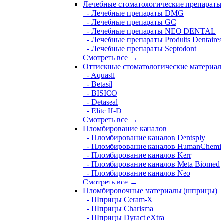
Лечебные стоматологические препарат
- Лечебные препараты DMG
- Лечебные препараты GC
- Лечебные препараты NEO DENTAL
- Лечебные препараты Produits Dentaire
- Лечебные препараты Septodont
Смотреть все →
Оттискные стоматологические материа
- Aquasil
- Betasil
- BISICO
- Detaseal
- Elite H-D
Смотреть все →
Пломбирование каналов
- Пломбирование каналов Dentsply
- Пломбирование каналов HumanChemi
- Пломбирование каналов Kerr
- Пломбирование каналов Meta Biomed
- Пломбирование каналов Neo
Смотреть все →
Пломбировочные материалы (шприцы)
- Шприцы Ceram-X
- Шприцы Charisma
- Шприцы Dyract eXtra