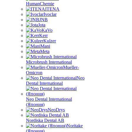
HumanChemie
ITENA
Ivoclar
JNB
Jota
KaVo
Kerr
Kulzer
Mani
Meta
Microbrush International
Mueller-
Omicron
Neo
Dental International
Neo Dental International
(Япония)
NeoDrys
Nordiska Dental AB
Noritake
(Япония)