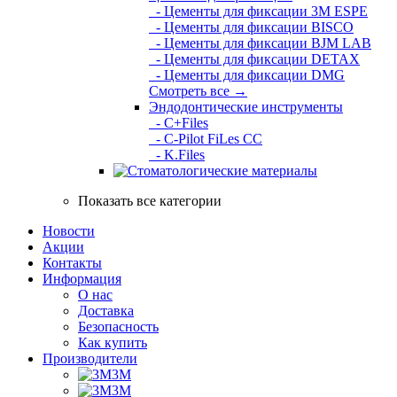
- Цементы для фиксации 3M ESPE
- Цементы для фиксации BISCO
- Цементы для фиксации BJM LAB
- Цементы для фиксации DETAX
- Цементы для фиксации DMG
Смотреть все →
Эндодонтические инструменты
- C+Files
- C-Pilot FiLes CC
- K.Files
Показать все категории
Новости
Акции
Контакты
Информация
О нас
Доставка
Безопасность
Как купить
Производители
3M
3М