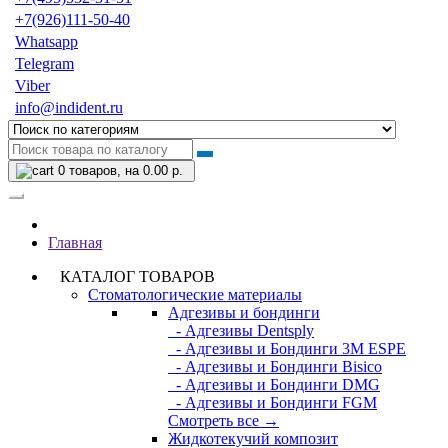
+7(926)111-50-40
Whatsapp
Telegram
Viber
info@indident.ru
0
товаров, на 0.00 р.
Главная
КАТАЛОГ ТОВАРОВ
Стоматологические материалы
Адгезивы и бондинги
- Адгезивы Dentsply
- Адгезивы и Бондинги 3M ESPE
- Адгезивы и Бондинги Bisico
- Адгезивы и Бондинги DMG
- Адгезивы и Бондинги FGM
Смотреть все →
Жидкотекучий композит