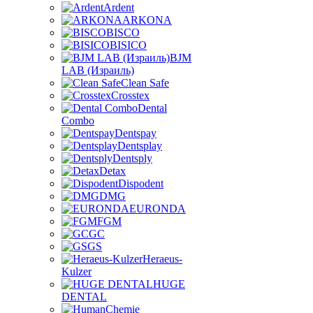
Ardent
ARKONA
BISCO
BISICO
BJM
LAB (Израиль)
Clean Safe
Crosstex
Dental
Combo
Dentspay
Dentsplay
Dentsply
Detax
Dispodent
DMG
EURONDA
FGM
GC
GS
Heraeus-
Kulzer
HUGE
DENTAL