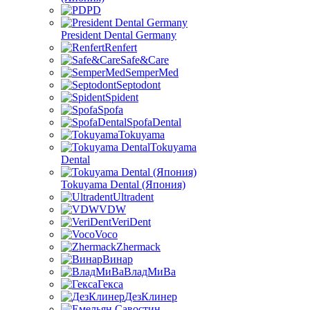
PD
President Dental Germany
Renfert
Safe&Care
SemperMed
Septodont
Spident
Spofa
SpofaDental
Tokuyama
Tokuyama
Dental
Tokuyama Dental (Япония)
Ultradent
VDW
VeriDent
Voco
Zhermack
Винар
ВладМиВа
Гекса
ДезКлинер