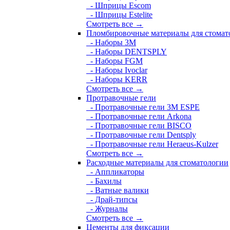
- Шприцы Escom
- Шприцы Estelite
Смотреть все →
Пломбировочные материалы для стомат
- Наборы 3М
- Наборы DENTSPLY
- Наборы FGM
- Наборы Ivoclar
- Наборы KERR
Смотреть все →
Протравочные гели
- Протравочные гели 3М ESPE
- Протравочные гели Arkona
- Протравочные гели BISCO
- Протравочные гели Dentsply
- Протравочные гели Heraeus-Kulzer
Смотреть все →
Расходные материалы для стоматологии
- Аппликаторы
- Бахилы
- Ватные валики
- Драй-типсы
- Журналы
Смотреть все →
Цементы для фиксации