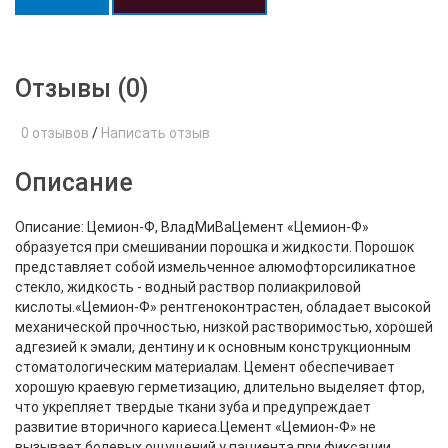
Отзывы (0)
0 отзывов
/
Написать отзыв
Описание
Описание: Цемион-Ф, ВладМиВаЦемент «Цемион-Ф»
образуется при смешивании порошка и жидкости. Порошок
представляет собой измельченное алюмофторсиликатное
стекло, жидкость - водный раствор полиакриловой
кислоты.«Цемион-Ф» рентгеноконтрастен, обладает высокой
механической прочностью, низкой растворимостью, хорошей
адгезией к эмали, дентину и к основным конструкционным
стоматологическим материалам. Цемент обеспечивает
хорошую краевую герметизацию, длительно выделяет фтор,
что укрепляет твердые ткани зуба и предупреждает
развитие вторичного кариеса.Цемент «Цемион-Ф» не
вызывает болевых ощущений у пациента при фиксации