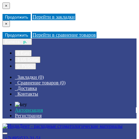
×
Перейти в закладки
Продолжить
×
Перейти в сравнение товаров
Продолжить
Валюта
р.
€ Euro
$ US Dollar
р. Рубль
Закладки (0)
Сравнение товаров (0)
Доставка
Контакты
Авторизация
Регистрация
+7(495)532-31-51