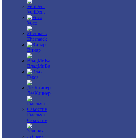
VeriDent
Voco
Zhermack
Винар
ВладМиВа
Гекса
ДезКлинер
Емельян
Савостин