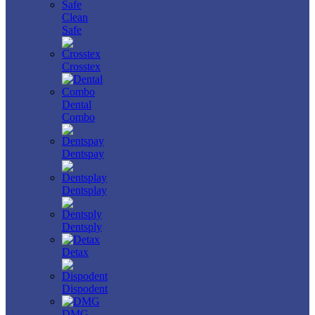
Clean
Safe
Crosstex
Dental
Combo
Dentspay
Dentsplay
Dentsply
Detax
Dispodent
DMG