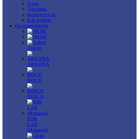
О нас
Доставка
Безопасность
Как купить
Производители
3M
3М
Ardent
ARKONA
BISCO
BISICO
BJM
LAB
(Израиль)