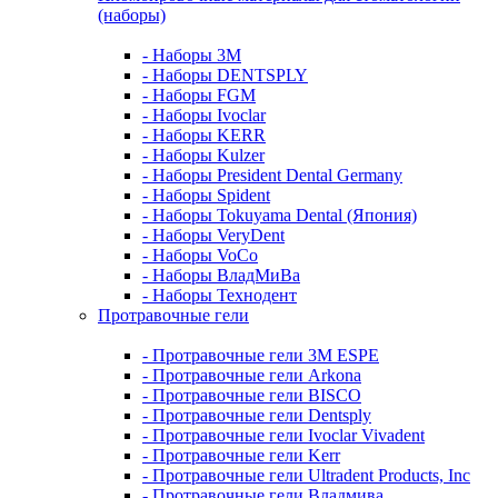
(наборы)
- Наборы 3М
- Наборы DENTSPLY
- Наборы FGM
- Наборы Ivoclar
- Наборы KERR
- Наборы Kulzer
- Наборы President Dental Germany
- Наборы Spident
- Наборы Tokuyama Dental (Япония)
- Наборы VeryDent
- Наборы VoCo
- Наборы ВладМиВа
- Наборы Технодент
Протравочные гели
- Протравочные гели 3М ESPE
- Протравочные гели Arkona
- Протравочные гели BISCO
- Протравочные гели Dentsply
- Протравочные гели Ivoclar Vivadent
- Протравочные гели Kerr
- Протравочные гели Ultradent Products, Inc
- Протравочные гели Владмива