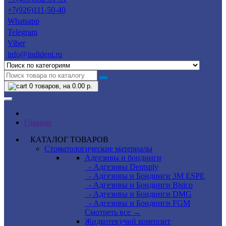
+7(926)111-50-40
Whatsapp
Telegram
Viber
info@indident.ru
0
товаров, на 0.00 р.
Главная
КАТАЛОГ ТОВАРОВ
Стоматологические материалы
Адгезивы и бондинги
- Адгезивы Dentsply
- Адгезивы и Бондинги 3M ESPE
- Адгезивы и Бондинги Bisico
- Адгезивы и Бондинги DMG
- Адгезивы и Бондинги FGM
Смотреть все →
Жидкотекучий композит