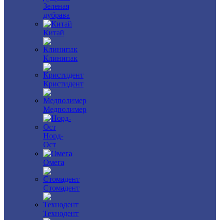
Зеленая
дубрава
Китай
Клинипак
Кристидент
Медполимер
Норд-
Ост
Омега
Стомадент
Технодент