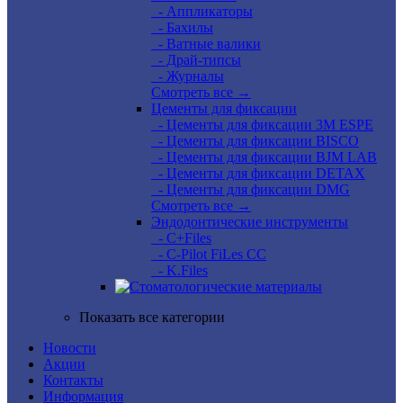
- Аппликаторы
- Бахилы
- Ватные валики
- Драй-типсы
- Журналы
Смотреть все →
Цементы для фиксации
- Цементы для фиксации 3M ESPE
- Цементы для фиксации BISCO
- Цементы для фиксации BJM LAB
- Цементы для фиксации DETAX
- Цементы для фиксации DMG
Смотреть все →
Эндодонтические инструменты
- C+Files
- C-Pilot FiLes CC
- K.Files
Показать все категории
Новости
Акции
Контакты
Информация