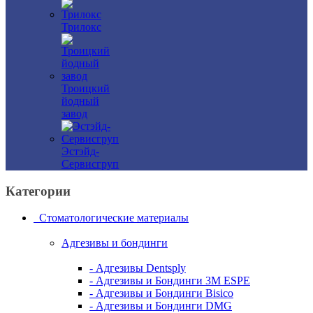
Трилокс
Троицкий
йодный
завод
Эстэйд-
Сервисгруп
Категории
Стоматологические материалы
Адгезивы и бондинги
- Адгезивы Dentsply
- Адгезивы и Бондинги 3M ESPE
- Адгезивы и Бондинги Bisico
- Адгезивы и Бондинги DMG