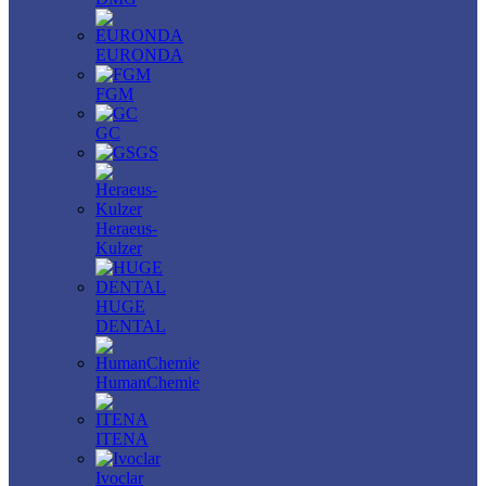
EURONDA
FGM
GC
GS
Heraeus-
Kulzer
HUGE
DENTAL
HumanChemie
ITENA
Ivoclar