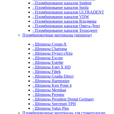
- Пломбирование каналов Spident
- Пломбирование каналов Spofa
- Пломбирование каналов ULTRADENT
- Пломбирование каналов VDW
- Пломбирование каналов Владмива
- Пломбирование каналов Омега-Дент
- Пломбирование каналов Технодент
Пломбировочные материалы (шприцы)
- Шприцы Ceram-X
- Шприцы Charisma
- Шприцы Dyract eXtra
- Шприцы Escom
- Шприцы Estelite
- Шприцы Estet X HD
- Шприцы Filtek
- Шприцы Gradia Direct
- Шприцы Harmonize
- Шприцы Kerr Point 4
- Шприцы Meridian
- Шприцы Premise
- Шприцы President Dental Germany
- Шприцы Spectrum TPH
- Шприцы Valux Plus
Пломбировочные материалы для стоматологии