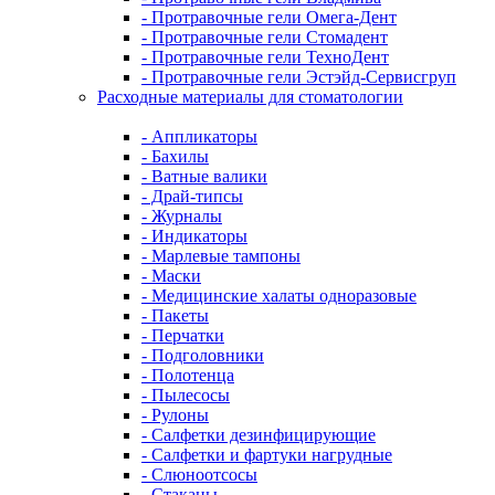
- Протравочные гели Омега-Дент
- Протравочные гели Стомадент
- Протравочные гели ТехноДент
- Протравочные гели Эстэйд-Сервисгруп
Расходные материалы для стоматологии
- Аппликаторы
- Бахилы
- Ватные валики
- Драй-типсы
- Журналы
- Индикаторы
- Марлевые тампоны
- Маски
- Медицинские халаты одноразовые
- Пакеты
- Перчатки
- Подголовники
- Полотенца
- Пылесосы
- Рулоны
- Салфетки дезинфицирующие
- Салфетки и фартуки нагрудные
- Слюноотсосы
- Стаканы