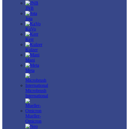
JNB
Jota
KaVo
Kerr
Kulzer
Mani
Meta
Microbrush
International
Mueller-
Omicron