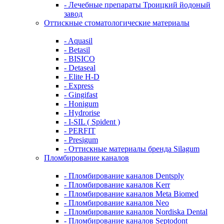
- Лечебные препараты Троицкий йодоный
завод
Оттискные стоматологические материалы
- Aquasil
- Betasil
- BISICO
- Detaseal
- Elite H-D
- Express
- Gingifast
- Honigum
- Hydrorise
- I-SIL ( Spident )
- PERFIT
- Presigum
- Оттискные материалы бренда Silagum
Пломбирование каналов
- Пломбирование каналов Dentsply
- Пломбирование каналов Kerr
- Пломбирование каналов Meta Biomed
- Пломбирование каналов Neo
- Пломбирование каналов Nordiska Dental
- Пломбирование каналов Septodont