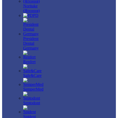
Noritake
(Япония)
PD
President
Dental
Germany
Renfert
Safe&Care
SemperMed
Septodont
Spident