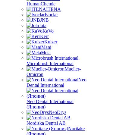
HumanChemie
ITENA
Ivoclar
JNB
Jota
KaVo
Kerr
Kulzer
Mani
Meta
Microbrush International
Mueller-
Omicron
Neo
Dental International
Neo Dental International
(Япония)
NeoDrys
Nordiska Dental AB
Noritake
(Япония)