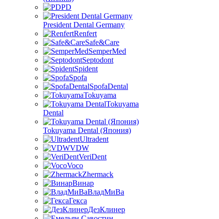
PD
President Dental Germany
Renfert
Safe&Care
SemperMed
Septodont
Spident
Spofa
SpofaDental
Tokuyama
Tokuyama
Dental
Tokuyama Dental (Япония)
Ultradent
VDW
VeriDent
Voco
Zhermack
Винар
ВладМиВа
Гекса
ДезКлинер