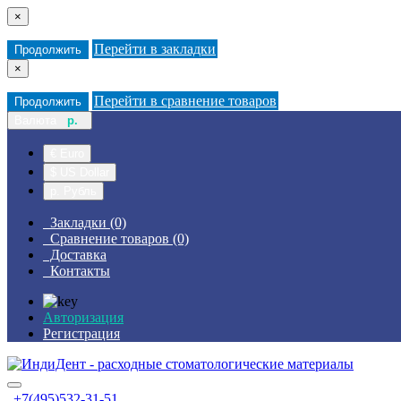
×
Перейти в закладки
Продолжить
×
Перейти в сравнение товаров
Продолжить
Валюта
р.
€ Euro
$ US Dollar
р. Рубль
Закладки (0)
Сравнение товаров (0)
Доставка
Контакты
Авторизация
Регистрация
+7(495)532-31-51