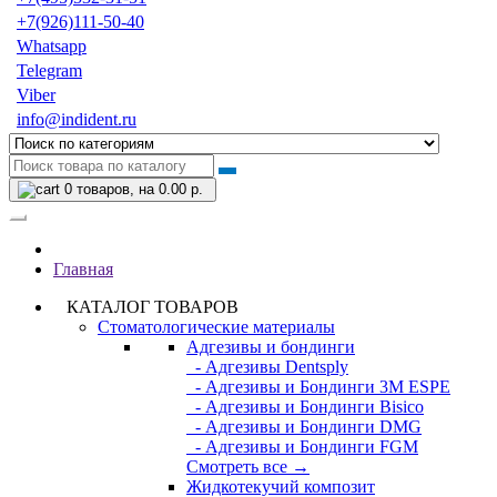
+7(926)111-50-40
Whatsapp
Telegram
Viber
info@indident.ru
0
товаров, на 0.00 р.
Главная
КАТАЛОГ ТОВАРОВ
Стоматологические материалы
Адгезивы и бондинги
- Адгезивы Dentsply
- Адгезивы и Бондинги 3M ESPE
- Адгезивы и Бондинги Bisico
- Адгезивы и Бондинги DMG
- Адгезивы и Бондинги FGM
Смотреть все →
Жидкотекучий композит