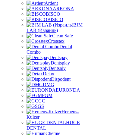
Ardent
ARKONA
BISCO
BISICO
BJM
LAB (Израиль)
Clean Safe
Crosstex
Dental
Combo
Dentspay
Dentsplay
Dentsply
Detax
Dispodent
DMG
EURONDA
FGM
GC
GS
Heraeus-
Kulzer
HUGE
DENTAL