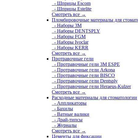
- Шприцы Escom
- Шприцы Estelite
Смотреть все →
Пломбировочные материалы для стомат
- Наборы 3М
- Наборы DENTSPLY
- Наборы FGM
- Наборы Ivoclar
- Наборы KERR
Смотреть все →
Протравочные гели
- Протравочные гели 3М ESPE
- Протравочные гели Arkona
- Протравочные гели BISCO
- Протравочные гели Dentsply
- Протравочные гели Heraeus-Kulzer
Смотреть все →
Расходные материалы для стоматологии
- Аппликаторы
- Бахилы
- Ватные валики
- Драй-типсы
- Журналы
Смотреть все →
Цементы для фиксации