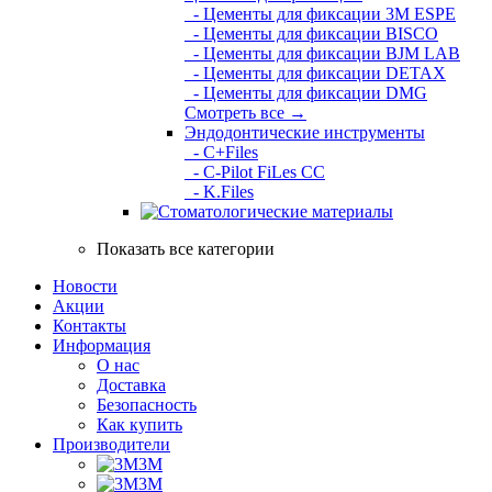
- Цементы для фиксации 3M ESPE
- Цементы для фиксации BISCO
- Цементы для фиксации BJM LAB
- Цементы для фиксации DETAX
- Цементы для фиксации DMG
Смотреть все →
Эндодонтические инструменты
- C+Files
- C-Pilot FiLes CC
- K.Files
Показать все категории
Новости
Акции
Контакты
Информация
О нас
Доставка
Безопасность
Как купить
Производители
3M
3М