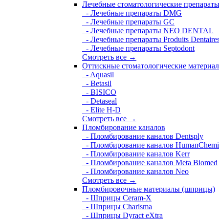
Лечебные стоматологические препарат
- Лечебные препараты DMG
- Лечебные препараты GC
- Лечебные препараты NEO DENTAL
- Лечебные препараты Produits Dentaire
- Лечебные препараты Septodont
Смотреть все →
Оттискные стоматологические материа
- Aquasil
- Betasil
- BISICO
- Detaseal
- Elite H-D
Смотреть все →
Пломбирование каналов
- Пломбирование каналов Dentsply
- Пломбирование каналов HumanChemi
- Пломбирование каналов Kerr
- Пломбирование каналов Meta Biomed
- Пломбирование каналов Neo
Смотреть все →
Пломбировочные материалы (шприцы)
- Шприцы Ceram-X
- Шприцы Charisma
- Шприцы Dyract eXtra