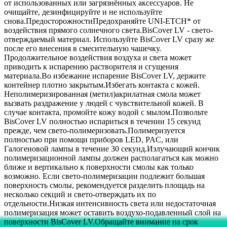
от использованных или загрязнённых аксессуаров. Не
очищайте, дезинфицируйте и не используйте
снова.ПредосторожностиПредохраняйте UNI-ETCH* от
воздействия прямого солнечного света.BisCover LV - свето-
отверждаемый материал. Используйте BisCover LV сразу же
после его внесения в смесительную чашечку.
Продолжительное воздействия воздуха и света может
приводить к испарению растворителя и сгущения
материала.Во избежание испарение BisCover LV, держите
контейнер плотно закрытым.Избегать контакта с кожей.
Неполимеризированная (метил)акрилатная смола может
вызвать раздражение у людей с чувствительной кожей. В
случае контакта, промойте кожу водой с мылом.Позвольте
BisCover LV полностью испариться в течении 15 секунд
прежде, чем свето-полимеризовать.Полимеризуется
полностью при помощи приборов LED, PAC, или
Галогеновой лампы в течение 30 секунд.Излучающий кончик
полимеризационной лампы должен располагаться как можно
ближе и вертикально к поверхности смолы как только
возможно. Если свето-полимеризации подлежит большая
поверхность смолы, рекомендуется разделить площадь на
несколько секций и свето-отверждать их по
отдельности.Низкая интенсивность света или недостаточная
полимеризация может оставить воздухо-подавленный слой на
поверхности BisCover LV.Обращайте внимание на срок