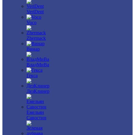
VeriDent
Voco
Zhermack
Винар
ВладМиВа
Гекса
ДезКлинер
Емельян
Савостин