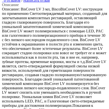
0 отзывов
/
Написать отзыв
Описание
Описание: BisCover LV 3 мл, BiscoBisCover LV: инструкция
по применению Светоотверждаемый материал, созданный для
запечатывания композитных реставраций, оставляющий
гладкую глазированную поверхность. Благодаря его
уникальной запатентованной химической композиции
BisCover LV может полимеризоваться с помощью LED, PAC
или галогенового полимеризационного прибора в течение 30
с без липкого кислородом подавленного слоя. BisCover LV
устойчив к окрашиванию в полости рта и изменению цвета,
что обеспечивает более эстетичные результаты. BisCover LV
сокращает стадию полировки или вовсе не требует ее и может
использоваться как в полости рта, так и вне ее, например,
зубные протезы, временные коронки, мосты и т.д.BisCover LV
является, свето-отверждаемой формуляцией смолы низкой
вязкости, используемой для герметизации поверхности
реставрации, создавая гладкую полированную/глазированную
поверхность. Благодаря своей уникальной патентованной
химической композиции BisCover LV полимеризуется без
образования липкого кислородо-подавленного слоя. BisCover
LV может снизить или уменьшить необходимость в ручной
полировке. Уникальная химия BisCover LV позволяет
использовать LED, PAC, и Галогеновые свето-отверждаемые
приборы для достижения полимеризации.Показания к