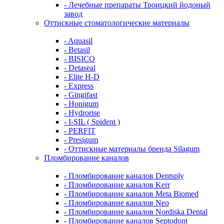
- Лечебные препараты Троицкий йодоный
завод
Оттискные стоматологические материалы
- Aquasil
- Betasil
- BISICO
- Detaseal
- Elite H-D
- Express
- Gingifast
- Honigum
- Hydrorise
- I-SIL ( Spident )
- PERFIT
- Presigum
- Оттискные материалы бренда Silagum
Пломбирование каналов
- Пломбирование каналов Dentsply
- Пломбирование каналов Kerr
- Пломбирование каналов Meta Biomed
- Пломбирование каналов Neo
- Пломбирование каналов Nordiska Dental
- Пломбирование каналов Septodont