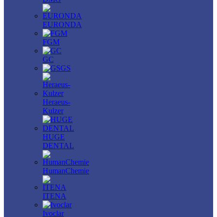
EURONDA
FGM
GC
GS
Heraeus-
Kulzer
HUGE
DENTAL
HumanChemie
ITENA
Ivoclar