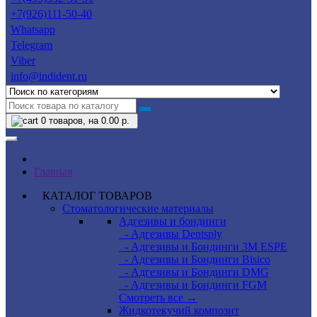
+7(926)111-50-40
Whatsapp
Telegram
Viber
info@indident.ru
0
товаров, на 0.00 р.
Главная
КАТАЛОГ ТОВАРОВ
Стоматологические материалы
Адгезивы и бондинги
- Адгезивы Dentsply
- Адгезивы и Бондинги 3M ESPE
- Адгезивы и Бондинги Bisico
- Адгезивы и Бондинги DMG
- Адгезивы и Бондинги FGM
Смотреть все →
Жидкотекучий композит