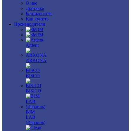
О нас
Доставка
Безопасность
Как купить
Производители
3M
3М
Ardent
ARKONA
BISCO
BISICO
BJM
LAB
(Израиль)