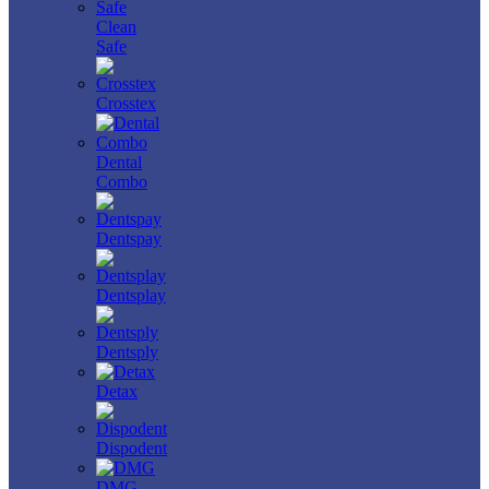
Clean
Safe
Crosstex
Dental
Combo
Dentspay
Dentsplay
Dentsply
Detax
Dispodent
DMG