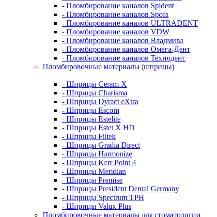
- Пломбирование каналов Spident
- Пломбирование каналов Spofa
- Пломбирование каналов ULTRADENT
- Пломбирование каналов VDW
- Пломбирование каналов Владмива
- Пломбирование каналов Омега-Дент
- Пломбирование каналов Технодент
Пломбировочные материалы (шприцы)
- Шприцы Ceram-X
- Шприцы Charisma
- Шприцы Dyract eXtra
- Шприцы Escom
- Шприцы Estelite
- Шприцы Estet X HD
- Шприцы Filtek
- Шприцы Gradia Direct
- Шприцы Harmonize
- Шприцы Kerr Point 4
- Шприцы Meridian
- Шприцы Premise
- Шприцы President Dental Germany
- Шприцы Spectrum TPH
- Шприцы Valux Plus
Пломбировочные материалы для стоматологии