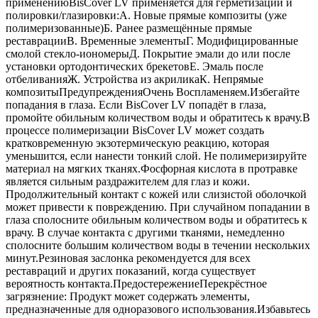
применениюBisCover LV применяется для герметизации и
полировки/глазировки:A. Новые прямые композиты (уже
полимеризованные)Б. Ранее размещённые прямые
реставрацииВ. Временные элементыГ. Модифицированные
смолой стекло-иономерыД. Покрытие эмали до или после
установки ортодонтических брекетовЕ. Эмаль после
отбеливанияЖ. Устройства из акриликаК. Непрямые
композитыПредупрежденияОчень Воспламеняем.Избегайте
попадания в глаза. Если BisCover LV попадёт в глаза,
промойте обильным количеством воды и обратитесь к врачу.В
процессе полимеризации BisCover LV может создать
кратковременную экзотермическую реакцию, которая
уменьшится, если нанести тонкий слой. Не полимеризируйте
материал на мягких тканях.Фосфорная кислота в протравке
является сильным раздражителем для глаз и кожи.
Продолжительный контакт с кожей или слизистой оболочкой
может привести к повреждению. При случайном попадании в
глаза сполосните обильным количеством воды и обратитесь к
врачу. В случае контакта с другими тканями, немедленно
сполосните большим количеством воды в течении нескольких
минут.Резиновая заслонка рекомендуется для всех
реставраций и других показаний, когда существует
вероятность контакта.ПредостережениеПерекрёстное
загрязнение: Продукт может содержать элементы,
предназначенные для одноразового использования.Избавьтесь