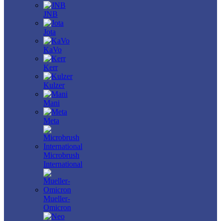
JNB
Jota
KaVo
Kerr
Kulzer
Mani
Meta
Microbrush
International
Mueller-
Omicron