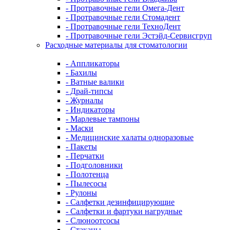
- Протравочные гели Омега-Дент
- Протравочные гели Стомадент
- Протравочные гели ТехноДент
- Протравочные гели Эстэйд-Сервисгруп
Расходные материалы для стоматологии
- Аппликаторы
- Бахилы
- Ватные валики
- Драй-типсы
- Журналы
- Индикаторы
- Марлевые тампоны
- Маски
- Медицинские халаты одноразовые
- Пакеты
- Перчатки
- Подголовники
- Полотенца
- Пылесосы
- Рулоны
- Салфетки дезинфицирующие
- Салфетки и фартуки нагрудные
- Слюноотсосы
- Стаканы