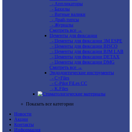
- Аппликаторы
- Бахилы
- Ватные валики
- Драй-типсы
- Журналы
Смотреть все →
Цементы для фиксации
- Цементы для фиксации 3M ESPE
- Цементы для фиксации BISCO
- Цементы для фиксации BJM LAB
- Цементы для фиксации DETAX
- Цементы для фиксации DMG
Смотреть все →
Эндодонтические инструменты
- C+Files
- C-Pilot FiLes CC
- K.Files
Показать все категории
Новости
Акции
Контакты
Информация