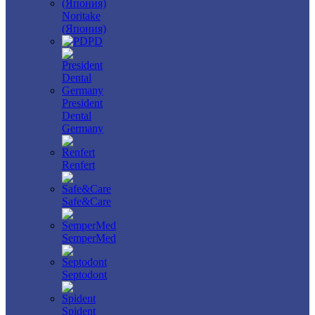
Noritake
(Япония)
PD
President
Dental
Germany
Renfert
Safe&Care
SemperMed
Septodont
Spident