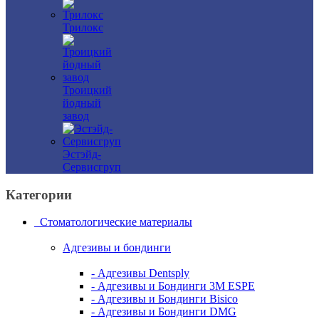
Трилокс
Троицкий
йодный
завод
Эстэйд-
Сервисгруп
Категории
Стоматологические материалы
Адгезивы и бондинги
- Адгезивы Dentsply
- Адгезивы и Бондинги 3M ESPE
- Адгезивы и Бондинги Bisico
- Адгезивы и Бондинги DMG