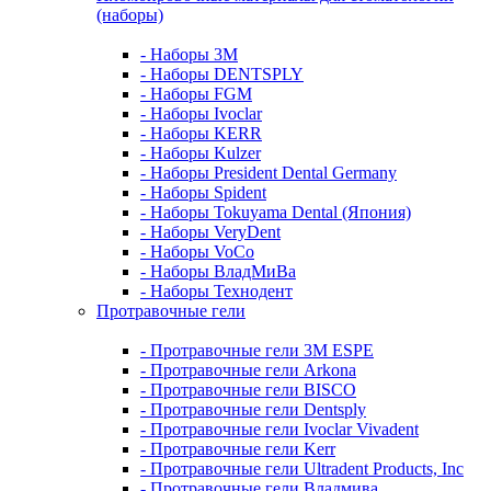
(наборы)
- Наборы 3М
- Наборы DENTSPLY
- Наборы FGM
- Наборы Ivoclar
- Наборы KERR
- Наборы Kulzer
- Наборы President Dental Germany
- Наборы Spident
- Наборы Tokuyama Dental (Япония)
- Наборы VeryDent
- Наборы VoCo
- Наборы ВладМиВа
- Наборы Технодент
Протравочные гели
- Протравочные гели 3М ESPE
- Протравочные гели Arkona
- Протравочные гели BISCO
- Протравочные гели Dentsply
- Протравочные гели Ivoclar Vivadent
- Протравочные гели Kerr
- Протравочные гели Ultradent Products, Inc
- Протравочные гели Владмива