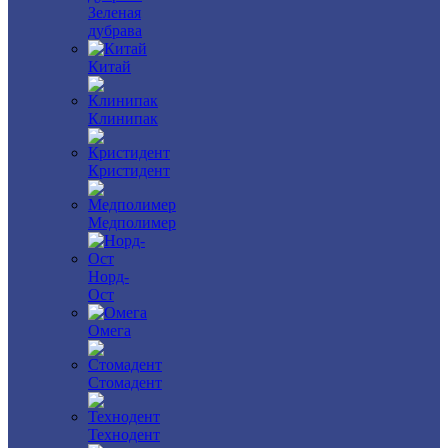
Зеленая
дубрава
Китай
Клинипак
Кристидент
Медполимер
Норд-
Ост
Омега
Стомадент
Технодент