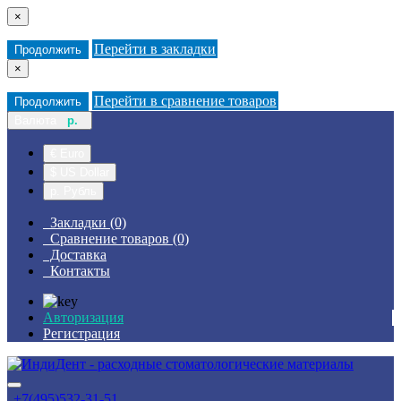
×
Перейти в закладки
Продолжить
×
Перейти в сравнение товаров
Продолжить
Валюта
р.
€ Euro
$ US Dollar
р. Рубль
Закладки (0)
Сравнение товаров (0)
Доставка
Контакты
Авторизация
Регистрация
+7(495)532-31-51