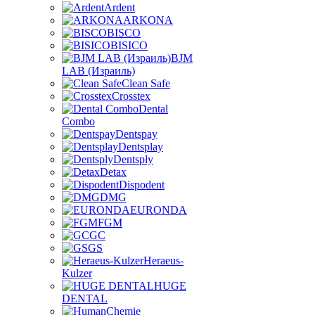
Ardent
ARKONA
BISCO
BISICO
BJM
LAB (Израиль)
Clean Safe
Crosstex
Dental
Combo
Dentspay
Dentsplay
Dentsply
Detax
Dispodent
DMG
EURONDA
FGM
GC
GS
Heraeus-
Kulzer
HUGE
DENTAL