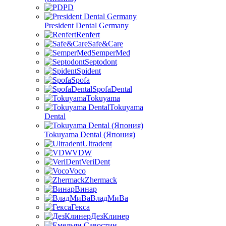
PD
President Dental Germany
Renfert
Safe&Care
SemperMed
Septodont
Spident
Spofa
SpofaDental
Tokuyama
Tokuyama
Dental
Tokuyama Dental (Япония)
Ultradent
VDW
VeriDent
Voco
Zhermack
Винар
ВладМиВа
Гекса
ДезКлинер