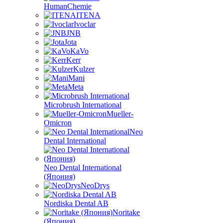
HumanChemie
ITENA
Ivoclar
JNB
Jota
KaVo
Kerr
Kulzer
Mani
Meta
Microbrush International
Mueller-
Omicron
Neo
Dental International
Neo Dental International
(Япония)
NeoDrys
Nordiska Dental AB
Noritake
(Япония)