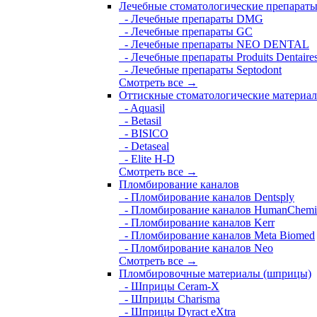
Лечебные стоматологические препарат
- Лечебные препараты DMG
- Лечебные препараты GC
- Лечебные препараты NEO DENTAL
- Лечебные препараты Produits Dentaire
- Лечебные препараты Septodont
Смотреть все →
Оттискные стоматологические материа
- Aquasil
- Betasil
- BISICO
- Detaseal
- Elite H-D
Смотреть все →
Пломбирование каналов
- Пломбирование каналов Dentsply
- Пломбирование каналов HumanChemi
- Пломбирование каналов Kerr
- Пломбирование каналов Meta Biomed
- Пломбирование каналов Neo
Смотреть все →
Пломбировочные материалы (шприцы)
- Шприцы Ceram-X
- Шприцы Charisma
- Шприцы Dyract eXtra