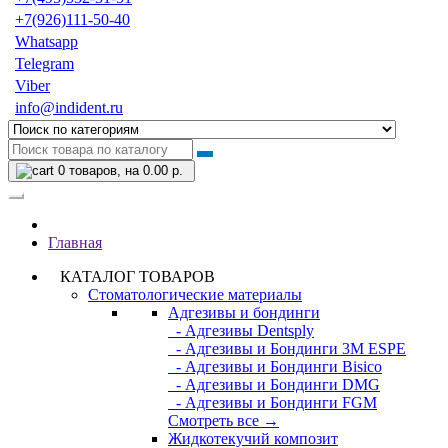
+7(926)111-50-40
Whatsapp
Telegram
Viber
info@indident.ru
0
товаров, на 0.00 р.
Главная
КАТАЛОГ ТОВАРОВ
Стоматологические материалы
Адгезивы и бондинги
- Адгезивы Dentsply
- Адгезивы и Бондинги 3M ESPE
- Адгезивы и Бондинги Bisico
- Адгезивы и Бондинги DMG
- Адгезивы и Бондинги FGM
Смотреть все →
Жидкотекучий композит