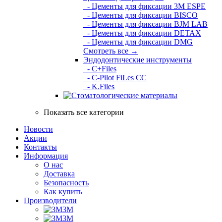
- Цементы для фиксации 3M ESPE
- Цементы для фиксации BISCO
- Цементы для фиксации BJM LAB
- Цементы для фиксации DETAX
- Цементы для фиксации DMG
Смотреть все →
Эндодонтические инструменты
- C+Files
- C-Pilot FiLes CC
- K.Files
Показать все категории
Новости
Акции
Контакты
Информация
О нас
Доставка
Безопасность
Как купить
Производители
3M
3М