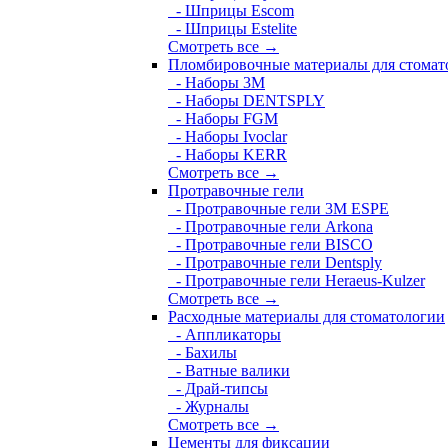
- Шприцы Escom
- Шприцы Estelite
Смотреть все →
Пломбировочные материалы для стомат
- Наборы 3М
- Наборы DENTSPLY
- Наборы FGM
- Наборы Ivoclar
- Наборы KERR
Смотреть все →
Протравочные гели
- Протравочные гели 3М ESPE
- Протравочные гели Arkona
- Протравочные гели BISCO
- Протравочные гели Dentsply
- Протравочные гели Heraeus-Kulzer
Смотреть все →
Расходные материалы для стоматологии
- Аппликаторы
- Бахилы
- Ватные валики
- Драй-типсы
- Журналы
Смотреть все →
Цементы для фиксации