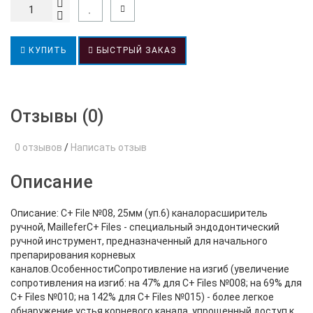
КУПИТЬ
БЫСТРЫЙ ЗАКАЗ
Отзывы (0)
0 отзывов
/
Написать отзыв
Описание
Описание: C+ File №08, 25мм (уп.6) каналорасширитель
ручной, MailleferC+ Files - специальный эндодонтический
ручной инструмент, предназначенный для начального
препарирования корневых
каналов.ОсобенностиСопротивление на изгиб (увеличение
сопротивления на изгиб: на 47% для C+ Files №008; на 69% для
C+ Files №010; на 142% для C+ Files №015) - более легкое
обнаружение устья корневого канала, упрощенный доступ к