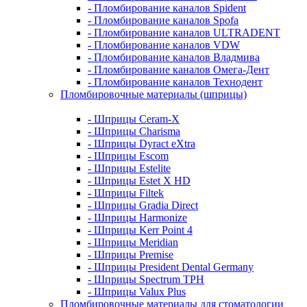
- Пломбирование каналов Spident
- Пломбирование каналов Spofa
- Пломбирование каналов ULTRADENT
- Пломбирование каналов VDW
- Пломбирование каналов Владмива
- Пломбирование каналов Омега-Дент
- Пломбирование каналов Технодент
Пломбировочные материалы (шприцы)
- Шприцы Ceram-X
- Шприцы Charisma
- Шприцы Dyract eXtra
- Шприцы Escom
- Шприцы Estelite
- Шприцы Estet X HD
- Шприцы Filtek
- Шприцы Gradia Direct
- Шприцы Harmonize
- Шприцы Kerr Point 4
- Шприцы Meridian
- Шприцы Premise
- Шприцы President Dental Germany
- Шприцы Spectrum TPH
- Шприцы Valux Plus
Пломбировочные материалы для стоматологии