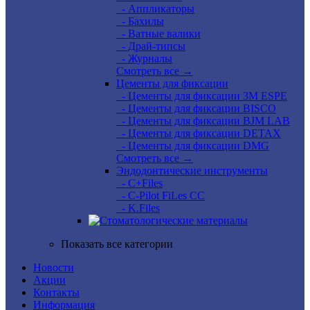
- Аппликаторы
- Бахилы
- Ватные валики
- Драй-типсы
- Журналы
Смотреть все →
Цементы для фиксации
- Цементы для фиксации 3M ESPE
- Цементы для фиксации BISCO
- Цементы для фиксации BJM LAB
- Цементы для фиксации DETAX
- Цементы для фиксации DMG
Смотреть все →
Эндодонтические инструменты
- C+Files
- C-Pilot FiLes CC
- K.Files
Показать все категории
Новости
Акции
Контакты
Информация