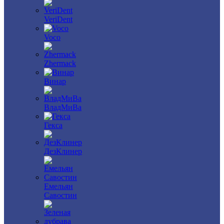
VeriDent
Voco
Zhermack
Винар
ВладМиВа
Гекса
ДезКлинер
Емельян
Савостин