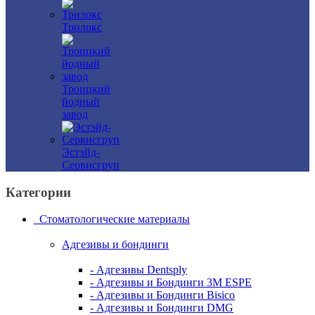
Трилокс
Троицкий
йодный
завод
Эстэйд-
Сервисгруп
Категории
Стоматологические материалы
Адгезивы и бондинги
- Адгезивы Dentsply
- Адгезивы и Бондинги 3M ESPE
- Адгезивы и Бондинги Bisico
- Адгезивы и Бондинги DMG