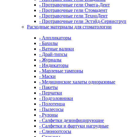
- Протравочные гели Омега-Дент
- Протравочные гели Стомадент
- Протравочные гели ТехноДент
- Протравочные гели Эстэйд-Сервисгруп
Расходные материалы для стоматологии
- Аппликаторы
- Бахилы
- Ватные валики
- Драй-типсы
- Журналы
- Индикаторы
- Марлевые тампоны
- Маски
- Медицинские халаты одноразовые
- Пакеты
- Перчатки
- Подголовники
- Полотенца
- Пылесосы
- Рулоны
- Салфетки дезинфицирующие
- Салфетки и фартуки нагрудные
- Слюноотсосы
- Стаканы