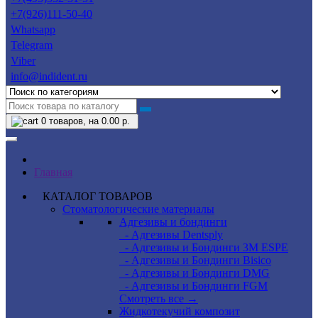
+7(926)111-50-40
Whatsapp
Telegram
Viber
info@indident.ru
0
товаров, на 0.00 р.
Главная
КАТАЛОГ ТОВАРОВ
Стоматологические материалы
Адгезивы и бондинги
- Адгезивы Dentsply
- Адгезивы и Бондинги 3M ESPE
- Адгезивы и Бондинги Bisico
- Адгезивы и Бондинги DMG
- Адгезивы и Бондинги FGM
Смотреть все →
Жидкотекучий композит