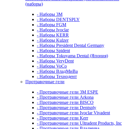
(наборы)
- Наборы 3М
- Наборы DENTSPLY
- Наборы FGM
- Наборы Ivoclar
- Наборы KERR
- Наборы Kulzer
- Наборы President Dental Germany
- Наборы Spident
- Наборы Tokuyama Dental (Япония)
- Наборы VeryDent
- Наборы VoCo
- Наборы ВладМиВа
- Наборы Технодент
Протравочные гели
- Протравочные гели 3М ESPE
- Протравочные гели Arkona
- Протравочные гели BISCO
- Протравочные гели Dentsply
- Протравочные гели Ivoclar Vivadent
- Протравочные гели Kerr
- Протравочные гели Ultradent Products, Inc
- Протравочные гели Владмива