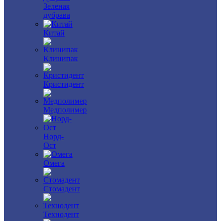
Зеленая
дубрава
Китай
Клинипак
Кристидент
Медполимер
Норд-
Ост
Омега
Стомадент
Технодент