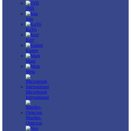
JNB
Jota
KaVo
Kerr
Kulzer
Mani
Meta
Microbrush
International
Mueller-
Omicron