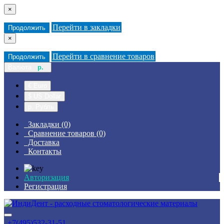
×
Перейти в закладки
Продолжить
×
Перейти в сравнение товаров
Продолжить
Валюта
р.
€ Euro
$ US Dollar
р. Рубль
Закладки (0)
Сравнение товаров (0)
Доставка
Контакты
Авторизация
Регистрация
+7(495)532-31-51