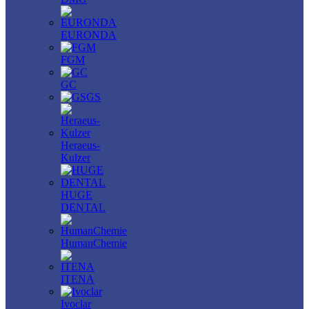
EURONDA
FGM
GC
GS
Heraeus-
Kulzer
HUGE
DENTAL
HumanChemie
ITENA
Ivoclar