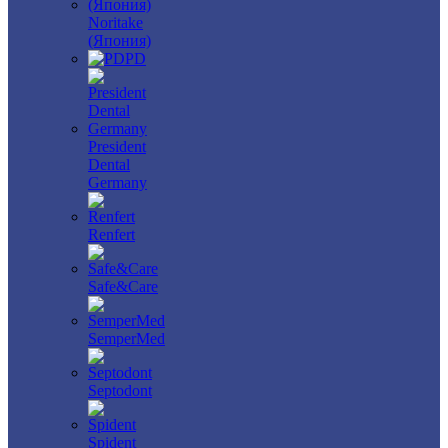
Noritake
(Япония)
PD
President
Dental
Germany
Renfert
Safe&Care
SemperMed
Septodont
Spident