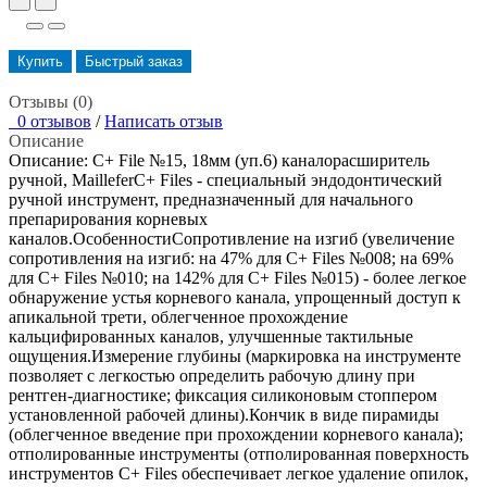
Купить
Быстрый заказ
Отзывы (0)
0 отзывов
/
Написать отзыв
Описание
Описание: C+ File №15, 18мм (уп.6) каналорасширитель
ручной, MailleferC+ Files - специальный эндодонтический
ручной инструмент, предназначенный для начального
препарирования корневых
каналов.ОсобенностиСопротивление на изгиб (увеличение
сопротивления на изгиб: на 47% для C+ Files №008; на 69%
для C+ Files №010; на 142% для C+ Files №015) - более легкое
обнаружение устья корневого канала, упрощенный доступ к
апикальной трети, облегченное прохождение
кальцифированных каналов, улучшенные тактильные
ощущения.Измерение глубины (маркировка на инструменте
позволяет с легкостью определить рабочую длину при
рентген-диагностике; фиксация силиконовым стоппером
установленной рабочей длины).Кончик в виде пирамиды
(облегченное введение при прохождении корневого канала);
отполированные инструменты (отполированная поверхность
инструментов C+ Files обеспечивает легкое удаление опилок,