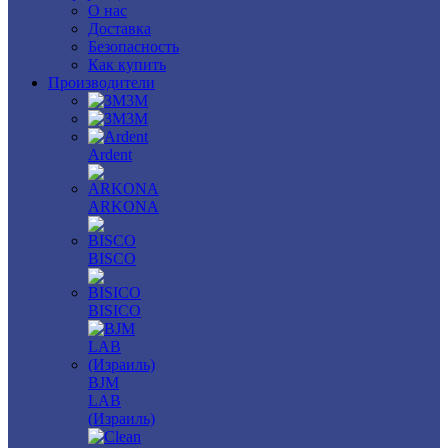
О нас
Доставка
Безопасность
Как купить
Производители
3M
3М
Ardent
ARKONA
BISCO
BISICO
BJM
LAB
(Израиль)