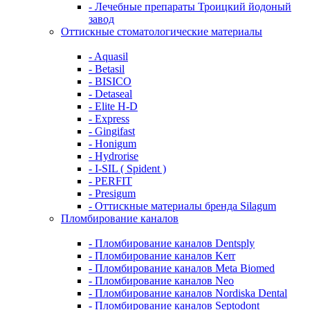
- Лечебные препараты Троицкий йодоный
завод
Оттискные стоматологические материалы
- Aquasil
- Betasil
- BISICO
- Detaseal
- Elite H-D
- Express
- Gingifast
- Honigum
- Hydrorise
- I-SIL ( Spident )
- PERFIT
- Presigum
- Оттискные материалы бренда Silagum
Пломбирование каналов
- Пломбирование каналов Dentsply
- Пломбирование каналов Kerr
- Пломбирование каналов Meta Biomed
- Пломбирование каналов Neo
- Пломбирование каналов Nordiska Dental
- Пломбирование каналов Septodont