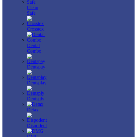
Clean
Safe
Crosstex
Dental
Combo
Dentspay
Dentsplay
Dentsply
Detax
Dispodent
DMG