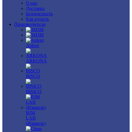
О нас
Доставка
Безопасность
Как купить
Производители
3M
3М
Ardent
ARKONA
BISCO
BISICO
BJM
LAB
(Израиль)