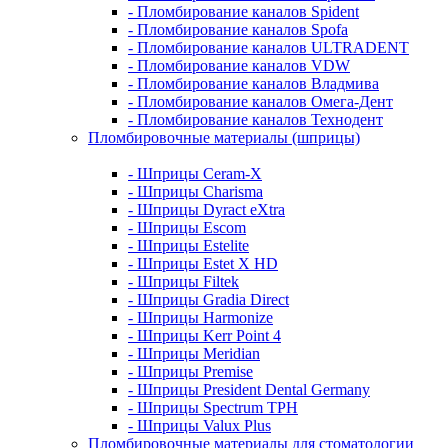
- Пломбирование каналов Spident
- Пломбирование каналов Spofa
- Пломбирование каналов ULTRADENT
- Пломбирование каналов VDW
- Пломбирование каналов Владмива
- Пломбирование каналов Омега-Дент
- Пломбирование каналов Технодент
Пломбировочные материалы (шприцы)
- Шприцы Ceram-X
- Шприцы Charisma
- Шприцы Dyract eXtra
- Шприцы Escom
- Шприцы Estelite
- Шприцы Estet X HD
- Шприцы Filtek
- Шприцы Gradia Direct
- Шприцы Harmonize
- Шприцы Kerr Point 4
- Шприцы Meridian
- Шприцы Premise
- Шприцы President Dental Germany
- Шприцы Spectrum TPH
- Шприцы Valux Plus
Пломбировочные материалы для стоматологии