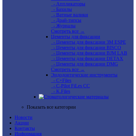
- Аппликаторы
- Бахилы
- Ватные валики
- Драй-типсы
- Журналы
Смотреть все →
Цементы для фиксации
- Цементы для фиксации 3M ESPE
- Цементы для фиксации BISCO
- Цементы для фиксации BJM LAB
- Цементы для фиксации DETAX
- Цементы для фиксации DMG
Смотреть все →
Эндодонтические инструменты
- C+Files
- C-Pilot FiLes CC
- K.Files
Показать все категории
Новости
Акции
Контакты
Информация