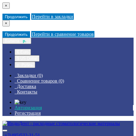
×
Перейти в закладки
Продолжить
×
Перейти в сравнение товаров
Продолжить
Валюта
р.
€ Euro
$ US Dollar
р. Рубль
Закладки (0)
Сравнение товаров (0)
Доставка
Контакты
Авторизация
Регистрация
+7(495)532-31-51