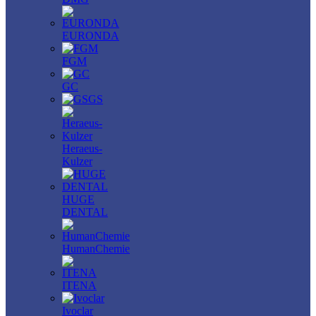
EURONDA
FGM
GC
GS
Heraeus-
Kulzer
HUGE
DENTAL
HumanChemie
ITENA
Ivoclar