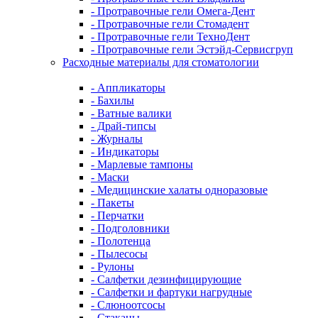
- Протравочные гели Омега-Дент
- Протравочные гели Стомадент
- Протравочные гели ТехноДент
- Протравочные гели Эстэйд-Сервисгруп
Расходные материалы для стоматологии
- Аппликаторы
- Бахилы
- Ватные валики
- Драй-типсы
- Журналы
- Индикаторы
- Марлевые тампоны
- Маски
- Медицинские халаты одноразовые
- Пакеты
- Перчатки
- Подголовники
- Полотенца
- Пылесосы
- Рулоны
- Салфетки дезинфицирующие
- Салфетки и фартуки нагрудные
- Слюноотсосы
- Стаканы