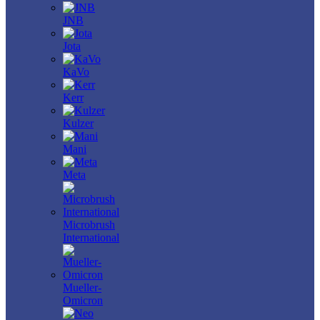
JNB
Jota
KaVo
Kerr
Kulzer
Mani
Meta
Microbrush
International
Mueller-
Omicron