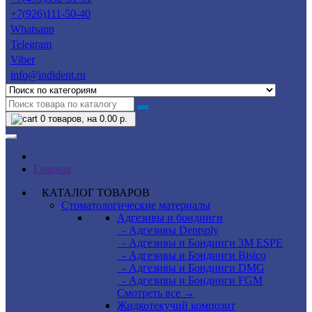
+7(926)111-50-40
Whatsapp
Telegram
Viber
info@indident.ru
0
товаров, на 0.00 р.
Главная
КАТАЛОГ ТОВАРОВ
Стоматологические материалы
Адгезивы и бондинги
- Адгезивы Dentsply
- Адгезивы и Бондинги 3M ESPE
- Адгезивы и Бондинги Bisico
- Адгезивы и Бондинги DMG
- Адгезивы и Бондинги FGM
Смотреть все →
Жидкотекучий композит