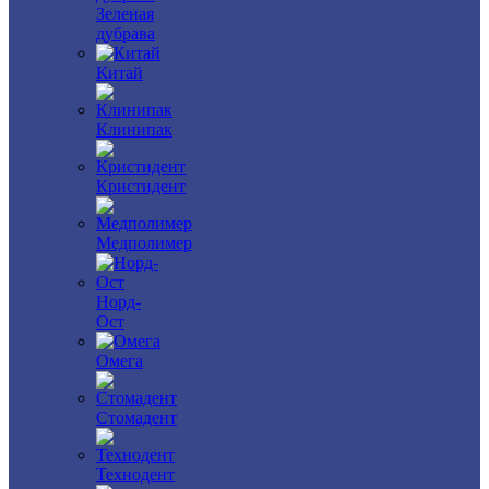
Зеленая
дубрава
Китай
Клинипак
Кристидент
Медполимер
Норд-
Ост
Омега
Стомадент
Технодент