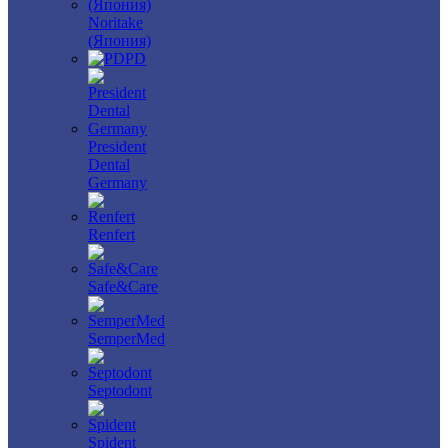
Noritake
(Япония)
PD
President
Dental
Germany
Renfert
Safe&Care
SemperMed
Septodont
Spident