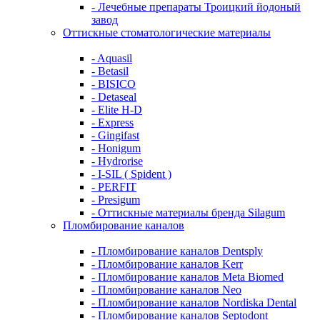
- Лечебные препараты Троицкий йодоный
завод
Оттискные стоматологические материалы
- Aquasil
- Betasil
- BISICO
- Detaseal
- Elite H-D
- Express
- Gingifast
- Honigum
- Hydrorise
- I-SIL ( Spident )
- PERFIT
- Presigum
- Оттискные материалы бренда Silagum
Пломбирование каналов
- Пломбирование каналов Dentsply
- Пломбирование каналов Kerr
- Пломбирование каналов Meta Biomed
- Пломбирование каналов Neo
- Пломбирование каналов Nordiska Dental
- Пломбирование каналов Septodont