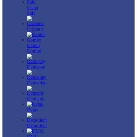
Clean
Safe
Crosstex
Dental
Combo
Dentspay
Dentsplay
Dentsply
Detax
Dispodent
DMG