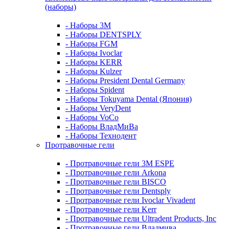
(наборы)
- Наборы 3М
- Наборы DENTSPLY
- Наборы FGM
- Наборы Ivoclar
- Наборы KERR
- Наборы Kulzer
- Наборы President Dental Germany
- Наборы Spident
- Наборы Tokuyama Dental (Япония)
- Наборы VeryDent
- Наборы VoCo
- Наборы ВладМиВа
- Наборы Технодент
Протравочные гели
- Протравочные гели 3М ESPE
- Протравочные гели Arkona
- Протравочные гели BISCO
- Протравочные гели Dentsply
- Протравочные гели Ivoclar Vivadent
- Протравочные гели Kerr
- Протравочные гели Ultradent Products, Inc
- Протравочные гели Владмива