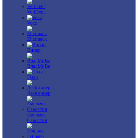
VeriDent
Voco
Zhermack
Винар
ВладМиВа
Гекса
ДезКлинер
Емельян
Савостин