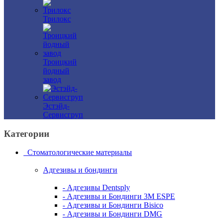
Трилокс
Троицкий
йодный
завод
Эстэйд-
Сервисгруп
Категории
Стоматологические материалы
Адгезивы и бондинги
- Адгезивы Dentsply
- Адгезивы и Бондинги 3M ESPE
- Адгезивы и Бондинги Bisico
- Адгезивы и Бондинги DMG