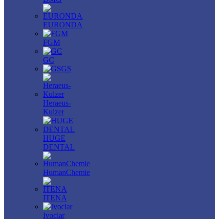
EURONDA
FGM
GC
GS
Heraeus-
Kulzer
HUGE
DENTAL
HumanChemie
ITENA
Ivoclar