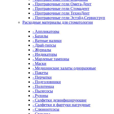
- Протравочные гели Омега-Дент
- Протравочные гели Стомадент
- Протравочные гели ТехноДент
- Протравочные гели Эстэйд-Сервисгруп
Расходные материалы для стоматологии
- Аппликаторы
- Бахилы
- Ватные валики
- Драй-типсы
- Журналы
- Индикаторы
- Марлевые тампоны
- Маски
- Медицинские халаты одноразовые
- Пакеты
- Перчатки
- Подголовники
- Полотенца
- Пылесосы
- Рулоны
- Салфетки дезинфицирующие
- Салфетки и фартуки нагрудные
- Слюноотсосы
- Стаканы