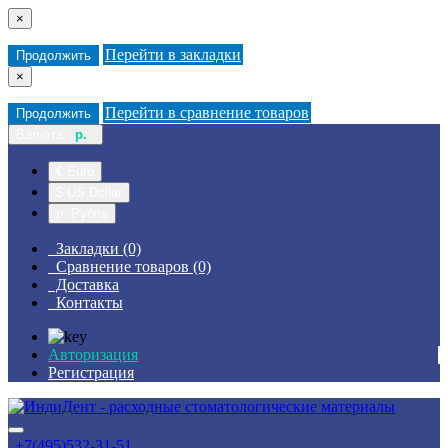
×
Перейти в закладки
Продолжить
×
Перейти в сравнение товаров
Продолжить
Валюта
р.
€ Euro
$ US Dollar
р. Рубль
Закладки (0)
Сравнение товаров (0)
Доставка
Контакты
Авторизация
Регистрация
+7(495)532-31-51