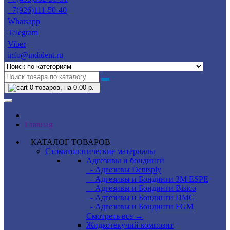
+7(926)111-50-40
Whatsapp
Telegram
Viber
info@indident.ru
0
товаров, на 0.00 р.
Главная
КАТАЛОГ ТОВАРОВ
Стоматологические материалы
Адгезивы и бондинги
- Адгезивы Dentsply
- Адгезивы и Бондинги 3M ESPE
- Адгезивы и Бондинги Bisico
- Адгезивы и Бондинги DMG
- Адгезивы и Бондинги FGM
Смотреть все →
Жидкотекучий композит