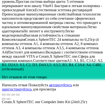
уровень.Простая система выбора цвета: 5 оттенков
перекрывают всю шкалу Vita®1 Быстрая и легкая полировка -
превосходный блескЕстественная эстетика реставраций
Превосходные манипуляционные свойстваНовая технология
наполнителя представляет из себя сочетание сферических
частиц и оптимизированной матрицы смолы, что приводит к
идеальным манипуляционным свойствам материала:Легко
адаптироватьНе липнет к инструментуЛегко
моделироватьВысокая устойчивость к стеканию
КомплектацияCeram.x SphereTEC 24 компьюлы по 0,25гр (4
компьюлы оттенок А1, 4 компьюлы оттенок А2, 8 компьюл
оттенок А3, 4 компьюлы оттенок А3,5, 4 компьюлы оттенок
А4)Пистолет для компьюл.Вкладыш c соответствием оттенков
между шкалой VITA и Ceram.X SphereTEC one.Сфера для
хранения компьюл.Соответствие цветовА1: А1, В1, С1А2: А2,
В2, D2А3: А3, С2, D3, D4А3,5: А3,5, В3, В4, С3А4: А4, С4BL
(отбеленный)
Нет отзывов об этом товаре.
Написать отзыв
Пожалуйста
авторизуйтесь
или
зарегистрируйтесь
для просмотра
Ceram.X SphereTEC one Compules Intro Kit (24x0.25г)