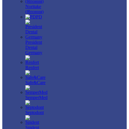
Noritake
(Япония)
PD
President
Dental
Germany
Renfert
Safe&Care
SemperMed
Septodont
Spident