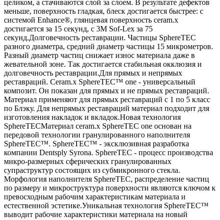
целиком, а стачиваются слой за слоем. В результате дефектов
меньше, поверхность гладкая, блеск достигается быстрее: с
системой Enhance®, глянцевая поверхность ceram.x
достигается за 15 секунд, с 3M Sof-Lex за 75
секунд.Долговечность реставрации. Частицы SphereTEC
разного диаметра, средний диаметр частицы 15 микрометров.
Разный диаметр частиц снижает износ материала даже в
жевательной зоне. Так достигается стабильная окклюзия и
долговечность реставрации.Для прямых и непрямых
реставраций. Сeram.x SphereTEC™ one - универсальный
композит. Он показан для прямых и не прямых реставраций.
Материал применяют для прямых реставраций с 1 по 5 класс
по Блэку. Для непрямых реставраций материал подходит для
изготовления накладок и вкладок.Новая технология
SphereTECМатериал ceram.x SphereTEC one основан на
передовой технологии гранулированного наполнителя
SphereTEC™. SphereTEC™ - эксклюзивная разработка
компании Dentsply Syrona. SphereTEC - процесс производства
микро-размерных сферических гранулированных
супраструктур состоящих из субмикронного стекла.
Морфология наполнителя SphereTEC, распределение частиц
по размеру и микроструктура поверхности являются ключом к
превосходным рабочим характеристикам материала и
естественной эстетике.Уникальная технология SphereTEC™
выводит рабочие характеристики материала на новый