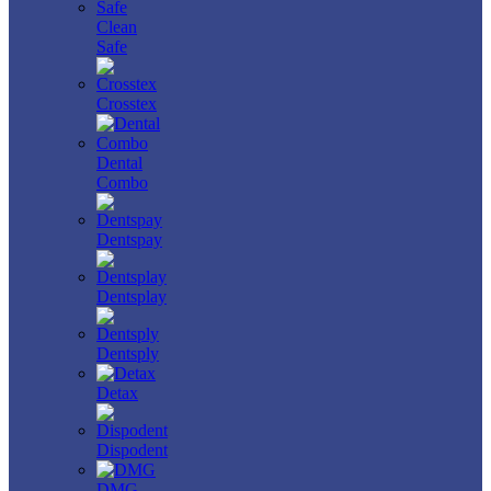
Clean
Safe
Crosstex
Dental
Combo
Dentspay
Dentsplay
Dentsply
Detax
Dispodent
DMG