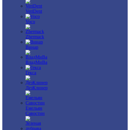
VeriDent
Voco
Zhermack
Винар
ВладМиВа
Гекса
ДезКлинер
Емельян
Савостин