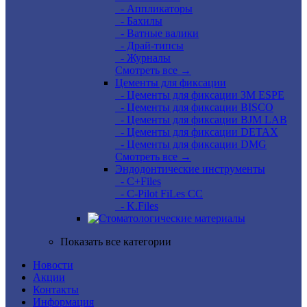
- Аппликаторы
- Бахилы
- Ватные валики
- Драй-типсы
- Журналы
Смотреть все →
Цементы для фиксации
- Цементы для фиксации 3M ESPE
- Цементы для фиксации BISCO
- Цементы для фиксации BJM LAB
- Цементы для фиксации DETAX
- Цементы для фиксации DMG
Смотреть все →
Эндодонтические инструменты
- C+Files
- C-Pilot FiLes CC
- K.Files
Показать все категории
Новости
Акции
Контакты
Информация