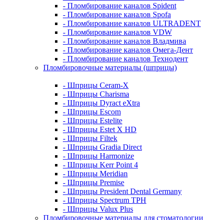
- Пломбирование каналов Spident
- Пломбирование каналов Spofa
- Пломбирование каналов ULTRADENT
- Пломбирование каналов VDW
- Пломбирование каналов Владмива
- Пломбирование каналов Омега-Дент
- Пломбирование каналов Технодент
Пломбировочные материалы (шприцы)
- Шприцы Ceram-X
- Шприцы Charisma
- Шприцы Dyract eXtra
- Шприцы Escom
- Шприцы Estelite
- Шприцы Estet X HD
- Шприцы Filtek
- Шприцы Gradia Direct
- Шприцы Harmonize
- Шприцы Kerr Point 4
- Шприцы Meridian
- Шприцы Premise
- Шприцы President Dental Germany
- Шприцы Spectrum TPH
- Шприцы Valux Plus
Пломбировочные материалы для стоматологии