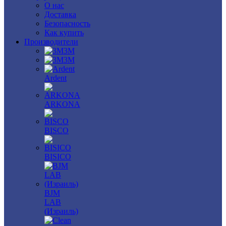
О нас
Доставка
Безопасность
Как купить
Производители
3M
3М
Ardent
ARKONA
BISCO
BISICO
BJM
LAB
(Израиль)