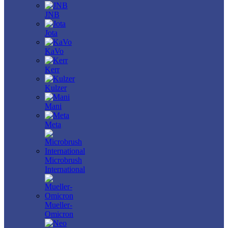
JNB
Jota
KaVo
Kerr
Kulzer
Mani
Meta
Microbrush
International
Mueller-
Omicron