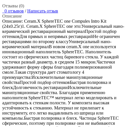
Отзывы (0)
0 отзывов
/
Написать отзыв
Описание
Описание: Ceram.X SphereTEC one Compules Intro Kit
(24x0.25г)1. Сeram.X SphereTEC one это:Универсальный нано-
керамический реставрационный материалПростой подбор
оттенковДля прямых и непрямых реставрацийНе ограничен
реставрациями по второму классуУниверсальный нано-
керамический материалВ новом ceram.X one используется
инновационный наполнитель SphereTEC. Наполнитель
состоит из сферических частиц бариевого стекла. У каждой
частички разный диаметр, в среднем 15 микрон.Частички
удерживают форму сферы благодаря полимеризованной
смоле.Такая структура дает стоматологу 4
преимущества:Исключительные манипуляционные
свойстваПростой подбор оттенковБыстрая полировка и
блескДолговечность реставрацииИсключительные
манипуляционные свойства. Благодаря применению
наполнителя SphereTEC™ материал легко моделировать и
адаптировать к стенкам полости. У композита высокая
устойчивость к стеканию. Материал не прилипает к
инструменту, его легко выдавливать из шприца или
компьюлы.Быстрая полировка и блеск. Частицы SphereTEC
сферические, поэтому при полировке они не выбиваются