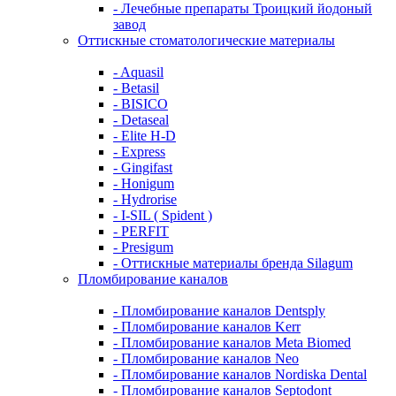
- Лечебные препараты Троицкий йодоный
завод
Оттискные стоматологические материалы
- Aquasil
- Betasil
- BISICO
- Detaseal
- Elite H-D
- Express
- Gingifast
- Honigum
- Hydrorise
- I-SIL ( Spident )
- PERFIT
- Presigum
- Оттискные материалы бренда Silagum
Пломбирование каналов
- Пломбирование каналов Dentsply
- Пломбирование каналов Kerr
- Пломбирование каналов Meta Biomed
- Пломбирование каналов Neo
- Пломбирование каналов Nordiska Dental
- Пломбирование каналов Septodont