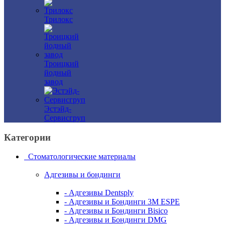
Трилокс
Троицкий
йодный
завод
Эстэйд-
Сервисгруп
Категории
Стоматологические материалы
Адгезивы и бондинги
- Адгезивы Dentsply
- Адгезивы и Бондинги 3M ESPE
- Адгезивы и Бондинги Bisico
- Адгезивы и Бондинги DMG