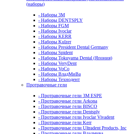
(наборы)
- Наборы 3М
- Наборы DENTSPLY
- Наборы FGM
- Наборы Ivoclar
- Наборы KERR
- Наборы Kulzer
- Наборы President Dental Germany
- Наборы Spident
- Наборы Tokuyama Dental (Япония)
- Наборы VeryDent
- Наборы VoCo
- Наборы ВладМиВа
- Наборы Технодент
Протравочные гели
- Протравочные гели 3М ESPE
- Протравочные гели Arkona
- Протравочные гели BISCO
- Протравочные гели Dentsply
- Протравочные гели Ivoclar Vivadent
- Протравочные гели Kerr
- Протравочные гели Ultradent Products, Inc
- Протравочные гели Владмива