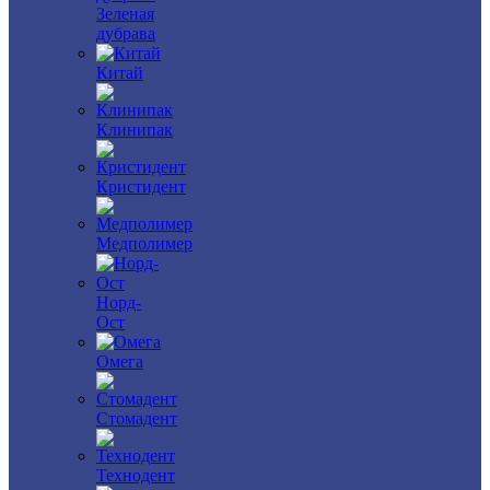
Зеленая
дубрава
Китай
Клинипак
Кристидент
Медполимер
Норд-
Ост
Омега
Стомадент
Технодент