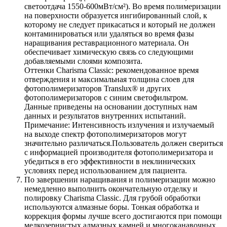
светоотдача 1550-600мВт/см²). Во время полимеризации
на поверхности образуется ингибированный слой, к
которому не следует прикасаться и который не должен
контаминироваться или удаляться во время фазы
наращивания реставрационного материала. Он
обеспечивает химическую связь со следующими
добавляемыми слоями композита.
Оттенки Charisma Classic: рекомендованное время
отверждения и максимальная толщина слоев для
фотополимеризаторов Translux® и других
фотополимеризаторов с синим светофильтром.
Данные приведены на основании доступных нам
данных и результатов внутренних испытаний.
Примечание: Интенсивность излучения и излучаемый
на выходе спектр фотополимеризаторов могут
значительно различаться.Пользователь должен свериться
с информацией производителя фотополимеризатора и
убедиться в его эффективности в неклинических
условиях перед использованием для пациента.
По завершении наращивания и полимеризации можно
немедленно выполнить окончательную отделку и
полировку Charisma Classic. Для грубой обработки
используются алмазные боры. Тонкая обработка и
коррекция формы лучше всего достигаются при помощи
мелкозернистых алмазных камней и многоканавочных