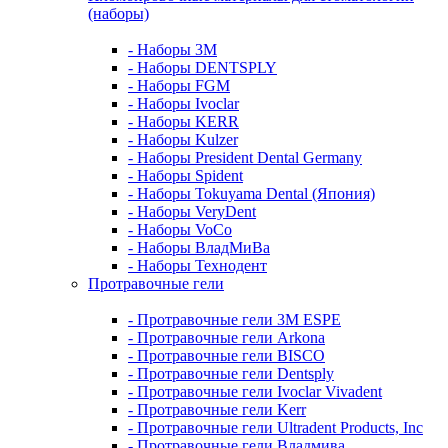
(наборы)
- Наборы 3М
- Наборы DENTSPLY
- Наборы FGM
- Наборы Ivoclar
- Наборы KERR
- Наборы Kulzer
- Наборы President Dental Germany
- Наборы Spident
- Наборы Tokuyama Dental (Япония)
- Наборы VeryDent
- Наборы VoCo
- Наборы ВладМиВа
- Наборы Технодент
Протравочные гели
- Протравочные гели 3М ESPE
- Протравочные гели Arkona
- Протравочные гели BISCO
- Протравочные гели Dentsply
- Протравочные гели Ivoclar Vivadent
- Протравочные гели Kerr
- Протравочные гели Ultradent Products, Inc
- Протравочные гели Владмива