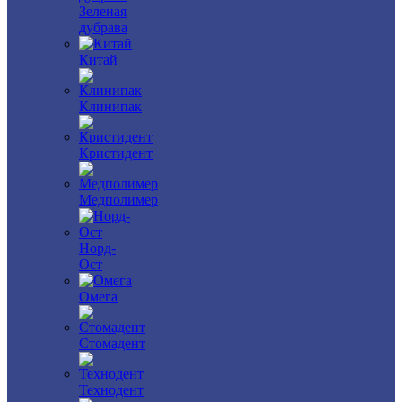
Зеленая
дубрава
Китай
Клинипак
Кристидент
Медполимер
Норд-
Ост
Омега
Стомадент
Технодент