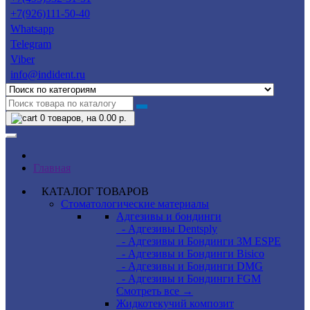
+7(926)111-50-40
Whatsapp
Telegram
Viber
info@indident.ru
0
товаров, на 0.00 р.
Главная
КАТАЛОГ ТОВАРОВ
Стоматологические материалы
Адгезивы и бондинги
- Адгезивы Dentsply
- Адгезивы и Бондинги 3M ESPE
- Адгезивы и Бондинги Bisico
- Адгезивы и Бондинги DMG
- Адгезивы и Бондинги FGM
Смотреть все →
Жидкотекучий композит