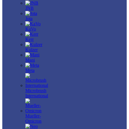
JNB
Jota
KaVo
Kerr
Kulzer
Mani
Meta
Microbrush
International
Mueller-
Omicron