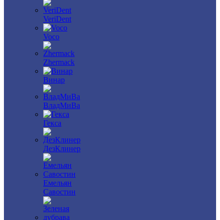
VeriDent
Voco
Zhermack
Винар
ВладМиВа
Гекса
ДезКлинер
Емельян
Савостин