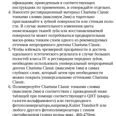
ификациям, приведенным в соответствующих
инструкциях по применению, и отверждайте отдельно.
Наносите реставрационный материал Charisma Classic
тонкими слоями (максимум 2мм) и тщательно
приглаживайте к зубной поверхности или стенкам поло-
сти. В случае значительного изменения цвета
нижележащих тканей зуба или восстанавливаемой
поверхности может потребоваться предварительная
маски-ровка тонким слоем одного из рекомендуемых
оттенков непрозрачного дентина Charisma Classic.
Чтобы избежать чрезмерной прозрачности и достичь
идеального эстетического результата в случае больших
полостей класса IV и реставрации передних зубов,
необходимо использовать универсальный непрозрачный
дентин Charisma Classic (максимум 1мм) в самых
глубоких слоях, который затем при необходимости
можно покрыть универсальными оттенками Charisma
Classic.
Полимеризуйте Charisma Classic тонкими слоями
(максимум 2мм) в соответствии с приведенной ниже
таблицей при помощи соответствующего QHT (кварц-
галоген-вольфрамового) или светодиодного
фотополимеризатора,например,Kulzer Translux® или
любого другого фотополимеризатора с синим
светофильтром (длина волны макс. 460-470нм;