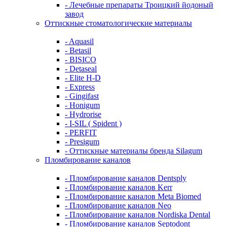
- Лечебные препараты Троицкий йодоный
завод
Оттискные стоматологические материалы
- Aquasil
- Betasil
- BISICO
- Detaseal
- Elite H-D
- Express
- Gingifast
- Honigum
- Hydrorise
- I-SIL ( Spident )
- PERFIT
- Presigum
- Оттискные материалы бренда Silagum
Пломбирование каналов
- Пломбирование каналов Dentsply
- Пломбирование каналов Kerr
- Пломбирование каналов Meta Biomed
- Пломбирование каналов Neo
- Пломбирование каналов Nordiska Dental
- Пломбирование каналов Septodont