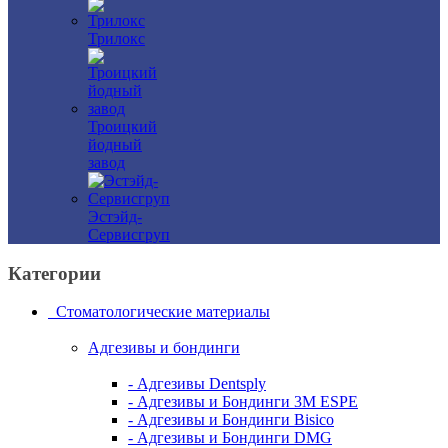
Трилокс
Троицкий
йодный
завод
Эстэйд-
Сервисгруп
Категории
Стоматологические материалы
Адгезивы и бондинги
- Адгезивы Dentsply
- Адгезивы и Бондинги 3M ESPE
- Адгезивы и Бондинги Bisico
- Адгезивы и Бондинги DMG