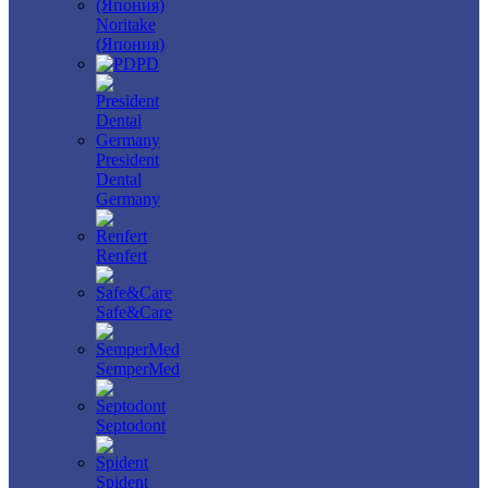
Noritake
(Япония)
PD
President
Dental
Germany
Renfert
Safe&Care
SemperMed
Septodont
Spident