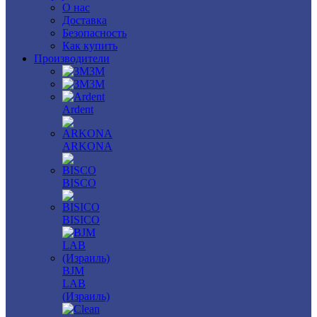
О нас
Доставка
Безопасность
Как купить
Производители
3M
3М
Ardent
ARKONA
BISCO
BISICO
BJM
LAB
(Израиль)