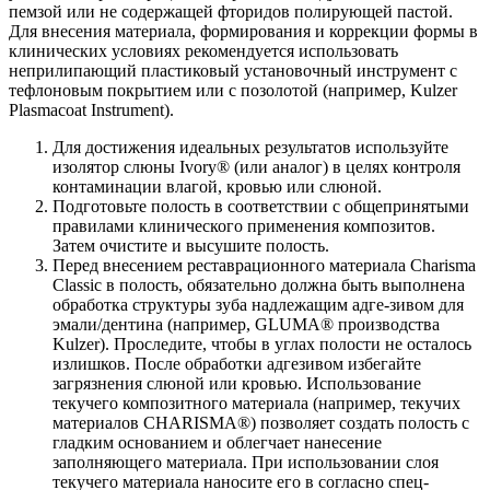
пемзой или не содержащей фторидов полирующей пастой.
Для внесения материала, формирования и коррекции формы в
клинических условиях рекомендуется использовать
неприлипающий пластиковый установочный инструмент с
тефлоновым покрытием или с позолотой (например, Kulzer
Plasmacoat Instrument).
Для достижения идеальных результатов используйте
изолятор слюны Ivory® (или аналог) в целях контроля
контаминации влагой, кровью или слюной.
Подготовьте полость в соответствии с общепринятыми
правилами клинического применения композитов.
Затем очистите и высушите полость.
Перед внесением реставрационного материала Charisma
Classic в полость, обязательно должна быть выполнена
обработка структуры зуба надлежащим адге-зивом для
эмали/дентина (например, GLUMA® производства
Kulzer). Проследите, чтобы в углах полости не осталось
излишков. После обработки адгезивом избегайте
загрязнения слюной или кровью. Использование
текучего композитного материала (например, текучих
материалов CHARISMA®) позволяет создать полость с
гладким основанием и облегчает нанесение
заполняющего материала. При использовании слоя
текучего материала наносите его в согласно спец-