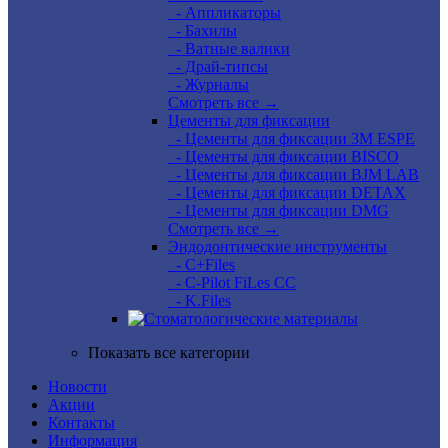
- Аппликаторы
- Бахилы
- Ватные валики
- Драй-типсы
- Журналы
Смотреть все →
Цементы для фиксации
- Цементы для фиксации 3M ESPE
- Цементы для фиксации BISCO
- Цементы для фиксации BJM LAB
- Цементы для фиксации DETAX
- Цементы для фиксации DMG
Смотреть все →
Эндодонтические инструменты
- C+Files
- C-Pilot FiLes CC
- K.Files
Показать все категории
Новости
Акции
Контакты
Информация