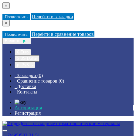
×
Перейти в закладки
Продолжить
×
Перейти в сравнение товаров
Продолжить
Валюта
р.
€ Euro
$ US Dollar
р. Рубль
Закладки (0)
Сравнение товаров (0)
Доставка
Контакты
Авторизация
Регистрация
+7(495)532-31-51