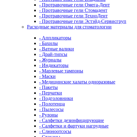
- Протравочные гели Омега-Дент
- Протравочные гели Стомадент
- Протравочные гели ТехноДент
- Протравочные гели Эстэйд-Сервисгруп
Расходные материалы для стоматологии
- Аппликаторы
- Бахилы
- Ватные валики
- Драй-типсы
- Журналы
- Индикаторы
- Марлевые тампоны
- Маски
- Медицинские халаты одноразовые
- Пакеты
- Перчатки
- Подголовники
- Полотенца
- Пылесосы
- Рулоны
- Салфетки дезинфицирующие
- Салфетки и фартуки нагрудные
- Слюноотсосы
- Стаканы