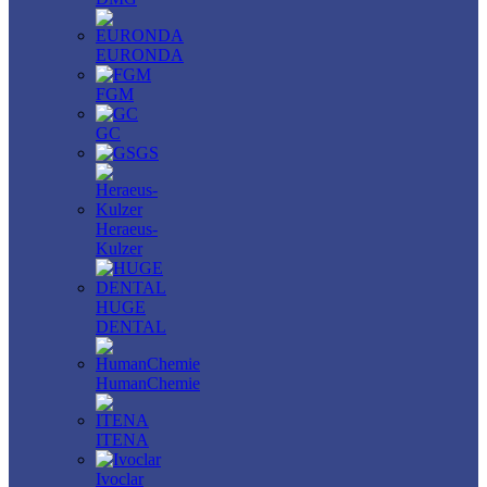
EURONDA
FGM
GC
GS
Heraeus-
Kulzer
HUGE
DENTAL
HumanChemie
ITENA
Ivoclar