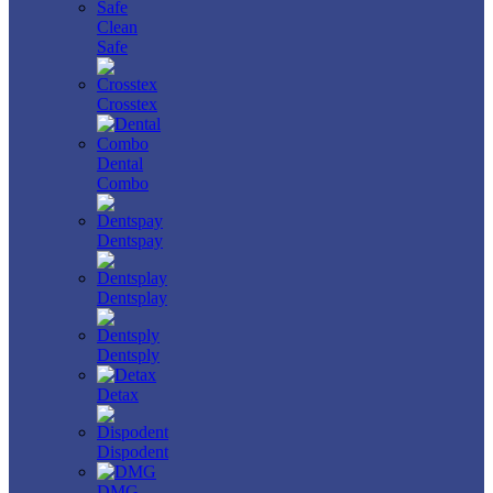
Clean
Safe
Crosstex
Dental
Combo
Dentspay
Dentsplay
Dentsply
Detax
Dispodent
DMG