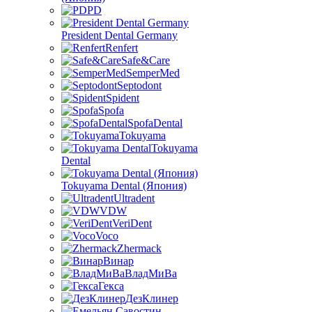
PD
President Dental Germany
Renfert
Safe&Care
SemperMed
Septodont
Spident
Spofa
SpofaDental
Tokuyama
Tokuyama
Dental
Tokuyama Dental (Япония)
Ultradent
VDW
VeriDent
Voco
Zhermack
Винар
ВладМиВа
Гекса
ДезКлинер