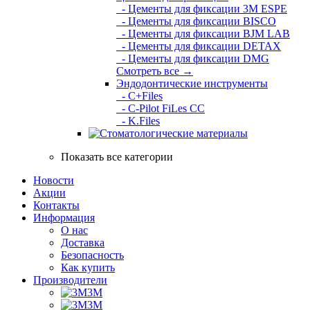
- Цементы для фиксации 3M ESPE
- Цементы для фиксации BISCO
- Цементы для фиксации BJM LAB
- Цементы для фиксации DETAX
- Цементы для фиксации DMG
Смотреть все →
Эндодонтические инструменты
- C+Files
- C-Pilot FiLes CC
- K.Files
Показать все категории
Новости
Акции
Контакты
Информация
О нас
Доставка
Безопасность
Как купить
Производители
3M
3М