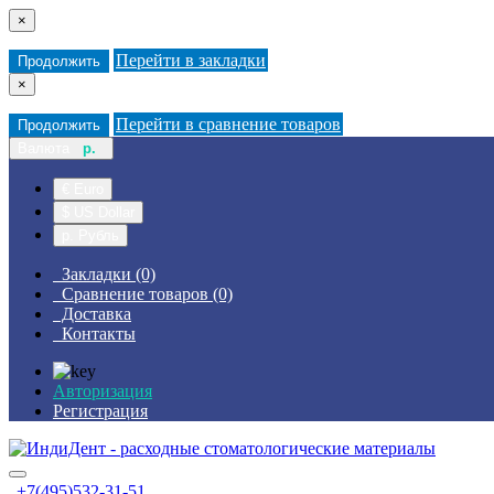
×
Перейти в закладки
Продолжить
×
Перейти в сравнение товаров
Продолжить
Валюта
р.
€ Euro
$ US Dollar
р. Рубль
Закладки (0)
Сравнение товаров (0)
Доставка
Контакты
Авторизация
Регистрация
+7(495)532-31-51