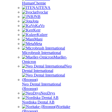
HumanChemie
ITENA
Ivoclar
JNB
Jota
KaVo
Kerr
Kulzer
Mani
Meta
Microbrush International
Mueller-
Omicron
Neo
Dental International
Neo Dental International
(Япония)
NeoDrys
Nordiska Dental AB
Noritake
(Япония)