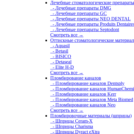
Лечебные стоматологические препарат
- Лечебные препараты DMG
- Лечебные препараты GC
- Лечебные препараты NEO DENTAL
- Лечебные препараты Produits Dentaire
- Лечебные препараты Septodont
Смотреть все →
Оттискные стоматологические материа
- Aquasil
- Betasil
- BISICO
- Detaseal
- Elite H-D
Смотреть все →
Пломбирование каналов
- Пломбирование каналов Dentsply
- Пломбирование каналов HumanChemi
- Пломбирование каналов Kerr
- Пломбирование каналов Meta Biomed
- Пломбирование каналов Neo
Смотреть все →
Пломбировочные материалы (шприцы)
- Шприцы Ceram-X
- Шприцы Charisma
- Шприцы Dyract eXtra