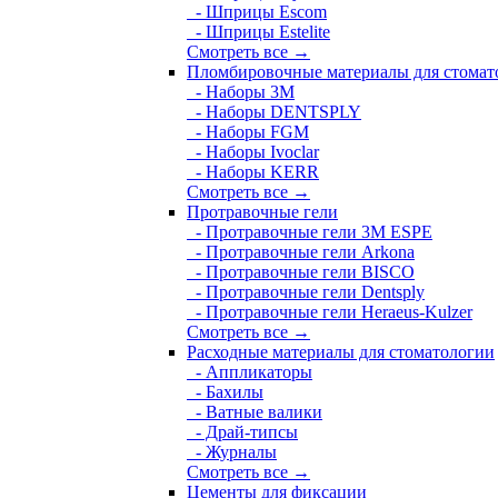
- Шприцы Escom
- Шприцы Estelite
Смотреть все →
Пломбировочные материалы для стомат
- Наборы 3М
- Наборы DENTSPLY
- Наборы FGM
- Наборы Ivoclar
- Наборы KERR
Смотреть все →
Протравочные гели
- Протравочные гели 3М ESPE
- Протравочные гели Arkona
- Протравочные гели BISCO
- Протравочные гели Dentsply
- Протравочные гели Heraeus-Kulzer
Смотреть все →
Расходные материалы для стоматологии
- Аппликаторы
- Бахилы
- Ватные валики
- Драй-типсы
- Журналы
Смотреть все →
Цементы для фиксации