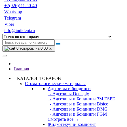
+7(926)111-50-40
Whatsapp
Telegram
Viber
info@indident.ru
0
товаров, на 0.00 р.
Главная
КАТАЛОГ ТОВАРОВ
Стоматологические материалы
Адгезивы и бондинги
- Адгезивы Dentsply
- Адгезивы и Бондинги 3M ESPE
- Адгезивы и Бондинги Bisico
- Адгезивы и Бондинги DMG
- Адгезивы и Бондинги FGM
Смотреть все →
Жидкотекучий композит