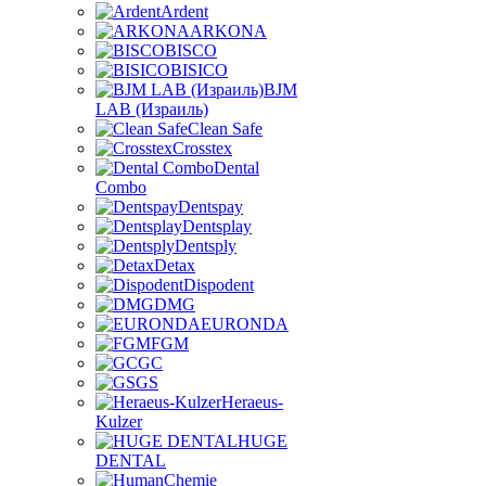
Ardent
ARKONA
BISCO
BISICO
BJM
LAB (Израиль)
Clean Safe
Crosstex
Dental
Combo
Dentspay
Dentsplay
Dentsply
Detax
Dispodent
DMG
EURONDA
FGM
GC
GS
Heraeus-
Kulzer
HUGE
DENTAL