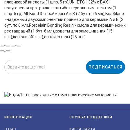
плавиковой кислоты (1 шпр. 5 гр),UNI-ETCH 32% с БАХ -
полугелевая протравка с антибактериальным агентом (1
шпр. 5 гр),All-Bond 3 - праймеры A и В (2 бут. по 6 мл),Bis-Silane
- надежный двухкомпонентый праймер для керамики А и В (2
бут. по 6 мл),Porcelain Bonding Resin - смола для керамических
реставраций (1 бут. 6 мл),кюветы для замешивания (15
шт.),канюли (40 шт.),аппликаторы (25 шт.)
ПОДПИСАТЬСЯ
Нажимая на кнопку «Подписаться», я даю cогласие на
обработку персональных данных.
ИНФОРМАЦИЯ
СЛУЖБА ПОДДЕРЖКИ
О НАС
КАРТА САЙТА