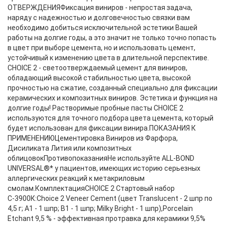
ОТВЕРЖДЕНИЯФиксация виниров - непростая задача,
наряду с надежностью и долговечностью связки вам
необходимо добиться исключительной эстетики Вашей
работы на долгие годы, а это значит не только точно попасть
в цвет при выборе цемента, но и использовать цемент,
устойчивый к изменению цвета в длительной перспективе.
CHOICE 2 - светоотверждаемый цемент для виниров,
обладающий высокой стабильностью цвета, высокой
прочностью на сжатие, созданный специально для фиксации
керамических и композитных виниров. Эстетика и функция на
долгие годы! Растворимые пробные пасты CHOICE 2
используются для точного подбора цвета цемента, который
будет использован для фиксации винира.ПОКАЗАНИЯ К
ПРИМЕНЕНИЮЦементировка Виниров из Фарфора,
Дисиликата Лития или композитных
облицовокПротивопоказанияНе используйте ALL-BOND
UNIVERSAL®* у пациентов, имеющих историю серьезных
аллергических реакций к метакриловым
смолам.КомплектацияCHOICE 2 Стартовый набор
С-3900К:Choice 2 Veneer Cement (цвет Translucent - 2 шпр по
4,5 г; А1 - 1 шпр; B1 - 1 шпр; Milky Bright - 1 шпр),Porcelain
Etchant 9,5 % - эффективная протравка для керамики 9,5%