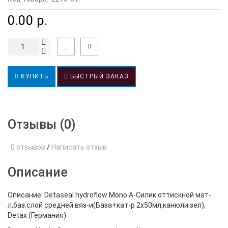
0.00 р.
КУПИТЬ
БЫСТРЫЙ ЗАКАЗ
Отзывы (0)
0 отзывов
/
Написать отзыв
Описание
Описание: Detaseal hydroflow Mono.А-Силик.оттискной мат-
л,баз.слой средней вяз-и(База+кат-р 2х50мл,канюли зел),
Detax (Германия)