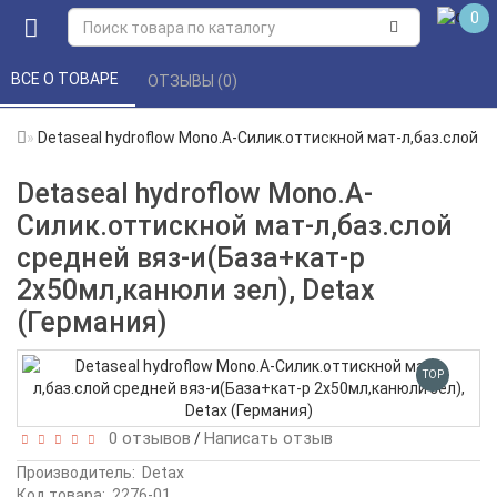
0
ВСЕ О ТОВАРЕ 
ОТЗЫВЫ (0) 
Detaseal hydroflow Mono.А-Силик.оттискной мат-л,баз.слой с
Detaseal hydroflow Mono.А-
Силик.оттискной мат-л,баз.слой
средней вяз-и(База+кат-р
2х50мл,канюли зел), Detax
(Германия)
TOP
0 отзывов
Написать отзыв
/
Производитель:
Detax
Код товара:
2276-01