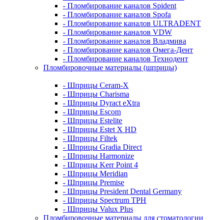
- Пломбирование каналов Spident
- Пломбирование каналов Spofa
- Пломбирование каналов ULTRADENT
- Пломбирование каналов VDW
- Пломбирование каналов Владмива
- Пломбирование каналов Омега-Дент
- Пломбирование каналов Технодент
Пломбировочные материалы (шприцы)
- Шприцы Ceram-X
- Шприцы Charisma
- Шприцы Dyract eXtra
- Шприцы Escom
- Шприцы Estelite
- Шприцы Estet X HD
- Шприцы Filtek
- Шприцы Gradia Direct
- Шприцы Harmonize
- Шприцы Kerr Point 4
- Шприцы Meridian
- Шприцы Premise
- Шприцы President Dental Germany
- Шприцы Spectrum TPH
- Шприцы Valux Plus
Пломбировочные материалы для стоматологии