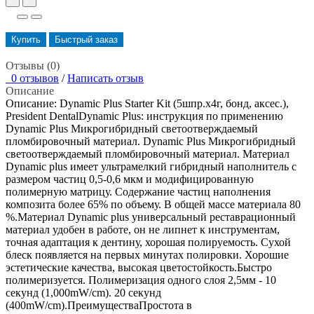
Купить
Быстрый заказ
Отзывы (0)
0 отзывов
/
Написать отзыв
Описание
Описание: Dynamic Plus Starter Kit (5шпр.х4г, бонд, аксес.),
President DentalDynamic Plus: инструкция по применению
Dynamic Plus Микрогибридный светоотверждаемый
пломбировочный материал. Dynamic Plus Микрогибридный
светоотверждаемый пломбировочный материал. Материал
Dynamic plus имеет ультрамелкий гибридный наполнитель с
размером частиц 0,5-0,6 мкм и модифицированную
полимерную матрицу. Содержание частиц наполнения
композита более 65% по объему. В общей массе материала 80
%.Материал Dynamic plus универсальный реставрационный
материал удобен в работе, он не липнет к инструментам,
точная адаптация к дентину, хорошая полируемость. Сухой
блеск появляется на первых минутах полировки. Хорошие
эстетические качества, высокая цветостойкость.Быстро
полимеризуется. Полимеризация одного слоя 2,5мм - 10
секунд (1,000mW/cm). 20 секунд
(400mW/cm).ПреимуществаПростота в