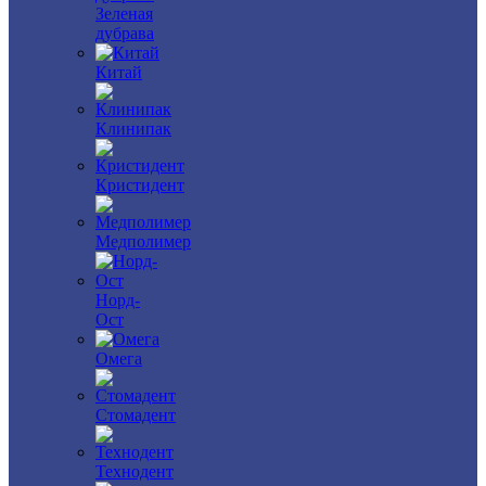
Зеленая
дубрава
Китай
Клинипак
Кристидент
Медполимер
Норд-
Ост
Омега
Стомадент
Технодент