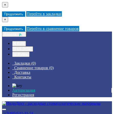
×
Перейти в закладки
Продолжить
×
Перейти в сравнение товаров
Продолжить
Валюта
р.
€ Euro
$ US Dollar
р. Рубль
Закладки (0)
Сравнение товаров (0)
Доставка
Контакты
Авторизация
Регистрация
+7(495)532-31-51