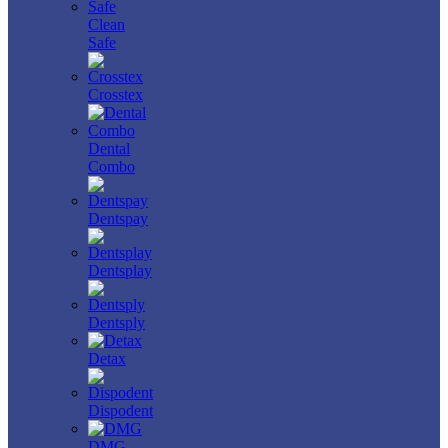
Clean
Safe
Crosstex
Dental
Combo
Dentspay
Dentsplay
Dentsply
Detax
Dispodent
DMG