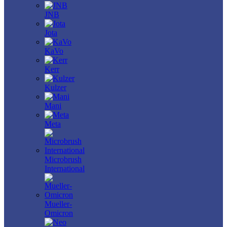
JNB
Jota
KaVo
Kerr
Kulzer
Mani
Meta
Microbrush
International
Mueller-
Omicron