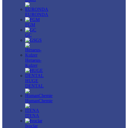
EURONDA
FGM
GC
GS
Heraeus-
Kulzer
HUGE
DENTAL
HumanChemie
ITENA
Ivoclar