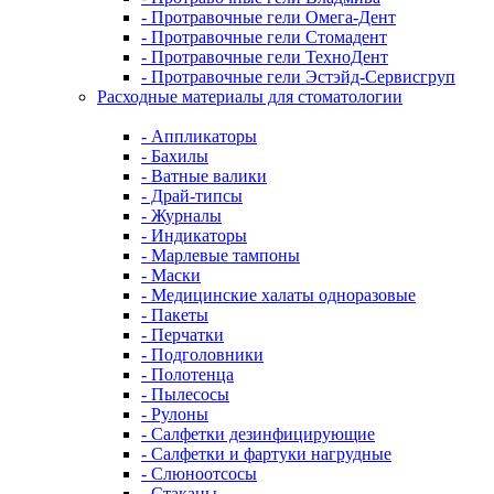
- Протравочные гели Омега-Дент
- Протравочные гели Стомадент
- Протравочные гели ТехноДент
- Протравочные гели Эстэйд-Сервисгруп
Расходные материалы для стоматологии
- Аппликаторы
- Бахилы
- Ватные валики
- Драй-типсы
- Журналы
- Индикаторы
- Марлевые тампоны
- Маски
- Медицинские халаты одноразовые
- Пакеты
- Перчатки
- Подголовники
- Полотенца
- Пылесосы
- Рулоны
- Салфетки дезинфицирующие
- Салфетки и фартуки нагрудные
- Слюноотсосы
- Стаканы