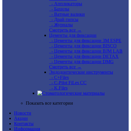
- Аппликаторы
- Бахилы
- Ватные валики
- Драй-типсы
- Журналы
Смотреть все →
Цементы для фиксации
- Цементы для фиксации 3M ESPE
- Цементы для фиксации BISCO
- Цементы для фиксации BJM LAB
- Цементы для фиксации DETAX
- Цементы для фиксации DMG
Смотреть все →
Эндодонтические инструменты
- C+Files
- C-Pilot FiLes CC
- K.Files
Показать все категории
Новости
Акции
Контакты
Информация