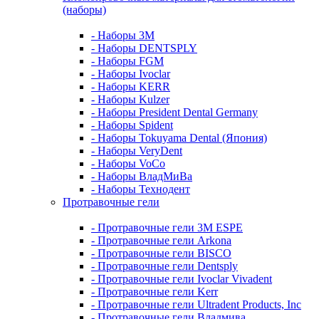
(наборы)
- Наборы 3М
- Наборы DENTSPLY
- Наборы FGM
- Наборы Ivoclar
- Наборы KERR
- Наборы Kulzer
- Наборы President Dental Germany
- Наборы Spident
- Наборы Tokuyama Dental (Япония)
- Наборы VeryDent
- Наборы VoCo
- Наборы ВладМиВа
- Наборы Технодент
Протравочные гели
- Протравочные гели 3М ESPE
- Протравочные гели Arkona
- Протравочные гели BISCO
- Протравочные гели Dentsply
- Протравочные гели Ivoclar Vivadent
- Протравочные гели Kerr
- Протравочные гели Ultradent Products, Inc
- Протравочные гели Владмива