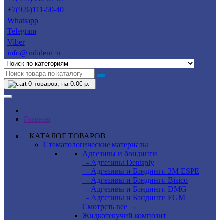
+7(926)111-50-40
Whatsapp
Telegram
Viber
info@indident.ru
0
товаров, на 0.00 р.
Главная
КАТАЛОГ ТОВАРОВ
Стоматологические материалы
Адгезивы и бондинги
- Адгезивы Dentsply
- Адгезивы и Бондинги 3M ESPE
- Адгезивы и Бондинги Bisico
- Адгезивы и Бондинги DMG
- Адгезивы и Бондинги FGM
Смотреть все →
Жидкотекучий композит