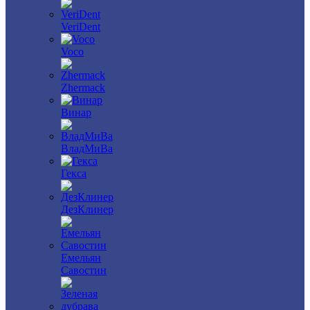
VeriDent
Voco
Zhermack
Винар
ВладМиВа
Гекса
ДезКлинер
Емельян
Савостин