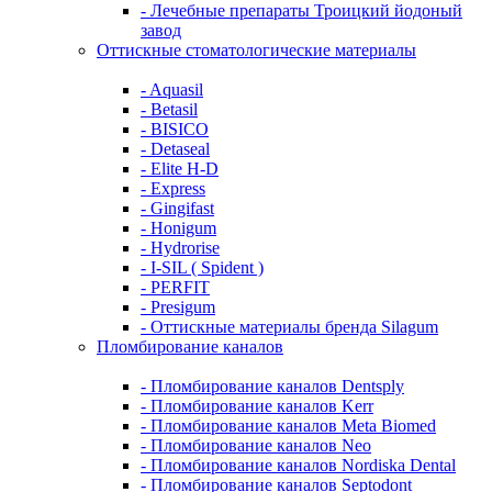
- Лечебные препараты Троицкий йодоный
завод
Оттискные стоматологические материалы
- Aquasil
- Betasil
- BISICO
- Detaseal
- Elite H-D
- Express
- Gingifast
- Honigum
- Hydrorise
- I-SIL ( Spident )
- PERFIT
- Presigum
- Оттискные материалы бренда Silagum
Пломбирование каналов
- Пломбирование каналов Dentsply
- Пломбирование каналов Kerr
- Пломбирование каналов Meta Biomed
- Пломбирование каналов Neo
- Пломбирование каналов Nordiska Dental
- Пломбирование каналов Septodont