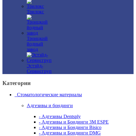
Трилокс
Троицкий
йодный
завод
Эстэйд-
Сервисгруп
Категории
Стоматологические материалы
Адгезивы и бондинги
- Адгезивы Dentsply
- Адгезивы и Бондинги 3M ESPE
- Адгезивы и Бондинги Bisico
- Адгезивы и Бондинги DMG