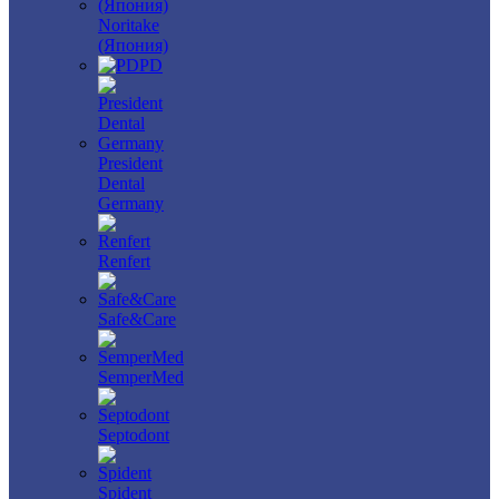
Noritake
(Япония)
PD
President
Dental
Germany
Renfert
Safe&Care
SemperMed
Septodont
Spident