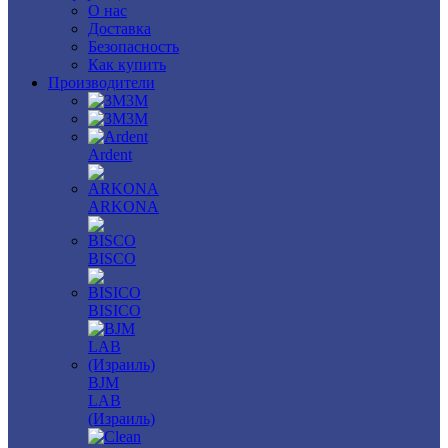
О нас
Доставка
Безопасность
Как купить
Производители
3M
3М
Ardent
ARKONA
BISCO
BISICO
BJM
LAB
(Израиль)