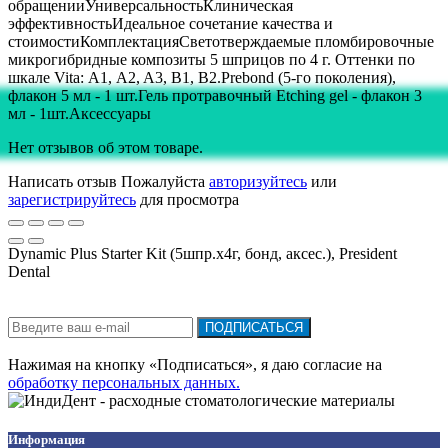
обращенииУниверсальностьКлиническая
эффективностьИдеальное сочетание качества и
стоимостиКомплектацияСветотверждаемые пломбировочные
микрогибридные композиты 5 шприцов по 4 г. Оттенки по
шкале Vita: А1, A2, A3, B1, B2.Prebond (5-го поколения),
флакон 5 мл - 1 шт.Гель протравочный Etching gel - флакон 3
мл - 1шт.Аксессуары
Нет отзывов об этом товаре.
Написать отзыв
Пожалуйста
авторизуйтесь
или
зарегистрируйтесь
для просмотра
Dynamic Plus Starter Kit (5шпр.х4г, бонд, аксес.), President
Dental
Подписка на новости:
ПОДПИСАТЬСЯ
Нажимая на кнопку «Подписаться», я даю cогласие на
обработку персональных данных.
Информация