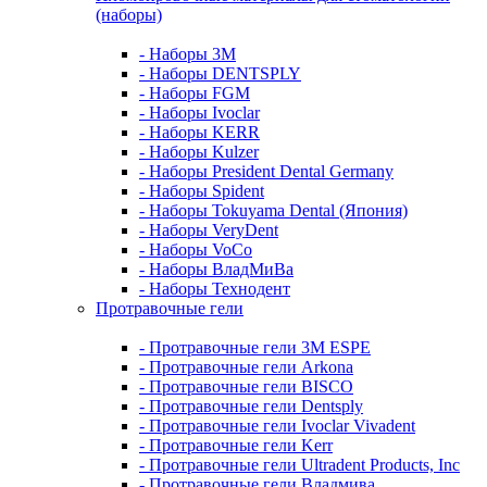
(наборы)
- Наборы 3М
- Наборы DENTSPLY
- Наборы FGM
- Наборы Ivoclar
- Наборы KERR
- Наборы Kulzer
- Наборы President Dental Germany
- Наборы Spident
- Наборы Tokuyama Dental (Япония)
- Наборы VeryDent
- Наборы VoCo
- Наборы ВладМиВа
- Наборы Технодент
Протравочные гели
- Протравочные гели 3М ESPE
- Протравочные гели Arkona
- Протравочные гели BISCO
- Протравочные гели Dentsply
- Протравочные гели Ivoclar Vivadent
- Протравочные гели Kerr
- Протравочные гели Ultradent Products, Inc
- Протравочные гели Владмива