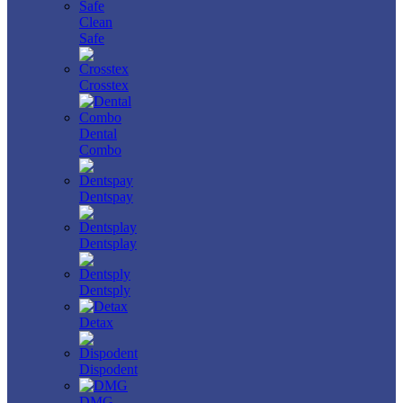
Clean
Safe
Crosstex
Dental
Combo
Dentspay
Dentsplay
Dentsply
Detax
Dispodent
DMG