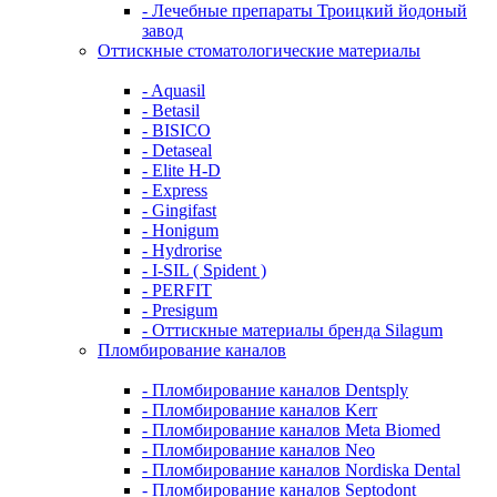
- Лечебные препараты Троицкий йодоный
завод
Оттискные стоматологические материалы
- Aquasil
- Betasil
- BISICO
- Detaseal
- Elite H-D
- Express
- Gingifast
- Honigum
- Hydrorise
- I-SIL ( Spident )
- PERFIT
- Presigum
- Оттискные материалы бренда Silagum
Пломбирование каналов
- Пломбирование каналов Dentsply
- Пломбирование каналов Kerr
- Пломбирование каналов Meta Biomed
- Пломбирование каналов Neo
- Пломбирование каналов Nordiska Dental
- Пломбирование каналов Septodont