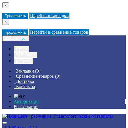
×
Перейти в закладки
Продолжить
×
Перейти в сравнение товаров
Продолжить
Валюта
р.
€ Euro
$ US Dollar
р. Рубль
Закладки (0)
Сравнение товаров (0)
Доставка
Контакты
Авторизация
Регистрация
+7(495)532-31-51