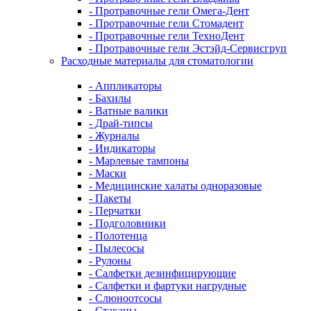
- Протравочные гели Омега-Дент
- Протравочные гели Стомадент
- Протравочные гели ТехноДент
- Протравочные гели Эстэйд-Сервисгруп
Расходные материалы для стоматологии
- Аппликаторы
- Бахилы
- Ватные валики
- Драй-типсы
- Журналы
- Индикаторы
- Марлевые тампоны
- Маски
- Медицинские халаты одноразовые
- Пакеты
- Перчатки
- Подголовники
- Полотенца
- Пылесосы
- Рулоны
- Салфетки дезинфицирующие
- Салфетки и фартуки нагрудные
- Слюноотсосы
- Стаканы