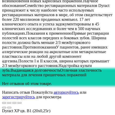
возникновения новых кариозных поражений.Научное
обоснованиеСемейство реставрационных материалов Dyract
принадлежит к числу наиболее часто используемых
реставрационных материалов в мире, об этом свидетельствует
более 220 миллионов проданных компьюл. 17 лет
клинического опыта и успеха задокументированы в 45
клинических исследованиях и более чем в 500 научных
публикациях.Показания к применениюПрямые реставрации
полостей всех классов передних и боковых зубов. Ширина
полости должна быть меньше 2/3 межбугоркового
расстояния.ПротивопоказанияУ пациентов, ранее имевших
аллергические реакции на акрилатные или метакрилатные
пластмассы или на любой другой компонент
адгезива.Полости I и II классов, ширина которых превышает
2/3 межбугоркового расстояния.Надстройка культи
зуба.Выдающаяся долговечностьОтличная эластичность
материала для лечения пришеечных поражений
Нет отзывов об этом товаре.
Написать отзыв
Пожалуйста
авторизуйтесь
или
зарегистрируйтесь
для просмотра
Dyract XP цв. В1 (20х0,25г)