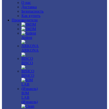
О нас
Доставка
Безопасность
Как купить
Производители
3M
3М
Ardent
ARKONA
BISCO
BISICO
BJM
LAB
(Израиль)