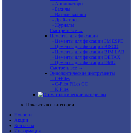
- Аппликаторы
- Бахилы
- Ватные валики
- Драй-типсы
- Журналы
Смотреть все →
Цементы для фиксации
- Цементы для фиксации 3M ESPE
- Цементы для фиксации BISCO
- Цементы для фиксации BJM LAB
- Цементы для фиксации DETAX
- Цементы для фиксации DMG
Смотреть все →
Эндодонтические инструменты
- C+Files
- C-Pilot FiLes CC
- K.Files
Показать все категории
Новости
Акции
Контакты
Информация