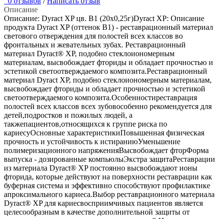
0 отзывов
/
Написать отзыв
Описание
Описание: Dyract XP цв. В1 (20х0,25г)Dyract XP: Описание
продукта Dyract XP (оттенок B1) - реставрационный материал
светового отверждения для полостей всех классов во
фронтальных и жевательных зубах. Реставрационный
материал Dyract® XP, подобно стеклоиономерным
материалам, высвобождает фториды и обладает прочностью и
эстетикой светоотверждаемого композита.Реставрационный
материал Dyract XP, подобно стеклоиономерным материалам,
высвобождает фториды и обладает прочностью и эстетикой
светоотверждаемого композита.Особенностиреставрация
полостей всех классов всех зубовособенно рекомендуется для
детей,подростков и пожилых людей, а
такжепациентов,относящихся к группе риска по
кариесуОсновные характеристикиПовышенная физическая
прочность и устойчивость к истираниюУменьшение
полимеризационного напряженияВысвобождает фторФорма
выпуска - дозированные компьюлыЭкстра защитаРеставрации
из материала Dyract® XP постоянно высвобождают ионы
фторида, которые действуют на поверхности реставрации как
буферная система и эффективно способствуют профилактике
апроксимального кариеса.Выбор реставрационного материала
Dyract® XP для кариесвосприимчивых пациентов является
целесообразным в качестве дополнительной защиты от