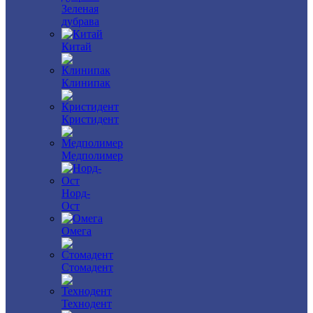
Зеленая
дубрава
Китай
Клинипак
Кристидент
Медполимер
Норд-
Ост
Омега
Стомадент
Технодент