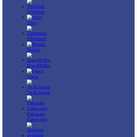
VeriDent
Voco
Zhermack
Винар
ВладМиВа
Гекса
ДезКлинер
Емельян
Савостин