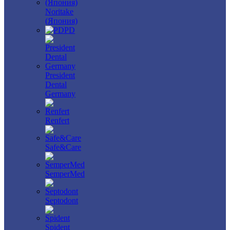
Noritake
(Япония)
PD
President
Dental
Germany
Renfert
Safe&Care
SemperMed
Septodont
Spident