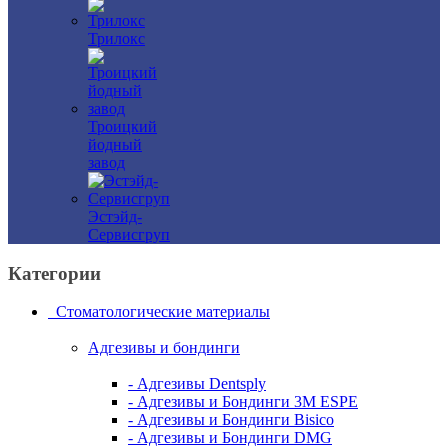
Трилокс
Троицкий
йодный
завод
Эстэйд-
Сервисгруп
Категории
Стоматологические материалы
Адгезивы и бондинги
- Адгезивы Dentsply
- Адгезивы и Бондинги 3M ESPE
- Адгезивы и Бондинги Bisico
- Адгезивы и Бондинги DMG