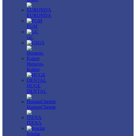
EURONDA
FGM
GC
GS
Heraeus-
Kulzer
HUGE
DENTAL
HumanChemie
ITENA
Ivoclar