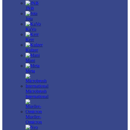
JNB
Jota
KaVo
Kerr
Kulzer
Mani
Meta
Microbrush
International
Mueller-
Omicron