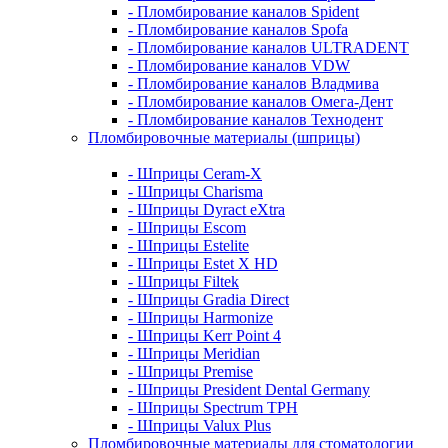
- Пломбирование каналов Spident
- Пломбирование каналов Spofa
- Пломбирование каналов ULTRADENT
- Пломбирование каналов VDW
- Пломбирование каналов Владмива
- Пломбирование каналов Омега-Дент
- Пломбирование каналов Технодент
Пломбировочные материалы (шприцы)
- Шприцы Ceram-X
- Шприцы Charisma
- Шприцы Dyract eXtra
- Шприцы Escom
- Шприцы Estelite
- Шприцы Estet X HD
- Шприцы Filtek
- Шприцы Gradia Direct
- Шприцы Harmonize
- Шприцы Kerr Point 4
- Шприцы Meridian
- Шприцы Premise
- Шприцы President Dental Germany
- Шприцы Spectrum TPH
- Шприцы Valux Plus
Пломбировочные материалы для стоматологии