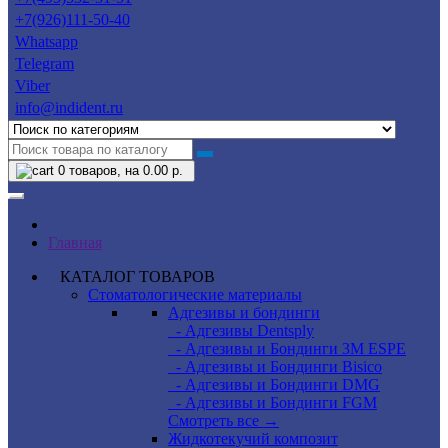
+7(926)111-50-40
Whatsapp
Telegram
Viber
info@indident.ru
0
товаров, на 0.00 р.
Главная
КАТАЛОГ ТОВАРОВ
Стоматологические материалы
Адгезивы и бондинги
- Адгезивы Dentsply
- Адгезивы и Бондинги 3M ESPE
- Адгезивы и Бондинги Bisico
- Адгезивы и Бондинги DMG
- Адгезивы и Бондинги FGM
Смотреть все →
Жидкотекучий композит