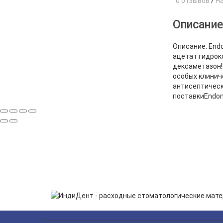
0 отзывов
/
Н
Описани
Описание: End
ацетат гидрок
дексаметазон!
особых клинич
антисептическ
поставкиEndom
ПОДП
Нажимая на кнопку «Подп