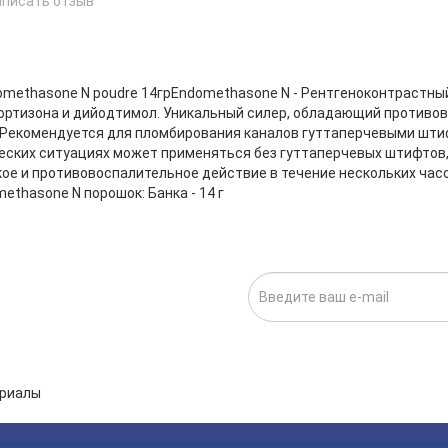
аписать отзыв
е
omethasone N poudre 14грEndomethasone N - Рентгеноконтрастн
ортизона и дийодтимол. Уникальный силер, обладающий против
Рекомендуется для пломбирования каналов гуттаперчевыми шти
еских ситуациях может применяться без гуттаперчевых штифтов
ое и противовоспалительное действие в течение нескольких час
ethasone N порошок: Банка - 14 г
ИСКА НА НОВОСТИ:
исаться», я даю cогласие на
обработку персональных данных.