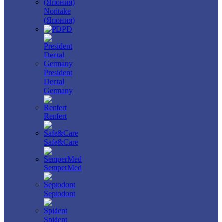
Noritake
(Япония)
PD
President
Dental
Germany
Renfert
Safe&Care
SemperMed
Septodont
Spident