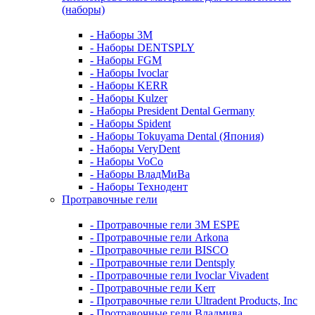
(наборы)
- Наборы 3М
- Наборы DENTSPLY
- Наборы FGM
- Наборы Ivoclar
- Наборы KERR
- Наборы Kulzer
- Наборы President Dental Germany
- Наборы Spident
- Наборы Tokuyama Dental (Япония)
- Наборы VeryDent
- Наборы VoCo
- Наборы ВладМиВа
- Наборы Технодент
Протравочные гели
- Протравочные гели 3М ESPE
- Протравочные гели Arkona
- Протравочные гели BISCO
- Протравочные гели Dentsply
- Протравочные гели Ivoclar Vivadent
- Протравочные гели Kerr
- Протравочные гели Ultradent Products, Inc
- Протравочные гели Владмива