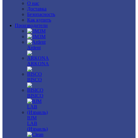
О нас
Доставка
Безопасность
Как купить
Производители
3M
3М
Ardent
ARKONA
BISCO
BISICO
BJM
LAB
(Израиль)