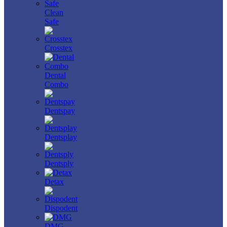
Clean
Safe
Crosstex
Dental
Combo
Dentspay
Dentsplay
Dentsply
Detax
Dispodent
DMG