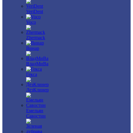
VeriDent
Voco
Zhermack
Винар
ВладМиВа
Гекса
ДезКлинер
Емельян
Савостин