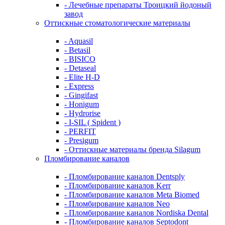
- Лечебные препараты Троицкий йодоный
завод
Оттискные стоматологические материалы
- Aquasil
- Betasil
- BISICO
- Detaseal
- Elite H-D
- Express
- Gingifast
- Honigum
- Hydrorise
- I-SIL ( Spident )
- PERFIT
- Presigum
- Оттискные материалы бренда Silagum
Пломбирование каналов
- Пломбирование каналов Dentsply
- Пломбирование каналов Kerr
- Пломбирование каналов Meta Biomed
- Пломбирование каналов Neo
- Пломбирование каналов Nordiska Dental
- Пломбирование каналов Septodont