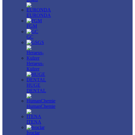
EURONDA
FGM
GC
GS
Heraeus-
Kulzer
HUGE
DENTAL
HumanChemie
ITENA
Ivoclar