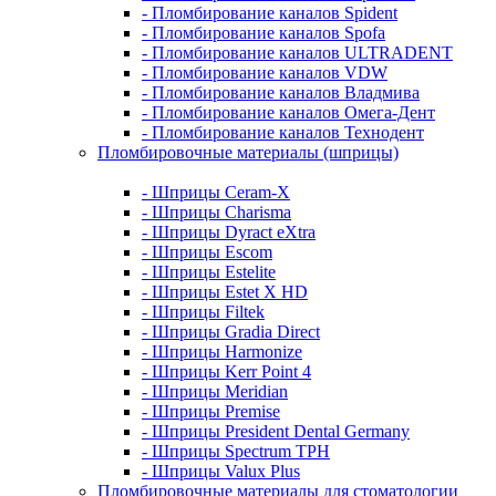
- Пломбирование каналов Spident
- Пломбирование каналов Spofa
- Пломбирование каналов ULTRADENT
- Пломбирование каналов VDW
- Пломбирование каналов Владмива
- Пломбирование каналов Омега-Дент
- Пломбирование каналов Технодент
Пломбировочные материалы (шприцы)
- Шприцы Ceram-X
- Шприцы Charisma
- Шприцы Dyract eXtra
- Шприцы Escom
- Шприцы Estelite
- Шприцы Estet X HD
- Шприцы Filtek
- Шприцы Gradia Direct
- Шприцы Harmonize
- Шприцы Kerr Point 4
- Шприцы Meridian
- Шприцы Premise
- Шприцы President Dental Germany
- Шприцы Spectrum TPH
- Шприцы Valux Plus
Пломбировочные материалы для стоматологии