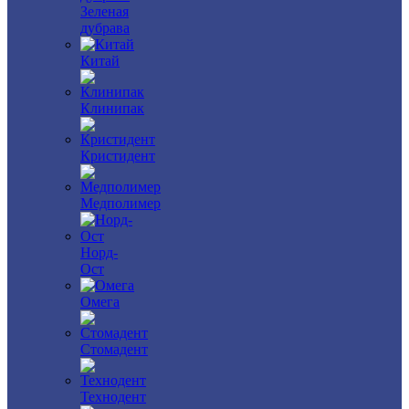
Зеленая
дубрава
Китай
Клинипак
Кристидент
Медполимер
Норд-
Ост
Омега
Стомадент
Технодент