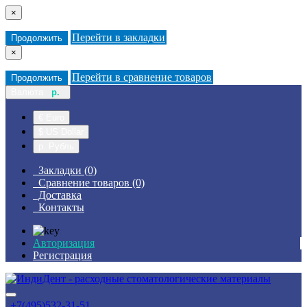
×
Перейти в закладки
Продолжить
×
Перейти в сравнение товаров
Продолжить
Валюта
р.
€ Euro
$ US Dollar
р. Рубль
Закладки (0)
Сравнение товаров (0)
Доставка
Контакты
Авторизация
Регистрация
+7(495)532-31-51