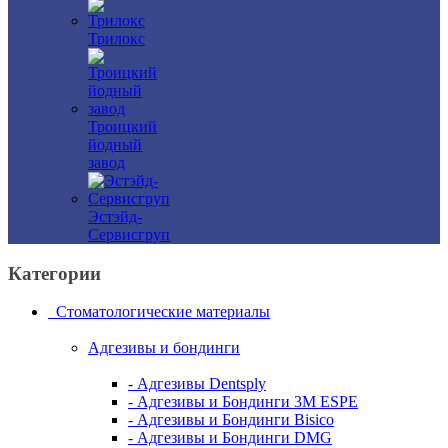
Трилокс
Троицкий
йодный
завод
Эстэйд-
Сервисгруп
Категории
Стоматологические материалы
Адгезивы и бондинги
- Адгезивы Dentsply
- Адгезивы и Бондинги 3M ESPE
- Адгезивы и Бондинги Bisico
- Адгезивы и Бондинги DMG