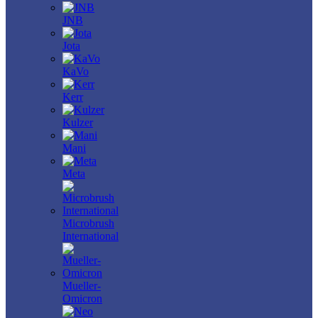
JNB
Jota
KaVo
Kerr
Kulzer
Mani
Meta
Microbrush
International
Mueller-
Omicron