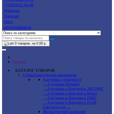
+7(926)111-50-40
Whatsapp
Telegram
Viber
info@indident.ru
0
товаров, на 0.00 р.
Главная
КАТАЛОГ ТОВАРОВ
Стоматологические материалы
Адгезивы и бондинги
- Адгезивы Dentsply
- Адгезивы и Бондинги 3M ESPE
- Адгезивы и Бондинги Bisico
- Адгезивы и Бондинги DMG
- Адгезивы и Бондинги FGM
Смотреть все →
Жидкотекучий композит