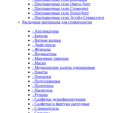
- Протравочные гели Омега-Дент
- Протравочные гели Стомадент
- Протравочные гели ТехноДент
- Протравочные гели Эстэйд-Сервисгруп
Расходные материалы для стоматологии
- Аппликаторы
- Бахилы
- Ватные валики
- Драй-типсы
- Журналы
- Индикаторы
- Марлевые тампоны
- Маски
- Медицинские халаты одноразовые
- Пакеты
- Перчатки
- Подголовники
- Полотенца
- Пылесосы
- Рулоны
- Салфетки дезинфицирующие
- Салфетки и фартуки нагрудные
- Слюноотсосы
- Стаканы