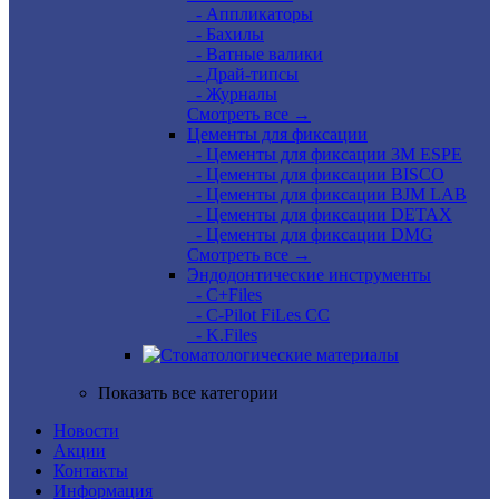
- Аппликаторы
- Бахилы
- Ватные валики
- Драй-типсы
- Журналы
Смотреть все →
Цементы для фиксации
- Цементы для фиксации 3M ESPE
- Цементы для фиксации BISCO
- Цементы для фиксации BJM LAB
- Цементы для фиксации DETAX
- Цементы для фиксации DMG
Смотреть все →
Эндодонтические инструменты
- C+Files
- C-Pilot FiLes CC
- K.Files
Показать все категории
Новости
Акции
Контакты
Информация