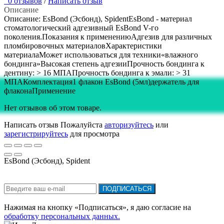
0 отзывов
/
Написать отзыв
Описание
Описание: EsBond (Эсбонд), SpidentEsBond - материал
стоматологический адгезивный EsBond V-го
поколения.Показания к применениюАдгезив для различных
пломбировочных материаловХарактеристики
материалаМожет использоваться для техники«влажного
бондинга»Высокая степень адгезииПрочность бондинга к
дентину: > 16 МПАПрочность бондинга к эмали: > 31
МПАКомплектация1 флакон EsBond (5мл)держатель для
флаконаПрименение
Нет отзывов об этом товаре.
Написать отзыв
Пожалуйста
авторизуйтесь
или
зарегистрируйтесь
для просмотра
EsBond (Эсбонд), Spident
Подписка на новости:
ПОДПИСАТЬСЯ
Нажимая на кнопку «Подписаться», я даю cогласие на
обработку персональных данных.