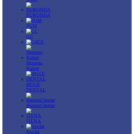
EURONDA
FGM
GC
GS
Heraeus-
Kulzer
HUGE
DENTAL
HumanChemie
ITENA
Ivoclar