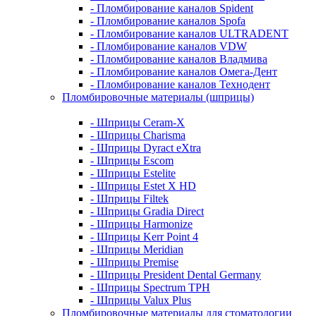
- Пломбирование каналов Spident
- Пломбирование каналов Spofa
- Пломбирование каналов ULTRADENT
- Пломбирование каналов VDW
- Пломбирование каналов Владмива
- Пломбирование каналов Омега-Дент
- Пломбирование каналов Технодент
Пломбировочные материалы (шприцы)
- Шприцы Ceram-X
- Шприцы Charisma
- Шприцы Dyract eXtra
- Шприцы Escom
- Шприцы Estelite
- Шприцы Estet X HD
- Шприцы Filtek
- Шприцы Gradia Direct
- Шприцы Harmonize
- Шприцы Kerr Point 4
- Шприцы Meridian
- Шприцы Premise
- Шприцы President Dental Germany
- Шприцы Spectrum TPH
- Шприцы Valux Plus
Пломбировочные материалы для стоматологии