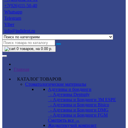
+7(926)111-50-40
Whatsapp
Telegram
Viber
info@indident.ru
0
товаров, на 0.00 р.
Главная
КАТАЛОГ ТОВАРОВ
Стоматологические материалы
Адгезивы и бондинги
- Адгезивы Dentsply
- Адгезивы и Бондинги 3M ESPE
- Адгезивы и Бондинги Bisico
- Адгезивы и Бондинги DMG
- Адгезивы и Бондинги FGM
Смотреть все →
Жидкотекучий композит