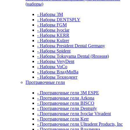
(наборы)
- Наборы 3М
- Наборы DENTSPLY
- Наборы FGM
- Наборы Ivoclar
- Наборы KERR
- Наборы Kulzer
- Наборы President Dental Germany
- Наборы Spident
- Наборы Tokuyama Dental (Япония)
- Наборы VeryDent
- Наборы VoCo
- Наборы ВладМиВа
- Наборы Технодент
Протравочные гели
- Протравочные гели 3М ESPE
- Протравочные гели Arkona
- Протравочные гели BISCO
- Протравочные гели Dentsply
- Протравочные гели Ivoclar Vivadent
- Протравочные гели Kerr
- Протравочные гели Ultradent Products, Inc
- Протравочные гели Владмива