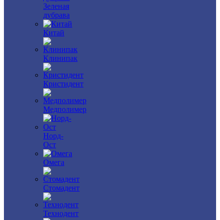
Зеленая
дубрава
Китай
Клинипак
Кристидент
Медполимер
Норд-
Ост
Омега
Стомадент
Технодент