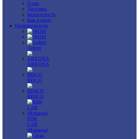
О нас
Доставка
Безопасность
Как купить
Производители
3M
3М
Ardent
ARKONA
BISCO
BISICO
BJM
LAB
(Израиль)