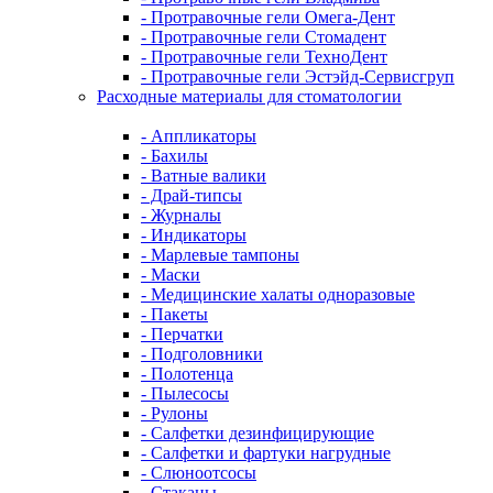
- Протравочные гели Омега-Дент
- Протравочные гели Стомадент
- Протравочные гели ТехноДент
- Протравочные гели Эстэйд-Сервисгруп
Расходные материалы для стоматологии
- Аппликаторы
- Бахилы
- Ватные валики
- Драй-типсы
- Журналы
- Индикаторы
- Марлевые тампоны
- Маски
- Медицинские халаты одноразовые
- Пакеты
- Перчатки
- Подголовники
- Полотенца
- Пылесосы
- Рулоны
- Салфетки дезинфицирующие
- Салфетки и фартуки нагрудные
- Слюноотсосы
- Стаканы