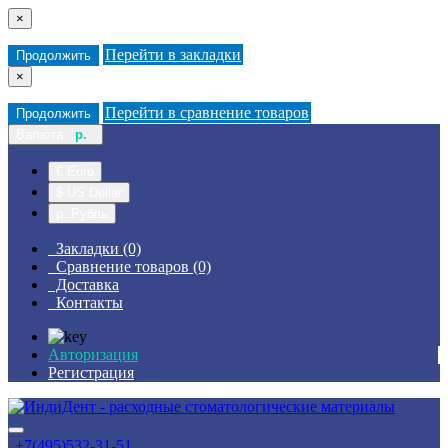
×
Перейти в закладки
Продолжить
×
Перейти в сравнение товаров
Продолжить
Валюта
р.
€ Euro
$ US Dollar
р. Рубль
Закладки (0)
Сравнение товаров (0)
Доставка
Контакты
Авторизация
Регистрация
+7(495)532-31-51