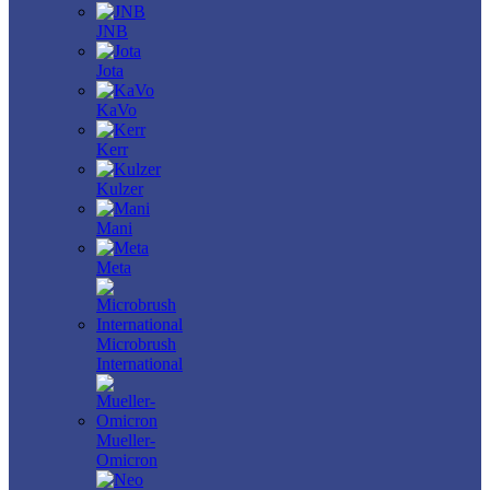
JNB
Jota
KaVo
Kerr
Kulzer
Mani
Meta
Microbrush
International
Mueller-
Omicron