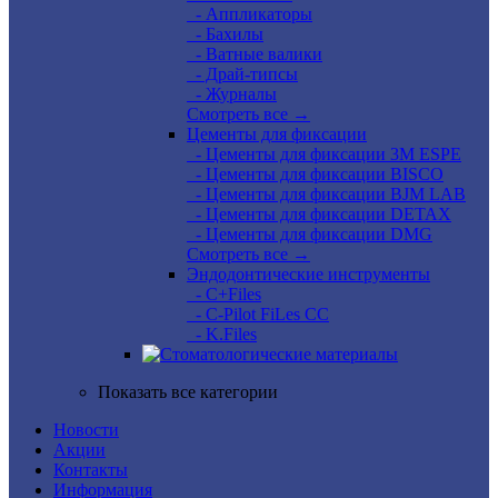
- Аппликаторы
- Бахилы
- Ватные валики
- Драй-типсы
- Журналы
Смотреть все →
Цементы для фиксации
- Цементы для фиксации 3M ESPE
- Цементы для фиксации BISCO
- Цементы для фиксации BJM LAB
- Цементы для фиксации DETAX
- Цементы для фиксации DMG
Смотреть все →
Эндодонтические инструменты
- C+Files
- C-Pilot FiLes CC
- K.Files
Показать все категории
Новости
Акции
Контакты
Информация