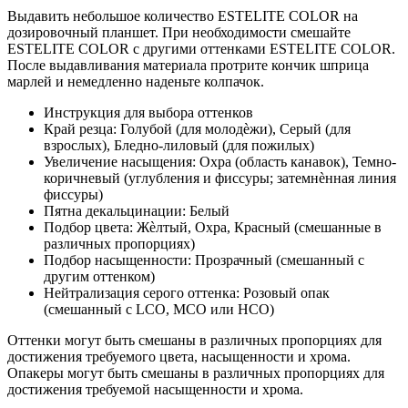
Выдавить небольшое количество ESTELITE COLOR на
дозировочный планшет. При необходимости смешайте
ESTELITE COLOR с другими оттенками ESTELITE COLOR.
После выдавливания материала протрите кончик шприца
марлей и немедленно наденьте колпачок.
Инструкция для выбора оттенков
Край резца: Голубой (для молодѐжи), Серый (для
взрослых), Бледно-лиловый (для пожилых)
Увеличение насыщения: Охра (область канавок), Темно-
коричневый (углубления и фиссуры; затемнѐнная линия
фиссуры)
Пятна декальцинации: Белый
Подбор цвета: Жѐлтый, Охра, Красный (смешанные в
различных пропорциях)
Подбор насыщенности: Прозрачный (смешанный с
другим оттенком)
Нейтрализация серого оттенка: Розовый опак
(смешанный с LCO, MCO или HCO)
Оттенки могут быть смешаны в различных пропорциях для
достижения требуемого цвета, насыщенности и хрома.
Опакеры могут быть смешаны в различных пропорциях для
достижения требуемой насыщенности и хрома.