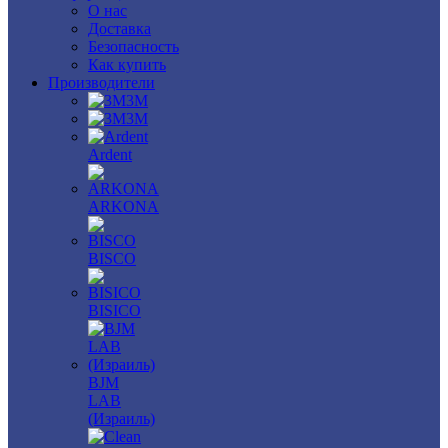
О нас
Доставка
Безопасность
Как купить
Производители
3M
3М
Ardent
ARKONA
BISCO
BISICO
BJM
LAB
(Израиль)