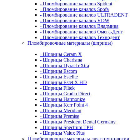
- Пломбирование каналов Spident
- Пломбирование каналов Spofa
- Пломбирование каналов ULTRADENT
- Пломбирование каналов VDW
- Пломбирование каналов Владмива
- Пломбирование каналов Омега-Дент
- Пломбирование каналов Технодент
Пломбировочные материалы (шприцы)
- Шприцы Ceram-X
- Шприцы Charisma
- Шприцы Dyract eXtra
- Шприцы Escom
- Шприцы Estelite
- Шприцы Estet X HD
- Шприцы Filtek
- Шприцы Gradia Direct
- Шприцы Harmonize
- Шприцы Kerr Point 4
- Шприцы Meridian
- Шприцы Premise
- Шприцы President Dental Germany
- Шприцы Spectrum TPH
- Шприцы Valux Plus
Пломбировочные материалы для стоматологии