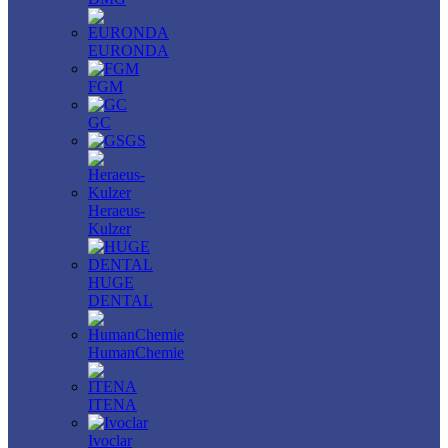
EURONDA
FGM
GC
GS
Heraeus-
Kulzer
HUGE
DENTAL
HumanChemie
ITENA
Ivoclar