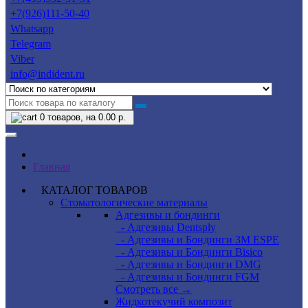
+7(926)111-50-40
Whatsapp
Telegram
Viber
info@indident.ru
0
товаров, на 0.00 р.
Главная
КАТАЛОГ ТОВАРОВ
Стоматологические материалы
Адгезивы и бондинги
- Адгезивы Dentsply
- Адгезивы и Бондинги 3M ESPE
- Адгезивы и Бондинги Bisico
- Адгезивы и Бондинги DMG
- Адгезивы и Бондинги FGM
Смотреть все →
Жидкотекучий композит