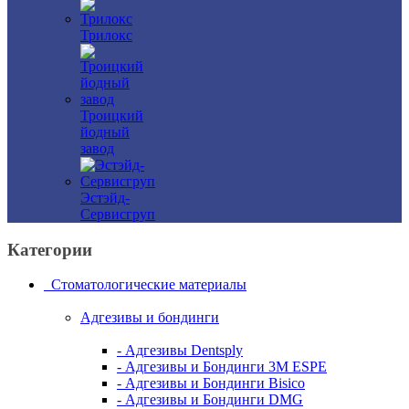
Трилокс
Троицкий
йодный
завод
Эстэйд-
Сервисгруп
Категории
Стоматологические материалы
Адгезивы и бондинги
- Адгезивы Dentsply
- Адгезивы и Бондинги 3M ESPE
- Адгезивы и Бондинги Bisico
- Адгезивы и Бондинги DMG