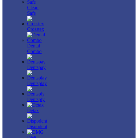
Clean
Safe
Crosstex
Dental
Combo
Dentspay
Dentsplay
Dentsply
Detax
Dispodent
DMG