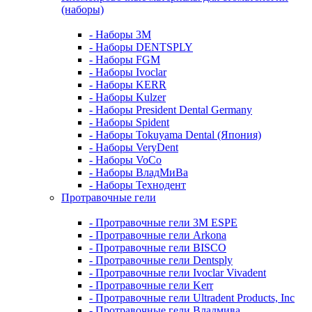
(наборы)
- Наборы 3М
- Наборы DENTSPLY
- Наборы FGM
- Наборы Ivoclar
- Наборы KERR
- Наборы Kulzer
- Наборы President Dental Germany
- Наборы Spident
- Наборы Tokuyama Dental (Япония)
- Наборы VeryDent
- Наборы VoCo
- Наборы ВладМиВа
- Наборы Технодент
Протравочные гели
- Протравочные гели 3М ESPE
- Протравочные гели Arkona
- Протравочные гели BISCO
- Протравочные гели Dentsply
- Протравочные гели Ivoclar Vivadent
- Протравочные гели Kerr
- Протравочные гели Ultradent Products, Inc
- Протравочные гели Владмива