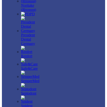
Noritake
(Япония)
PD
President
Dental
Germany
Renfert
Safe&Care
SemperMed
Septodont
Spident