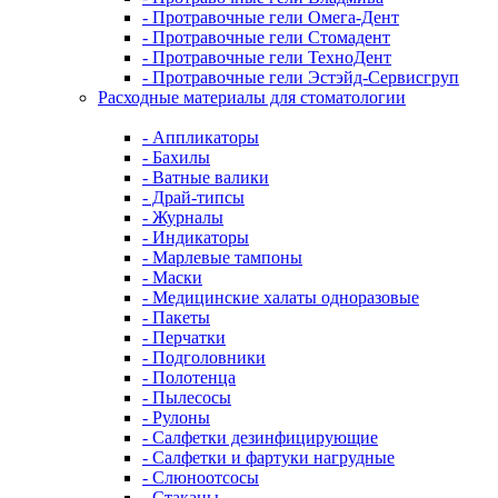
- Протравочные гели Омега-Дент
- Протравочные гели Стомадент
- Протравочные гели ТехноДент
- Протравочные гели Эстэйд-Сервисгруп
Расходные материалы для стоматологии
- Аппликаторы
- Бахилы
- Ватные валики
- Драй-типсы
- Журналы
- Индикаторы
- Марлевые тампоны
- Маски
- Медицинские халаты одноразовые
- Пакеты
- Перчатки
- Подголовники
- Полотенца
- Пылесосы
- Рулоны
- Салфетки дезинфицирующие
- Салфетки и фартуки нагрудные
- Слюноотсосы
- Стаканы