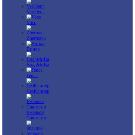
VeriDent
Voco
Zhermack
Винар
ВладМиВа
Гекса
ДезКлинер
Емельян
Савостин