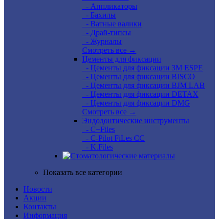
- Аппликаторы
- Бахилы
- Ватные валики
- Драй-типсы
- Журналы
Смотреть все →
Цементы для фиксации
- Цементы для фиксации 3M ESPE
- Цементы для фиксации BISCO
- Цементы для фиксации BJM LAB
- Цементы для фиксации DETAX
- Цементы для фиксации DMG
Смотреть все →
Эндодонтические инструменты
- C+Files
- C-Pilot FiLes CC
- K.Files
Показать все категории
Новости
Акции
Контакты
Информация