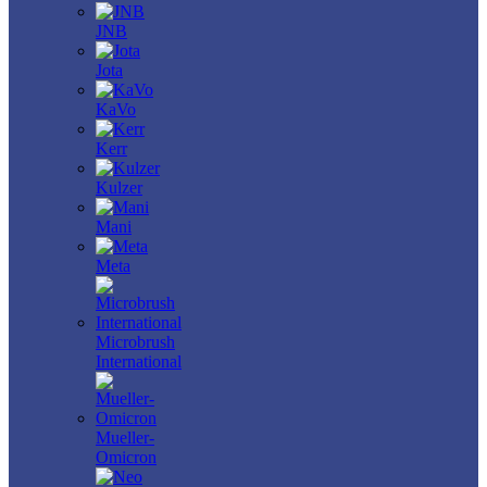
JNB
Jota
KaVo
Kerr
Kulzer
Mani
Meta
Microbrush
International
Mueller-
Omicron