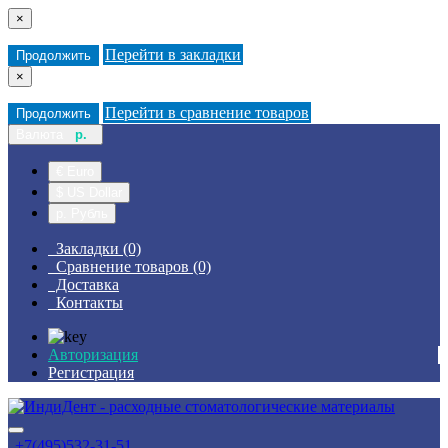
×
Перейти в закладки
Продолжить
×
Перейти в сравнение товаров
Продолжить
Валюта
р.
€ Euro
$ US Dollar
р. Рубль
Закладки (0)
Сравнение товаров (0)
Доставка
Контакты
Авторизация
Регистрация
+7(495)532-31-51