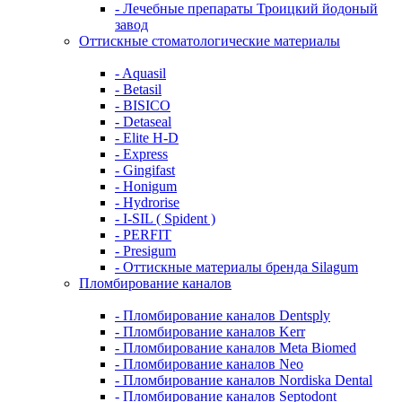
- Лечебные препараты Троицкий йодоный
завод
Оттискные стоматологические материалы
- Aquasil
- Betasil
- BISICO
- Detaseal
- Elite H-D
- Express
- Gingifast
- Honigum
- Hydrorise
- I-SIL ( Spident )
- PERFIT
- Presigum
- Оттискные материалы бренда Silagum
Пломбирование каналов
- Пломбирование каналов Dentsply
- Пломбирование каналов Kerr
- Пломбирование каналов Meta Biomed
- Пломбирование каналов Neo
- Пломбирование каналов Nordiska Dental
- Пломбирование каналов Septodont