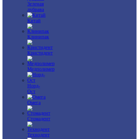
Зеленая
дубрава
Китай
Клинипак
Кристидент
Медполимер
Норд-
Ост
Омега
Стомадент
Технодент