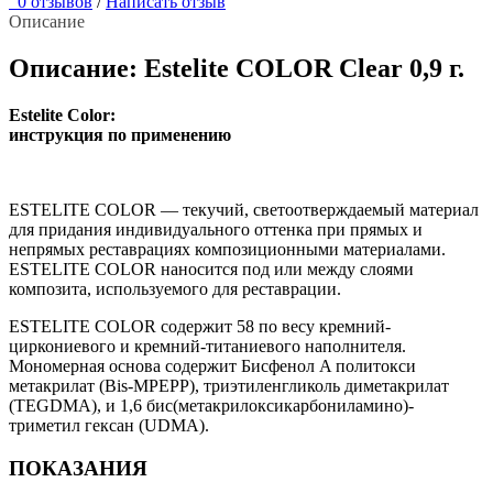
0 отзывов
/
Написать отзыв
Описание
Описание: Estelite COLOR Clear 0,9 г.
Estelite Color:
инструкция по применению
ESTELITE COLOR — текучий, светоотверждаемый материал
для придания индивидуального оттенка при прямых и
непрямых реставрациях композиционными материалами.
ESTELITE COLOR наносится под или между слоями
композита, используемого для реставрации.
ESTELITE COLOR содержит 58 по весу кремний-
циркониевого и кремний-титаниевого наполнителя.
Мономерная основа содержит Бисфенол A политокси
метакрилат (Bis-MPEPP), триэтиленгликоль диметакрилат
(TEGDMA), и 1,6 бис(метакрилоксикарбониламино)-
триметил гексан (UDMA).
ПОКАЗАНИЯ