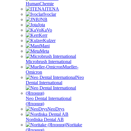
HumanChemie
ITENA
Ivoclar
JNB
Jota
KaVo
Kerr
Kulzer
Mani
Meta
Microbrush International
Mueller-
Omicron
Neo
Dental International
Neo Dental International
(Япония)
NeoDrys
Nordiska Dental AB
Noritake
(Япония)