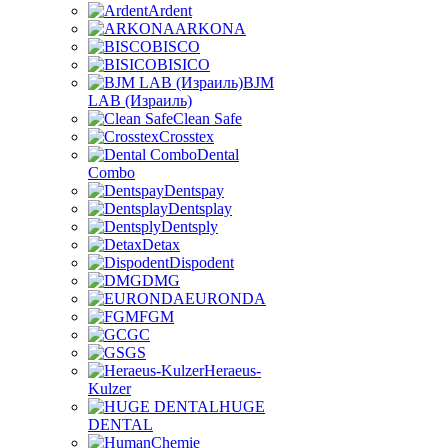
Ardent
ARKONA
BISCO
BISICO
BJM
LAB (Израиль)
Clean Safe
Crosstex
Dental
Combo
Dentspay
Dentsplay
Dentsply
Detax
Dispodent
DMG
EURONDA
FGM
GC
GS
Heraeus-
Kulzer
HUGE
DENTAL