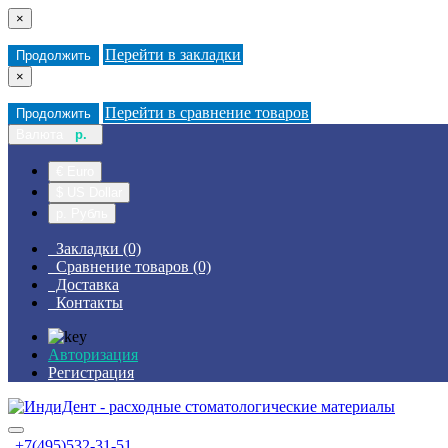
×
Перейти в закладки
Продолжить
×
Перейти в сравнение товаров
Продолжить
Валюта
р.
€ Euro
$ US Dollar
р. Рубль
Закладки (0)
Сравнение товаров (0)
Доставка
Контакты
Авторизация
Регистрация
+7(495)532-31-51