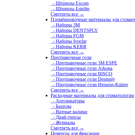
- Шприцы Escom
- Шприцы Estelite
Смотреть все →
Пломбировочные материалы для стомат
- Наборы 3М
- Наборы DENTSPLY
- Наборы FGM
- Наборы Ivoclar
- Наборы KERR
Смотреть все →
Протравочные гели
- Протравочные гели 3М ESPE
- Протравочные гели Arkona
- Протравочные гели BISCO
- Протравочные гели Dentsply
- Протравочные гели Heraeus-Kulzer
Смотреть все →
Расходные материалы для стоматологии
- Аппликаторы
- Бахилы
- Ватные валики
- Драй-типсы
- Журналы
Смотреть все →
Цементы для фиксации