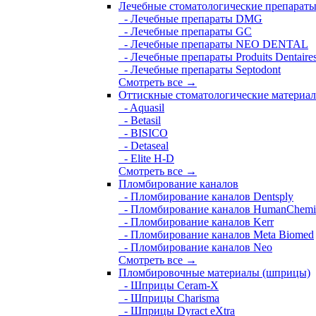
Лечебные стоматологические препарат
- Лечебные препараты DMG
- Лечебные препараты GC
- Лечебные препараты NEO DENTAL
- Лечебные препараты Produits Dentaire
- Лечебные препараты Septodont
Смотреть все →
Оттискные стоматологические материа
- Aquasil
- Betasil
- BISICO
- Detaseal
- Elite H-D
Смотреть все →
Пломбирование каналов
- Пломбирование каналов Dentsply
- Пломбирование каналов HumanChemi
- Пломбирование каналов Kerr
- Пломбирование каналов Meta Biomed
- Пломбирование каналов Neo
Смотреть все →
Пломбировочные материалы (шприцы)
- Шприцы Ceram-X
- Шприцы Charisma
- Шприцы Dyract eXtra