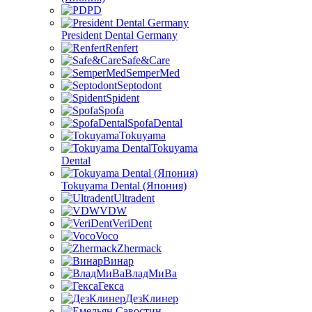
PD
President Dental Germany
Renfert
Safe&Care
SemperMed
Septodont
Spident
Spofa
SpofaDental
Tokuyama
Tokuyama
Dental
Tokuyama Dental (Япония)
Ultradent
VDW
VeriDent
Voco
Zhermack
Винар
ВладМиВа
Гекса
ДезКлинер