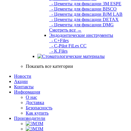
- Цементы для фиксации 3M ESPE
- Цементы для фиксации BISCO
- Цементы для фиксации BJM LAB
- Цементы для фиксации DETAX
- Цементы для фиксации DMG
Смотреть все →
Эндодонтические инструменты
- C+Files
- C-Pilot FiLes CC
- K.Files
Показать все категории
Новости
Акции
Контакты
Информация
О нас
Доставка
Безопасность
Как купить
Производители
3M
3М