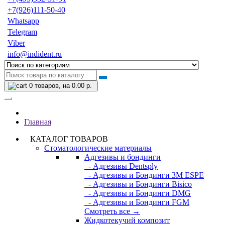
+7(926)111-50-40
Whatsapp
Telegram
Viber
info@indident.ru
0
товаров, на 0.00 р.
Главная
КАТАЛОГ ТОВАРОВ
Стоматологические материалы
Адгезивы и бондинги
- Адгезивы Dentsply
- Адгезивы и Бондинги 3M ESPE
- Адгезивы и Бондинги Bisico
- Адгезивы и Бондинги DMG
- Адгезивы и Бондинги FGM
Смотреть все →
Жидкотекучий композит