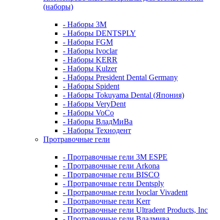
(наборы)
- Наборы 3М
- Наборы DENTSPLY
- Наборы FGM
- Наборы Ivoclar
- Наборы KERR
- Наборы Kulzer
- Наборы President Dental Germany
- Наборы Spident
- Наборы Tokuyama Dental (Япония)
- Наборы VeryDent
- Наборы VoCo
- Наборы ВладМиВа
- Наборы Технодент
Протравочные гели
- Протравочные гели 3М ESPE
- Протравочные гели Arkona
- Протравочные гели BISCO
- Протравочные гели Dentsply
- Протравочные гели Ivoclar Vivadent
- Протравочные гели Kerr
- Протравочные гели Ultradent Products, Inc
- Протравочные гели Владмива