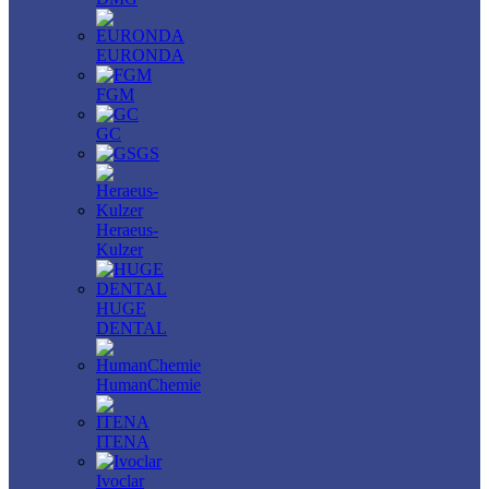
EURONDA
FGM
GC
GS
Heraeus-
Kulzer
HUGE
DENTAL
HumanChemie
ITENA
Ivoclar