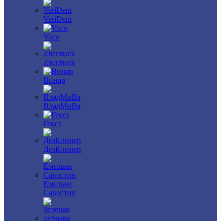
VeriDent
Voco
Zhermack
Винар
ВладМиВа
Гекса
ДезКлинер
Емельян
Савостин