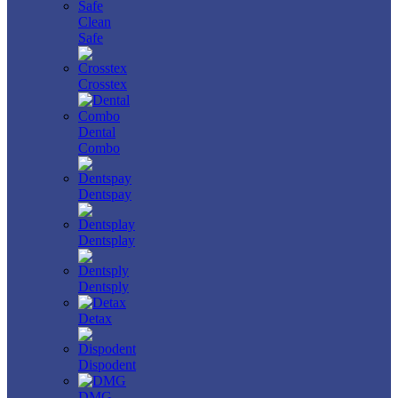
Clean
Safe
Crosstex
Dental
Combo
Dentspay
Dentsplay
Dentsply
Detax
Dispodent
DMG