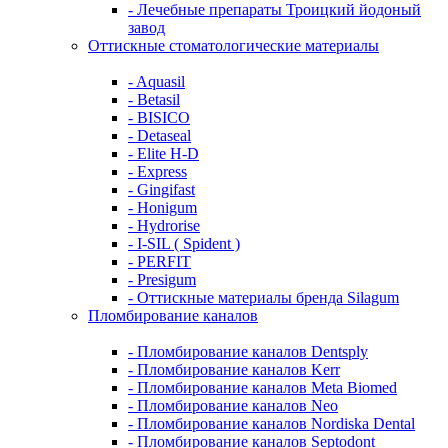
- Лечебные препараты Троицкий йодоный
завод
Оттискные стоматологические материалы
- Aquasil
- Betasil
- BISICO
- Detaseal
- Elite H-D
- Express
- Gingifast
- Honigum
- Hydrorise
- I-SIL ( Spident )
- PERFIT
- Presigum
- Оттискные материалы бренда Silagum
Пломбирование каналов
- Пломбирование каналов Dentsply
- Пломбирование каналов Kerr
- Пломбирование каналов Meta Biomed
- Пломбирование каналов Neo
- Пломбирование каналов Nordiska Dental
- Пломбирование каналов Septodont