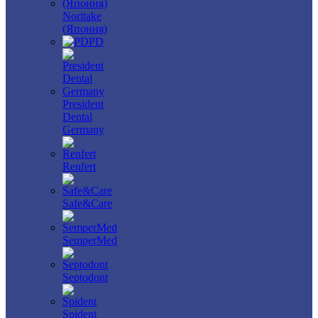
Noritake
(Япония)
PD
President
Dental
Germany
Renfert
Safe&Care
SemperMed
Septodont
Spident