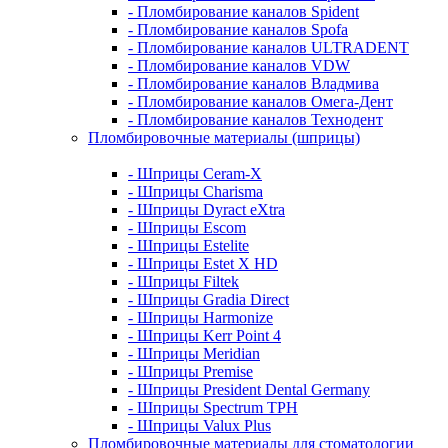
- Пломбирование каналов Spident
- Пломбирование каналов Spofa
- Пломбирование каналов ULTRADENT
- Пломбирование каналов VDW
- Пломбирование каналов Владмива
- Пломбирование каналов Омега-Дент
- Пломбирование каналов Технодент
Пломбировочные материалы (шприцы)
- Шприцы Ceram-X
- Шприцы Charisma
- Шприцы Dyract eXtra
- Шприцы Escom
- Шприцы Estelite
- Шприцы Estet X HD
- Шприцы Filtek
- Шприцы Gradia Direct
- Шприцы Harmonize
- Шприцы Kerr Point 4
- Шприцы Meridian
- Шприцы Premise
- Шприцы President Dental Germany
- Шприцы Spectrum TPH
- Шприцы Valux Plus
Пломбировочные материалы для стоматологии