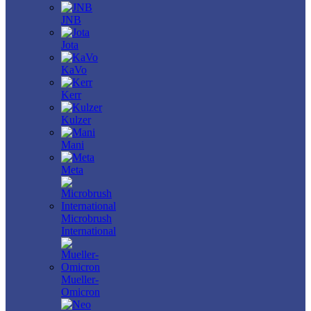
JNB
Jota
KaVo
Kerr
Kulzer
Mani
Meta
Microbrush
International
Mueller-
Omicron