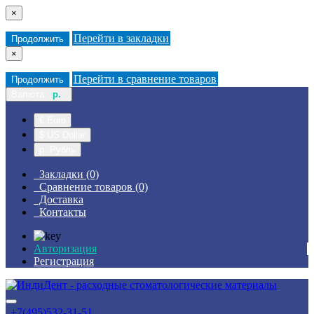
×
Перейти в закладки
Продолжить
×
Перейти в сравнение товаров
Продолжить
Валюта
р.
€ Euro
$ US Dollar
р. Рубль
Закладки (0)
Сравнение товаров (0)
Доставка
Контакты
Авторизация
Регистрация
+7(495)532-31-51