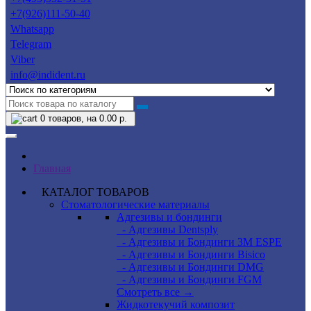
+7(926)111-50-40
Whatsapp
Telegram
Viber
info@indident.ru
0
товаров, на 0.00 р.
Главная
КАТАЛОГ ТОВАРОВ
Стоматологические материалы
Адгезивы и бондинги
- Адгезивы Dentsply
- Адгезивы и Бондинги 3M ESPE
- Адгезивы и Бондинги Bisico
- Адгезивы и Бондинги DMG
- Адгезивы и Бондинги FGM
Смотреть все →
Жидкотекучий композит