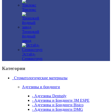
Трилокс
Троицкий
йодный
завод
Эстэйд-
Сервисгруп
Категории
Стоматологические материалы
Адгезивы и бондинги
- Адгезивы Dentsply
- Адгезивы и Бондинги 3M ESPE
- Адгезивы и Бондинги Bisico
- Адгезивы и Бондинги DMG