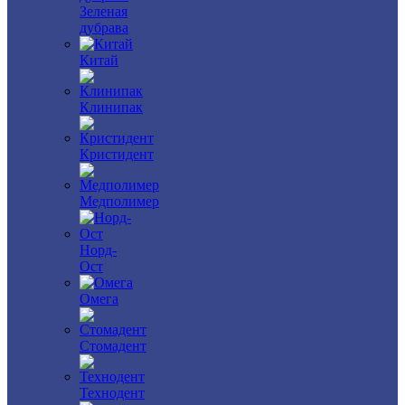
Зеленая
дубрава
Китай
Клинипак
Кристидент
Медполимер
Норд-
Ост
Омега
Стомадент
Технодент