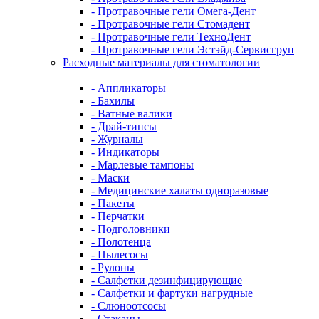
- Протравочные гели Омега-Дент
- Протравочные гели Стомадент
- Протравочные гели ТехноДент
- Протравочные гели Эстэйд-Сервисгруп
Расходные материалы для стоматологии
- Аппликаторы
- Бахилы
- Ватные валики
- Драй-типсы
- Журналы
- Индикаторы
- Марлевые тампоны
- Маски
- Медицинские халаты одноразовые
- Пакеты
- Перчатки
- Подголовники
- Полотенца
- Пылесосы
- Рулоны
- Салфетки дезинфицирующие
- Салфетки и фартуки нагрудные
- Слюноотсосы
- Стаканы