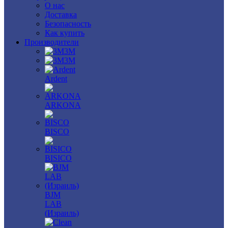
О нас
Доставка
Безопасность
Как купить
Производители
3M
3М
Ardent
ARKONA
BISCO
BISICO
BJM
LAB
(Израиль)