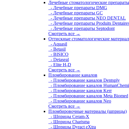
Лечебные стоматологические препарат
- Лечебные препараты DMG
- Лечебные препараты GC
- Лечебные препараты NEO DENTAL
- Лечебные препараты Produits Dentaire
- Лечебные препараты Septodont
Смотреть все →
Оттискные стоматологические материа
- Aquasil
- Betasil
- BISICO
- Detaseal
- Elite H-D
Смотреть все →
Пломбирование каналов
- Пломбирование каналов Dentsply
- Пломбирование каналов HumanChemi
- Пломбирование каналов Kerr
- Пломбирование каналов Meta Biomed
- Пломбирование каналов Neo
Смотреть все →
Пломбировочные материалы (шприцы)
- Шприцы Ceram-X
- Шприцы Charisma
- Шприцы Dyract eXtra