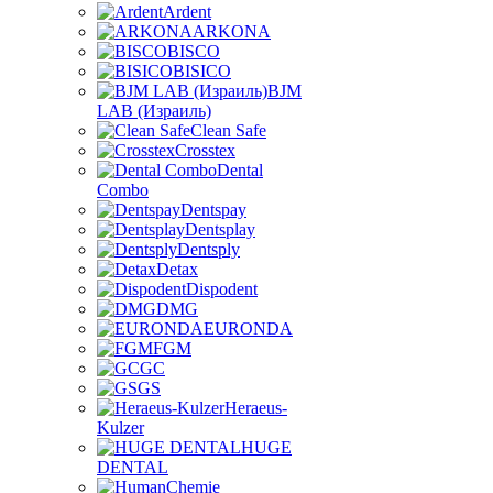
Ardent
ARKONA
BISCO
BISICO
BJM
LAB (Израиль)
Clean Safe
Crosstex
Dental
Combo
Dentspay
Dentsplay
Dentsply
Detax
Dispodent
DMG
EURONDA
FGM
GC
GS
Heraeus-
Kulzer
HUGE
DENTAL