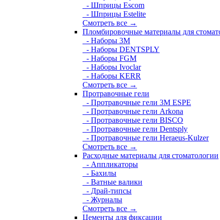
- Шприцы Escom
- Шприцы Estelite
Смотреть все →
Пломбировочные материалы для стомат
- Наборы 3М
- Наборы DENTSPLY
- Наборы FGM
- Наборы Ivoclar
- Наборы KERR
Смотреть все →
Протравочные гели
- Протравочные гели 3М ESPE
- Протравочные гели Arkona
- Протравочные гели BISCO
- Протравочные гели Dentsply
- Протравочные гели Heraeus-Kulzer
Смотреть все →
Расходные материалы для стоматологии
- Аппликаторы
- Бахилы
- Ватные валики
- Драй-типсы
- Журналы
Смотреть все →
Цементы для фиксации