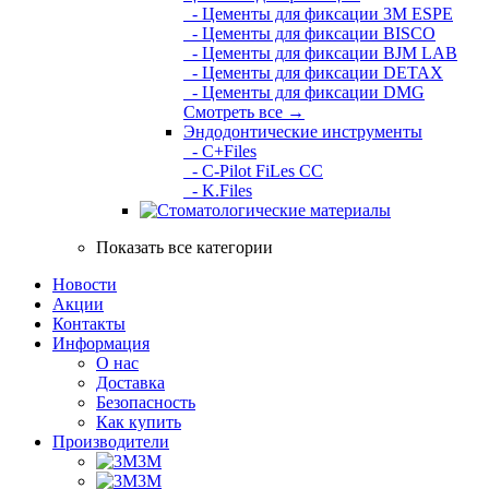
- Цементы для фиксации 3M ESPE
- Цементы для фиксации BISCO
- Цементы для фиксации BJM LAB
- Цементы для фиксации DETAX
- Цементы для фиксации DMG
Смотреть все →
Эндодонтические инструменты
- C+Files
- C-Pilot FiLes CC
- K.Files
Показать все категории
Новости
Акции
Контакты
Информация
О нас
Доставка
Безопасность
Как купить
Производители
3M
3М