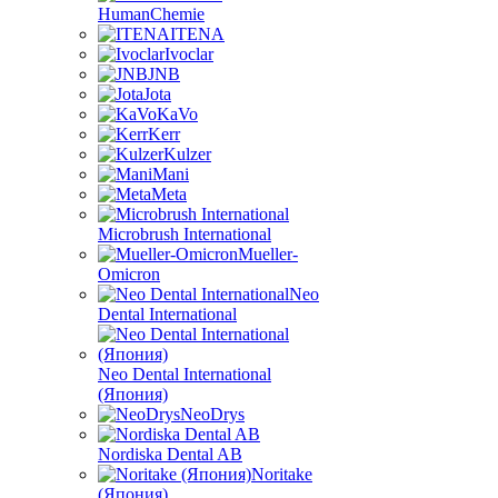
HumanChemie
ITENA
Ivoclar
JNB
Jota
KaVo
Kerr
Kulzer
Mani
Meta
Microbrush International
Mueller-
Omicron
Neo
Dental International
Neo Dental International
(Япония)
NeoDrys
Nordiska Dental AB
Noritake
(Япония)