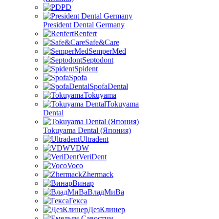
PD
President Dental Germany
Renfert
Safe&Care
SemperMed
Septodont
Spident
Spofa
SpofaDental
Tokuyama
Tokuyama
Dental
Tokuyama Dental (Япония)
Ultradent
VDW
VeriDent
Voco
Zhermack
Винар
ВладМиВа
Гекса
ДезКлинер