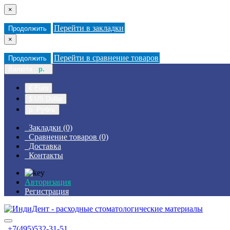
×
Перейти в закладки
Продолжить
×
Перейти в сравнение товаров
Продолжить
Валюта
р.
€ Euro
$ US Dollar
р. Рубль
Закладки (0)
Сравнение товаров (0)
Доставка
Контакты
Авторизация
Регистрация
+7(495)532-31-51