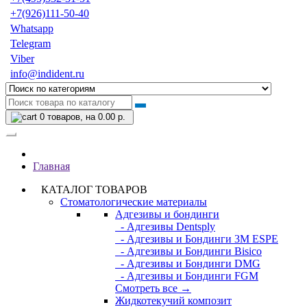
+7(926)111-50-40
Whatsapp
Telegram
Viber
info@indident.ru
0
товаров, на 0.00 р.
Главная
КАТАЛОГ ТОВАРОВ
Стоматологические материалы
Адгезивы и бондинги
- Адгезивы Dentsply
- Адгезивы и Бондинги 3M ESPE
- Адгезивы и Бондинги Bisico
- Адгезивы и Бондинги DMG
- Адгезивы и Бондинги FGM
Смотреть все →
Жидкотекучий композит