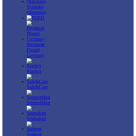
Noritake
(Япония)
PD
President
Dental
Germany
Renfert
Safe&Care
SemperMed
Septodont
Spident