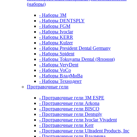
(наборы)
- Наборы 3М
- Наборы DENTSPLY
- Наборы FGM
- Наборы Ivoclar
- Наборы KERR
- Наборы Kulzer
- Наборы President Dental Germany
- Наборы Spident
- Наборы Tokuyama Dental (Япония)
- Наборы VeryDent
- Наборы VoCo
- Наборы ВладМиВа
- Наборы Технодент
Протравочные гели
- Протравочные гели 3М ESPE
- Протравочные гели Arkona
- Протравочные гели BISCO
- Протравочные гели Dentsply
- Протравочные гели Ivoclar Vivadent
- Протравочные гели Kerr
- Протравочные гели Ultradent Products, Inc
- Протравочные гели Владмива