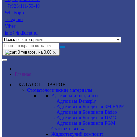
+7(926)111-50-40
Whatsapp
Telegram
Viber
info@indident.ru
0
товаров, на 0.00 р.
Главная
КАТАЛОГ ТОВАРОВ
Стоматологические материалы
Адгезивы и бондинги
- Адгезивы Dentsply
- Адгезивы и Бондинги 3M ESPE
- Адгезивы и Бондинги Bisico
- Адгезивы и Бондинги DMG
- Адгезивы и Бондинги FGM
Смотреть все →
Жидкотекучий композит