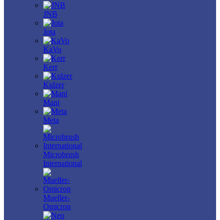
JNB
Jota
KaVo
Kerr
Kulzer
Mani
Meta
Microbrush
International
Mueller-
Omicron