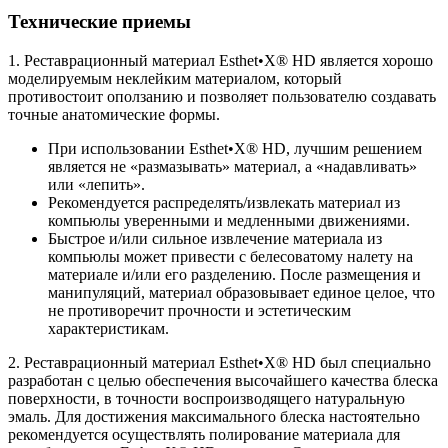
Технические приемы
1. Реставрационный материал Esthet•X® HD является хорошо
моделируемым неклейким материалом, который
противостоит оползанию и позволяет пользователю создавать
точные анатомические формы.
При использовании Esthet•X® HD, лучшим решением
является не «размазывать» материал, а «надавливать»
или «лепить».
Рекомендуется распределять/извлекать материал из
компьюлы уверенными и медленными движениями.
Быстрое и/или сильное извлечение материала из
компьюлы может привести с белесоватому налету на
материале и/или его разделению. После размещения и
манипуляций, материал образовывает единое целое, что
не противоречит прочности и эстетическим
характеристикам.
2. Реставрационный материал Esthet•X® HD был специально
разработан с целью обеспечения высочайшего качества блеска
поверхности, в точности воспроизводящего натуральную
эмаль. Для достижения максимального блеска настоятельно
рекомендуется осуществлять полирование материала для