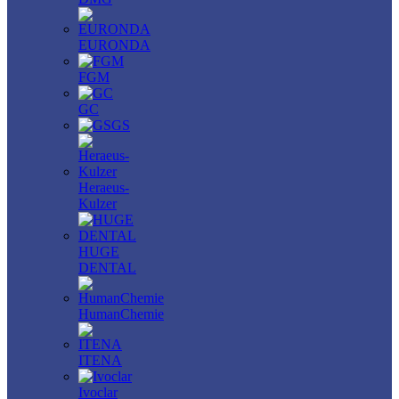
EURONDA
FGM
GC
GS
Heraeus-
Kulzer
HUGE
DENTAL
HumanChemie
ITENA
Ivoclar