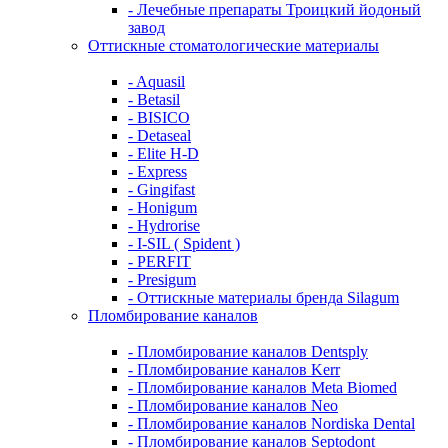
- Лечебные препараты Троицкий йодоный
завод
Оттискные стоматологические материалы
- Aquasil
- Betasil
- BISICO
- Detaseal
- Elite H-D
- Express
- Gingifast
- Honigum
- Hydrorise
- I-SIL ( Spident )
- PERFIT
- Presigum
- Оттискные материалы бренда Silagum
Пломбирование каналов
- Пломбирование каналов Dentsply
- Пломбирование каналов Kerr
- Пломбирование каналов Meta Biomed
- Пломбирование каналов Neo
- Пломбирование каналов Nordiska Dental
- Пломбирование каналов Septodont