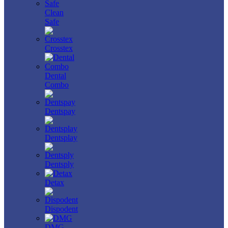
Clean
Safe
Crosstex
Dental
Combo
Dentspay
Dentsplay
Dentsply
Detax
Dispodent
DMG