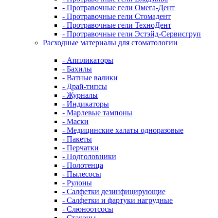
- Протравочные гели Омега-Дент
- Протравочные гели Стомадент
- Протравочные гели ТехноДент
- Протравочные гели Эстэйд-Сервисгруп
Расходные материалы для стоматологии
- Аппликаторы
- Бахилы
- Ватные валики
- Драй-типсы
- Журналы
- Индикаторы
- Марлевые тампоны
- Маски
- Медицинские халаты одноразовые
- Пакеты
- Перчатки
- Подголовники
- Полотенца
- Пылесосы
- Рулоны
- Салфетки дезинфицирующие
- Салфетки и фартуки нагрудные
- Слюноотсосы
- Стаканы