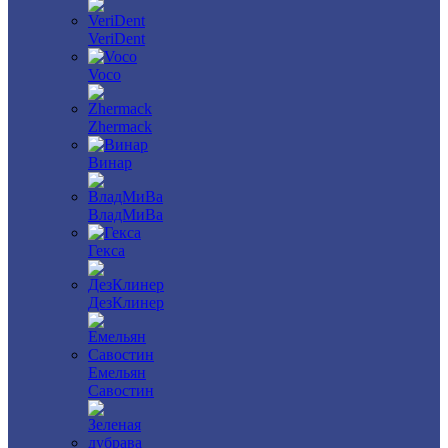
VeriDent
Voco
Zhermack
Винар
ВладМиВа
Гекса
ДезКлинер
Емельян
Савостин