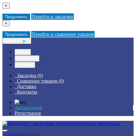
×
Перейти в закладки
Продолжить
×
Перейти в сравнение товаров
Продолжить
Валюта
р.
€ Euro
$ US Dollar
р. Рубль
Закладки (0)
Сравнение товаров (0)
Доставка
Контакты
Авторизация
Регистрация
+7(495)532-31-51