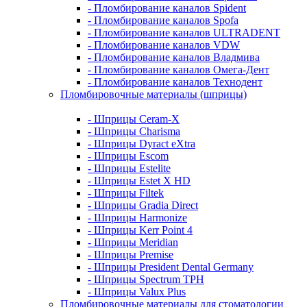
- Пломбирование каналов Spident
- Пломбирование каналов Spofa
- Пломбирование каналов ULTRADENT
- Пломбирование каналов VDW
- Пломбирование каналов Владмива
- Пломбирование каналов Омега-Дент
- Пломбирование каналов Технодент
Пломбировочные материалы (шприцы)
- Шприцы Ceram-X
- Шприцы Charisma
- Шприцы Dyract eXtra
- Шприцы Escom
- Шприцы Estelite
- Шприцы Estet X HD
- Шприцы Filtek
- Шприцы Gradia Direct
- Шприцы Harmonize
- Шприцы Kerr Point 4
- Шприцы Meridian
- Шприцы Premise
- Шприцы President Dental Germany
- Шприцы Spectrum TPH
- Шприцы Valux Plus
Пломбировочные материалы для стоматологии