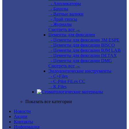
- Аппликаторы
- Бахилы
- Ватные валики
- Драй-типсы
- Журналы
Смотреть все →
Цементы для фиксации
- Цементы для фиксации 3M ESPE
- Цементы для фиксации BISCO
- Цементы для фиксации BJM LAB
- Цементы для фиксации DETAX
- Цементы для фиксации DMG
Смотреть все →
Эндодонтические инструменты
- C+Files
- C-Pilot FiLes CC
- K.Files
Показать все категории
Новости
Акции
Контакты
Информация