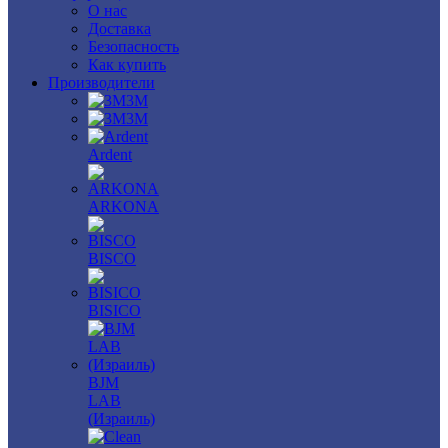
О нас
Доставка
Безопасность
Как купить
Производители
3M
3М
Ardent
ARKONA
BISCO
BISICO
BJM
LAB
(Израиль)