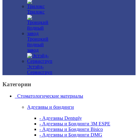
Трилокс
Троицкий
йодный
завод
Эстэйд-
Сервисгруп
Категории
Стоматологические материалы
Адгезивы и бондинги
- Адгезивы Dentsply
- Адгезивы и Бондинги 3M ESPE
- Адгезивы и Бондинги Bisico
- Адгезивы и Бондинги DMG