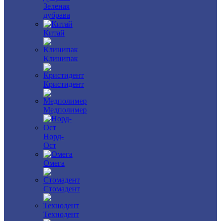
Зеленая
дубрава
Китай
Клинипак
Кристидент
Медполимер
Норд-
Ост
Омега
Стомадент
Технодент