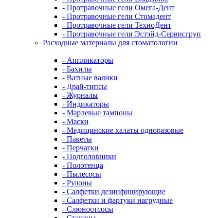
- Протравочные гели Омега-Дент
- Протравочные гели Стомадент
- Протравочные гели ТехноДент
- Протравочные гели Эстэйд-Сервисгруп
Расходные материалы для стоматологии
- Аппликаторы
- Бахилы
- Ватные валики
- Драй-типсы
- Журналы
- Индикаторы
- Марлевые тампоны
- Маски
- Медицинские халаты одноразовые
- Пакеты
- Перчатки
- Подголовники
- Полотенца
- Пылесосы
- Рулоны
- Салфетки дезинфицирующие
- Салфетки и фартуки нагрудные
- Слюноотсосы
- Стаканы