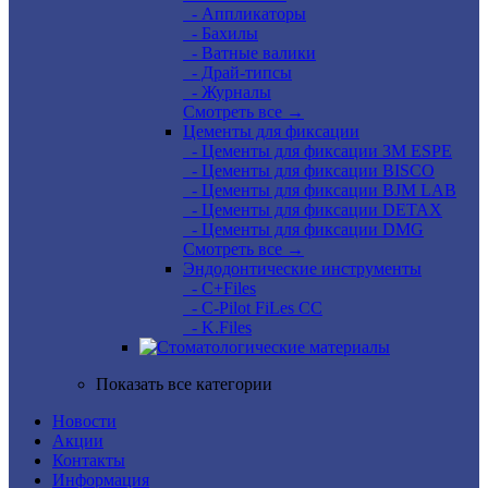
- Аппликаторы
- Бахилы
- Ватные валики
- Драй-типсы
- Журналы
Смотреть все →
Цементы для фиксации
- Цементы для фиксации 3M ESPE
- Цементы для фиксации BISCO
- Цементы для фиксации BJM LAB
- Цементы для фиксации DETAX
- Цементы для фиксации DMG
Смотреть все →
Эндодонтические инструменты
- C+Files
- C-Pilot FiLes CC
- K.Files
Показать все категории
Новости
Акции
Контакты
Информация