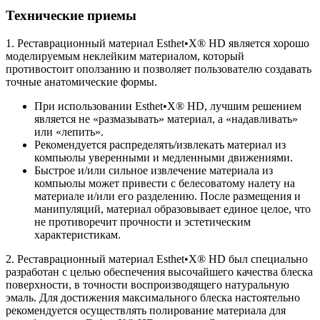
Технические приемы
1. Реставрационный материал Esthet•X® HD является хорошо
моделируемым неклейким материалом, который
противостоит оползанию и позволяет пользователю создавать
точные анатомические формы.
При использовании Esthet•X® HD, лучшим решением
является не «размазывать» материал, а «надавливать»
или «лепить».
Рекомендуется распределять/извлекать материал из
компьюлы уверенными и медленными движениями.
Быстрое и/или сильное извлечение материала из
компьюлы может привести с белесоватому налету на
материале и/или его разделению. После размещения и
манипуляций, материал образовывает единое целое, что
не противоречит прочности и эстетическим
характеристикам.
2. Реставрационный материал Esthet•X® HD был специально
разработан с целью обеспечения высочайшего качества блеска
поверхности, в точности воспроизводящего натуральную
эмаль. Для достижения максимального блеска настоятельно
рекомендуется осуществлять полирование материала для