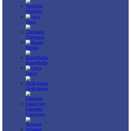
VeriDent
Voco
Zhermack
Винар
ВладМиВа
Гекса
ДезКлинер
Емельян
Савостин