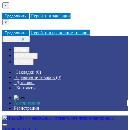
×
Перейти в закладки
Продолжить
×
Перейти в сравнение товаров
Продолжить
Валюта
р.
€ Euro
$ US Dollar
р. Рубль
Закладки (0)
Сравнение товаров (0)
Доставка
Контакты
Авторизация
Регистрация
+7(495)532-31-51