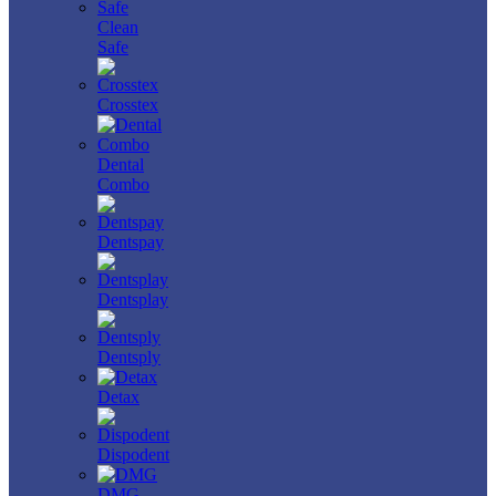
Clean
Safe
Crosstex
Dental
Combo
Dentspay
Dentsplay
Dentsply
Detax
Dispodent
DMG