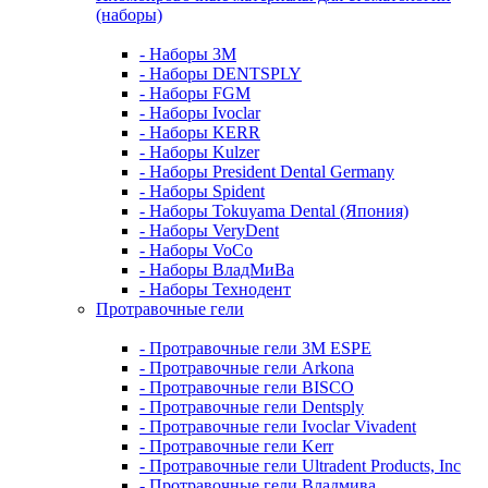
(наборы)
- Наборы 3М
- Наборы DENTSPLY
- Наборы FGM
- Наборы Ivoclar
- Наборы KERR
- Наборы Kulzer
- Наборы President Dental Germany
- Наборы Spident
- Наборы Tokuyama Dental (Япония)
- Наборы VeryDent
- Наборы VoCo
- Наборы ВладМиВа
- Наборы Технодент
Протравочные гели
- Протравочные гели 3М ESPE
- Протравочные гели Arkona
- Протравочные гели BISCO
- Протравочные гели Dentsply
- Протравочные гели Ivoclar Vivadent
- Протравочные гели Kerr
- Протравочные гели Ultradent Products, Inc
- Протравочные гели Владмива