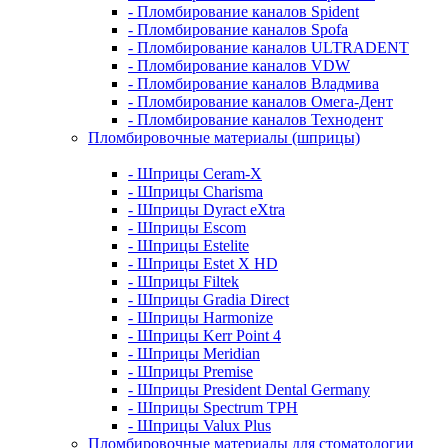
- Пломбирование каналов Spident
- Пломбирование каналов Spofa
- Пломбирование каналов ULTRADENT
- Пломбирование каналов VDW
- Пломбирование каналов Владмива
- Пломбирование каналов Омега-Дент
- Пломбирование каналов Технодент
Пломбировочные материалы (шприцы)
- Шприцы Ceram-X
- Шприцы Charisma
- Шприцы Dyract eXtra
- Шприцы Escom
- Шприцы Estelite
- Шприцы Estet X HD
- Шприцы Filtek
- Шприцы Gradia Direct
- Шприцы Harmonize
- Шприцы Kerr Point 4
- Шприцы Meridian
- Шприцы Premise
- Шприцы President Dental Germany
- Шприцы Spectrum TPH
- Шприцы Valux Plus
Пломбировочные материалы для стоматологии