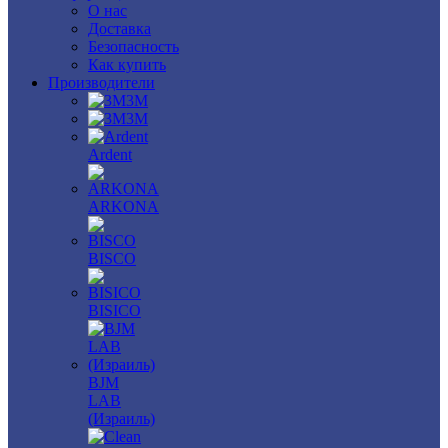
О нас
Доставка
Безопасность
Как купить
Производители
3M
3М
Ardent
ARKONA
BISCO
BISICO
BJM
LAB
(Израиль)