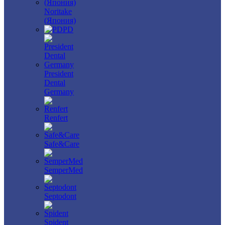
Noritake
(Япония)
PD
President
Dental
Germany
Renfert
Safe&Care
SemperMed
Septodont
Spident