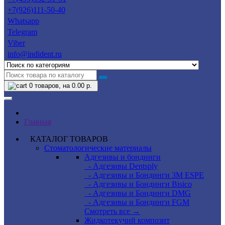
+7(926)111-50-40
Whatsapp
Telegram
Viber
info@indident.ru
0
товаров, на 0.00 р.
Главная
КАТАЛОГ ТОВАРОВ
Стоматологические материалы
Адгезивы и бондинги
- Адгезивы Dentsply
- Адгезивы и Бондинги 3M ESPE
- Адгезивы и Бондинги Bisico
- Адгезивы и Бондинги DMG
- Адгезивы и Бондинги FGM
Смотреть все →
Жидкотекучий композит