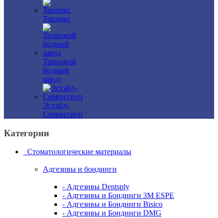
Трилокс
Троицкий
йодный
завод
Эстэйд-
Сервисгруп
Категории
Стоматологические материалы
Адгезивы и бондинги
- Адгезивы Dentsply
- Адгезивы и Бондинги 3M ESPE
- Адгезивы и Бондинги Bisico
- Адгезивы и Бондинги DMG