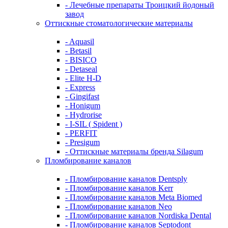
- Лечебные препараты Троицкий йодоный
завод
Оттискные стоматологические материалы
- Aquasil
- Betasil
- BISICO
- Detaseal
- Elite H-D
- Express
- Gingifast
- Honigum
- Hydrorise
- I-SIL ( Spident )
- PERFIT
- Presigum
- Оттискные материалы бренда Silagum
Пломбирование каналов
- Пломбирование каналов Dentsply
- Пломбирование каналов Kerr
- Пломбирование каналов Meta Biomed
- Пломбирование каналов Neo
- Пломбирование каналов Nordiska Dental
- Пломбирование каналов Septodont