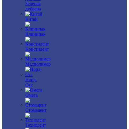
Зеленая
дубрава
Китай
Клинипак
Кристидент
Медполимер
Норд-
Ост
Омега
Стомадент
Технодент