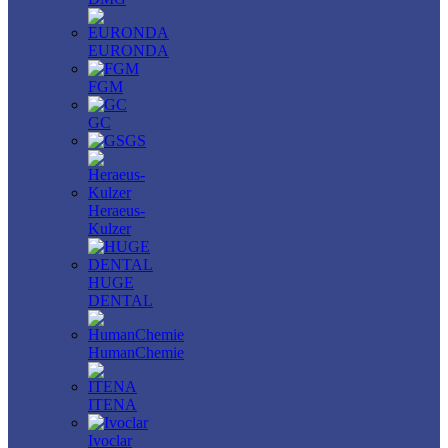
EURONDA
FGM
GC
GS
Heraeus-
Kulzer
HUGE
DENTAL
HumanChemie
ITENA
Ivoclar