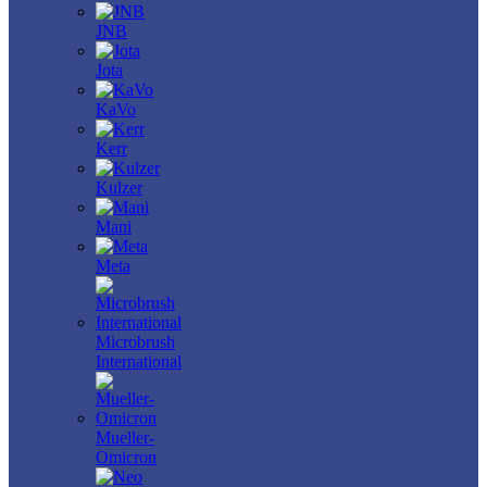
JNB
Jota
KaVo
Kerr
Kulzer
Mani
Meta
Microbrush
International
Mueller-
Omicron