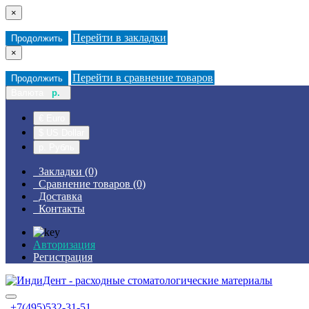
×
Перейти в закладки
Продолжить
×
Перейти в сравнение товаров
Продолжить
Валюта
р.
€ Euro
$ US Dollar
р. Рубль
Закладки (0)
Сравнение товаров (0)
Доставка
Контакты
Авторизация
Регистрация
+7(495)532-31-51