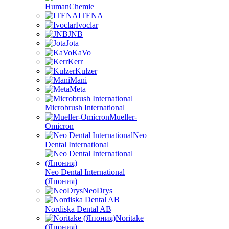
HumanChemie
ITENA
Ivoclar
JNB
Jota
KaVo
Kerr
Kulzer
Mani
Meta
Microbrush International
Mueller-
Omicron
Neo
Dental International
Neo Dental International
(Япония)
NeoDrys
Nordiska Dental AB
Noritake
(Япония)