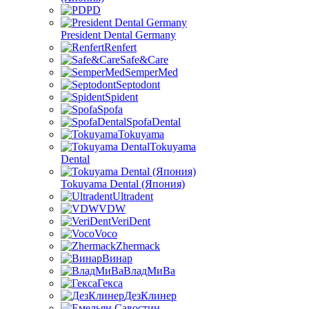
PD
President Dental Germany
Renfert
Safe&Care
SemperMed
Septodont
Spident
Spofa
SpofaDental
Tokuyama
Tokuyama
Dental
Tokuyama Dental (Япония)
Ultradent
VDW
VeriDent
Voco
Zhermack
Винар
ВладМиВа
Гекса
ДезКлинер