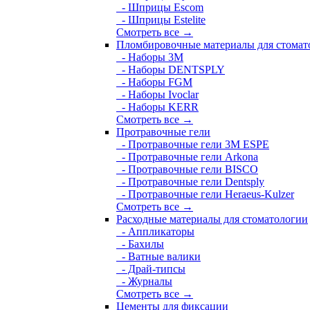
- Шприцы Escom
- Шприцы Estelite
Смотреть все →
Пломбировочные материалы для стомат
- Наборы 3М
- Наборы DENTSPLY
- Наборы FGM
- Наборы Ivoclar
- Наборы KERR
Смотреть все →
Протравочные гели
- Протравочные гели 3М ESPE
- Протравочные гели Arkona
- Протравочные гели BISCO
- Протравочные гели Dentsply
- Протравочные гели Heraeus-Kulzer
Смотреть все →
Расходные материалы для стоматологии
- Аппликаторы
- Бахилы
- Ватные валики
- Драй-типсы
- Журналы
Смотреть все →
Цементы для фиксации