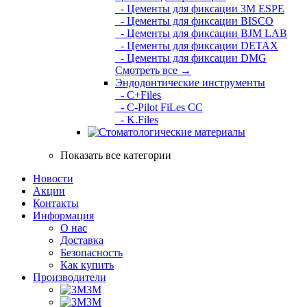
- Цементы для фиксации 3M ESPE
- Цементы для фиксации BISCO
- Цементы для фиксации BJM LAB
- Цементы для фиксации DETAX
- Цементы для фиксации DMG
Смотреть все →
Эндодонтические инструменты
- C+Files
- C-Pilot FiLes CC
- K.Files
Показать все категории
Новости
Акции
Контакты
Информация
О нас
Доставка
Безопасность
Как купить
Производители
3M
3М