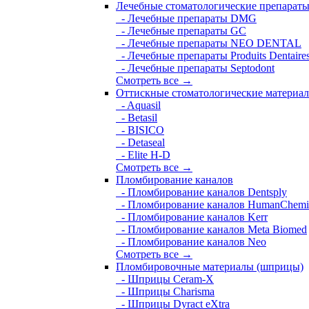
Лечебные стоматологические препарат
- Лечебные препараты DMG
- Лечебные препараты GC
- Лечебные препараты NEO DENTAL
- Лечебные препараты Produits Dentaire
- Лечебные препараты Septodont
Смотреть все →
Оттискные стоматологические материа
- Aquasil
- Betasil
- BISICO
- Detaseal
- Elite H-D
Смотреть все →
Пломбирование каналов
- Пломбирование каналов Dentsply
- Пломбирование каналов HumanChemi
- Пломбирование каналов Kerr
- Пломбирование каналов Meta Biomed
- Пломбирование каналов Neo
Смотреть все →
Пломбировочные материалы (шприцы)
- Шприцы Ceram-X
- Шприцы Charisma
- Шприцы Dyract eXtra