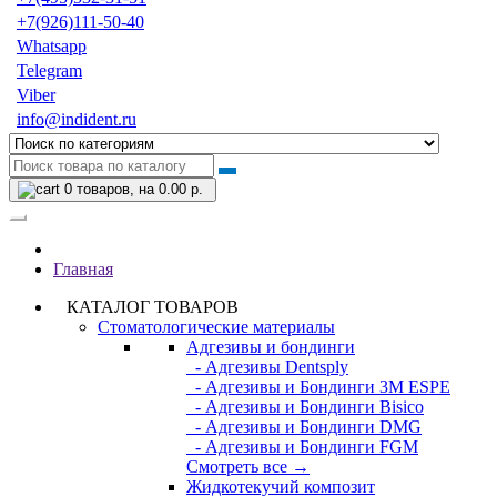
+7(926)111-50-40
Whatsapp
Telegram
Viber
info@indident.ru
0
товаров, на 0.00 р.
Главная
КАТАЛОГ ТОВАРОВ
Стоматологические материалы
Адгезивы и бондинги
- Адгезивы Dentsply
- Адгезивы и Бондинги 3M ESPE
- Адгезивы и Бондинги Bisico
- Адгезивы и Бондинги DMG
- Адгезивы и Бондинги FGM
Смотреть все →
Жидкотекучий композит