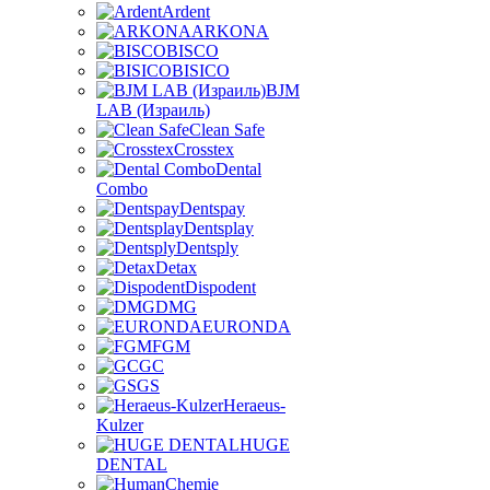
Ardent
ARKONA
BISCO
BISICO
BJM
LAB (Израиль)
Clean Safe
Crosstex
Dental
Combo
Dentspay
Dentsplay
Dentsply
Detax
Dispodent
DMG
EURONDA
FGM
GC
GS
Heraeus-
Kulzer
HUGE
DENTAL