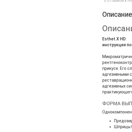
0 отзывов
/
Н
Описани
Описани
Esthet.X HD:
инструкция п
Микроматричны
рентгеноконтр
прикусе. Его 
адгезивными 
реставрационн
адгезивных си
практикующего
ФОРМА ВЫ
Однокомпонен
Предози
Шприцы E