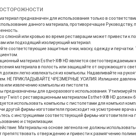
ДОСТОРОЖНОСТИ
атериал предназначен для использования только в соответстви
пользование данного материала, противоречащее Руководству, п
венность.
со слюной или кровью во время реставрации может привести к 
ам или подходящий изолирующий материал.
йте соответствующие защитные очки, маску, одежду и перчатки
циентом.
ационный материал Esthet•X® HD является светоотверждаемым м
есения материала в полость или защищайте от окружающего све
 должен легко извлекаться из компьюлы. Надавливайте на рукоя
ем. НЕ ПРИКЛАДЫВАЙТЕ ЧРЕЗМЕРНЫЕ УСИЛИЯ. Излишнее давление
а или извлечению компьюлы из пистолета.
 предназначены для одноразового использования. Утилизируйте 
sy•Twist с реставрационным материалом Esthet•X® HD должен бы
уется использовать компьюлы с пистолетами для компьюл компа
чи другой фирмы-изготовителя происходит на усмотрение врача 
ьтесь с инструкциями соответствующей фирмы-изготовителя на 
ьзованию и стерилизации.
йствие: Материалы на основе эвгенола не должны использовать
т препятствовать отверждению и привести к размягчению полим