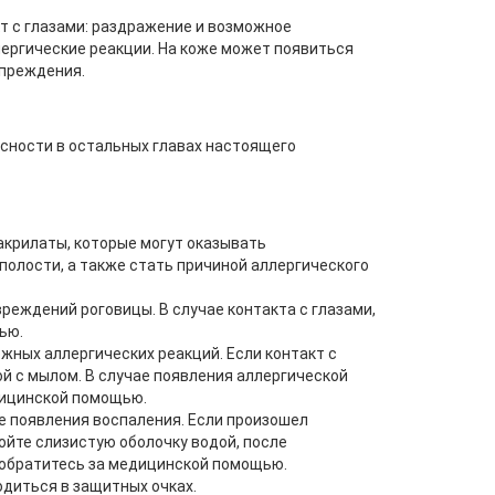
т с глазами: раздражение и возможное
лергические реакции. На коже может появиться
упреждения.
сности в остальных главах настоящего
крилаты, которые могут оказывать
полости, а также стать причиной аллергического
реждений роговицы. В случае контакта с глазами,
ью.
жных аллергических реакций. Если контакт с
й с мылом. В случае появления аллергической
едицинской помощью.
е появления воспаления. Если произошел
ойте слизистую оболочку водой, после
, обратитесь за медицинской помощью.
диться в защитных очках.