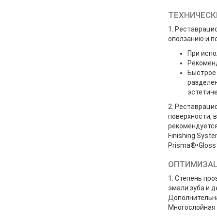
ТЕХНИЧЕСК
1. Реставраци
оползанию и п
При испо
Рекомен
Быстрое 
разделен
эстетиче
2. Реставраци
поверхности, 
рекомендуется
Finishing Sys
Prisma®•Gloss
ОПТИМИЗАЦ
1. Степень пр
эмали зуба и 
Дополнительна
Многослойная 