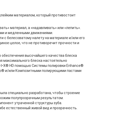
клейким материалом, который противостоит
ать» материал, а «надавливать» или «лепить».
ыми и медленными движениями.
и с белесоватому налету на материале и/или его
иное целое, что не противоречит прочности и
ю обеспечения высочайшего качества блеска
ия максимального блеска настоятельно
et•X® HD помощью Системы полировки Enhance®
oGo® и/или Композитными полирующими пастами
была специально разработана, чтобы строение
охожим полупрозрачным результатом.
понент утраченной структуры зуба.
мбе естественный живой вид и прозрачность.