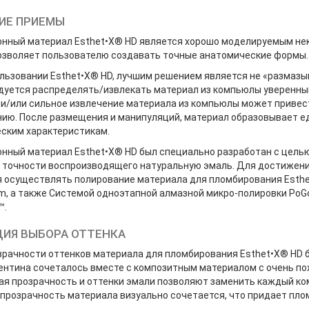
ИЕ ПРИЕМЫ
онный материал Esthet•X® HD является хорошо моделируемым не
озволяет пользователю создавать точные анатомические формы.
льзовании Esthet•X® HD, лучшим решением является не «размазыв
дуется распределять/извлекать материал из компьюлы уверенн
и/или сильное извлечение материала из компьюлы может привест
ию. После размещения и манипуляций, материал образовывает ед
ским характеристикам.
онный материал Esthet•X® HD был специально разработан с цель
в точности воспроизводящего натуральную эмаль. Для достижен
 осуществлять полирование материала для пломбирования Esth
tem, а также Системой одноэтапной алмазной микро-полировки P
™.
ИЯ ВЫБОРА ОТТЕНКА
озрачности оттенков материала для пломбирования Esthet•X® HD 
дентина сочеталось вместе с композитным материалом с очень п
я прозрачность и оттенки эмали позволяют заменить каждый ком
прозрачность материала визуально сочетается, что придает пло