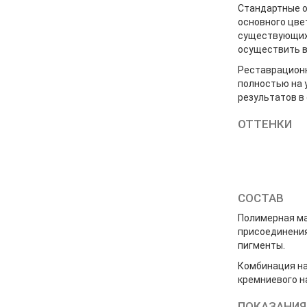
Стандартные о
основного цве
существующих 
осуществить в
Реставрационн
полностью на 
результатов в
ОТТЕНКИ
СОСТАВ
Полимерная ма
присоединения
пигменты.
Комбинация на
кремниевого н
ПОКАЗАНИЯ