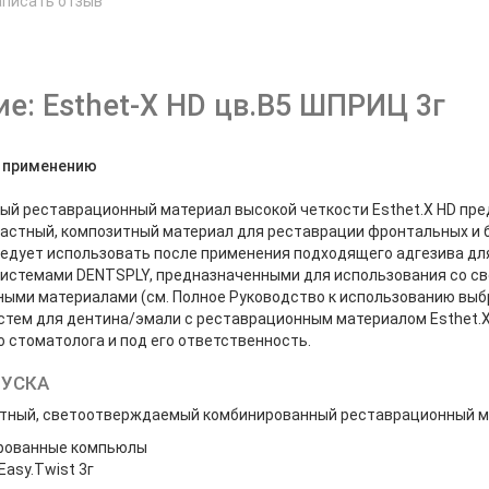
аписать отзыв
е
е: Esthet-X HD цв.В5 ШПРИЦ 3г
о применению
й реставрационный материал высокой четкости Esthet.X HD пр
астный, композитный материал для реставрации фронтальных и бо
следует использовать после применения подходящего адгезива дл
системами DENTSPLY, предназначенными для использования со 
ыми материалами (см. Полное Руководство к использованию выбр
стем для дентина/эмали с реставрационным материалом Esthet.
 стоматолога и под его ответственность.
ПУСКА
тный, светоотверждаемый комбинированный реставрационный ма
рованные компьюлы
asy.Twist 3г