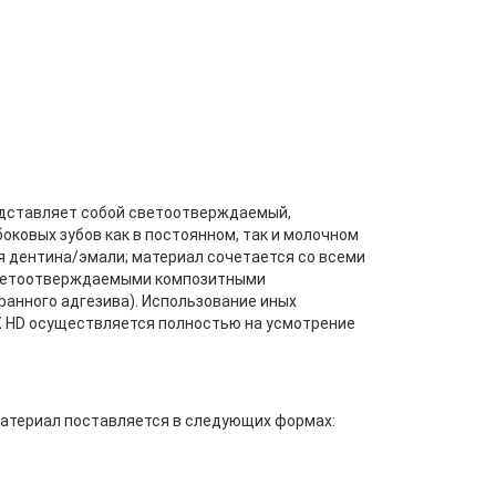
едставляет собой светоотверждаемый,
ковых зубов как в постоянном, так и молочном
я дентина/эмали; материал сочетается со всеми
светоотверждаемыми композитными
анного адгезива). Использование иных
X HD осуществляется полностью на усмотрение
териал поставляется в следующих формах: