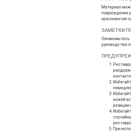
Материал може
повреждение р
красноватая с
ЗАМЕТКИ П
Ознакомьтесь 
руководства п
ПРЕДУПРЕ
Реставр
раздража
контактн
Избегайт
немедлен
Избегайт
кожей вс
реакции 
Избегайт
случайны
реставра
При испо