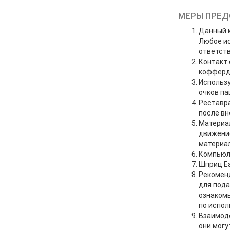
МЕРЫ ПРЕ
Данный м
Любое ис
ответст
Контакт 
кофферд
Использу
очков па
Реставр
после вн
Материал
движени
материал
Компьюлы
Шприц Ea
Рекоменд
для пода
ознаком
по испол
Взаимоде
они могу