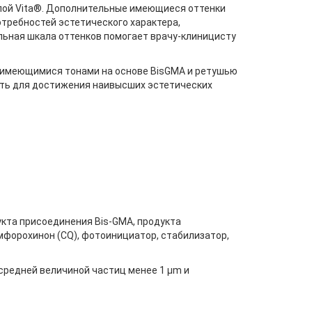
алой Vita®. Дополнительные имеющиеся оттенки
отребностей эстетического характера,
ьная шкала оттенков помогает врачу-клиницисту
 имеющимися тонами на основе BisGMA и ретушью
сть для достижения наивысших эстетических
укта присоединения Bis-GMA, продукта
мфорохинон (CQ), фотоинициатор, стабилизатор,
средней величиной частиц менее 1 µm и