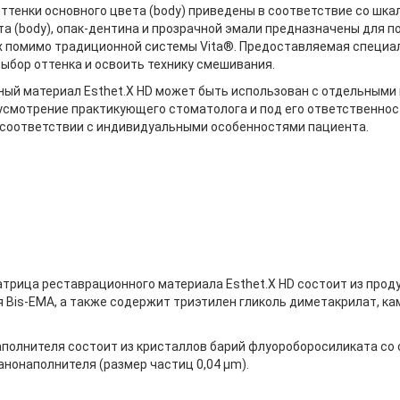
ттенки основного цвета (body) приведены в соответствие со шк
та (body), опак-дентина и прозрачной эмали предназначены для п
помимо традиционной системы Vita®. Предоставляемая специал
ыбор оттенка и освоить технику смешивания.
ый материал Esthet.X HD может быть использован с отдельными
усмотрение практикующего стоматолога и под его ответственно
 соответствии с индивидуальными особенностями пациента.
трица реставрационного материала Esthet.X HD состоит из прод
 Bis-EMA, а также содержит триэтилен гликоль диметакрилат, ка
полнителя состоит из кристаллов барий флуороборосиликата со 
анонаполнителя (размер частиц 0,04 µm).