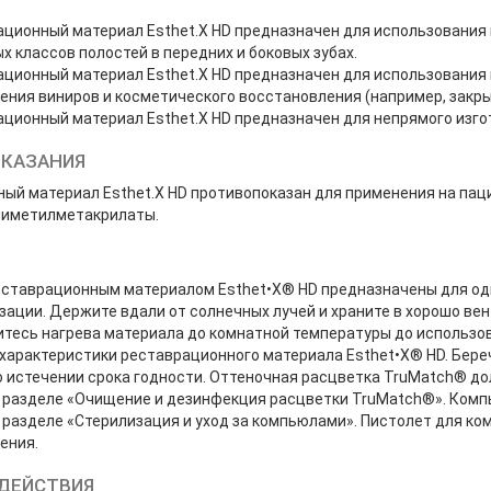
ционный материал Esthet.X HD предназначен для использования
х классов полостей в передних и боковых зубах.
ционный материал Esthet.X HD предназначен для использования
ения виниров и косметического восстановления (например, закры
ционный материал Esthet.X HD предназначен для непрямого изгот
КАЗАНИЯ
ый материал Esthet.X HD противопоказан для применения на пац
лиметилметакрилаты.
ставрационным материалом Esthet•X® HD предназначены для одн
зации. Держите вдали от солнечных лучей и храните в хорошо ве
дитесь нагрева материала до комнатной температуры до использ
характеристики реставрационного материала Esthet•X® HD. Береч
о истечении срока годности. Оттеночная расцветка TruMatch® д
 разделе «Очищение и дезинфекция расцветки TruMatch®». Ком
 разделе «Стерилизация и уход за компьюлами». Пистолет для к
ения.
ДЕЙСТВИЯ