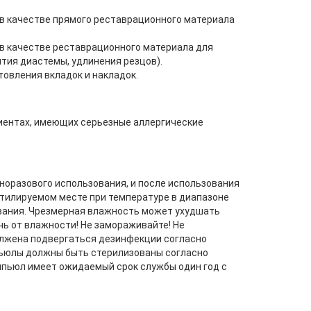
 в качестве прямого реставрационного материала
 в качестве реставрационного материала для
тия диастемы, удлинения резцов).
овления вкладок и накладок.
иентах, имеющих серьезные аллергические
оразового использования, и после использования
нтилируемом месте при температуре в диапазоне
ования. Чрезмерная влажность может ухудшать
ь от влажности! Не замораживайте! Не
олжена подвергаться дезинфекции согласно
пьюлы должны быть стерилизованы согласно
омпьюл имеет ожидаемый срок службы один год с