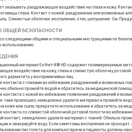
т оказывать раздражающее воздействие на глаза и кожу. Контак
оговицы глаза. Контакт с кожей: раздражение или возможные ал
ыпь. Слизистые оболочки: воспаление, отек, шелушение. См. Пред
О ОБЩЕЙ БЕЗОПАСНОСТИ
со следующими общими и специальными инструкциями по безопа
о использованию.
ЖДЕНИЯ
ационный материал Esthet•X® HD содержит полимеризуемые мета
ющее воздействие на кожу, глаза и слизистую оболочку ротовой 
ого дерматита у восприимчивых лиц.
е контакта с глазами во избежание раздражений и возможных пов
но обильно промойте водой и обратитесь за медицинской помощ
е контакта с кожей во избежание появления раздражений и возмо
е-таки произошел, немедленно удалите материал и промойте водо
на коже или сыпи, прекратите использование и обратитесь за м
е контакта со слизистой оболочкой ротовой полости во избежани
й контакт, немедленно удалите материал с тканей. Обильно пром
ции и эвакуируйте воду. Если симптомы воспаления не проходят
льзовании пистолета для компьюл врачи и пациенты должны нахо