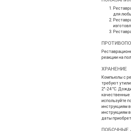
Реставра
для любы
Реставра
изготовл
Реставра
ПРОТИВОПО
Реставрационн
реакции на по
ХРАНЕНИЕ
Компьюлы с ре
требуют утили
2°-24 °C. Дож
качественные 
используйте п
инструкциям в
инструкциям в
даты приобрет
ПОБОЧНЫЕ 