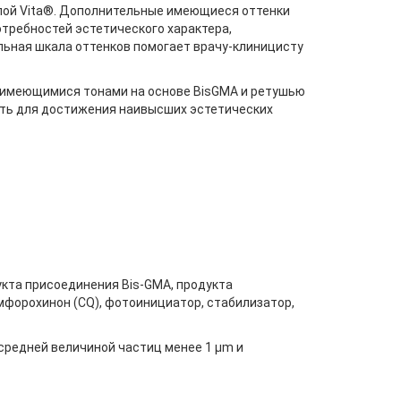
алой Vita®. Дополнительные имеющиеся оттенки
отребностей эстетического характера,
ьная шкала оттенков помогает врачу-клиницисту
 имеющимися тонами на основе BisGMA и ретушью
сть для достижения наивысших эстетических
укта присоединения Bis-GMA, продукта
мфорохинон (CQ), фотоинициатор, стабилизатор,
средней величиной частиц менее 1 µm и