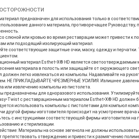
ДОСТОРОЖНОСТИ
атериал предназначен для использования только в соответстви
пользование данного материала, противоречащее Руководству, п
венность.
со слюной или кровью во время реставрации может привести к 
ам или подходящий изолирующий материал.
йте соответствующие защитные очки, маску, одежду и перчатки
циентом.
ационный материал Esthet•X® HD является светоотверждаемым м
есения материала в полость или защищайте от окружающего све
 должен легко извлекаться из компьюлы. Надавливайте на рукоя
ем. НЕ ПРИКЛАДЫВАЙТЕ ЧРЕЗМЕРНЫЕ УСИЛИЯ. Излишнее давление
а или извлечению компьюлы из пистолета.
 предназначены для одноразового использования. Утилизируйте 
sy•Twist с реставрационным материалом Esthet•X® HD должен бы
уется использовать компьюлы с пистолетами для компьюл компа
чи другой фирмы-изготовителя происходит на усмотрение врача 
ьтесь с инструкциями соответствующей фирмы-изготовителя на 
ьзованию и стерилизации.
йствие: Материалы на основе эвгенола не должны использовать
т препятствовать отверждению и привести к размягчению полим