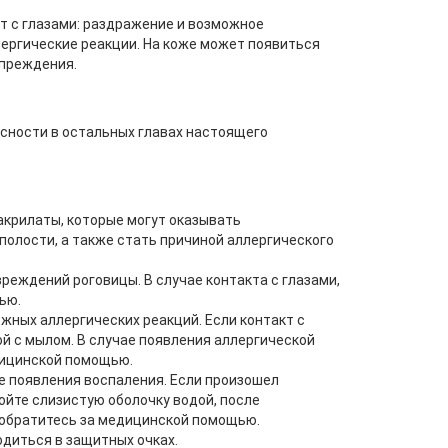
т с глазами: раздражение и возможное
лергические реакции. На коже может появиться
упреждения.
сности в остальных главах настоящего
крилаты, которые могут оказывать
полости, а также стать причиной аллергического
реждений роговицы. В случае контакта с глазами,
ью.
жных аллергических реакций. Если контакт с
й с мылом. В случае появления аллергической
едицинской помощью.
е появления воспаления. Если произошел
ойте слизистую оболочку водой, после
, обратитесь за медицинской помощью.
диться в защитных очках.