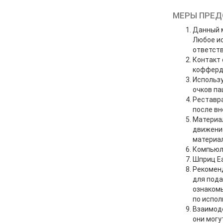
МЕРЫ ПРЕ
Данный м
Любое ис
ответст
Контакт 
кофферд
Использу
очков па
Реставр
после вн
Материал
движени
материал
Компьюлы
Шприц Ea
Рекоменд
для пода
ознаком
по испол
Взаимоде
они могу