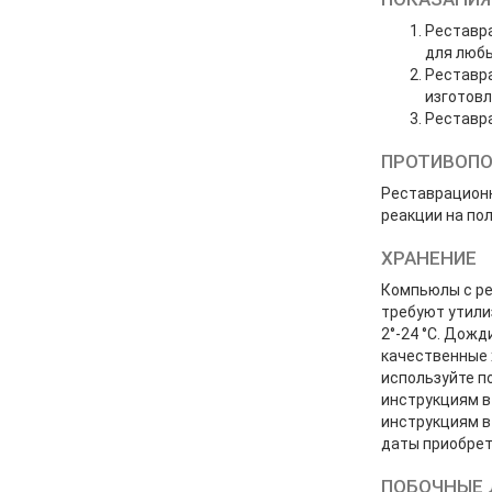
Реставра
для любы
Реставра
изготовл
Реставра
ПРОТИВОПО
Реставрационн
реакции на по
ХРАНЕНИЕ
Компьюлы с ре
требуют утили
2°-24 °C. Дож
качественные 
используйте п
инструкциям в
инструкциям в
даты приобрет
ПОБОЧНЫЕ 