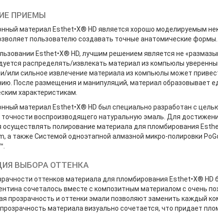
ИЕ ПРИЕМЫ
онный материал Esthet•X® HD является хорошо моделируемым не
озволяет пользователю создавать точные анатомические формы.
льзовании Esthet•X® HD, лучшим решением является не «размазыв
дуется распределять/извлекать материал из компьюлы уверенн
и/или сильное извлечение материала из компьюлы может привест
ию. После размещения и манипуляций, материал образовывает ед
ским характеристикам.
онный материал Esthet•X® HD был специально разработан с цель
в точности воспроизводящего натуральную эмаль. Для достижен
 осуществлять полирование материала для пломбирования Esth
tem, а также Системой одноэтапной алмазной микро-полировки P
™.
ИЯ ВЫБОРА ОТТЕНКА
озрачности оттенков материала для пломбирования Esthet•X® HD 
дентина сочеталось вместе с композитным материалом с очень п
я прозрачность и оттенки эмали позволяют заменить каждый ком
прозрачность материала визуально сочетается, что придает пло