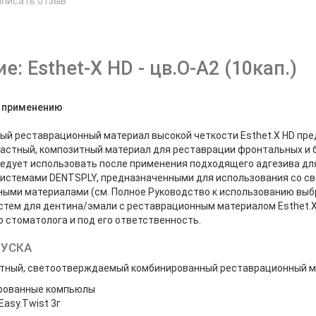
аписать отзыв
е
е: Esthet-X HD - цв.О-А2 (10кап.)
о применению
й реставрационный материал высокой четкости Esthet.X HD пр
астный, композитный материал для реставрации фронтальных и бо
следует использовать после применения подходящего адгезива дл
системами DENTSPLY, предназначенными для использования со 
ыми материалами (см. Полное Руководство к использованию выбр
стем для дентина/эмали с реставрационным материалом Esthet.
 стоматолога и под его ответственность.
ПУСКА
тный, светоотверждаемый комбинированный реставрационный ма
рованные компьюлы
asy.Twist 3г