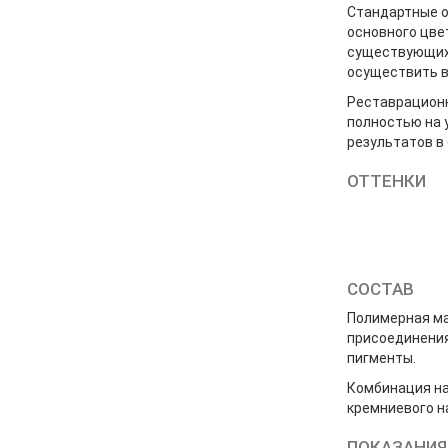
Стандартные о
основного цве
существующих 
осуществить в
Реставрационн
полностью на 
результатов в
ОТТЕНКИ
СОСТАВ
Полимерная ма
присоединения
пигменты.
Комбинация на
кремниевого н
ПОКАЗАНИЯ