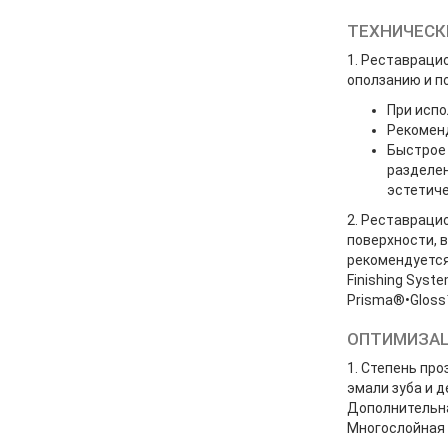
ТЕХНИЧЕСК
1. Реставраци
оползанию и п
При испо
Рекомен
Быстрое 
разделен
эстетиче
2. Реставраци
поверхности, 
рекомендуется
Finishing Sys
Prisma®•Gloss
ОПТИМИЗАЦ
1. Степень пр
эмали зуба и 
Дополнительна
Многослойная 