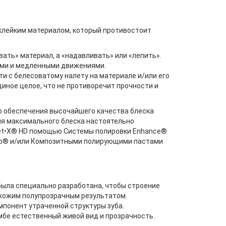
клейким материалом, который противостоит
ать» материал, а «надавливать» или «лепить».
ыми и медленными движениями.
и с белесоватому налету на материале и/или его
иное целое, что не противоречит прочности и
ю обеспечения высочайшего качества блеска
ия максимального блеска настоятельно
et•X® HD помощью Системы полировки Enhance®
oGo® и/или Композитными полирующими пастами
была специально разработана, чтобы строение
охожим полупрозрачным результатом.
понент утраченной структуры зуба.
мбе естественный живой вид и прозрачность.