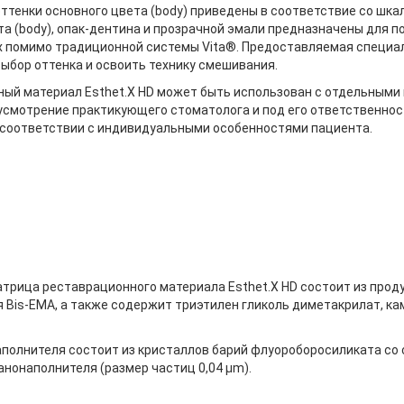
ттенки основного цвета (body) приведены в соответствие со шк
та (body), опак-дентина и прозрачной эмали предназначены для п
помимо традиционной системы Vita®. Предоставляемая специал
ыбор оттенка и освоить технику смешивания.
ый материал Esthet.X HD может быть использован с отдельными
усмотрение практикующего стоматолога и под его ответственно
 соответствии с индивидуальными особенностями пациента.
трица реставрационного материала Esthet.X HD состоит из прод
 Bis-EMA, а также содержит триэтилен гликоль диметакрилат, ка
полнителя состоит из кристаллов барий флуороборосиликата со 
анонаполнителя (размер частиц 0,04 µm).