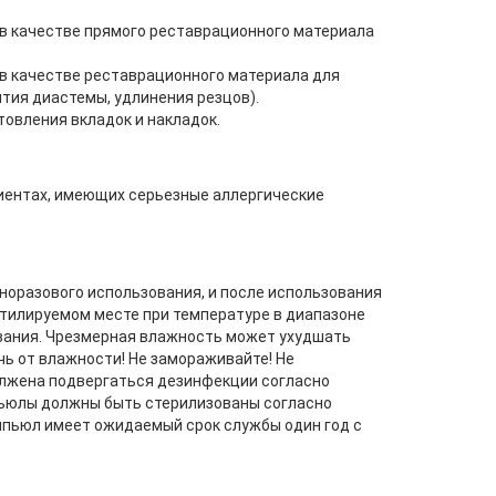
 в качестве прямого реставрационного материала
 в качестве реставрационного материала для
тия диастемы, удлинения резцов).
овления вкладок и накладок.
иентах, имеющих серьезные аллергические
оразового использования, и после использования
нтилируемом месте при температуре в диапазоне
ования. Чрезмерная влажность может ухудшать
ь от влажности! Не замораживайте! Не
олжена подвергаться дезинфекции согласно
пьюлы должны быть стерилизованы согласно
омпьюл имеет ожидаемый срок службы один год с