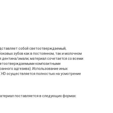
едставляет собой светоотверждаемый,
ковых зубов как в постоянном, так и молочном
я дентина/эмали; материал сочетается со всеми
светоотверждаемыми композитными
анного адгезива). Использование иных
X HD осуществляется полностью на усмотрение
териал поставляется в следующих формах: