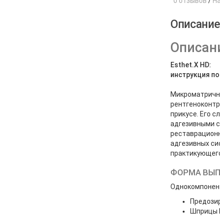
0 отзывов
/
Н
Описани
Описани
Esthet.X HD:
инструкция п
Микроматричны
рентгеноконтр
прикусе. Его 
адгезивными 
реставрационн
адгезивных си
практикующего
ФОРМА ВЫ
Однокомпонен
Предози
Шприцы E