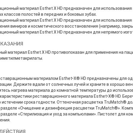
ционный материал Esthet.X HD предназначен для использования
х классов полостей в передних и боковых зубах.
ционный материал Esthet.X HD предназначен для использования
ения виниров и косметического восстановления (например, закры
ционный материал Esthet.X HD предназначен для непрямого изгот
КАЗАНИЯ
ый материал Esthet.X HD противопоказан для применения на пац
лиметилметакрилаты.
ставрационным материалом Esthet•X® HD предназначены для одн
зации. Держите вдали от солнечных лучей и храните в хорошо ве
дитесь нагрева материала до комнатной температуры до использ
характеристики реставрационного материала Esthet•X® HD. Береч
о истечении срока годности. Оттеночная расцветка TruMatch® д
 разделе «Очищение и дезинфекция расцветки TruMatch®». Ком
 разделе «Стерилизация и уход за компьюлами». Пистолет для к
ения.
ДЕЙСТВИЯ