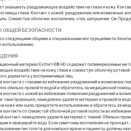
т оказывать раздражающее воздействие на глаза и кожу. Контак
оговицы глаза. Контакт с кожей: раздражение или возможные ал
ыпь. Слизистые оболочки: воспаление, отек, шелушение. См. Пред
О ОБЩЕЙ БЕЗОПАСНОСТИ
со следующими общими и специальными инструкциями по безопа
о использованию.
ЖДЕНИЯ
ационный материал Esthet•X® HD содержит полимеризуемые мета
ющее воздействие на кожу, глаза и слизистую оболочку ротовой 
ого дерматита у восприимчивых лиц.
е контакта с глазами во избежание раздражений и возможных пов
но обильно промойте водой и обратитесь за медицинской помощ
е контакта с кожей во избежание появления раздражений и возмо
е-таки произошел, немедленно удалите материал и промойте водо
на коже или сыпи, прекратите использование и обратитесь за м
е контакта со слизистой оболочкой ротовой полости во избежани
й контакт, немедленно удалите материал с тканей. Обильно пром
ции и эвакуируйте воду. Если симптомы воспаления не проходят
льзовании пистолета для компьюл врачи и пациенты должны нахо