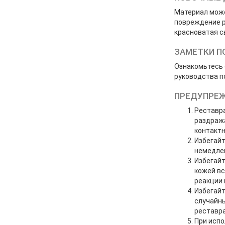
Материал може
повреждение р
красноватая с
ЗАМЕТКИ П
Ознакомьтесь 
руководства п
ПРЕДУПРЕ
Реставр
раздража
контактн
Избегайт
немедлен
Избегайт
кожей вс
реакции 
Избегайт
случайны
реставра
При испо