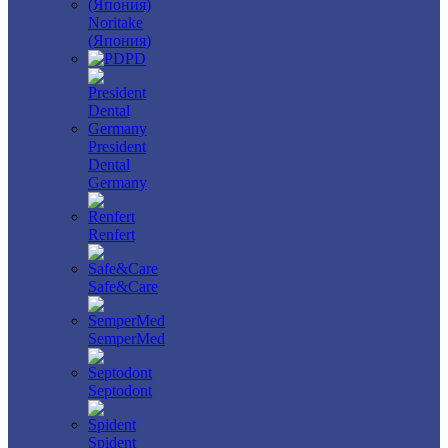
Noritake
(Япония)
PD
President
Dental
Germany
Renfert
Safe&Care
SemperMed
Septodont
Spident