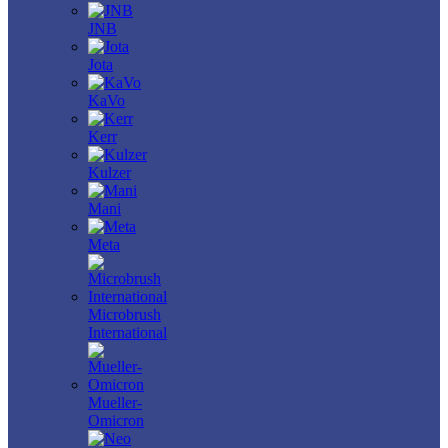
JNB
Jota
KaVo
Kerr
Kulzer
Mani
Meta
Microbrush
International
Mueller-
Omicron