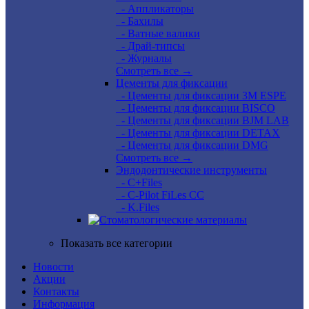
- Аппликаторы
- Бахилы
- Ватные валики
- Драй-типсы
- Журналы
Смотреть все →
Цементы для фиксации
- Цементы для фиксации 3M ESPE
- Цементы для фиксации BISCO
- Цементы для фиксации BJM LAB
- Цементы для фиксации DETAX
- Цементы для фиксации DMG
Смотреть все →
Эндодонтические инструменты
- C+Files
- C-Pilot FiLes CC
- K.Files
Показать все категории
Новости
Акции
Контакты
Информация