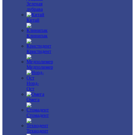
Зеленая
дубрава
Китай
Клинипак
Кристидент
Медполимер
Норд-
Ост
Омега
Стомадент
Технодент