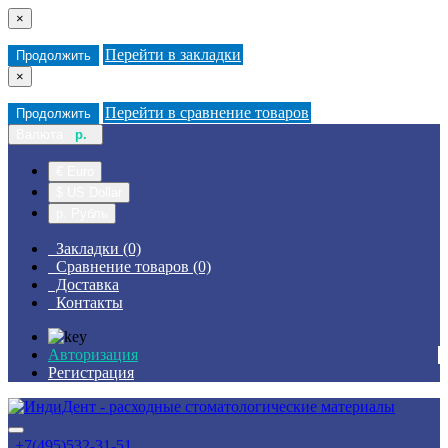
×
Перейти в закладки
Продолжить
×
Перейти в сравнение товаров
Продолжить
Валюта
р.
€ Euro
$ US Dollar
р. Рубль
Закладки (0)
Сравнение товаров (0)
Доставка
Контакты
Авторизация
Регистрация
+7(495)532-31-51