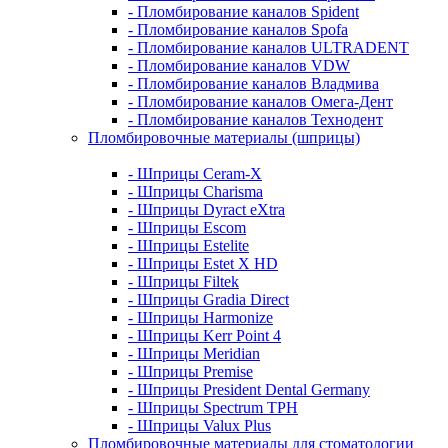
- Пломбирование каналов Spident
- Пломбирование каналов Spofa
- Пломбирование каналов ULTRADENT
- Пломбирование каналов VDW
- Пломбирование каналов Владмива
- Пломбирование каналов Омега-Дент
- Пломбирование каналов Технодент
Пломбировочные материалы (шприцы)
- Шприцы Ceram-X
- Шприцы Charisma
- Шприцы Dyract eXtra
- Шприцы Escom
- Шприцы Estelite
- Шприцы Estet X HD
- Шприцы Filtek
- Шприцы Gradia Direct
- Шприцы Harmonize
- Шприцы Kerr Point 4
- Шприцы Meridian
- Шприцы Premise
- Шприцы President Dental Germany
- Шприцы Spectrum TPH
- Шприцы Valux Plus
Пломбировочные материалы для стоматологии