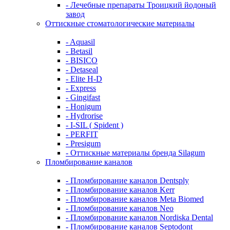
- Лечебные препараты Троицкий йодоный
завод
Оттискные стоматологические материалы
- Aquasil
- Betasil
- BISICO
- Detaseal
- Elite H-D
- Express
- Gingifast
- Honigum
- Hydrorise
- I-SIL ( Spident )
- PERFIT
- Presigum
- Оттискные материалы бренда Silagum
Пломбирование каналов
- Пломбирование каналов Dentsply
- Пломбирование каналов Kerr
- Пломбирование каналов Meta Biomed
- Пломбирование каналов Neo
- Пломбирование каналов Nordiska Dental
- Пломбирование каналов Septodont