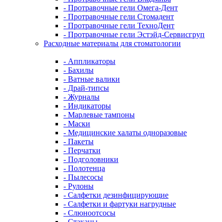
- Протравочные гели Омега-Дент
- Протравочные гели Стомадент
- Протравочные гели ТехноДент
- Протравочные гели Эстэйд-Сервисгруп
Расходные материалы для стоматологии
- Аппликаторы
- Бахилы
- Ватные валики
- Драй-типсы
- Журналы
- Индикаторы
- Марлевые тампоны
- Маски
- Медицинские халаты одноразовые
- Пакеты
- Перчатки
- Подголовники
- Полотенца
- Пылесосы
- Рулоны
- Салфетки дезинфицирующие
- Салфетки и фартуки нагрудные
- Слюноотсосы
- Стаканы