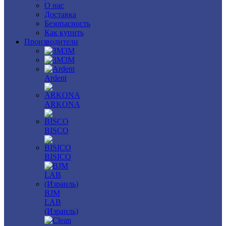
О нас
Доставка
Безопасность
Как купить
Производители
3M
3М
Ardent
ARKONA
BISCO
BISICO
BJM
LAB
(Израиль)