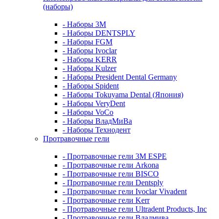
(наборы)
- Наборы 3М
- Наборы DENTSPLY
- Наборы FGM
- Наборы Ivoclar
- Наборы KERR
- Наборы Kulzer
- Наборы President Dental Germany
- Наборы Spident
- Наборы Tokuyama Dental (Япония)
- Наборы VeryDent
- Наборы VoCo
- Наборы ВладМиВа
- Наборы Технодент
Протравочные гели
- Протравочные гели 3М ESPE
- Протравочные гели Arkona
- Протравочные гели BISCO
- Протравочные гели Dentsply
- Протравочные гели Ivoclar Vivadent
- Протравочные гели Kerr
- Протравочные гели Ultradent Products, Inc
- Протравочные гели Владмива