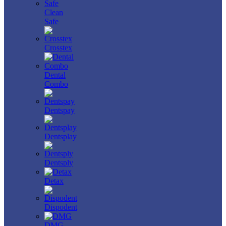
Clean
Safe
Crosstex
Dental
Combo
Dentspay
Dentsplay
Dentsply
Detax
Dispodent
DMG