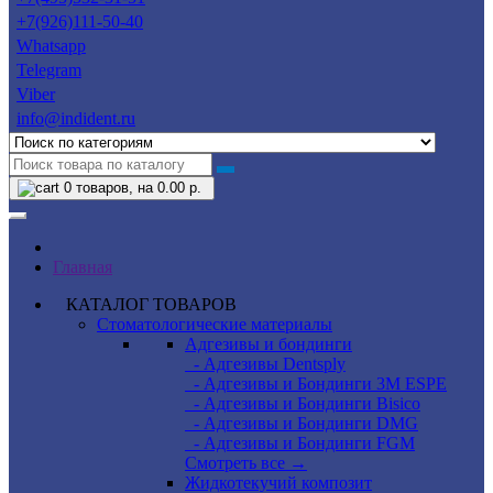
+7(926)111-50-40
Whatsapp
Telegram
Viber
info@indident.ru
0
товаров, на 0.00 р.
Главная
КАТАЛОГ ТОВАРОВ
Стоматологические материалы
Адгезивы и бондинги
- Адгезивы Dentsply
- Адгезивы и Бондинги 3M ESPE
- Адгезивы и Бондинги Bisico
- Адгезивы и Бондинги DMG
- Адгезивы и Бондинги FGM
Смотреть все →
Жидкотекучий композит