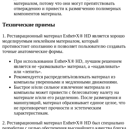
материалом, потому что они могут препятствовать
отверждению и привести к размягчению полимерных
компонентов материала.
Технические приемы
1. Реставрационный материал Esthet•X® HD является хорошо
моделируемым неклейким материалом, который
противостоит оползанию и позволяет пользователю создавать
точные анатомические формы.
При использовании Esthet•X® HD, лучшим решением
является не «размазывать» материал, а «надавливать»
или «лепить».
Рекомендуется распределять/извлекать материал из
компьюлы уверенными и медленными движениями.
Быстрое и/или сильное извлечение материала из
компьюлы может привести с белесоватому налету на
материале и/или его разделению. После размещения и
манипуляций, материал образовывает единое целое, что
не противоречит прочности и эстетическим
характеристикам.
2. Реставрационный материал Esthet•X® HD был специально
разработан с целью обеспечения высочайшего качества блеска