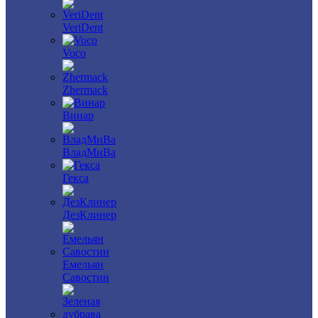
VeriDent
Voco
Zhermack
Винар
ВладМиВа
Гекса
ДезКлинер
Емельян
Савостин