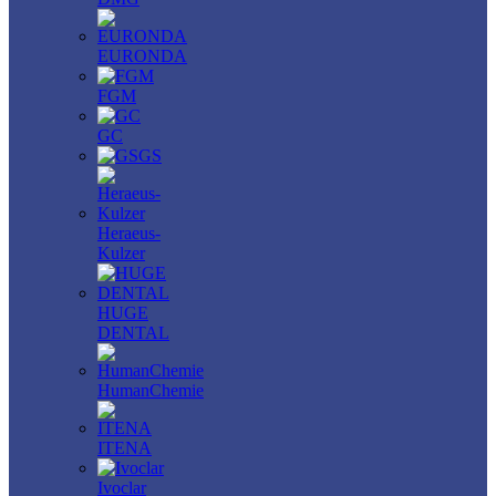
EURONDA
FGM
GC
GS
Heraeus-
Kulzer
HUGE
DENTAL
HumanChemie
ITENA
Ivoclar