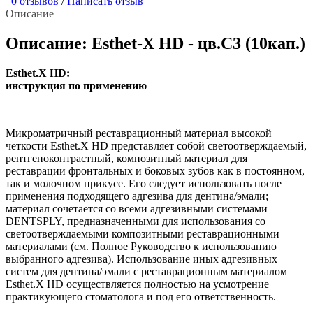
0 отзывов
/
Написать отзыв
Описание
Описание: Esthet-X HD - цв.С3 (10кап.)
Esthet.X HD:
инструкция по применению
Микроматричный реставрационный материал высокой
четкости Esthet.X HD представляет собой светоотверждаемый,
рентгеноконтрастный, композитный материал для
реставрации фронтальных и боковых зубов как в постоянном,
так и молочном прикусе. Его следует использовать после
применения подходящего адгезива для дентина/эмали;
материал сочетается со всеми адгезивными системами
DENTSPLY, предназначенными для использования со
светоотверждаемыми композитными реставрационными
материалами (см. Полное Руководство к использованию
выбранного адгезива). Использование иных адгезивных
систем для дентина/эмали с реставрационным материалом
Esthet.X HD осуществляется полностью на усмотрение
практикующего стоматолога и под его ответственность.