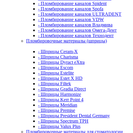
- Пломбирование каналов Spident
- Пломбирование каналов Spofa
- Пломбирование каналов ULTRADENT
- Пломбирование каналов VDW
- Пломбирование каналов Владмива
- Пломбирование каналов Омега-Дент
- Пломбирование каналов Технодент
Пломбировочные материалы (шприцы)
- Шприцы Ceram-X
- Шприцы Charisma
- Шприцы Dyract eXtra
- Шприцы Escom
- Шприцы Estelite
- Шприцы Estet X HD
- Шприцы Filtek
- Шприцы Gradia Direct
- Шприцы Harmonize
- Шприцы Kerr Point 4
- Шприцы Meridian
- Шприцы Premise
- Шприцы President Dental Germany
- Шприцы Spectrum TPH
- Шприцы Valux Plus
Пломбировочные материалы для стоматологии