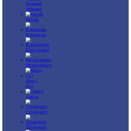
Зеленая
дубрава
Китай
Клинипак
Кристидент
Медполимер
Норд-
Ост
Омега
Стомадент
Технодент