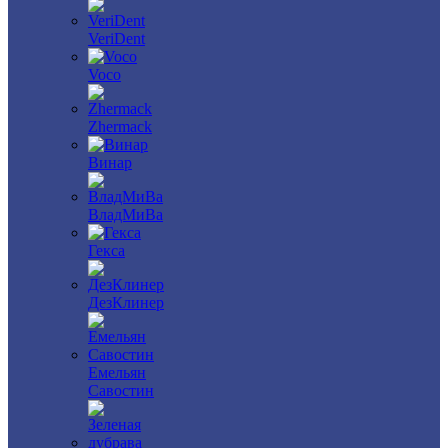
VeriDent
Voco
Zhermack
Винар
ВладМиВа
Гекса
ДезКлинер
Емельян
Савостин