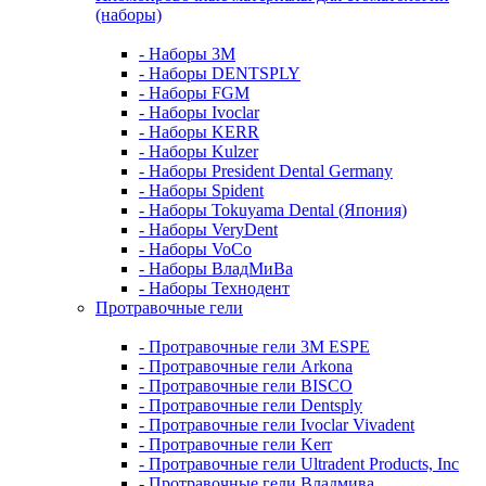
(наборы)
- Наборы 3М
- Наборы DENTSPLY
- Наборы FGM
- Наборы Ivoclar
- Наборы KERR
- Наборы Kulzer
- Наборы President Dental Germany
- Наборы Spident
- Наборы Tokuyama Dental (Япония)
- Наборы VeryDent
- Наборы VoCo
- Наборы ВладМиВа
- Наборы Технодент
Протравочные гели
- Протравочные гели 3М ESPE
- Протравочные гели Arkona
- Протравочные гели BISCO
- Протравочные гели Dentsply
- Протравочные гели Ivoclar Vivadent
- Протравочные гели Kerr
- Протравочные гели Ultradent Products, Inc
- Протравочные гели Владмива