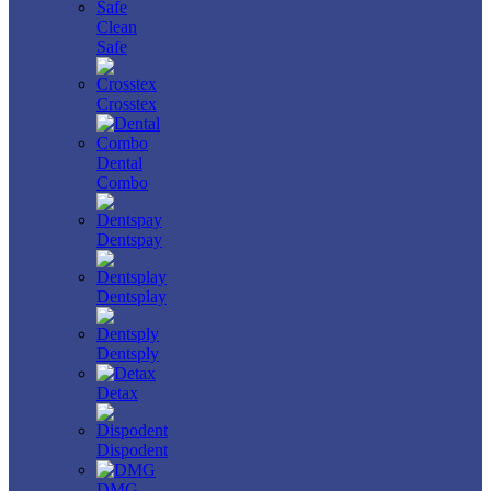
Clean
Safe
Crosstex
Dental
Combo
Dentspay
Dentsplay
Dentsply
Detax
Dispodent
DMG