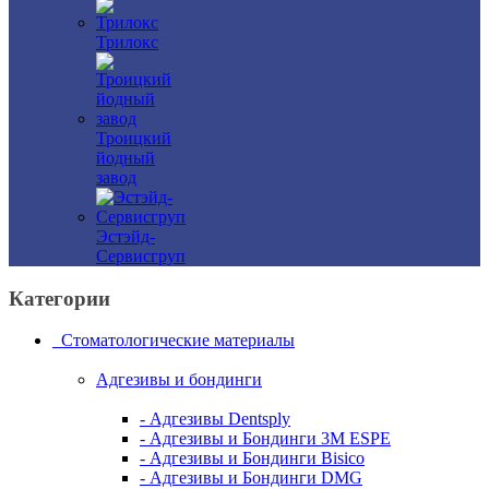
Трилокс
Троицкий
йодный
завод
Эстэйд-
Сервисгруп
Категории
Стоматологические материалы
Адгезивы и бондинги
- Адгезивы Dentsply
- Адгезивы и Бондинги 3M ESPE
- Адгезивы и Бондинги Bisico
- Адгезивы и Бондинги DMG