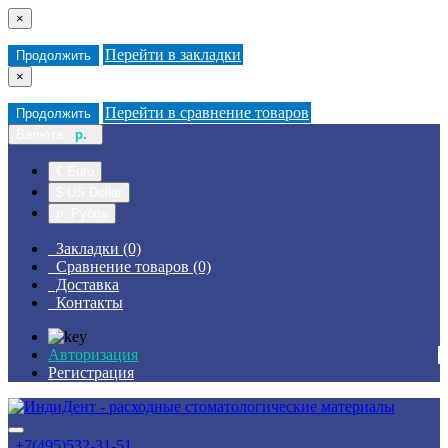
×
Перейти в закладки
Продолжить
×
Перейти в сравнение товаров
Продолжить
Валюта
р.
€ Euro
$ US Dollar
р. Рубль
Закладки (0)
Сравнение товаров (0)
Доставка
Контакты
Авторизация
Регистрация
+7(495)532-31-51