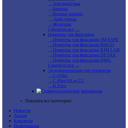
- Аппликаторы
- Бахилы
- Ватные валики
- Драй-типсы
- Журналы
Смотреть все →
Цементы для фиксации
- Цементы для фиксации 3M ESPE
- Цементы для фиксации BISCO
- Цементы для фиксации BJM LAB
- Цементы для фиксации DETAX
- Цементы для фиксации DMG
Смотреть все →
Эндодонтические инструменты
- C+Files
- C-Pilot FiLes CC
- K.Files
Показать все категории
Новости
Акции
Контакты
Информация