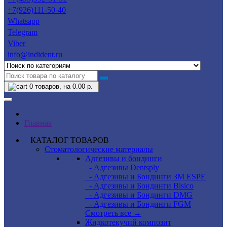
+7(926)111-50-40
Whatsapp
Telegram
Viber
info@indident.ru
0
товаров, на 0.00 р.
Главная
КАТАЛОГ ТОВАРОВ
Стоматологические материалы
Адгезивы и бондинги
- Адгезивы Dentsply
- Адгезивы и Бондинги 3M ESPE
- Адгезивы и Бондинги Bisico
- Адгезивы и Бондинги DMG
- Адгезивы и Бондинги FGM
Смотреть все →
Жидкотекучий композит