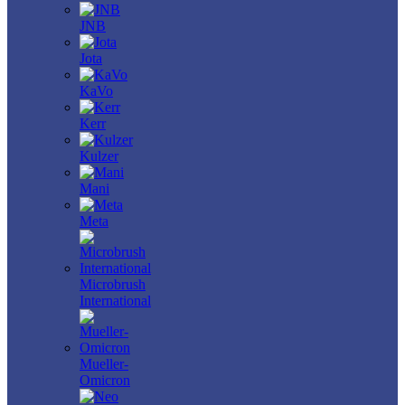
JNB
Jota
KaVo
Kerr
Kulzer
Mani
Meta
Microbrush
International
Mueller-
Omicron