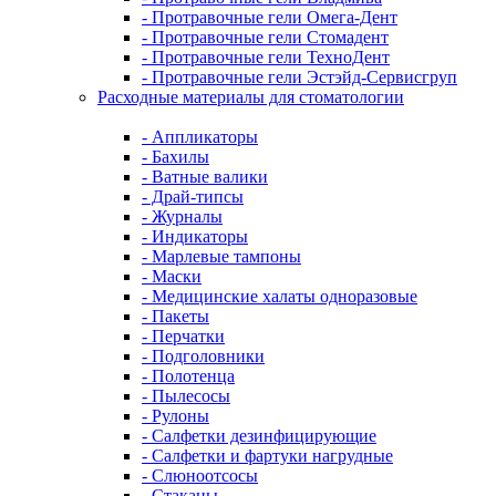
- Протравочные гели Омега-Дент
- Протравочные гели Стомадент
- Протравочные гели ТехноДент
- Протравочные гели Эстэйд-Сервисгруп
Расходные материалы для стоматологии
- Аппликаторы
- Бахилы
- Ватные валики
- Драй-типсы
- Журналы
- Индикаторы
- Марлевые тампоны
- Маски
- Медицинские халаты одноразовые
- Пакеты
- Перчатки
- Подголовники
- Полотенца
- Пылесосы
- Рулоны
- Салфетки дезинфицирующие
- Салфетки и фартуки нагрудные
- Слюноотсосы
- Стаканы