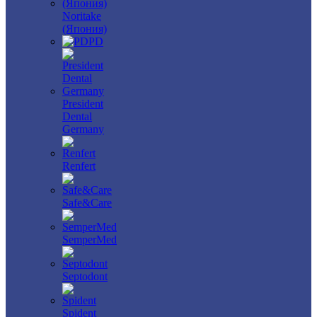
Noritake
(Япония)
PD
President
Dental
Germany
Renfert
Safe&Care
SemperMed
Septodont
Spident