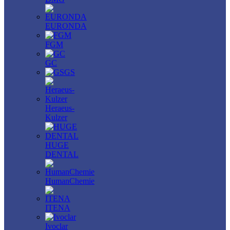
EURONDA
FGM
GC
GS
Heraeus-
Kulzer
HUGE
DENTAL
HumanChemie
ITENA
Ivoclar