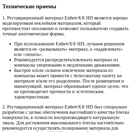
Технические приемы
1. Реставрационный материал Esthet•X® HD является хорошо
моделируемым неклейким материалом, который
противостоит оползанию и позволяет пользователю создавать
точные анатомические формы.
При использовании Esthet•X® HD, лучшим решением
является не «размазывать» материал, а «надавливать»
или «лепить».
Рекомендуется распределять/извлекать материал из
компьюлы уверенными и медленными движениями.
Быстрое и/или сильное извлечение материала из
компьюлы может привести с белесоватому налету на
материале и/или его разделению. После размещения и
манипуляций, материал образовывает единое целое, что
не противоречит прочности и эстетическим
характеристикам.
2. Реставрационный материал Esthet•X® HD был специально
разработан с целью обеспечения высочайшего качества блеска
поверхности, в точности воспроизводящего натуральную
эмаль. Для достижения максимального блеска настоятельно
рекомендуется осуществлять полирование материала для