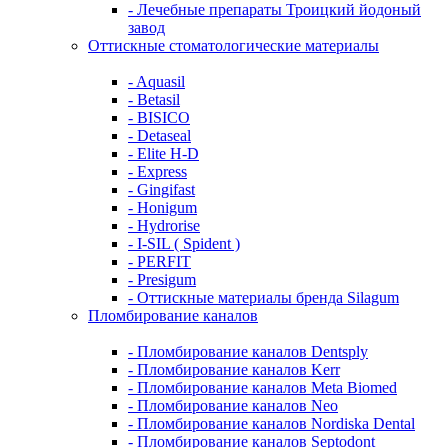
- Лечебные препараты Троицкий йодоный
завод
Оттискные стоматологические материалы
- Aquasil
- Betasil
- BISICO
- Detaseal
- Elite H-D
- Express
- Gingifast
- Honigum
- Hydrorise
- I-SIL ( Spident )
- PERFIT
- Presigum
- Оттискные материалы бренда Silagum
Пломбирование каналов
- Пломбирование каналов Dentsply
- Пломбирование каналов Kerr
- Пломбирование каналов Meta Biomed
- Пломбирование каналов Neo
- Пломбирование каналов Nordiska Dental
- Пломбирование каналов Septodont