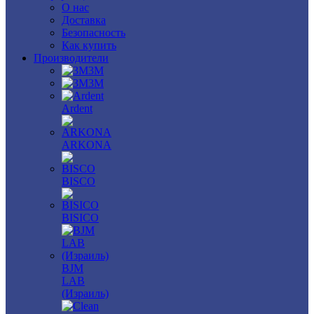
О нас
Доставка
Безопасность
Как купить
Производители
3M
3М
Ardent
ARKONA
BISCO
BISICO
BJM
LAB
(Израиль)